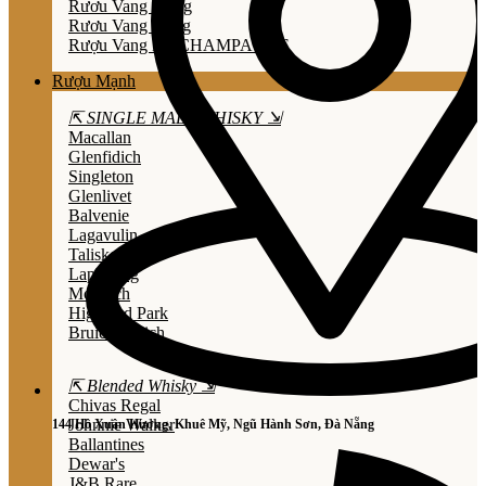
Rươu Vang Trắng
Rươu Vang Hồng
Rượu Vang Nổ/CHAMPAGNE
Rượu Mạnh
⇱ SINGLE MALT WHISKY ⇲
Macallan
Glenfidich
Singleton
Glenlivet
Balvenie
Lagavulin
Talisker
Laphroaig
Mortlach
Highland Park
Bruichladdich
⇱ Blended Whisky ⇲
Chivas Regal
Johnnie Walker
144 Hồ Xuân Hương, Khuê Mỹ, Ngũ Hành Sơn, Đà Nẵng
Ballantines
Dewar's
J&B Rare