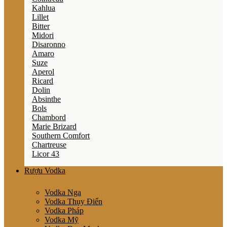
Kahlua
Lillet
Bitter
Midori
Disaronno
Amaro
Suze
Aperol
Ricard
Dolin
Absinthe
Bols
Chambord
Marie Brizard
Southern Comfort
Chartreuse
Licor 43
Rượu Vodka
Vodka Nga
Vodka Thụy Điển
Vodka Pháp
Vodka Mỹ