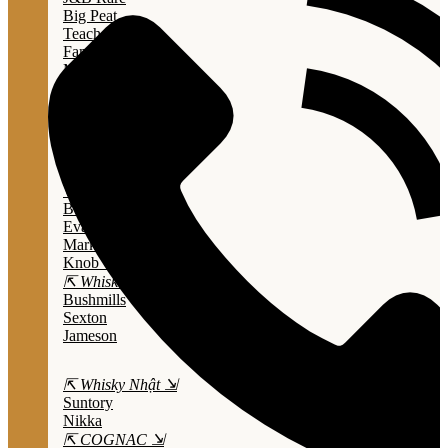
Big Peat
Teacher's
Famous Grouse
Monkey Shouder
Wall Street
⇱ Whiskey Mỹ ⇲
Jack Daniel’s
Jim Beam
Wild Turkey
Bulleit Bourbon
Evan Williams
Marker's Mark
Knob Creek
⇱ Whiskey Ailen ⇲
Bushmills
Sexton
Jameson
⇱ Whisky Nhật ⇲
Suntory
Nikka
⇱ COGNAC ⇲