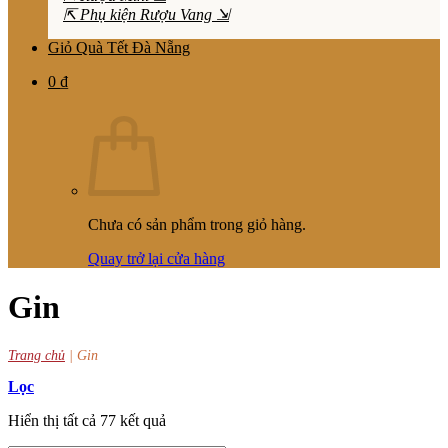
⇱ Phụ kiện Rượu Vang ⇲
Giỏ Quà Tết Đà Nẵng
0
₫
Chưa có sản phẩm trong giỏ hàng.
Quay trở lại cửa hàng
Gin
Trang chủ
|
Gin
Lọc
Hiển thị tất cả 77 kết quả