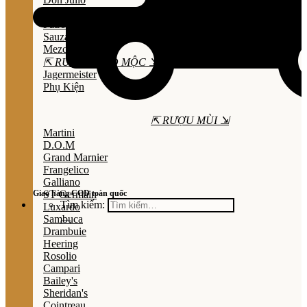
Olmeca
Patron
Sauza
Mezcal
⇱ RƯỢU THẢO MỘC ⇲
Jagermeister
Phụ Kiện
⇱ RƯỢU MÙI ⇲
Martini
D.O.M
Grand Marnier
Frangelico
Galliano
Giao hàng COD toàn quốc
ST Germain
Tìm kiếm:
Luxardo
Sambuca
Drambuie
Heering
Rosolio
Campari
Bailey's
Sheridan's
Cointreau