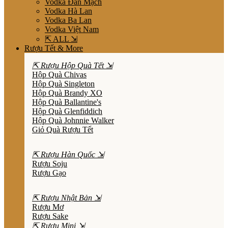
Vodka Đan Mạch
Vodka Hà Lan
Vodka Ba Lan
Vodka Việt Nam
⇱ ALL ⇲
Rượu Tết & More
⇱ Rượu Hộp Quà Tết ⇲
Hộp Quà Chivas
Hộp Quà Singleton
Hộp Quà Brandy XO
Hộp Quà Ballantine's
Hộp Quà Glenfiddich
Hộp Quà Johnnie Walker
Giỏ Quà Rượu Tết
⇱ Rượu Hàn Quốc ⇲
Rượu Soju
Rượu Gạo
⇱ Rượu Nhật Bản ⇲
Rượu Mơ
Rượu Sake
⇱ Rượu Mini ⇲