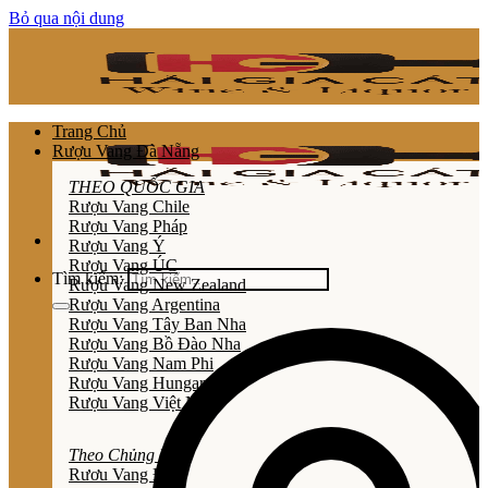
Bỏ qua nội dung
Trang Chủ
Rượu Vang Đà Nẵng
THEO QUỐC GIA
Rượu Vang Chile
Rượu Vang Pháp
Rượu Vang Ý
Rượu Vang ÚC
Tìm kiếm:
Rượu Vang New Zealand
Rượu Vang Argentina
Rượu Vang Tây Ban Nha
Rượu Vang Bồ Đào Nha
Rượu Vang Nam Phi
Rượu Vang Hungary
Rượu Vang Việt Nam
Theo Chủng Loại
Rươu Vang Đỏ