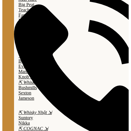
Big Peat
Teacher's
Famous Grouse
Monkey Shouder
Wall Street
⇱ Whiskey Mỹ ⇲
Jack Daniel’s
Jim Beam
Wild Turkey
Bulleit Bourbon
Evan Williams
Marker's Mark
Knob Creek
⇱ Whiskey Ailen ⇲
Bushmills
Sexton
Jameson
⇱ Whisky Nhật ⇲
Suntory
Nikka
⇱ COGNAC ⇲