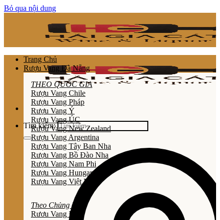
Bỏ qua nội dung
Trang Chủ
Rượu Vang Đà Nẵng
THEO QUỐC GIA
Rượu Vang Chile
Rượu Vang Pháp
Rượu Vang Ý
Rượu Vang ÚC
Tìm kiếm:
Rượu Vang New Zealand
Rượu Vang Argentina
Rượu Vang Tây Ban Nha
Rượu Vang Bồ Đào Nha
Rượu Vang Nam Phi
Rượu Vang Hungary
Rượu Vang Việt Nam
Theo Chủng Loại
Rươu Vang Đỏ