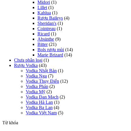
Midori
(1)
Lillet
(1)
Kahlua
(1)
Rượu Baileys
(4)
Sheridan's
(1)
Cointreau
(1)
Ricard
(1)
Absinthe
(9)
Bitter
(21)
Bols rượu mùi
(14)
Marie Brizard
(14)
Chưa phân loại
(1)
Rượu Vodka
(43)
Vodka Nhật Bản
(1)
Vodka Nga
(7)
Vodka Thụy Điển
(12)
Vodka Pháp
(2)
Vodka Mỹ
(2)
Vodka Đan Mạch
(2)
Vodka Hà Lan
(1)
Vodka Ba Lan
(4)
Vodka Việt Nam
(5)
Từ khóa