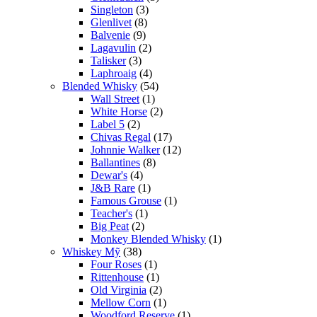
Singleton
(3)
Glenlivet
(8)
Balvenie
(9)
Lagavulin
(2)
Talisker
(3)
Laphroaig
(4)
Blended Whisky
(54)
Wall Street
(1)
White Horse
(2)
Label 5
(2)
Chivas Regal
(17)
Johnnie Walker
(12)
Ballantines
(8)
Dewar's
(4)
J&B Rare
(1)
Famous Grouse
(1)
Teacher's
(1)
Big Peat
(2)
Monkey Blended Whisky
(1)
Whiskey Mỹ
(38)
Four Roses
(1)
Rittenhouse
(1)
Old Virginia
(2)
Mellow Corn
(1)
Woodford Reserve
(1)