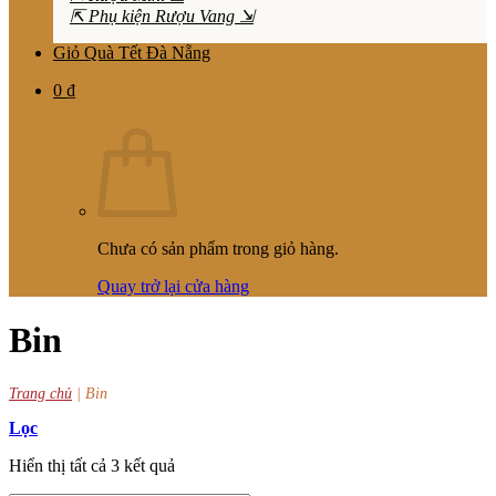
⇱ Phụ kiện Rượu Vang ⇲
Giỏ Quà Tết Đà Nẵng
0
₫
Chưa có sản phẩm trong giỏ hàng.
Quay trở lại cửa hàng
Bin
Trang chủ
|
Bin
Lọc
Hiển thị tất cả 3 kết quả