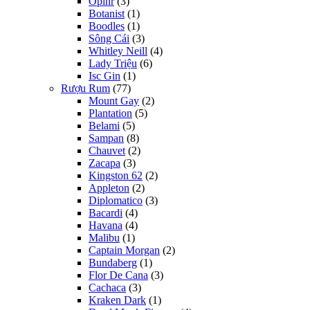
Opihr
(3)
Botanist
(1)
Boodles
(1)
Sông Cái
(3)
Whitley Neill
(4)
Lady Triệu
(6)
Isc Gin
(1)
Rượu Rum
(77)
Mount Gay
(2)
Plantation
(5)
Belami
(5)
Sampan
(8)
Chauvet
(2)
Zacapa
(3)
Kingston 62
(2)
Appleton
(2)
Diplomatico
(3)
Bacardi
(4)
Havana
(4)
Malibu
(1)
Captain Morgan
(2)
Bundaberg
(1)
Flor De Cana
(3)
Cachaca
(3)
Kraken Dark
(1)