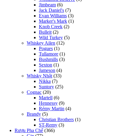
Jimbeam
(6)
Jack Daniel's
(7)
Evan Williams
(3)
Marker's Mark
(1)
Knob Creek
(2)
Bulleit
(2)
Wild Turkey
(5)
Whiskey Ailen
(12)
Pogues
(1)
Tullamore
(1)
Bushmills
(3)
Sexton
(1)
Jameson
(4)
Whisky Nhật
(33)
Nikka
(7)
Suntory
(25)
Cognac
(20)
Martell
(6)
Hennessy
(9)
Rémy Martin
(4)
Brandy
(5)
Christian Brothers
(1)
ST-Remy
(3)
Rượu Pha Chế
(366)
Gin
(77)