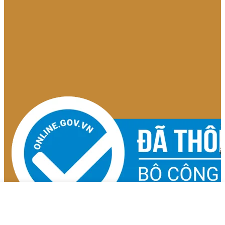
THƯỞNG THỨC CÓ TRÁCH NHIỆM