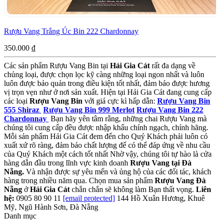
Rượu Vang Trắng Úc Bin 222 Chardonnay
350.000
₫
Các sản phẩm Rượu Vang Bin tại
Hải Gia Cát
rất đa dạng về
chủng loại, được chọn lọc kỹ càng những loại ngon nhất và luôn
luôn được bảo quản trong điều kiện tốt nhất, đảm bảo được hương
vị trọn vẹn như ở nơi sản xuất. Hiện tại Hải Gia Cát đang cung cấp
các loại
Rượu Vang Bin
với giá cực kì hấp dẫn:
Rượu Vang Bin
555 Shiraz
Rượu Vang Bin 999 Merlot
Rượu Vang Bin 222
Chardonnay
Bạn hãy yên tâm rằng, những chai Rượu Vang mà
chúng tôi cung cấp đều được nhập khẩu chính ngạch, chính hãng.
Mỗi sản phẩm Hải Gia Cát đem đến cho Quý Khách phải luôn có
xuất xứ rõ ràng, đảm bảo chất lượng để có thể đáp ứng về nhu cầu
của Quý Khách một cách tốt nhất Nhờ vậy, chúng tôi tự hào là cửa
hàng dẫn đầu trong lĩnh vực kinh doanh
Rượu Vang tại Đà
Nẵng
.
Và nhận được sự yêu mến và ủng hộ của các đối tác, khách
hàng trong nhiều năm qua. Chọn mua sản phẩm
Rượu Vang Đà
Nẵng
ở
Hải Gia Cát
chắn chắn sẽ không làm Bạn thất vọng.
Liên
hệ:
0905 80 90 11
[email protected]
144 Hồ Xuân Hương, Khuê
Mỹ, Ngũ Hành Sơn, Đà Nẵng
Danh mục