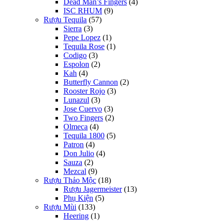
Dead Man’s Fingers
(4)
ISC RHUM
(9)
Rượu Tequila
(57)
Sierra
(3)
Pepe Lopez
(1)
Tequila Rose
(1)
Codigo
(3)
Espolon
(2)
Kah
(4)
Butterfly Cannon
(2)
Rooster Rojo
(3)
Lunazul
(3)
Jose Cuervo
(3)
Two Fingers
(2)
Olmeca
(4)
Tequila 1800
(5)
Patron
(4)
Don Julio
(4)
Sauza
(2)
Mezcal
(9)
Rượu Thảo Mộc
(18)
Rượu Jagermeister
(13)
Phụ Kiện
(5)
Rượu Mùi
(133)
Heering
(1)