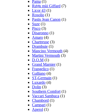
Pama
(1)
Rượu mùi Giffard
(7)
Licor 43
(1)
Rosolio
(1)
Pastis Jean Canon
(1)
Suze
(1)
Pisco
(3)
Disaronno
(1)
Amaro
(4)
Chartreuse
(3)
Drambuie
(1)
Mancino Vermouth
(4)
Martini Vermouth
(3)
D.O.M
(1)
Grand Marnier
(1)
Frangelico
(1)
Galliano
(4)
ST-Germain
(1)
Luxardo
(4)
Dolin
(3)
Southern Comfort
(1)
Vaccari Sambuca
(1)
Chambord
(1)
Campari
(1)
Aperol
(1)