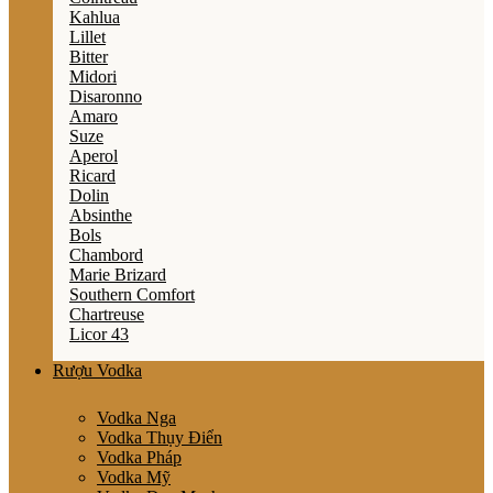
Kahlua
Lillet
Bitter
Midori
Disaronno
Amaro
Suze
Aperol
Ricard
Dolin
Absinthe
Bols
Chambord
Marie Brizard
Southern Comfort
Chartreuse
Licor 43
Rượu Vodka
Vodka Nga
Vodka Thụy Điển
Vodka Pháp
Vodka Mỹ