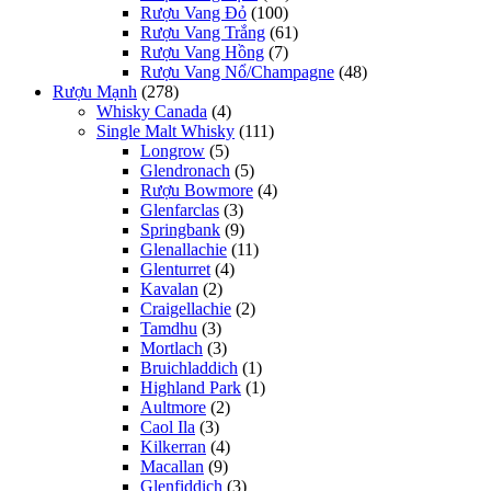
Rượu Vang Đỏ
(100)
Rượu Vang Trắng
(61)
Rượu Vang Hồng
(7)
Rượu Vang Nổ/Champagne
(48)
Rượu Mạnh
(278)
Whisky Canada
(4)
Single Malt Whisky
(111)
Longrow
(5)
Glendronach
(5)
Rượu Bowmore
(4)
Glenfarclas
(3)
Springbank
(9)
Glenallachie
(11)
Glenturret
(4)
Kavalan
(2)
Craigellachie
(2)
Tamdhu
(3)
Mortlach
(3)
Bruichladdich
(1)
Highland Park
(1)
Aultmore
(2)
Caol Ila
(3)
Kilkerran
(4)
Macallan
(9)
Glenfiddich
(3)