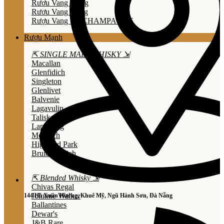
Rươu Vang Trắng
Rươu Vang Hồng
Rượu Vang Nổ/CHAMPAGNE
Rượu Mạnh
⇱ SINGLE MALT WHISKY ⇲
Macallan
Glenfidich
Singleton
Glenlivet
Balvenie
Lagavulin
Talisker
Laphroaig
Mortlach
Highland Park
Bruichladdich
⇱ Blended Whisky ⇲
Chivas Regal
Johnnie Walker
144 Hồ Xuân Hương, Khuê Mỹ, Ngũ Hành Sơn, Đà Nẵng
Ballantines
Dewar's
J&B Rare