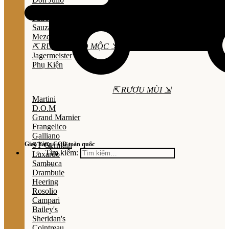
Olmeca
Patron
Sauza
Mezcal
⇱ RƯỢU THẢO MỘC ⇲
Jagermeister
Phụ Kiện
⇱ RƯỢU MÙI ⇲
Martini
D.O.M
Grand Marnier
Frangelico
Galliano
Giao hàng COD toàn quốc
ST Germain
Tìm kiếm:
Luxardo
Sambuca
Drambuie
Heering
Rosolio
Campari
Bailey's
Sheridan's
Cointreau