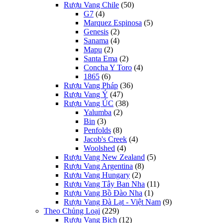
Rượu Vang Chile
(50)
G7
(4)
Marquez Espinosa
(5)
Genesis
(2)
Sanama
(4)
Mapu
(2)
Santa Ema
(2)
Concha Y Toro
(4)
1865
(6)
Rượu Vang Pháp
(36)
Rượu Vang Ý
(47)
Rượu Vang ÚC
(38)
Yalumba
(2)
Bin
(3)
Penfolds
(8)
Jacob's Creek
(4)
Woolshed
(4)
Rượu Vang New Zealand
(5)
Rượu Vang Argentina
(8)
Rượu Vang Hungary
(2)
Rượu Vang Tây Ban Nha
(11)
Rượu Vang Bồ Đào Nha
(1)
Rượu Vang Đà Lạt - Việt Nam
(9)
Theo Chủng Loại
(229)
Rượu Vang Bịch
(12)