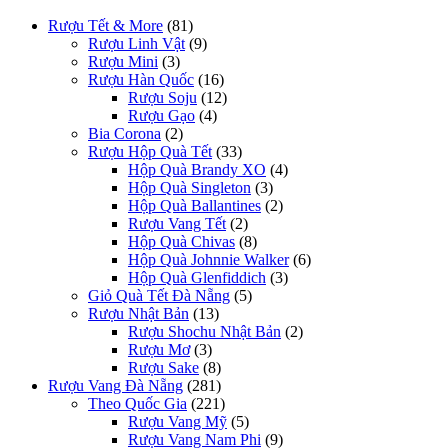
Rượu Tết & More
(81)
Rượu Linh Vật
(9)
Rượu Mini
(3)
Rượu Hàn Quốc
(16)
Rượu Soju
(12)
Rượu Gạo
(4)
Bia Corona
(2)
Rượu Hộp Quà Tết
(33)
Hộp Quà Brandy XO
(4)
Hộp Quà Singleton
(3)
Hộp Quà Ballantines
(2)
Rượu Vang Tết
(2)
Hộp Quà Chivas
(8)
Hộp Quà Johnnie Walker
(6)
Hộp Quà Glenfiddich
(3)
Giỏ Quà Tết Đà Nẵng
(5)
Rượu Nhật Bản
(13)
Rượu Shochu Nhật Bản
(2)
Rượu Mơ
(3)
Rượu Sake
(8)
Rượu Vang Đà Nẵng
(281)
Theo Quốc Gia
(221)
Rượu Vang Mỹ
(5)
Rượu Vang Nam Phi
(9)