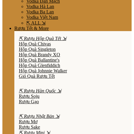
Vodka Đan Mạch
Vodka Hà Lan
Vodka Ba Lan
Vodka Việt Nam
⇱ ALL ⇲
Rượu Tết & More
⇱ Rượu Hộp Quà Tết ⇲
Hộp Quà Chivas
Hộp Quà Singleton
Hộp Quà Brandy XO
Hộp Quà Ballantine's
Hộp Quà Glenfiddich
Hộp Quà Johnnie Walker
Giỏ Quà Rượu Tết
⇱ Rượu Hàn Quốc ⇲
Rượu Soju
Rượu Gạo
⇱ Rượu Nhật Bản ⇲
Rượu Mơ
Rượu Sake
⇱ Rượu Mini ⇲