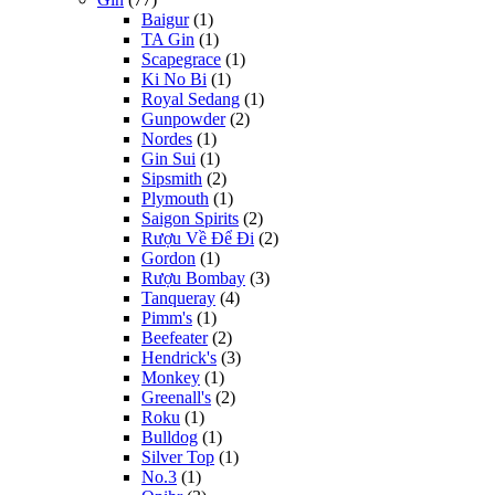
Baigur
(1)
TA Gin
(1)
Scapegrace
(1)
Ki No Bi
(1)
Royal Sedang
(1)
Gunpowder
(2)
Nordes
(1)
Gin Sui
(1)
Sipsmith
(2)
Plymouth
(1)
Saigon Spirits
(2)
Rượu Về Để Đi
(2)
Gordon
(1)
Rượu Bombay
(3)
Tanqueray
(4)
Pimm's
(1)
Beefeater
(2)
Hendrick's
(3)
Monkey
(1)
Greenall's
(2)
Roku
(1)
Bulldog
(1)
Silver Top
(1)
No.3
(1)