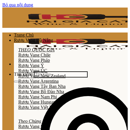
Bỏ qua nội dung
Trang Chủ
Rượu Vang Đà Nẵng
THEO QUỐC GIA
Rượu Vang Chile
Rượu Vang Pháp
Rượu Vang Ý
Rượu Vang ÚC
Tìm kiếm:
Rượu Vang New Zealand
Rượu Vang Argentina
Rượu Vang Tây Ban Nha
Rượu Vang Bồ Đào Nha
Rượu Vang Nam Phi
Rượu Vang Hungary
Rượu Vang Việt Nam
Theo Chủng Loại
Rươu Vang Đỏ