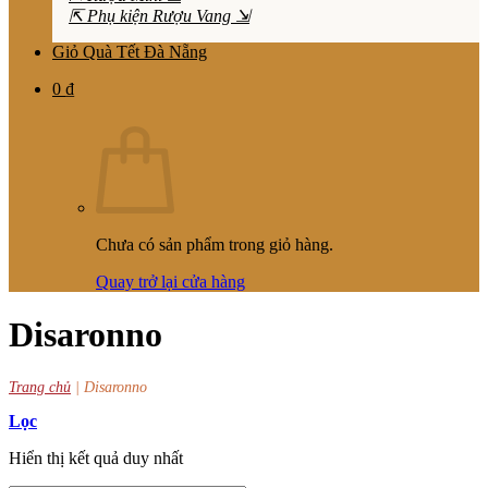
⇱ Phụ kiện Rượu Vang ⇲
Giỏ Quà Tết Đà Nẵng
0
₫
Chưa có sản phẩm trong giỏ hàng.
Quay trở lại cửa hàng
Disaronno
Trang chủ
|
Disaronno
Lọc
Hiển thị kết quả duy nhất