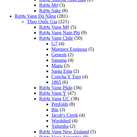
Rượu Mơ
(3)
Rượu Sake
(8)
Rượu Vang Đà Nẵng
(281)
Theo Quốc Gia
(221)
Rượu Vang Mỹ
(5)
Rượu Vang Nam Phi
(9)
Rượu Vang Chile
(50)
G7
(4)
Marquez Espinosa
(5)
Genesis
(2)
Sanama
(4)
Mapu
(2)
Santa Ema
(2)
Concha Y Toro
(4)
1865
(6)
Rượu Vang Pháp
(36)
Rượu Vang Ý
(47)
Rượu Vang ÚC
(38)
Penfolds
(8)
Bin
(3)
Jacob's Creek
(4)
Woolshed
(4)
Yalumba
(2)
Rượu Vang New Zealand
(5)