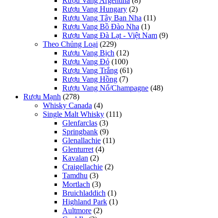
Rượu Vang Argentina
(8)
Rượu Vang Hungary
(2)
Rượu Vang Tây Ban Nha
(11)
Rượu Vang Bồ Đào Nha
(1)
Rượu Vang Đà Lạt - Việt Nam
(9)
Theo Chủng Loại
(229)
Rượu Vang Bịch
(12)
Rượu Vang Đỏ
(100)
Rượu Vang Trắng
(61)
Rượu Vang Hồng
(7)
Rượu Vang Nổ/Champagne
(48)
Rượu Mạnh
(278)
Whisky Canada
(4)
Single Malt Whisky
(111)
Glenfarclas
(3)
Springbank
(9)
Glenallachie
(11)
Glenturret
(4)
Kavalan
(2)
Craigellachie
(2)
Tamdhu
(3)
Mortlach
(3)
Bruichladdich
(1)
Highland Park
(1)
Aultmore
(2)