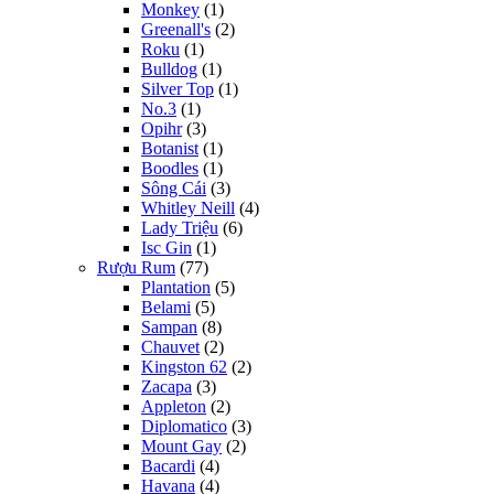
Monkey
(1)
Greenall's
(2)
Roku
(1)
Bulldog
(1)
Silver Top
(1)
No.3
(1)
Opihr
(3)
Botanist
(1)
Boodles
(1)
Sông Cái
(3)
Whitley Neill
(4)
Lady Triệu
(6)
Isc Gin
(1)
Rượu Rum
(77)
Plantation
(5)
Belami
(5)
Sampan
(8)
Chauvet
(2)
Kingston 62
(2)
Zacapa
(3)
Appleton
(2)
Diplomatico
(3)
Mount Gay
(2)
Bacardi
(4)
Havana
(4)