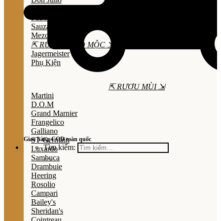
Olmeca
Patron
Sauza
Mezcal
⇱ RƯỢU THẢO MỘC ⇲
Jagermeister
Phụ Kiện
⇱ RƯỢU MÙI ⇲
Martini
D.O.M
Grand Marnier
Frangelico
Galliano
Giao hàng COD toàn quốc
ST Germain
Tìm kiếm:
Luxardo
Sambuca
Drambuie
Heering
Rosolio
Campari
Bailey's
Sheridan's
Cointreau