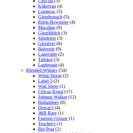
Caol Ila
(3)
Kilkerran
(4)
Longrow
(5)
Glendronach
(5)
Rượu Bowmore
(4)
Macallan
(9)
Glenfiddich
(3)
Singleton
(3)
Glenlivet
(8)
Balvenie
(9)
Lagavulin
(2)
Talisker
(3)
Laphroaig
(4)
Blended Whisky
(54)
White Horse
(2)
Label 5
(2)
Wall Street
(1)
Chivas Regal
(17)
Johnnie Walker
(12)
Ballantines
(8)
Dewar's
(4)
J&B Rare
(1)
Famous Grouse
(1)
Teacher's
(1)
Big Peat
(2)