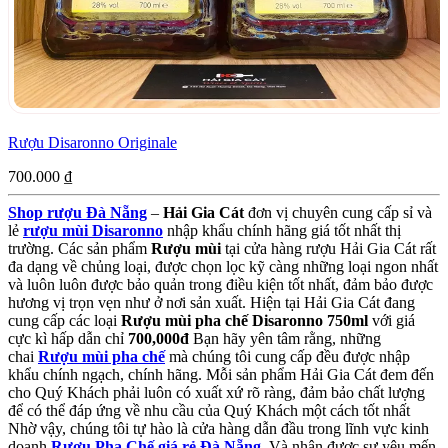
Rượu Disaronno Originale
700.000
₫
Shop rượu Đà Nẵng
–
Hải Gia Cát
đơn vị chuyên cung cấp sỉ và
lẻ
rượu mùi Disaronno
nhập khẩu chính hãng giá tốt nhất thị
trường. Các sản phẩm
Rượu mùi
tại cửa hàng rượu Hải Gia Cát rất
đa dạng về chủng loại, được chọn lọc kỹ càng những loại ngon nhất
và luôn luôn được bảo quản trong điều kiện tốt nhất, đảm bảo được
hương vị trọn vẹn như ở nơi sản xuất. Hiện tại Hải Gia Cát đang
cung cấp các loại
Rượu mùi pha chế Disaronno 750ml
với giá
cực kì hấp dẫn chỉ
700,000đ
Bạn hãy yên tâm rằng, những
chai
Rượu mùi pha chế
mà chúng tôi cung cấp đều được nhập
khẩu chính ngạch, chính hãng. Mỗi sản phẩm Hải Gia Cát đem đến
cho Quý Khách phải luôn có xuất xứ rõ ràng, đảm bảo chất lượng
để có thể đáp ứng về nhu cầu của Quý Khách một cách tốt nhất
Nhờ vậy, chúng tôi tự hào là cửa hàng dẫn đầu trong lĩnh vực kinh
doanh
Rượu Pha Chế giá rẻ Đà Nẵng
. Và nhận được sự yêu mến