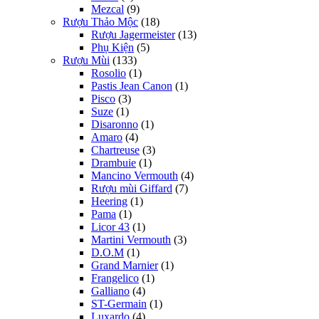
Mezcal
(9)
Rượu Thảo Mộc
(18)
Rượu Jagermeister
(13)
Phụ Kiện
(5)
Rượu Mùi
(133)
Rosolio
(1)
Pastis Jean Canon
(1)
Pisco
(3)
Suze
(1)
Disaronno
(1)
Amaro
(4)
Chartreuse
(3)
Drambuie
(1)
Mancino Vermouth
(4)
Rượu mùi Giffard
(7)
Heering
(1)
Pama
(1)
Licor 43
(1)
Martini Vermouth
(3)
D.O.M
(1)
Grand Marnier
(1)
Frangelico
(1)
Galliano
(4)
ST-Germain
(1)
Luxardo
(4)