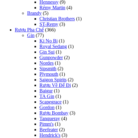
Hennessy
(9)
Rémy Martin
(4)
Brandy
(5)
Christian Brothers
(1)
ST-Remy
(3)
Rượu Pha Chế
(366)
Gin
(77)
Ki No Bi
(1)
Royal Sedang
(1)
Gin Sui
(1)
Gunpowder
(2)
Nordes
(1)
Sipsmith
(2)
Plymouth
(1)
Saigon Spirits
(2)
Rượu Về Để Đi
(2)
Baigur
(1)
TA Gin
(1)
Scapegrace
(1)
Gordon
(1)
Rượu Bombay
(3)
Tanqueray
(4)
Pimm's
(1)
Beefeater
(2)
Hendrick's
(3)