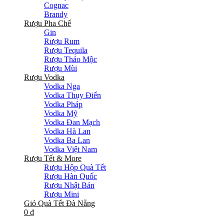
Cognac
Brandy
Rượu Pha Chế
Gin
Rượu Rum
Rượu Tequila
Rượu Thảo Mộc
Rượu Mùi
Rượu Vodka
Vodka Nga
Vodka Thụy Điển
Vodka Pháp
Vodka Mỹ
Vodka Đan Mạch
Vodka Hà Lan
Vodka Ba Lan
Vodka Việt Nam
Rượu Tết & More
Rượu Hộp Quà Tết
Rượu Hàn Quốc
Rượu Nhật Bản
Rượu Mini
Giỏ Quà Tết Đà Nẵng
0
₫