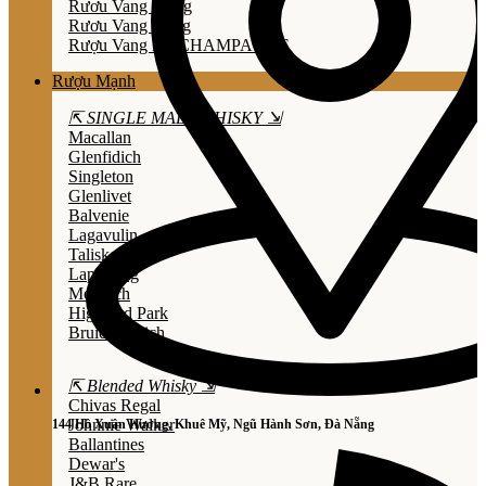
Rươu Vang Trắng
Rươu Vang Hồng
Rượu Vang Nổ/CHAMPAGNE
Rượu Mạnh
⇱ SINGLE MALT WHISKY ⇲
Macallan
Glenfidich
Singleton
Glenlivet
Balvenie
Lagavulin
Talisker
Laphroaig
Mortlach
Highland Park
Bruichladdich
⇱ Blended Whisky ⇲
Chivas Regal
Johnnie Walker
144 Hồ Xuân Hương, Khuê Mỹ, Ngũ Hành Sơn, Đà Nẵng
Ballantines
Dewar's
J&B Rare