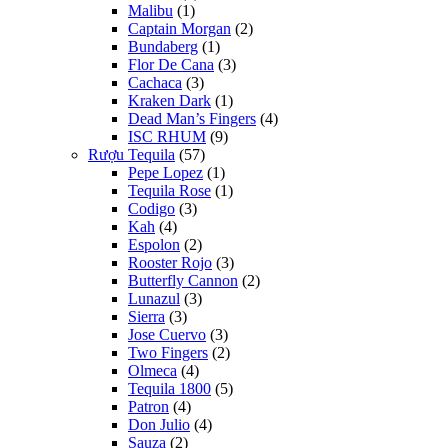
Malibu
(1)
Captain Morgan
(2)
Bundaberg
(1)
Flor De Cana
(3)
Cachaca
(3)
Kraken Dark
(1)
Dead Man’s Fingers
(4)
ISC RHUM
(9)
Rượu Tequila
(57)
Pepe Lopez
(1)
Tequila Rose
(1)
Codigo
(3)
Kah
(4)
Espolon
(2)
Rooster Rojo
(3)
Butterfly Cannon
(2)
Lunazul
(3)
Sierra
(3)
Jose Cuervo
(3)
Two Fingers
(2)
Olmeca
(4)
Tequila 1800
(5)
Patron
(4)
Don Julio
(4)
Sauza
(2)