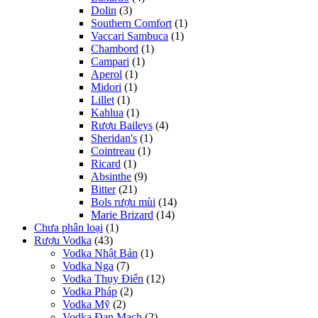
Dolin
(3)
Southern Comfort
(1)
Vaccari Sambuca
(1)
Chambord
(1)
Campari
(1)
Aperol
(1)
Midori
(1)
Lillet
(1)
Kahlua
(1)
Rượu Baileys
(4)
Sheridan's
(1)
Cointreau
(1)
Ricard
(1)
Absinthe
(9)
Bitter
(21)
Bols rượu mùi
(14)
Marie Brizard
(14)
Chưa phân loại
(1)
Rượu Vodka
(43)
Vodka Nhật Bản
(1)
Vodka Nga
(7)
Vodka Thụy Điển
(12)
Vodka Pháp
(2)
Vodka Mỹ
(2)
Vodka Đan Mạch
(2)