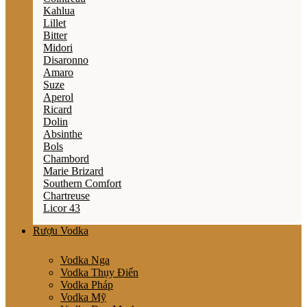
Kahlua
Lillet
Bitter
Midori
Disaronno
Amaro
Suze
Aperol
Ricard
Dolin
Absinthe
Bols
Chambord
Marie Brizard
Southern Comfort
Chartreuse
Licor 43
Rượu Vodka
Vodka Nga
Vodka Thụy Điển
Vodka Pháp
Vodka Mỹ