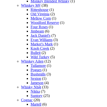
Monkey Blended Whisky
(1)
Whiskey Mỹ
(38)
Rittenhouse
(1)
Old Virginia
(2)
Mellow Corn
(1)
Woodford Reserve
(1)
Four Roses
(1)
Jimbeam
(6)
Jack Daniel's
(7)
Evan Williams
(3)
Marker's Mark
(1)
Knob Creek
(2)
Bulleit
(2)
Wild Turkey
(5)
Whiskey Ailen
(12)
Tullamore
(1)
Pogues
(1)
Bushmills
(3)
Sexton
(1)
Jameson
(4)
Whisky Nhật
(33)
Nikka
(7)
Suntory
(25)
Cognac
(20)
Martell
(6)