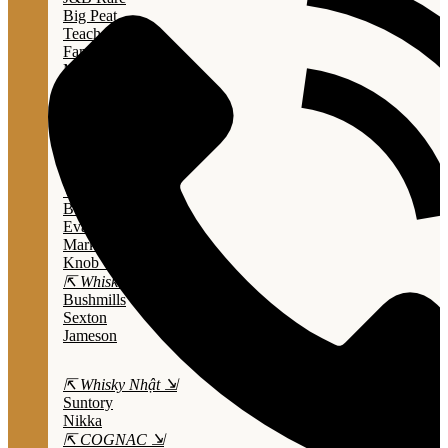
Big Peat
Teacher's
Famous Grouse
Monkey Shouder
Wall Street
⇱ Whiskey Mỹ ⇲
Jack Daniel’s
Jim Beam
Wild Turkey
Bulleit Bourbon
Evan Williams
Marker's Mark
Knob Creek
⇱ Whiskey Ailen ⇲
Bushmills
Sexton
Jameson
⇱ Whisky Nhật ⇲
Suntory
Nikka
⇱ COGNAC ⇲