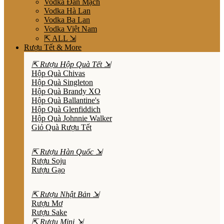
Vodka Đan Mạch
Vodka Hà Lan
Vodka Ba Lan
Vodka Việt Nam
⇱ ALL ⇲
Rượu Tết & More
⇱ Rượu Hộp Quà Tết ⇲
Hộp Quà Chivas
Hộp Quà Singleton
Hộp Quà Brandy XO
Hộp Quà Ballantine's
Hộp Quà Glenfiddich
Hộp Quà Johnnie Walker
Giỏ Quà Rượu Tết
⇱ Rượu Hàn Quốc ⇲
Rượu Soju
Rượu Gạo
⇱ Rượu Nhật Bản ⇲
Rượu Mơ
Rượu Sake
⇱ Rượu Mini ⇲