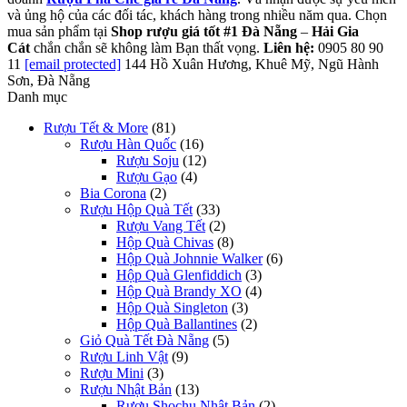
và ủng hộ của các đối tác, khách hàng trong nhiều năm qua. Chọn
mua sản phẩm tại
Shop rượu giá tốt #1 Đà Nẵng
–
Hải Gia
Cát
chắn chắn sẽ không làm Bạn thất vọng.
Liên hệ:
0905 80 90
11
[email protected]
144 Hồ Xuân Hương, Khuê Mỹ, Ngũ Hành
Sơn, Đà Nẵng
Danh mục
Rượu Tết & More
(81)
Rượu Hàn Quốc
(16)
Rượu Soju
(12)
Rượu Gạo
(4)
Bia Corona
(2)
Rượu Hộp Quà Tết
(33)
Rượu Vang Tết
(2)
Hộp Quà Chivas
(8)
Hộp Quà Johnnie Walker
(6)
Hộp Quà Glenfiddich
(3)
Hộp Quà Brandy XO
(4)
Hộp Quà Singleton
(3)
Hộp Quà Ballantines
(2)
Giỏ Quà Tết Đà Nẵng
(5)
Rượu Linh Vật
(9)
Rượu Mini
(3)
Rượu Nhật Bản
(13)
Rượu Shochu Nhật Bản
(2)