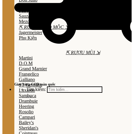
Olmeca
Patron
Sauza
Mezcal
⇱ RƯỢU THẢO MỘC ⇲
Jagermeister
Phụ Kiện
⇱ RƯỢU MÙI ⇲
Martini
D.O.M
Grand Marnier
Frangelico
Galliano
Giao hàng COD toàn quốc
ST Germain
Tìm kiếm:
Luxardo
Sambuca
Drambuie
Heering
Rosolio
Campari
Bailey's
Sheridan's
Cointreau