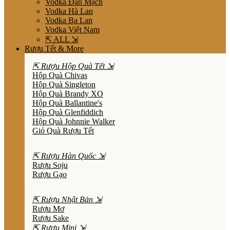
Vodka Đan Mạch
Vodka Hà Lan
Vodka Ba Lan
Vodka Việt Nam
⇱ ALL ⇲
Rượu Tết & More
⇱ Rượu Hộp Quà Tết ⇲
Hộp Quà Chivas
Hộp Quà Singleton
Hộp Quà Brandy XO
Hộp Quà Ballantine's
Hộp Quà Glenfiddich
Hộp Quà Johnnie Walker
Giỏ Quà Rượu Tết
⇱ Rượu Hàn Quốc ⇲
Rượu Soju
Rượu Gạo
⇱ Rượu Nhật Bản ⇲
Rượu Mơ
Rượu Sake
⇱ Rượu Mini ⇲