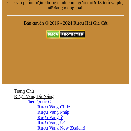
Các sản phẩm rượu không dành cho người dưới 18 tuổi và phụ
nữ đang mang thai.
Bản quyền © 2016 - 2024 Rượu Hải Gia Cát
Trang Chủ
Rượu Vang Đà Nẵng
Theo Quốc Gia
Rượu Vang Chile
Rượu Vang Pháp
Rượu Vang Ý
Rượu Vang ÚC
Rượu Vang New Zealand