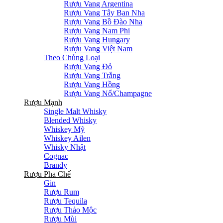
Rượu Vang Argentina
Rượu Vang Tây Ban Nha
Rượu Vang Bồ Đào Nha
Rượu Vang Nam Phi
Rượu Vang Hungary
Rượu Vang Việt Nam
Theo Chủng Loại
Rượu Vang Đỏ
Rượu Vang Trắng
Rượu Vang Hồng
Rượu Vang Nổ/Champagne
Rượu Mạnh
Single Malt Whisky
Blended Whisky
Whiskey Mỹ
Whiskey Ailen
Whisky Nhật
Cognac
Brandy
Rượu Pha Chế
Gin
Rượu Rum
Rượu Tequila
Rượu Thảo Mộc
Rượu Mùi