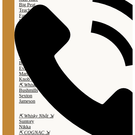
Big Peat
Teacher's
Famous Grouse
Monkey Shouder
Wall Street
⇱ Whiskey Mỹ ⇲
Jack Daniel’s
Jim Beam
Wild Turkey
Bulleit Bourbon
Evan Williams
Marker's Mark
Knob Creek
⇱ Whiskey Ailen ⇲
Bushmills
Sexton
Jameson
⇱ Whisky Nhật ⇲
Suntory
Nikka
⇱ COGNAC ⇲