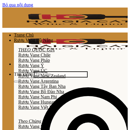
Bỏ qua nội dung
Trang Chủ
Rượu Vang Đà Nẵng
THEO QUỐC GIA
Rượu Vang Chile
Rượu Vang Pháp
Rượu Vang Ý
Rượu Vang ÚC
Tìm kiếm:
Rượu Vang New Zealand
Rượu Vang Argentina
Rượu Vang Tây Ban Nha
Rượu Vang Bồ Đào Nha
Rượu Vang Nam Phi
Rượu Vang Hungary
Rượu Vang Việt Nam
Theo Chủng Loại
Rươu Vang Đỏ