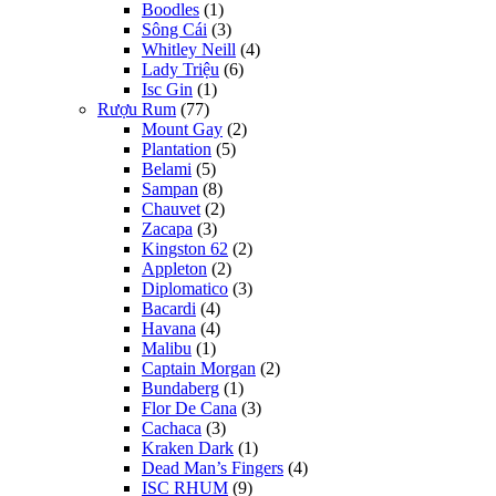
Boodles
(1)
Sông Cái
(3)
Whitley Neill
(4)
Lady Triệu
(6)
Isc Gin
(1)
Rượu Rum
(77)
Mount Gay
(2)
Plantation
(5)
Belami
(5)
Sampan
(8)
Chauvet
(2)
Zacapa
(3)
Kingston 62
(2)
Appleton
(2)
Diplomatico
(3)
Bacardi
(4)
Havana
(4)
Malibu
(1)
Captain Morgan
(2)
Bundaberg
(1)
Flor De Cana
(3)
Cachaca
(3)
Kraken Dark
(1)
Dead Man’s Fingers
(4)
ISC RHUM
(9)