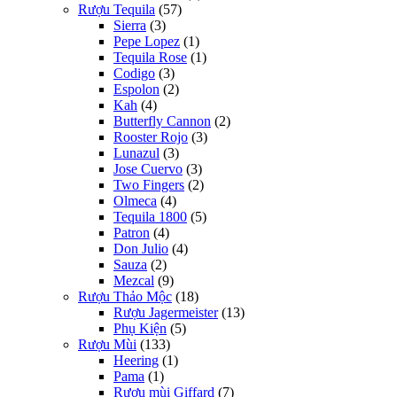
Rượu Tequila
(57)
Sierra
(3)
Pepe Lopez
(1)
Tequila Rose
(1)
Codigo
(3)
Espolon
(2)
Kah
(4)
Butterfly Cannon
(2)
Rooster Rojo
(3)
Lunazul
(3)
Jose Cuervo
(3)
Two Fingers
(2)
Olmeca
(4)
Tequila 1800
(5)
Patron
(4)
Don Julio
(4)
Sauza
(2)
Mezcal
(9)
Rượu Thảo Mộc
(18)
Rượu Jagermeister
(13)
Phụ Kiện
(5)
Rượu Mùi
(133)
Heering
(1)
Pama
(1)
Rượu mùi Giffard
(7)