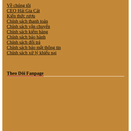
Về chúng tôi
CEO Hải Gia Cát
Kiến thức rượu
Chính sách thanh toán
Chính sách vận chuyển
Chính sách kiểm hàng
Chính sách bảo hành
Chính sách đổi trả
Chính sách bảo mật thông tin
Chính sách xử lý khiếu nại
Theo Dõi Fanpage