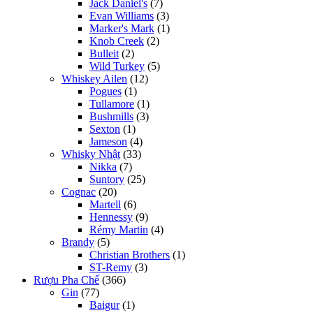
Jack Daniel's
(7)
Evan Williams
(3)
Marker's Mark
(1)
Knob Creek
(2)
Bulleit
(2)
Wild Turkey
(5)
Whiskey Ailen
(12)
Pogues
(1)
Tullamore
(1)
Bushmills
(3)
Sexton
(1)
Jameson
(4)
Whisky Nhật
(33)
Nikka
(7)
Suntory
(25)
Cognac
(20)
Martell
(6)
Hennessy
(9)
Rémy Martin
(4)
Brandy
(5)
Christian Brothers
(1)
ST-Remy
(3)
Rượu Pha Chế
(366)
Gin
(77)
Baigur
(1)