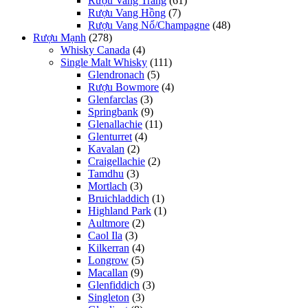
Rượu Vang Trắng
(61)
Rượu Vang Hồng
(7)
Rượu Vang Nổ/Champagne
(48)
Rượu Mạnh
(278)
Whisky Canada
(4)
Single Malt Whisky
(111)
Glendronach
(5)
Rượu Bowmore
(4)
Glenfarclas
(3)
Springbank
(9)
Glenallachie
(11)
Glenturret
(4)
Kavalan
(2)
Craigellachie
(2)
Tamdhu
(3)
Mortlach
(3)
Bruichladdich
(1)
Highland Park
(1)
Aultmore
(2)
Caol Ila
(3)
Kilkerran
(4)
Longrow
(5)
Macallan
(9)
Glenfiddich
(3)
Singleton
(3)