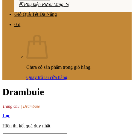
⇱ Phụ kiện Rượu Vang ⇲
Giỏ Quà Tết Đà Nẵng
0
₫
Chưa có sản phẩm trong giỏ hàng.
Quay trở lại cửa hàng
Drambuie
Trang chủ
|
Drambuie
Lọc
Hiển thị kết quả duy nhất