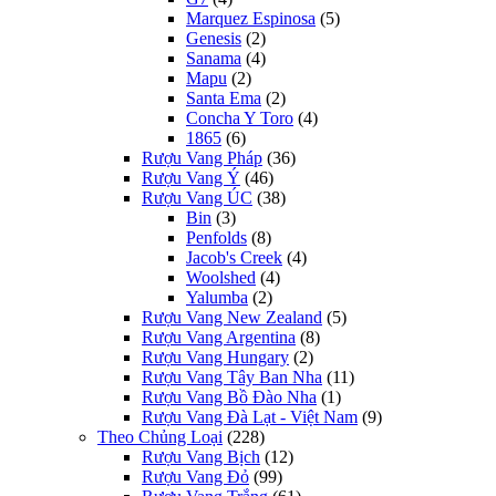
Marquez Espinosa
(5)
Genesis
(2)
Sanama
(4)
Mapu
(2)
Santa Ema
(2)
Concha Y Toro
(4)
1865
(6)
Rượu Vang Pháp
(36)
Rượu Vang Ý
(46)
Rượu Vang ÚC
(38)
Bin
(3)
Penfolds
(8)
Jacob's Creek
(4)
Woolshed
(4)
Yalumba
(2)
Rượu Vang New Zealand
(5)
Rượu Vang Argentina
(8)
Rượu Vang Hungary
(2)
Rượu Vang Tây Ban Nha
(11)
Rượu Vang Bồ Đào Nha
(1)
Rượu Vang Đà Lạt - Việt Nam
(9)
Theo Chủng Loại
(228)
Rượu Vang Bịch
(12)
Rượu Vang Đỏ
(99)