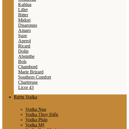
Kahlua
Lillet
Bitter
Midori
Disaronno
Amaro
Suze
Aperol
Ricard
Dolin
Absinthe
Bols
Chambord
Marie Brizard
Southern Comfort
Chartreuse
Licor 43
Rượu Vodka
Vodka Nga
Vodka Thụy Điển
Vodka Pháp
Vodka Mỹ