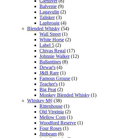
Glenlivet
(8)
Balvenie
(9)
Lagavulin
(2)
Talisker
(3)
Laphroaig
(4)
Blended Whisky
(54)
Wall Street
(1)
White Horse
(2)
Label 5
(2)
Chivas Regal
(17)
Johnnie Walker
(12)
Ballantines
(8)
Dewar's
(4)
J&B Rare
(1)
Famous Grouse
(1)
Teacher's
(1)
Big Peat
(2)
Monkey Blended Whisky
(1)
Whiskey Mỹ
(38)
Rittenhouse
(1)
Old Virginia
(2)
Mellow Corn
(1)
Woodford Reserve
(1)
Four Roses
(1)
Jimbeam
(6)