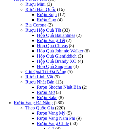
Rượu Mini
(3)
Rượu Hàn Quốc
(16)
Rượu Soju
(12)
Rượu Gạo
(4)
Bia Corona
(2)
Rượu Hộp Quà Tết
(33)
Hộp Quà Ballantines
(2)
Rượu Vang Tết
(2)
Hộp Quà Chivas
(8)
Hộp Quà Johnnie Walker
(6)
Hộp Quà Glenfiddich
(3)
Hộp Quà Brandy XO
(4)
Hộp Quà Singleton
(3)
Giỏ Quà Tết Đà Nẵng
(5)
Rượu Linh Vật
(9)
Rượu Nhật Bản
(13)
Rượu Shochu Nhật Bản
(2)
Rượu Mơ
(3)
Rượu Sake
(8)
Rượu Vang Đà Nẵng
(280)
Theo Quốc Gia
(220)
Rượu Vang Mỹ
(5)
Rượu Vang Nam Phi
(9)
Rượu Vang Chile
(50)
G7
(4)