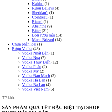
Kahlua
(1)
Rượu Baileys
(4)
Sheridan's
(1)
Cointreau
(1)
Ricard
(1)
Absinthe
(9)
Bitter
(21)
Bols rượu mùi
(14)
Marie Brizard
(14)
Chưa phân loại
(1)
Rượu Vodka
(43)
Vodka Nhật Bản
(1)
Vodka Nga
(7)
Vodka Thụy Điển
(12)
Vodka Pháp
(2)
Vodka Mỹ
(2)
Vodka Đan Mạch
(2)
Vodka Hà Lan
(1)
Vodka Ba Lan
(4)
Vodka Việt Nam
(5)
Từ khóa
SẢN PHẨM QUÀ TẾT ĐẶC BIỆT TẠI SHOP