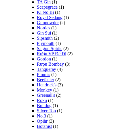
TA Gin
(1)
Scapegrace
(1)
Ki No Bi
(1)
Royal Sedang
(1)
Gunpowder
(2)
Nordes
(1)
Gin Sui
(1)
Sipsmith
(2)
Plymouth
(1)
Saigon Spirits
(2)
Rượu Về Để Đi
(2)
Gordon
(1)
Rượu Bombay
(3)
Tanqueray
(4)
Pimm's
(1)
Beefeater
(2)
Hendrick's
(3)
Monkey
(1)
Greenall's
(2)
Roku
(1)
Bulldog
(1)
Silver Top
(1)
No.3
(1)
Opihr
(3)
Botanist
(1)