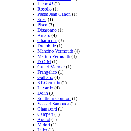
Licor 43
(1)
Rosolio
(1)
Pastis Jean Canon
(1)
Suze
(1)
Pisco
(3)
Disaronno
(1)
Amaro
(4)
Chartreuse
(3)
Drambuie
(1)
Mancino Vermouth
(4)
Martini Vermouth
(3)
D.O.M
(1)
Grand Marnier
(1)
Frangelico
(1)
Galliano
(4)
ST-Germain
(1)
Luxardo
(4)
Dolin
(3)
Southern Comfort
(1)
Vaccari Sambuca
(1)
Chambord
(1)
Campari
(1)
Aperol
(1)
Midori
(1)
Lillet
(1)