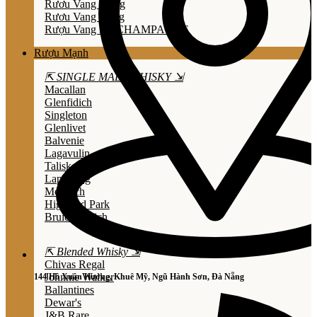
Rươu Vang Trắng
Rươu Vang Hồng
Rượu Vang Nổ/CHAMPAGNE
Rượu Mạnh
⇱ SINGLE MALT WHISKY ⇲
Macallan
Glenfidich
Singleton
Glenlivet
Balvenie
Lagavulin
Talisker
Laphroaig
Mortlach
Highland Park
Bruichladdich
⇱ Blended Whisky ⇲
Chivas Regal
Johnnie Walker
144 Hồ Xuân Hương, Khuê Mỹ, Ngũ Hành Sơn, Đà Nẵng
Ballantines
Dewar's
J&B Rare