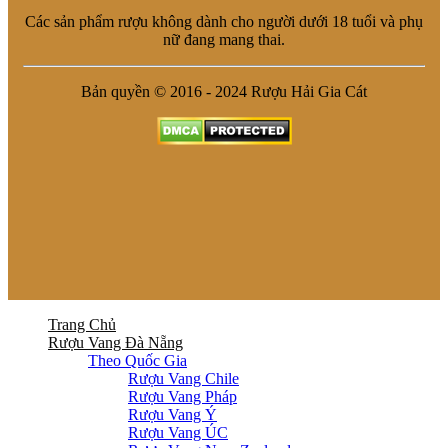
Các sản phẩm rượu không dành cho người dưới 18 tuổi và phụ
nữ đang mang thai.
Bản quyền © 2016 - 2024 Rượu Hải Gia Cát
Trang Chủ
Rượu Vang Đà Nẵng
Theo Quốc Gia
Rượu Vang Chile
Rượu Vang Pháp
Rượu Vang Ý
Rượu Vang ÚC