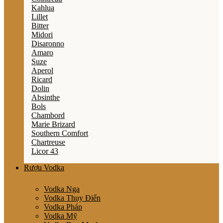
Kahlua
Lillet
Bitter
Midori
Disaronno
Amaro
Suze
Aperol
Ricard
Dolin
Absinthe
Bols
Chambord
Marie Brizard
Southern Comfort
Chartreuse
Licor 43
Rượu Vodka
Vodka Nga
Vodka Thụy Điển
Vodka Pháp
Vodka Mỹ