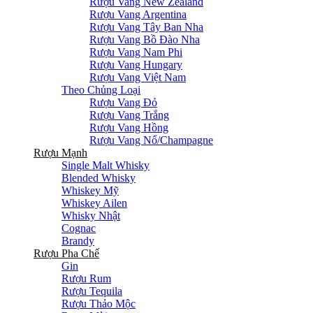
Rượu Vang New Zealand
Rượu Vang Argentina
Rượu Vang Tây Ban Nha
Rượu Vang Bồ Đào Nha
Rượu Vang Nam Phi
Rượu Vang Hungary
Rượu Vang Việt Nam
Theo Chủng Loại
Rượu Vang Đỏ
Rượu Vang Trắng
Rượu Vang Hồng
Rượu Vang Nổ/Champagne
Rượu Mạnh
Single Malt Whisky
Blended Whisky
Whiskey Mỹ
Whiskey Ailen
Whisky Nhật
Cognac
Brandy
Rượu Pha Chế
Gin
Rượu Rum
Rượu Tequila
Rượu Thảo Mộc