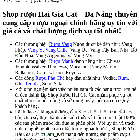
Rượu chính hãng giá tốt Đà Nẵng “
Shop rượu Hải Gia Cát – Đà Nẵng chuyên
cung cấp rượu ngoại chính hãng uy tín với
giá cả và chất lượng dịch vụ tốt nhất!
Các thương hiệu
Rượu Vang
Ngon được kể đến như: Vang
Pháp,
Vang Ý
,
Vang Chile
,
Vang Úc, Vang Tây Ban Nha, Bồ
Đào Nha, Vang Argentina và Vang Mỹ…
Các thương hiệu
Rượu Mạnh
danh tiếng như: Chivas,
Johnnie Walker, Hennessy, Macallan, Remy Martin,
Ballatines, Camus, Louis Royer…
Các dòng
Rượu Pha Chế
hấp dẫn nhất như: Vodka,
Rum
,
Gin
,
Tequila
, Soju, Sake…
Với kinh nghiệm làm việc nhiều năm từ các hãng rượu lớn để
đi đến thành lập Shop Rượu Hải Gia Cát nhằm phục vụ tốt
nhất nhu cầu tiêu dùng và sử dụng ngày một cao của Quý
khách hàng.
Lãnh đạo và là người đứng đầu Shop luôn luôn trau dồi học
hỏi, chia sẻ, thực hành các kiến thức và thẩm định thật 100%
các sản phẩm trước khi đưa ra phân phối. Với uy tín và trách
nhiệm nghề nghiệp cao nhất trong nghành rượu, Shop Rượu
Hải Gia Cát #
Cam_Kế
t
mang đến những sản phẩm
rượu
chính hãng với giá cả và chất lượng dịch vụ tốt nhất
.