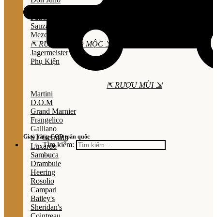
Olmeca
Patron
Sauza
Mezcal
⇱ RƯỢU THẢO MỘC ⇲
Jagermeister
Phụ Kiện
⇱ RƯỢU MÙI ⇲
Martini
D.O.M
Grand Marnier
Frangelico
Galliano
Giao hàng COD toàn quốc
ST Germain
Tìm kiếm:
Luxardo
Sambuca
Drambuie
Heering
Rosolio
Campari
Bailey's
Sheridan's
Cointreau