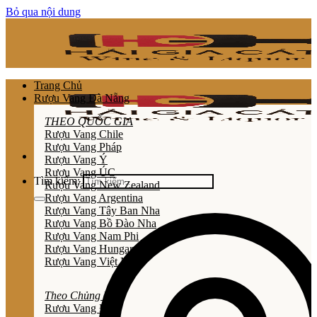
Bỏ qua nội dung
Trang Chủ
Rượu Vang Đà Nẵng
THEO QUỐC GIA
Rượu Vang Chile
Rượu Vang Pháp
Rượu Vang Ý
Rượu Vang ÚC
Tìm kiếm:
Rượu Vang New Zealand
Rượu Vang Argentina
Rượu Vang Tây Ban Nha
Rượu Vang Bồ Đào Nha
Rượu Vang Nam Phi
Rượu Vang Hungary
Rượu Vang Việt Nam
Theo Chủng Loại
Rươu Vang Đỏ