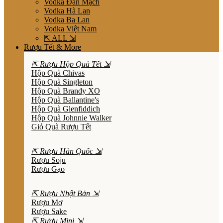
Vodka Đan Mạch
Vodka Hà Lan
Vodka Ba Lan
Vodka Việt Nam
⇱ ALL ⇲
Rượu Tết & More
⇱ Rượu Hộp Quà Tết ⇲
Hộp Quà Chivas
Hộp Quà Singleton
Hộp Quà Brandy XO
Hộp Quà Ballantine's
Hộp Quà Glenfiddich
Hộp Quà Johnnie Walker
Giỏ Quà Rượu Tết
⇱ Rượu Hàn Quốc ⇲
Rượu Soju
Rượu Gạo
⇱ Rượu Nhật Bản ⇲
Rượu Mơ
Rượu Sake
⇱ Rượu Mini ⇲