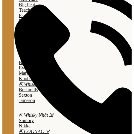
Big Peat
Teacher's
Famous Grouse
Monkey Shouder
Wall Street
⇱ Whiskey Mỹ ⇲
Jack Daniel’s
Jim Beam
Wild Turkey
Bulleit Bourbon
Evan Williams
Marker's Mark
Knob Creek
⇱ Whiskey Ailen ⇲
Bushmills
Sexton
Jameson
⇱ Whisky Nhật ⇲
Suntory
Nikka
⇱ COGNAC ⇲