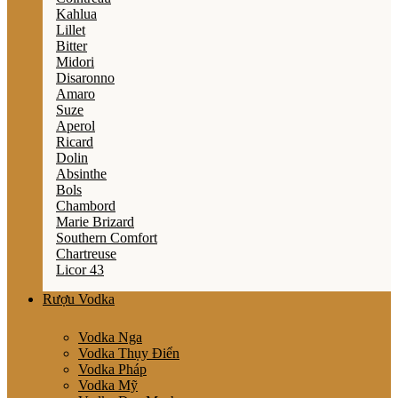
Kahlua
Lillet
Bitter
Midori
Disaronno
Amaro
Suze
Aperol
Ricard
Dolin
Absinthe
Bols
Chambord
Marie Brizard
Southern Comfort
Chartreuse
Licor 43
Rượu Vodka
Vodka Nga
Vodka Thụy Điển
Vodka Pháp
Vodka Mỹ