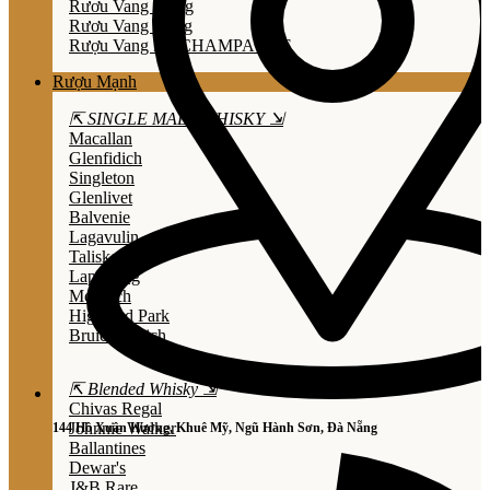
Rươu Vang Trắng
Rươu Vang Hồng
Rượu Vang Nổ/CHAMPAGNE
Rượu Mạnh
⇱ SINGLE MALT WHISKY ⇲
Macallan
Glenfidich
Singleton
Glenlivet
Balvenie
Lagavulin
Talisker
Laphroaig
Mortlach
Highland Park
Bruichladdich
⇱ Blended Whisky ⇲
Chivas Regal
Johnnie Walker
144 Hồ Xuân Hương, Khuê Mỹ, Ngũ Hành Sơn, Đà Nẵng
Ballantines
Dewar's
J&B Rare