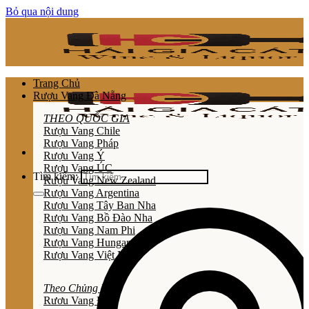
Bỏ qua nội dung
Trang Chủ
Rượu Vang Đà Nẵng
THEO QUỐC GIA
Rượu Vang Chile
Rượu Vang Pháp
Rượu Vang Ý
Rượu Vang ÚC
Tìm kiếm:
Rượu Vang New Zealand
Rượu Vang Argentina
Rượu Vang Tây Ban Nha
Rượu Vang Bồ Đào Nha
Rượu Vang Nam Phi
Rượu Vang Hungary
Rượu Vang Việt Nam
Theo Chủng Loại
Rươu Vang Đỏ