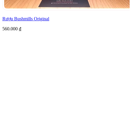
Rượu Bushmills Original
560.000
₫