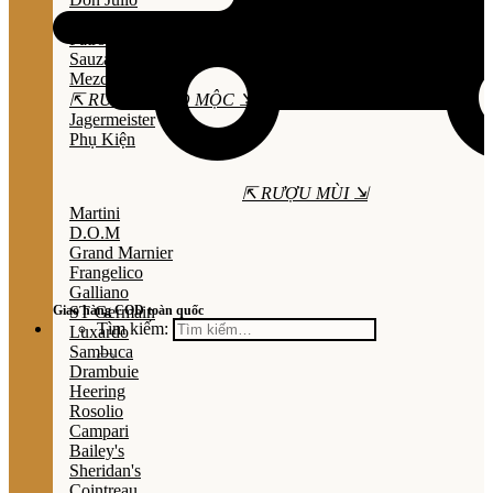
Olmeca
Patron
Sauza
Mezcal
⇱ RƯỢU THẢO MỘC ⇲
Jagermeister
Phụ Kiện
⇱ RƯỢU MÙI ⇲
Martini
D.O.M
Grand Marnier
Frangelico
Galliano
Giao hàng COD toàn quốc
ST Germain
Tìm kiếm:
Luxardo
Sambuca
Drambuie
Heering
Rosolio
Campari
Bailey's
Sheridan's
Cointreau