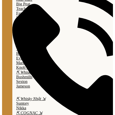
Big Peat
Teacher's
Famous Grouse
Monkey Shouder
Wall Street
⇱ Whiskey Mỹ ⇲
Jack Daniel’s
Jim Beam
Wild Turkey
Bulleit Bourbon
Evan Williams
Marker's Mark
Knob Creek
⇱ Whiskey Ailen ⇲
Bushmills
Sexton
Jameson
⇱ Whisky Nhật ⇲
Suntory
Nikka
⇱ COGNAC ⇲