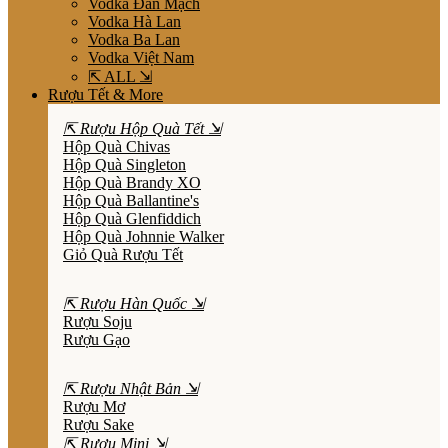
Vodka Đan Mạch
Vodka Hà Lan
Vodka Ba Lan
Vodka Việt Nam
⇱ ALL ⇲
Rượu Tết & More
⇱ Rượu Hộp Quà Tết ⇲
Hộp Quà Chivas
Hộp Quà Singleton
Hộp Quà Brandy XO
Hộp Quà Ballantine's
Hộp Quà Glenfiddich
Hộp Quà Johnnie Walker
Giỏ Quà Rượu Tết
⇱ Rượu Hàn Quốc ⇲
Rượu Soju
Rượu Gạo
⇱ Rượu Nhật Bản ⇲
Rượu Mơ
Rượu Sake
⇱ Rượu Mini ⇲