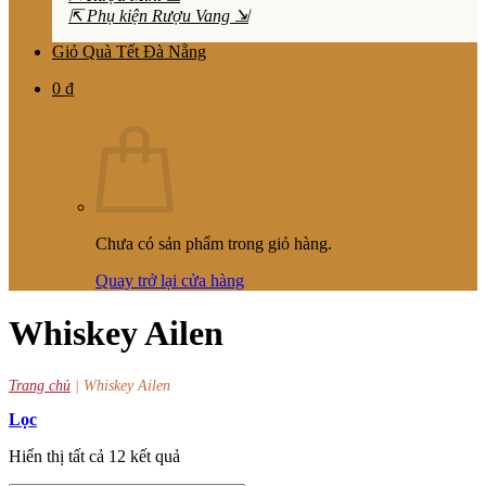
⇱ Phụ kiện Rượu Vang ⇲
Giỏ Quà Tết Đà Nẵng
0
₫
Chưa có sản phẩm trong giỏ hàng.
Quay trở lại cửa hàng
Whiskey Ailen
Trang chủ
|
Whiskey Ailen
Lọc
Hiển thị tất cả 12 kết quả