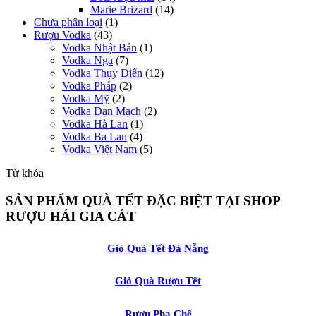
Marie Brizard
(14)
Chưa phân loại
(1)
Rượu Vodka
(43)
Vodka Nhật Bản
(1)
Vodka Nga
(7)
Vodka Thụy Điển
(12)
Vodka Pháp
(2)
Vodka Mỹ
(2)
Vodka Đan Mạch
(2)
Vodka Hà Lan
(1)
Vodka Ba Lan
(4)
Vodka Việt Nam
(5)
Từ khóa
SẢN PHẨM QUÀ TẾT ĐẶC BIỆT TẠI SHOP
RƯỢU HẢI GIA CÁT
Giỏ Quà Tết Đà Nẵng
Giỏ Quà Rượu Tết
Rượu Pha Chế