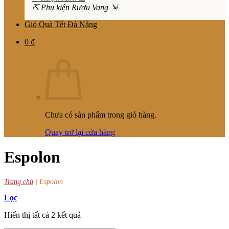
⇱ Phụ kiện Rượu Vang ⇲
Giỏ Quà Tết Đà Nẵng
0
₫
Chưa có sản phẩm trong giỏ hàng.
Quay trở lại cửa hàng
Espolon
Trang chủ
|
Espolon
Lọc
Hiển thị tất cả 2 kết quả