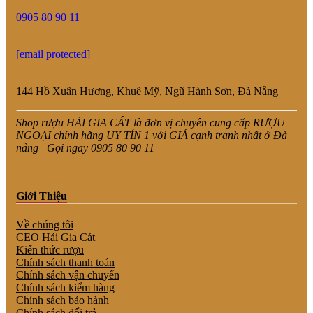
0905 80 90 11
[email protected]
144 Hồ Xuân Hương, Khuê Mỹ, Ngũ Hành Sơn, Đà Nẵng
Shop rượu HẢI GIA CÁT là đơn vị chuyên cung cấp RƯỢU
NGOẠI chính hãng UY TÍN 1 với GIÁ cạnh tranh nhất ở Đà
nẵng | Gọi ngay 0905 80 90 11
Giới Thiệu
Về chúng tôi
CEO Hải Gia Cát
Kiến thức rượu
Chính sách thanh toán
Chính sách vận chuyển
Chính sách kiểm hàng
Chính sách bảo hành
Chính sách đổi trả