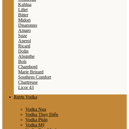
Kahlua
Lillet
Bitter
Midori
Disaronno
Amaro
Suze
Aperol
Ricard
Dolin
Absinthe
Bols
Chambord
Marie Brizard
Southern Comfort
Chartreuse
Licor 43
Rượu Vodka
Vodka Nga
Vodka Thụy Điển
Vodka Pháp
Vodka Mỹ