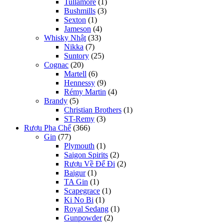
Tullamore
(1)
Bushmills
(3)
Sexton
(1)
Jameson
(4)
Whisky Nhật
(33)
Nikka
(7)
Suntory
(25)
Cognac
(20)
Martell
(6)
Hennessy
(9)
Rémy Martin
(4)
Brandy
(5)
Christian Brothers
(1)
ST-Remy
(3)
Rượu Pha Chế
(366)
Gin
(77)
Plymouth
(1)
Saigon Spirits
(2)
Rượu Về Để Đi
(2)
Baigur
(1)
TA Gin
(1)
Scapegrace
(1)
Ki No Bi
(1)
Royal Sedang
(1)
Gunpowder
(2)