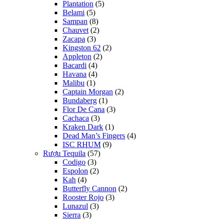
Plantation
(5)
Belami
(5)
Sampan
(8)
Chauvet
(2)
Zacapa
(3)
Kingston 62
(2)
Appleton
(2)
Bacardi
(4)
Havana
(4)
Malibu
(1)
Captain Morgan
(2)
Bundaberg
(1)
Flor De Cana
(3)
Cachaca
(3)
Kraken Dark
(1)
Dead Man’s Fingers
(4)
ISC RHUM
(9)
Rượu Tequila
(57)
Codigo
(3)
Espolon
(2)
Kah
(4)
Butterfly Cannon
(2)
Rooster Rojo
(3)
Lunazul
(3)
Sierra
(3)