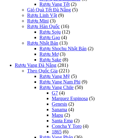
Rượu Vang Tết
(2)
Giỏ Quà Tết Đà Nẵng
(5)
Rượu Linh Vật
(9)
Rượu Mini
(3)
Rượu Hàn Quốc
(16)
Rượu Soju
(12)
Rượu Gạo
(4)
Rượu Nhật Bản
(13)
Rượu Shochu Nhật Bản
(2)
Rượu Mơ
(3)
Rượu Sake
(8)
Rượu Vang Đà Nẵng
(281)
Theo Quốc Gia
(221)
Rượu Vang Mỹ
(5)
Rượu Vang Nam Phi
(9)
Rượu Vang Chile
(50)
G7
(4)
Marquez Espinosa
(5)
Genesis
(2)
Sanama
(4)
Mapu
(2)
Santa Ema
(2)
Concha Y Toro
(4)
1865
(6)
Rượu Vang Pháp
(36)