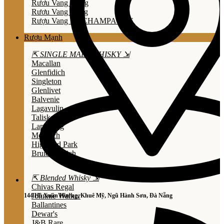
Rươu Vang Trắng
Rươu Vang Hồng
Rượu Vang Nổ/CHAMPAGNE
Rượu Mạnh
⇱ SINGLE MALT WHISKY ⇲
Macallan
Glenfidich
Singleton
Glenlivet
Balvenie
Lagavulin
Talisker
Laphroaig
Mortlach
Highland Park
Bruichladdich
⇱ Blended Whisky ⇲
Chivas Regal
Johnnie Walker
144 Hồ Xuân Hương, Khuê Mỹ, Ngũ Hành Sơn, Đà Nẵng
Ballantines
Dewar's
J&B Rare