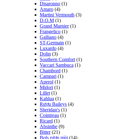
Disaronno
(1)
Amaro
(4)
Martini Vermouth
(3)
D.O.M
(1)
Grand Marnier
(1)
Frangelico
(1)
Galliano
(4)
ST-Germain
(1)
Luxardo
(4)
Dolin
(3)
Southern Comfort
(1)
Vaccari Sambuca
(1)
Chambord
(1)
Campari
(1)
Aperol
(1)
Midori
(1)
Lillet
(1)
Kahlua
(1)
Rượu Baileys
(4)
Sheridan's
(1)
Cointreau
(1)
Ricard
(1)
Absinthe
(9)
Bitter
(21)
Bols rượu mùi
(14)