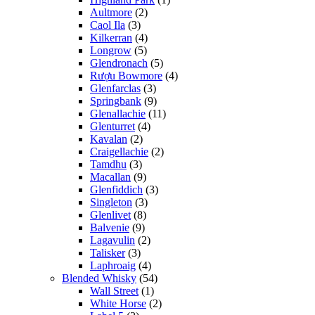
Aultmore
(2)
Caol Ila
(3)
Kilkerran
(4)
Longrow
(5)
Glendronach
(5)
Rượu Bowmore
(4)
Glenfarclas
(3)
Springbank
(9)
Glenallachie
(11)
Glenturret
(4)
Kavalan
(2)
Craigellachie
(2)
Tamdhu
(3)
Macallan
(9)
Glenfiddich
(3)
Singleton
(3)
Glenlivet
(8)
Balvenie
(9)
Lagavulin
(2)
Talisker
(3)
Laphroaig
(4)
Blended Whisky
(54)
Wall Street
(1)
White Horse
(2)