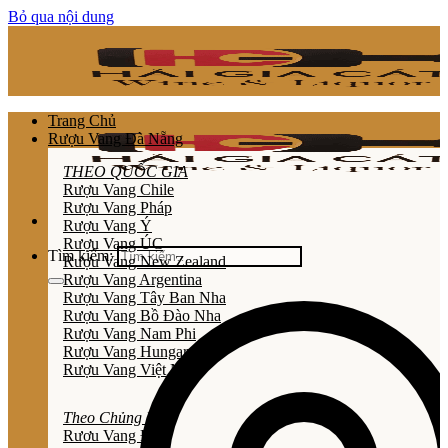
Bỏ qua nội dung
Trang Chủ
Rượu Vang Đà Nẵng
THEO QUỐC GIA
Rượu Vang Chile
Rượu Vang Pháp
Rượu Vang Ý
Rượu Vang ÚC
Tìm kiếm:
Rượu Vang New Zealand
Rượu Vang Argentina
Rượu Vang Tây Ban Nha
Rượu Vang Bồ Đào Nha
Rượu Vang Nam Phi
Rượu Vang Hungary
Rượu Vang Việt Nam
Theo Chủng Loại
Rươu Vang Đỏ