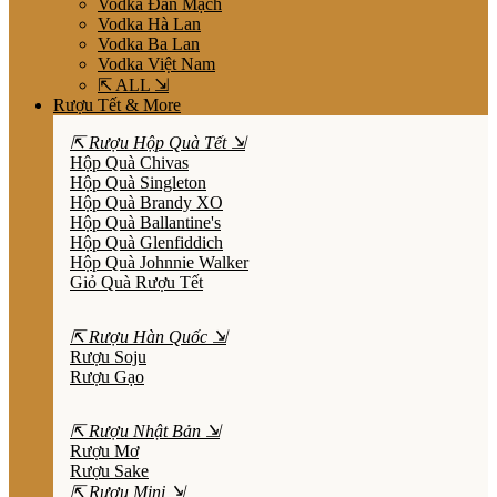
Vodka Đan Mạch
Vodka Hà Lan
Vodka Ba Lan
Vodka Việt Nam
⇱ ALL ⇲
Rượu Tết & More
⇱ Rượu Hộp Quà Tết ⇲
Hộp Quà Chivas
Hộp Quà Singleton
Hộp Quà Brandy XO
Hộp Quà Ballantine's
Hộp Quà Glenfiddich
Hộp Quà Johnnie Walker
Giỏ Quà Rượu Tết
⇱ Rượu Hàn Quốc ⇲
Rượu Soju
Rượu Gạo
⇱ Rượu Nhật Bản ⇲
Rượu Mơ
Rượu Sake
⇱ Rượu Mini ⇲