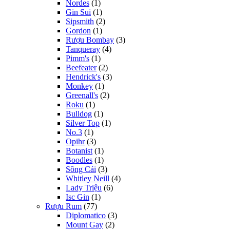
Nordes
(1)
Gin Sui
(1)
Sipsmith
(2)
Gordon
(1)
Rượu Bombay
(3)
Tanqueray
(4)
Pimm's
(1)
Beefeater
(2)
Hendrick's
(3)
Monkey
(1)
Greenall's
(2)
Roku
(1)
Bulldog
(1)
Silver Top
(1)
No.3
(1)
Opihr
(3)
Botanist
(1)
Boodles
(1)
Sông Cái
(3)
Whitley Neill
(4)
Lady Triệu
(6)
Isc Gin
(1)
Rượu Rum
(77)
Diplomatico
(3)
Mount Gay
(2)