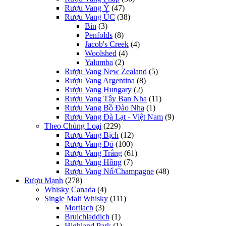
Rượu Vang Ý
(47)
Rượu Vang ÚC
(38)
Bin
(3)
Penfolds
(8)
Jacob's Creek
(4)
Woolshed
(4)
Yalumba
(2)
Rượu Vang New Zealand
(5)
Rượu Vang Argentina
(8)
Rượu Vang Hungary
(2)
Rượu Vang Tây Ban Nha
(11)
Rượu Vang Bồ Đào Nha
(1)
Rượu Vang Đà Lạt - Việt Nam
(9)
Theo Chủng Loại
(229)
Rượu Vang Bịch
(12)
Rượu Vang Đỏ
(100)
Rượu Vang Trắng
(61)
Rượu Vang Hồng
(7)
Rượu Vang Nổ/Champagne
(48)
Rượu Mạnh
(278)
Whisky Canada
(4)
Single Malt Whisky
(111)
Mortlach
(3)
Bruichladdich
(1)
Highland Park
(1)