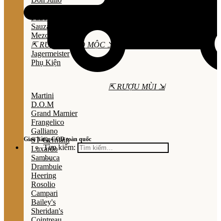
Olmeca
Patron
Sauza
Mezcal
⇱ RƯỢU THẢO MỘC ⇲
Jagermeister
Phụ Kiện
⇱ RƯỢU MÙI ⇲
Martini
D.O.M
Grand Marnier
Frangelico
Galliano
Giao hàng COD toàn quốc
ST Germain
Tìm kiếm:
Luxardo
Sambuca
Drambuie
Heering
Rosolio
Campari
Bailey's
Sheridan's
Cointreau