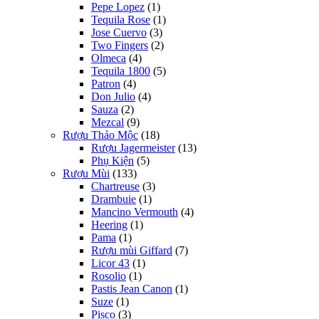
Pepe Lopez
(1)
Tequila Rose
(1)
Jose Cuervo
(3)
Two Fingers
(2)
Olmeca
(4)
Tequila 1800
(5)
Patron
(4)
Don Julio
(4)
Sauza
(2)
Mezcal
(9)
Rượu Thảo Mộc
(18)
Rượu Jagermeister
(13)
Phụ Kiện
(5)
Rượu Mùi
(133)
Chartreuse
(3)
Drambuie
(1)
Mancino Vermouth
(4)
Heering
(1)
Pama
(1)
Rượu mùi Giffard
(7)
Licor 43
(1)
Rosolio
(1)
Pastis Jean Canon
(1)
Suze
(1)
Pisco
(3)