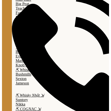
Big Peat
Teacher's
Famous Grouse
Monkey Shouder
Wall Street
⇱ Whiskey Mỹ ⇲
Jack Daniel’s
Jim Beam
Wild Turkey
Bulleit Bourbon
Evan Williams
Marker's Mark
Knob Creek
⇱ Whiskey Ailen ⇲
Bushmills
Sexton
Jameson
⇱ Whisky Nhật ⇲
Suntory
Nikka
⇱ COGNAC ⇲