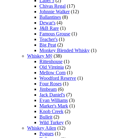
Label 5
(2)
Chivas Regal
(17)
Johnnie Walker
(12)
Ballantines
(8)
Dewar's
(4)
J&B Rare
(1)
Famous Grouse
(1)
Teacher's
(1)
Big Peat
(2)
Monkey Blended Whisky
(1)
Whiskey Mỹ
(38)
Rittenhouse
(1)
Old Virginia
(2)
Mellow Corn
(1)
Woodford Reserve
(1)
Four Roses
(1)
Jimbeam
(6)
Jack Daniel's
(7)
Evan Williams
(3)
Marker's Mark
(1)
Knob Creek
(2)
Bulleit
(2)
Wild Turkey
(5)
Whiskey Ailen
(12)
Pogues
(1)