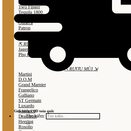
Jose Cuervo
Two Finger
Tequila 1800
Don Julio
Olmeca
Patron
Sauza
Mezcal
⇱ RƯỢU THẢO MỘC ⇲
Jagermeister
Phụ Kiện
⇱ RƯỢU MÙI ⇲
Martini
D.O.M
Grand Marnier
Frangelico
Galliano
ST Germain
Luxardo
Sambuca
Giao hàng COD toàn quốc
Tìm kiếm:
Drambuie
Heering
Rosolio