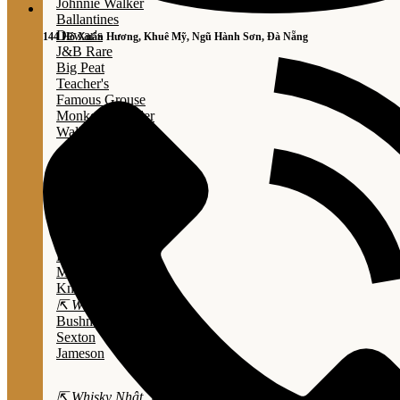
Johnnie Walker
Ballantines
Dewar's
144 Hồ Xuân Hương, Khuê Mỹ, Ngũ Hành Sơn, Đà Nẵng
J&B Rare
Big Peat
Teacher's
Famous Grouse
Monkey Shouder
Wall Street
⇱ Whiskey Mỹ ⇲
Jack Daniel’s
Jim Beam
Wild Turkey
Bulleit Bourbon
Evan Williams
Marker's Mark
Knob Creek
⇱ Whiskey Ailen ⇲
Bushmills
Sexton
Jameson
⇱ Whisky Nhật ⇲