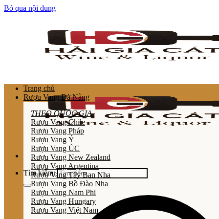
Bỏ qua nội dung
Trang chủ
Rượu Vang Đà Nẵng
THEO QUỐC GIA
Rượu Vang Chile
Rượu Vang Pháp
Rượu Vang Ý
Rượu Vang ÚC
Rượu Vang New Zealand
Rượu Vang Argentina
Tìm kiếm:
Rượu Vang Tây Ban Nha
Rượu Vang Bồ Đào Nha
Rượu Vang Nam Phi
Rượu Vang Hungary
Rượu Vang Việt Nam