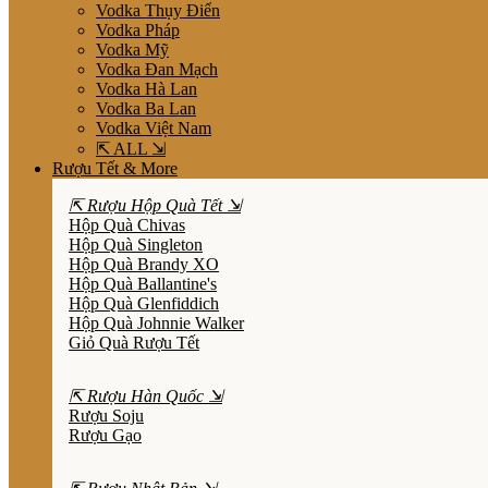
Vodka Thụy Điển
Vodka Pháp
Vodka Mỹ
Vodka Đan Mạch
Vodka Hà Lan
Vodka Ba Lan
Vodka Việt Nam
⇱ ALL ⇲
Rượu Tết & More
⇱ Rượu Hộp Quà Tết ⇲
Hộp Quà Chivas
Hộp Quà Singleton
Hộp Quà Brandy XO
Hộp Quà Ballantine's
Hộp Quà Glenfiddich
Hộp Quà Johnnie Walker
Giỏ Quà Rượu Tết
⇱ Rượu Hàn Quốc ⇲
Rượu Soju
Rượu Gạo