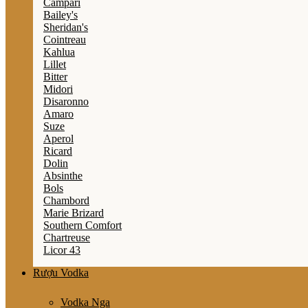
Campari
Bailey's
Sheridan's
Cointreau
Kahlua
Lillet
Bitter
Midori
Disaronno
Amaro
Suze
Aperol
Ricard
Dolin
Absinthe
Bols
Chambord
Marie Brizard
Southern Comfort
Chartreuse
Licor 43
Rượu Vodka
Vodka Nga