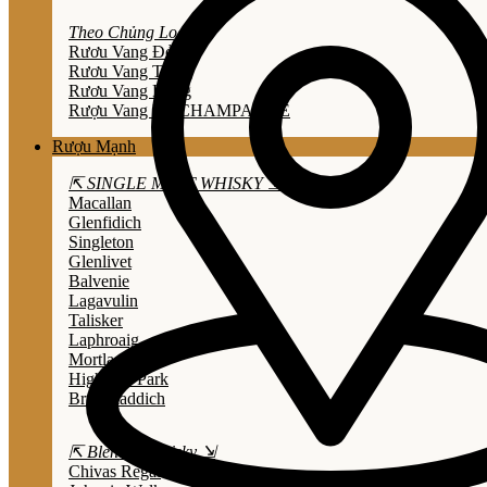
Theo Chủng Loại
Rươu Vang Đỏ
Rươu Vang Trắng
Rươu Vang Hồng
Rượu Vang Nổ/CHAMPAGNE
Rượu Mạnh
⇱ SINGLE MALT WHISKY ⇲
Macallan
Glenfidich
Singleton
Glenlivet
Balvenie
Lagavulin
Talisker
Laphroaig
Mortlach
Highland Park
Bruichladdich
⇱ Blended Whisky ⇲
Chivas Regal