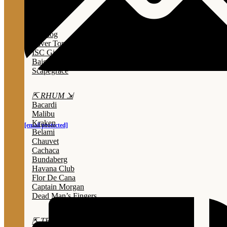
Lady Triệu
Sông Cái
Opihr
Bulldog
Silver Top
ISC Gin
Baigur
Scapegrace
⇱ RHUM ⇲
Bacardi
Malibu
Kraken
[email protected]
Belami
Chauvet
Cachaca
Bundaberg
Havana Club
Flor De Cana
Captain Morgan
Dead Man’s Fingers
⇱ TEQUILA ⇲