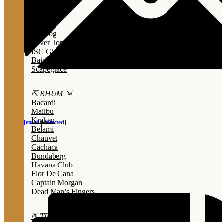
Lady Triệu
Sông Cái
Opihr
Bulldog
Silver Top
ISC Gin
Baigur
Scapegrace
⇱ RHUM ⇲
Bacardi
Malibu
Kraken
[email protected]
Belami
Chauvet
Cachaca
Bundaberg
Havana Club
Flor De Cana
Captain Morgan
Dead Man’s Fingers
⇱ TEQUILA ⇲