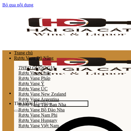
Bỏ qua nội dung
Trang chủ
Rượu Vang Đà Nẵng
THEO QUỐC GIA
Rượu Vang Chile
Rượu Vang Pháp
Rượu Vang Ý
Rượu Vang ÚC
Rượu Vang New Zealand
Rượu Vang Argentina
Tìm kiếm:
Rượu Vang Tây Ban Nha
Rượu Vang Bồ Đào Nha
Rượu Vang Nam Phi
Rượu Vang Hungary
Rượu Vang Việt Nam