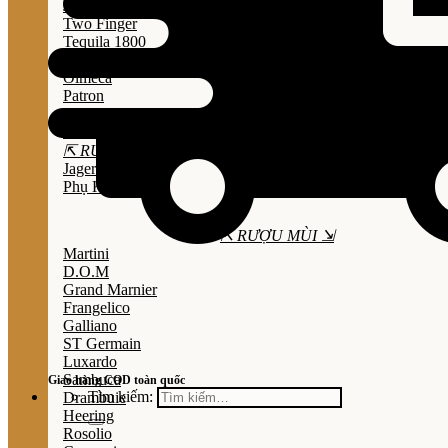
Jose Cuervo
Two Finger
Tequila 1800
Don Julio
Olmeca
Patron
Sauza
Mezcal
⇱ RƯỢU THẢO MỘC ⇲
Jagermeister
Phụ Kiện
⇱ RƯỢU MÙI ⇲
Martini
D.O.M
Grand Marnier
Frangelico
Galliano
ST Germain
Luxardo
Sambuca
Giao hàng COD toàn quốc
Tìm kiếm:
Drambuie
Heering
Rosolio