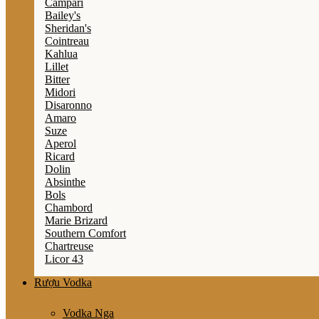
Campari
Bailey's
Sheridan's
Cointreau
Kahlua
Lillet
Bitter
Midori
Disaronno
Amaro
Suze
Aperol
Ricard
Dolin
Absinthe
Bols
Chambord
Marie Brizard
Southern Comfort
Chartreuse
Licor 43
Rượu Vodka
Vodka Nga