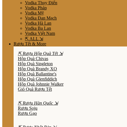
Vodka Thụy Điển
Vodka Pháp
Vodka Mỹ
Vodka Đan Mạch
Vodka Hà Lan
Vodka Ba Lan
Vodka Việt Nam
⇱ ALL ⇲
Rượu Tết & More
⇱ Rượu Hộp Quà Tết ⇲
Hộp Quà Chivas
Hộp Quà Singleton
Hộp Quà Brandy XO
Hộp Quà Ballantine's
Hộp Quà Glenfiddich
Hộp Quà Johnnie Walker
Giỏ Quà Rượu Tết
⇱ Rượu Hàn Quốc ⇲
Rượu Soju
Rượu Gạo