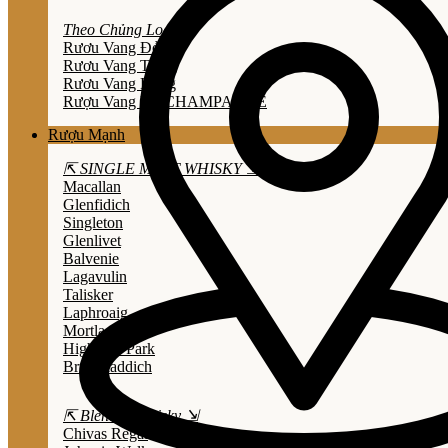
Theo Chủng Loại
Rươu Vang Đỏ
Rươu Vang Trắng
Rươu Vang Hồng
Rượu Vang Nổ/CHAMPAGNE
Rượu Mạnh
⇱ SINGLE MALT WHISKY ⇲
Macallan
Glenfidich
Singleton
Glenlivet
Balvenie
Lagavulin
Talisker
Laphroaig
Mortlach
Highland Park
Bruichladdich
⇱ Blended Whisky ⇲
Chivas Regal