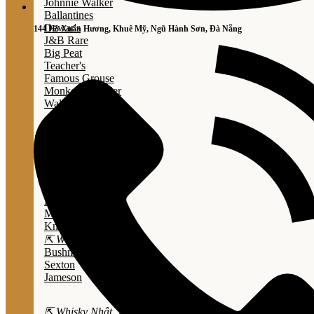
Johnnie Walker
Ballantines
Dewar's
144 Hồ Xuân Hương, Khuê Mỹ, Ngũ Hành Sơn, Đà Nẵng
J&B Rare
Big Peat
Teacher's
Famous Grouse
Monkey Shouder
Wall Street
⇱ Whiskey Mỹ ⇲
Jack Daniel’s
Jim Beam
Wild Turkey
Bulleit Bourbon
Evan Williams
Marker's Mark
Knob Creek
⇱ Whiskey Ailen ⇲
Bushmills
Sexton
Jameson
⇱ Whisky Nhật ⇲