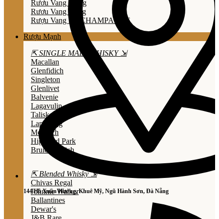
Rươu Vang Trắng
Rươu Vang Hồng
Rượu Vang Nổ/CHAMPAGNE
Rượu Mạnh
⇱ SINGLE MALT WHISKY ⇲
Macallan
Glenfidich
Singleton
Glenlivet
Balvenie
Lagavulin
Talisker
Laphroaig
Mortlach
Highland Park
Bruichladdich
⇱ Blended Whisky ⇲
Chivas Regal
Johnnie Walker
144 Hồ Xuân Hương, Khuê Mỹ, Ngũ Hành Sơn, Đà Nẵng
Ballantines
Dewar's
J&B Rare