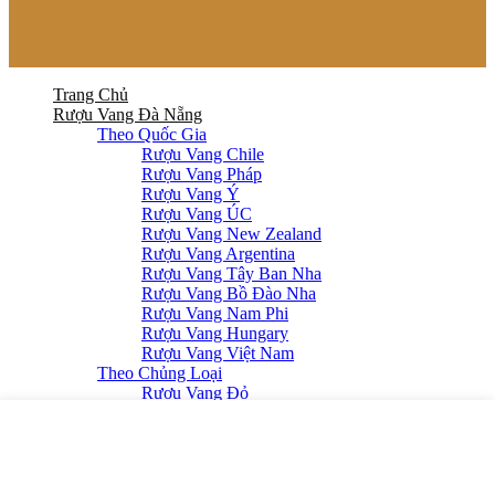
Trang Chủ
Rượu Vang Đà Nẵng
Theo Quốc Gia
Rượu Vang Chile
Rượu Vang Pháp
Rượu Vang Ý
Rượu Vang ÚC
Rượu Vang New Zealand
Rượu Vang Argentina
Rượu Vang Tây Ban Nha
Rượu Vang Bồ Đào Nha
Rượu Vang Nam Phi
Rượu Vang Hungary
Rượu Vang Việt Nam
Theo Chủng Loại
Rượu Vang Đỏ
Rượu Vang Trắng
Rượu Vang Hồng
Rượu Vang Nổ/Champagne
Rượu Mạnh
Single Malt Whisky