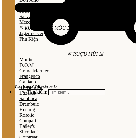
Olmeca
Patron
Sauza
Mezcal
⇱ RƯỢU THẢO MỘC ⇲
Jagermeister
Phụ Kiện
⇱ RƯỢU MÙI ⇲
Martini
D.O.M
Grand Marnier
Frangelico
Galliano
Giao hàng COD toàn quốc
ST Germain
Tìm kiếm:
Luxardo
Sambuca
Drambuie
Heering
Rosolio
Campari
Bailey's
Sheridan's
Cointreau