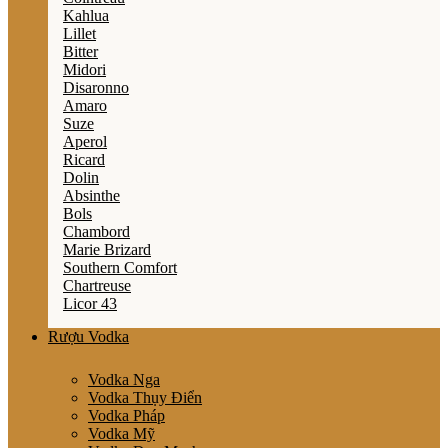
Kahlua
Lillet
Bitter
Midori
Disaronno
Amaro
Suze
Aperol
Ricard
Dolin
Absinthe
Bols
Chambord
Marie Brizard
Southern Comfort
Chartreuse
Licor 43
Rượu Vodka
Vodka Nga
Vodka Thụy Điển
Vodka Pháp
Vodka Mỹ