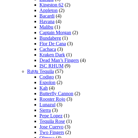
Kingston 62
(2)
Appleton
(2)
Bacardi
(4)
Havana
(4)
Malibu
(1)
Captain Morgan
(2)
Bundaberg
(1)
Flor De Cana
(3)
Cachaca
(3)
Kraken Dark
(1)
Dead Man’s Fingers
(4)
ISC RHUM
(9)
Rượu Tequila
(57)
Codigo
(3)
Espolon
(2)
Kah
(4)
Butterfly Cannon
(2)
Rooster Rojo
(3)
Lunazul
(3)
Sierra
(3)
Pepe Lopez
(1)
Tequila Rose
(1)
Jose Cuervo
(3)
Two Fingers
(2)
Olmeca
(4)