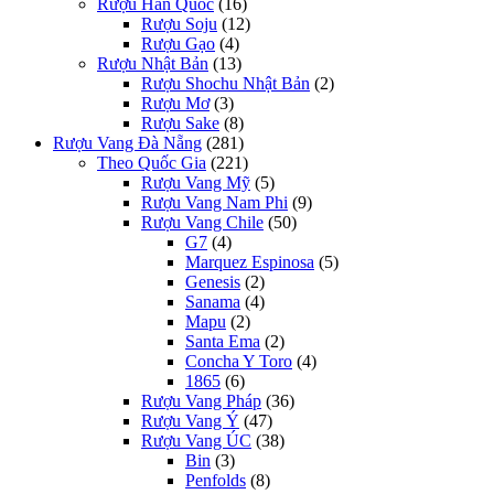
Rượu Hàn Quốc
(16)
Rượu Soju
(12)
Rượu Gạo
(4)
Rượu Nhật Bản
(13)
Rượu Shochu Nhật Bản
(2)
Rượu Mơ
(3)
Rượu Sake
(8)
Rượu Vang Đà Nẵng
(281)
Theo Quốc Gia
(221)
Rượu Vang Mỹ
(5)
Rượu Vang Nam Phi
(9)
Rượu Vang Chile
(50)
G7
(4)
Marquez Espinosa
(5)
Genesis
(2)
Sanama
(4)
Mapu
(2)
Santa Ema
(2)
Concha Y Toro
(4)
1865
(6)
Rượu Vang Pháp
(36)
Rượu Vang Ý
(47)
Rượu Vang ÚC
(38)
Bin
(3)
Penfolds
(8)