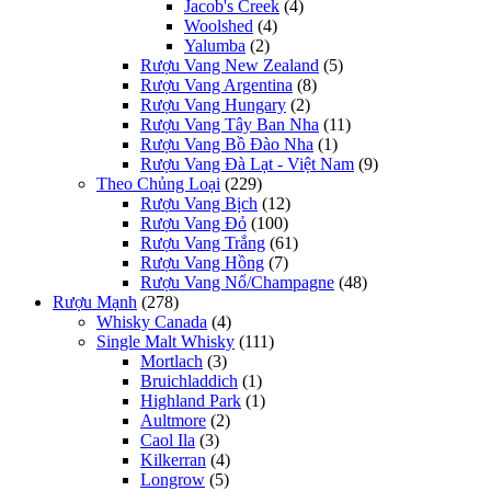
Jacob's Creek
(4)
Woolshed
(4)
Yalumba
(2)
Rượu Vang New Zealand
(5)
Rượu Vang Argentina
(8)
Rượu Vang Hungary
(2)
Rượu Vang Tây Ban Nha
(11)
Rượu Vang Bồ Đào Nha
(1)
Rượu Vang Đà Lạt - Việt Nam
(9)
Theo Chủng Loại
(229)
Rượu Vang Bịch
(12)
Rượu Vang Đỏ
(100)
Rượu Vang Trắng
(61)
Rượu Vang Hồng
(7)
Rượu Vang Nổ/Champagne
(48)
Rượu Mạnh
(278)
Whisky Canada
(4)
Single Malt Whisky
(111)
Mortlach
(3)
Bruichladdich
(1)
Highland Park
(1)
Aultmore
(2)
Caol Ila
(3)
Kilkerran
(4)
Longrow
(5)