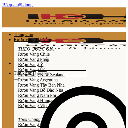
Bỏ qua nội dung
Trang Chủ
Rượu Vang Đà Nẵng
THEO QUỐC GIA
Rượu Vang Chile
Rượu Vang Pháp
Rượu Vang Ý
Rượu Vang ÚC
Tìm kiếm:
Rượu Vang New Zealand
Rượu Vang Argentina
Rượu Vang Tây Ban Nha
Rượu Vang Bồ Đào Nha
Rượu Vang Nam Phi
Rượu Vang Hungary
Rượu Vang Việt Nam
Theo Chủng Loại
Rươu Vang Đỏ