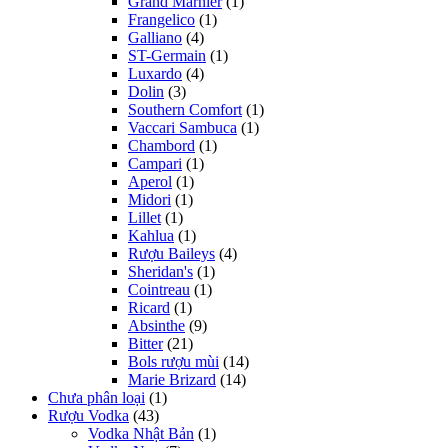
Grand Marnier
(1)
Frangelico
(1)
Galliano
(4)
ST-Germain
(1)
Luxardo
(4)
Dolin
(3)
Southern Comfort
(1)
Vaccari Sambuca
(1)
Chambord
(1)
Campari
(1)
Aperol
(1)
Midori
(1)
Lillet
(1)
Kahlua
(1)
Rượu Baileys
(4)
Sheridan's
(1)
Cointreau
(1)
Ricard
(1)
Absinthe
(9)
Bitter
(21)
Bols rượu mùi
(14)
Marie Brizard
(14)
Chưa phân loại
(1)
Rượu Vodka
(43)
Vodka Nhật Bản
(1)