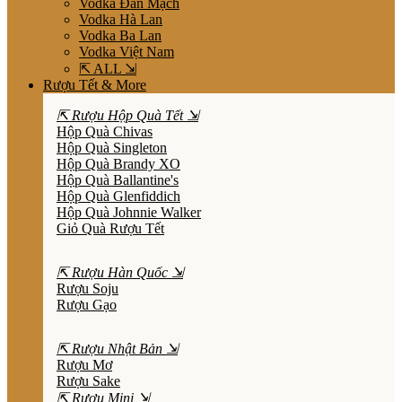
Vodka Đan Mạch
Vodka Hà Lan
Vodka Ba Lan
Vodka Việt Nam
⇱ ALL ⇲
Rượu Tết & More
⇱ Rượu Hộp Quà Tết ⇲
Hộp Quà Chivas
Hộp Quà Singleton
Hộp Quà Brandy XO
Hộp Quà Ballantine's
Hộp Quà Glenfiddich
Hộp Quà Johnnie Walker
Giỏ Quà Rượu Tết
⇱ Rượu Hàn Quốc ⇲
Rượu Soju
Rượu Gạo
⇱ Rượu Nhật Bản ⇲
Rượu Mơ
Rượu Sake
⇱ Rượu Mini ⇲