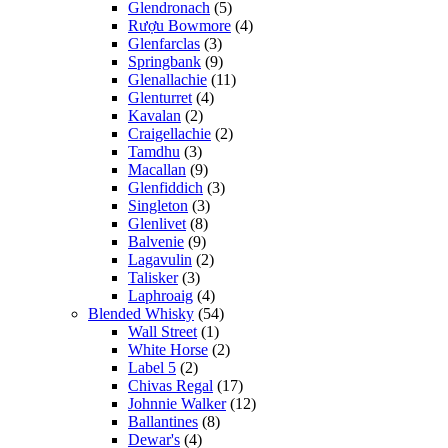
Glendronach
(5)
Rượu Bowmore
(4)
Glenfarclas
(3)
Springbank
(9)
Glenallachie
(11)
Glenturret
(4)
Kavalan
(2)
Craigellachie
(2)
Tamdhu
(3)
Macallan
(9)
Glenfiddich
(3)
Singleton
(3)
Glenlivet
(8)
Balvenie
(9)
Lagavulin
(2)
Talisker
(3)
Laphroaig
(4)
Blended Whisky
(54)
Wall Street
(1)
White Horse
(2)
Label 5
(2)
Chivas Regal
(17)
Johnnie Walker
(12)
Ballantines
(8)
Dewar's
(4)