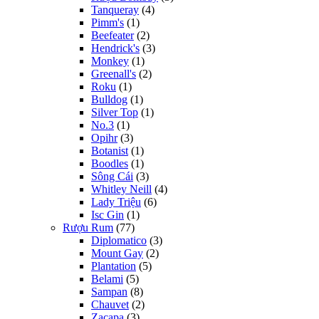
Tanqueray
(4)
Pimm's
(1)
Beefeater
(2)
Hendrick's
(3)
Monkey
(1)
Greenall's
(2)
Roku
(1)
Bulldog
(1)
Silver Top
(1)
No.3
(1)
Opihr
(3)
Botanist
(1)
Boodles
(1)
Sông Cái
(3)
Whitley Neill
(4)
Lady Triệu
(6)
Isc Gin
(1)
Rượu Rum
(77)
Diplomatico
(3)
Mount Gay
(2)
Plantation
(5)
Belami
(5)
Sampan
(8)
Chauvet
(2)
Zacapa
(3)