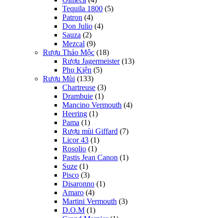
Tequila 1800
(5)
Patron
(4)
Don Julio
(4)
Sauza
(2)
Mezcal
(9)
Rượu Thảo Mộc
(18)
Rượu Jagermeister
(13)
Phụ Kiện
(5)
Rượu Mùi
(133)
Chartreuse
(3)
Drambuie
(1)
Mancino Vermouth
(4)
Heering
(1)
Pama
(1)
Rượu mùi Giffard
(7)
Licor 43
(1)
Rosolio
(1)
Pastis Jean Canon
(1)
Suze
(1)
Pisco
(3)
Disaronno
(1)
Amaro
(4)
Martini Vermouth
(3)
D.O.M
(1)