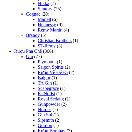
Nikka
(7)
Suntory
(25)
Cognac
(20)
Martell
(6)
Hennessy
(9)
Rémy Martin
(4)
Brandy
(5)
Christian Brothers
(1)
ST-Remy
(3)
Rượu Pha Chế
(366)
Gin
(77)
Plymouth
(1)
Saigon Spirits
(2)
Rượu Về Để Đi
(2)
Baigur
(1)
TA Gin
(1)
Scapegrace
(1)
Ki No Bi
(1)
Royal Sedang
(1)
Gunpowder
(2)
Nordes
(1)
Gin Sui
(1)
Sipsmith
(2)
Gordon
(1)
Rượu Bombay
(3)