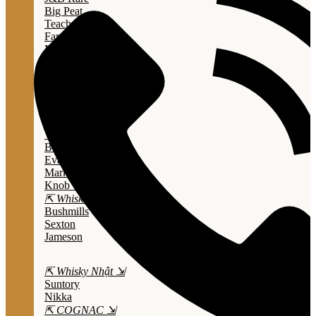
Big Peat
Teacher's
Famous Grouse
Monkey Shouder
Wall Street
⇱ Whiskey Mỹ ⇲
Jack Daniel’s
Jim Beam
Wild Turkey
Bulleit Bourbon
Evan Williams
Marker's Mark
Knob Creek
⇱ Whiskey Ailen ⇲
Bushmills
Sexton
Jameson
⇱ Whisky Nhật ⇲
Suntory
Nikka
⇱ COGNAC ⇲