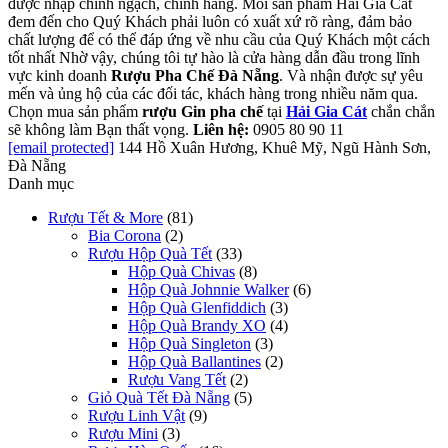
được nhập chính ngạch, chính hãng. Mỗi sản phẩm Hải Gia Cát
đem đến cho Quý Khách phải luôn có xuất xứ rõ ràng, đảm bảo
chất lượng để có thể đáp ứng về nhu cầu của Quý Khách một cách
tốt nhất Nhờ vậy, chúng tôi tự hào là cửa hàng dẫn đầu trong lĩnh
vực kinh doanh
Rượu Pha Chế Đà Nẵng
. Và nhận được sự yêu
mến và ủng hộ của các đối tác, khách hàng trong nhiều năm qua.
Chọn mua sản phẩm
rượu Gin pha chế
tại
Hải Gia Cát
chắn chắn
sẽ không làm Bạn thất vọng.
Liên hệ:
0905 80 90 11
[email protected]
144 Hồ Xuân Hương, Khuê Mỹ, Ngũ Hành Sơn,
Đà Nẵng
Danh mục
Rượu Tết & More
(81)
Bia Corona
(2)
Rượu Hộp Quà Tết
(33)
Hộp Quà Chivas
(8)
Hộp Quà Johnnie Walker
(6)
Hộp Quà Glenfiddich
(3)
Hộp Quà Brandy XO
(4)
Hộp Quà Singleton
(3)
Hộp Quà Ballantines
(2)
Rượu Vang Tết
(2)
Giỏ Quà Tết Đà Nẵng
(5)
Rượu Linh Vật
(9)
Rượu Mini
(3)