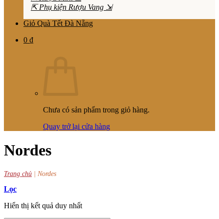
⇱ Phụ kiện Rượu Vang ⇲
Giỏ Quà Tết Đà Nẵng
0
₫
Chưa có sản phẩm trong giỏ hàng.
Quay trở lại cửa hàng
Nordes
Trang chủ
|
Nordes
Lọc
Hiển thị kết quả duy nhất