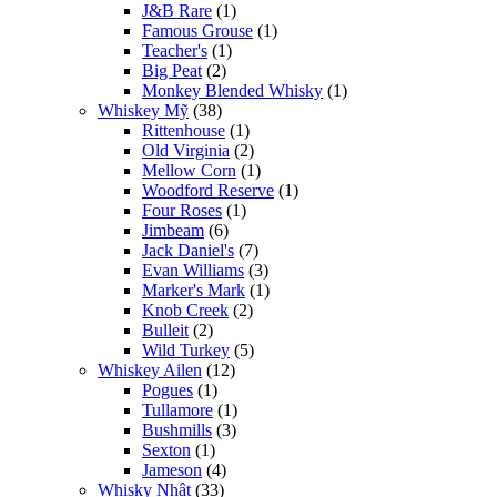
J&B Rare
(1)
Famous Grouse
(1)
Teacher's
(1)
Big Peat
(2)
Monkey Blended Whisky
(1)
Whiskey Mỹ
(38)
Rittenhouse
(1)
Old Virginia
(2)
Mellow Corn
(1)
Woodford Reserve
(1)
Four Roses
(1)
Jimbeam
(6)
Jack Daniel's
(7)
Evan Williams
(3)
Marker's Mark
(1)
Knob Creek
(2)
Bulleit
(2)
Wild Turkey
(5)
Whiskey Ailen
(12)
Pogues
(1)
Tullamore
(1)
Bushmills
(3)
Sexton
(1)
Jameson
(4)
Whisky Nhật
(33)