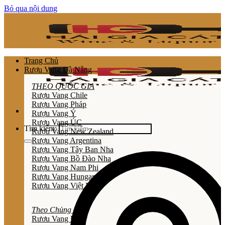
Bỏ qua nội dung
Trang Chủ
Rượu Vang Đà Nẵng
THEO QUỐC GIA
Rượu Vang Chile
Rượu Vang Pháp
Rượu Vang Ý
Rượu Vang ÚC
Tìm kiếm:
Rượu Vang New Zealand
Rượu Vang Argentina
Rượu Vang Tây Ban Nha
Rượu Vang Bồ Đào Nha
Rượu Vang Nam Phi
Rượu Vang Hungary
Rượu Vang Việt Nam
Theo Chủng Loại
Rươu Vang Đỏ