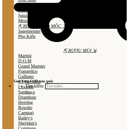
Olmeca
Patron
Sauza
Mezcal
⇱ RƯỢU THẢO MỘC ⇲
Jagermeister
Phụ Kiện
⇱ RƯỢU MÙI ⇲
Martini
D.O.M
Grand Marnier
Frangelico
Galliano
Giao hàng COD toàn quốc
ST Germain
Tìm kiếm:
Luxardo
Sambuca
Drambuie
Heering
Rosolio
Campari
Bailey's
Sheridan's
Cointreau