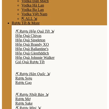
Vodka Đan Mạch
Vodka Hà Lan
Vodka Ba Lan
Vodka Việt Nam
⇱ ALL ⇲
Rượu Tết & More
⇱ Rượu Hộp Quà Tết ⇲
Hộp Quà Chivas
Hộp Quà Singleton
Hộp Quà Brandy XO
Hộp Quà Ballantine's
Hộp Quà Glenfiddich
Hộp Quà Johnnie Walker
Giỏ Quà Rượu Tết
⇱ Rượu Hàn Quốc ⇲
Rượu Soju
Rượu Gạo
⇱ Rượu Nhật Bản ⇲
Rượu Mơ
Rượu Sake
⇱ Rượu Mini ⇲