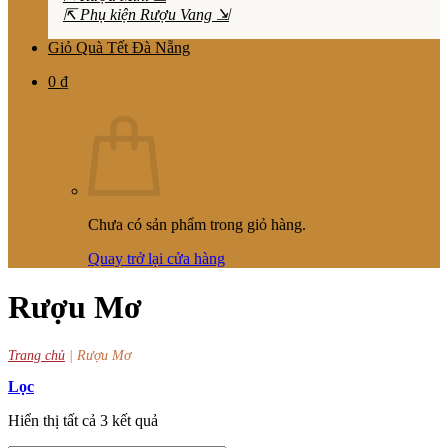
⇱ Phụ kiện Rượu Vang ⇲
Giỏ Quà Tết Đà Nẵng
0
₫
Chưa có sản phẩm trong giỏ hàng.
Quay trở lại cửa hàng
Rượu Mơ
Trang chủ
|
Rượu Mơ
Lọc
Hiển thị tất cả 3 kết quả