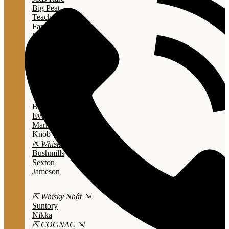
Big Peat
Teacher's
Famous Grouse
Monkey Shouder
Wall Street
⇱ Whiskey Mỹ ⇲
Jack Daniel’s
Jim Beam
Wild Turkey
Bulleit Bourbon
Evan Williams
Marker's Mark
Knob Creek
⇱ Whiskey Ailen ⇲
Bushmills
Sexton
Jameson
⇱ Whisky Nhật ⇲
Suntory
Nikka
⇱ COGNAC ⇲