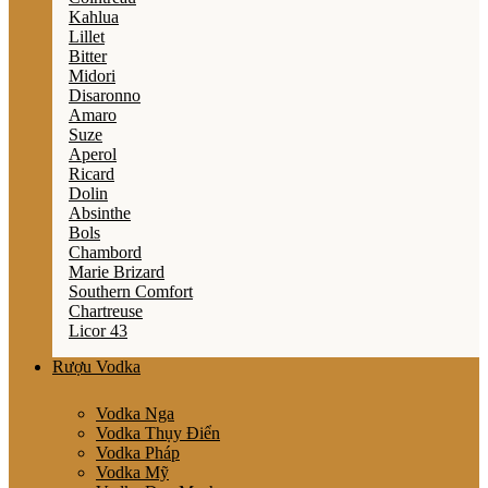
Kahlua
Lillet
Bitter
Midori
Disaronno
Amaro
Suze
Aperol
Ricard
Dolin
Absinthe
Bols
Chambord
Marie Brizard
Southern Comfort
Chartreuse
Licor 43
Rượu Vodka
Vodka Nga
Vodka Thụy Điển
Vodka Pháp
Vodka Mỹ