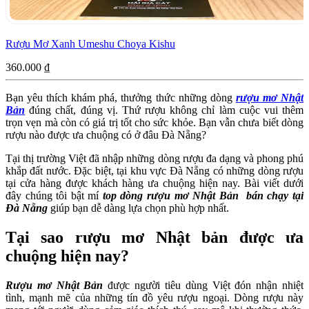
Rượu Mơ Xanh Umeshu Choya Kishu
360.000
₫
Bạn yêu thích khám phá, thưởng thức những dòng
rượu mơ Nhật
Bản
đúng chất, đúng vị. Thứ rượu không chỉ làm cuộc vui thêm
trọn vẹn mà còn có giá trị tốt cho sức khỏe. Bạn vẫn chưa biết dòng
rượu nào được ưa chuộng có ở đâu Đà Nẵng?
Tại thị trường Việt đã nhập những dòng rượu đa dạng và phong phú
khắp đất nước. Đặc biệt, tại khu vực Đà Nẵng có những dòng rượu
tại cửa hàng được khách hàng ưa chuộng hiện nay. Bài viết dưới
đây chúng tôi bật mí
top dòng rượu mơ Nhật Bản bán chạy tại
Đà Nẵng
giúp bạn dễ dàng lựa chọn phù hợp nhất.
Tại sao rượu mơ Nhật bản được ưa
chuộng hiện nay?
Rượu mơ Nhật Bản
được người tiêu dùng Việt đón nhận nhiệt
tình, mạnh mẽ của những tín đồ yêu rượu ngoại. Dòng rượu này