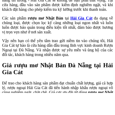
hàng tin tưởng - Hải Gia Cát sẽ không để bạn phải thất vọng. Tại
cửa hàng, đầu vào sản phẩm được kiểm định nghiêm ngặt, và khi
khách đặt hàng cho phép kiểm tra kỹ lưỡng trước khi thanh toán.
Các sản phẩm
rượu mơ Nhật Bản
tại
Hải Gia Cát
đa dạng về
chủng loại, được chọn lọc kỹ càng những loại ngon nhất và luôn
luôn được bảo quản trong điều kiện tốt nhất, đảm bảo được hương
vị trọn vẹn như ở nơi sản xuất.
Vậy nên bạn có thể yên tâm trao gửi niềm tin vào chúng tôi, Hải
Gia Cát tự hào là cửa hàng dẫn đầu trong lĩnh vực kinh doanh Rượu
Ngoại tại Đà Nẵng. Và nhận được sự yêu mến và ủng hộ của các
đối tác, khách hàng trong nhiều năm qua.
Giá rượu mơ Nhật Bản Đà Nẵng tại Hải
Gia Cát
Để trao cho khách hàng sản phẩm đạt chuẩn chất lượng, giá cả hợp
lý, rượu ngoại Hải Gia Cát đã tiến hành nhập khẩu rượu ngoại vô
cùng nghiêm ngặt, chặt chẽ. Giá cực ưu đãi từ dòng
rượu mơ Nhật
tại Đà Nẵng
của Hải Gia Cát. Ngoài ra, chúng tôi còn cung cấp
rượu mơ Nhật Bản giá sỉ
cho những khách nào cần. Liên hệ với
chúng tôi để biết chi tiết về giá ưu đãi hấp dẫn có 1 - 0 - 2 chỉ có tại
Hải Gia Cát.