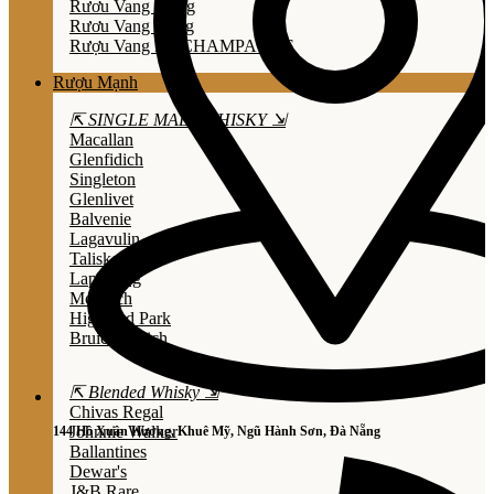
Rươu Vang Trắng
Rươu Vang Hồng
Rượu Vang Nổ/CHAMPAGNE
Rượu Mạnh
⇱ SINGLE MALT WHISKY ⇲
Macallan
Glenfidich
Singleton
Glenlivet
Balvenie
Lagavulin
Talisker
Laphroaig
Mortlach
Highland Park
Bruichladdich
⇱ Blended Whisky ⇲
Chivas Regal
Johnnie Walker
144 Hồ Xuân Hương, Khuê Mỹ, Ngũ Hành Sơn, Đà Nẵng
Ballantines
Dewar's
J&B Rare