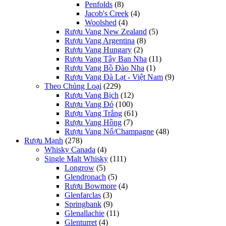
Penfolds
(8)
Jacob's Creek
(4)
Woolshed
(4)
Rượu Vang New Zealand
(5)
Rượu Vang Argentina
(8)
Rượu Vang Hungary
(2)
Rượu Vang Tây Ban Nha
(11)
Rượu Vang Bồ Đào Nha
(1)
Rượu Vang Đà Lạt - Việt Nam
(9)
Theo Chủng Loại
(229)
Rượu Vang Bịch
(12)
Rượu Vang Đỏ
(100)
Rượu Vang Trắng
(61)
Rượu Vang Hồng
(7)
Rượu Vang Nổ/Champagne
(48)
Rượu Mạnh
(278)
Whisky Canada
(4)
Single Malt Whisky
(111)
Longrow
(5)
Glendronach
(5)
Rượu Bowmore
(4)
Glenfarclas
(3)
Springbank
(9)
Glenallachie
(11)
Glenturret
(4)