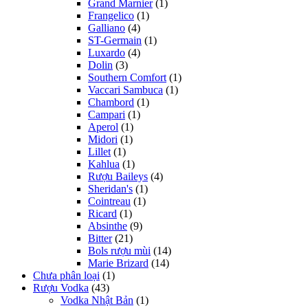
Grand Marnier
(1)
Frangelico
(1)
Galliano
(4)
ST-Germain
(1)
Luxardo
(4)
Dolin
(3)
Southern Comfort
(1)
Vaccari Sambuca
(1)
Chambord
(1)
Campari
(1)
Aperol
(1)
Midori
(1)
Lillet
(1)
Kahlua
(1)
Rượu Baileys
(4)
Sheridan's
(1)
Cointreau
(1)
Ricard
(1)
Absinthe
(9)
Bitter
(21)
Bols rượu mùi
(14)
Marie Brizard
(14)
Chưa phân loại
(1)
Rượu Vodka
(43)
Vodka Nhật Bản
(1)