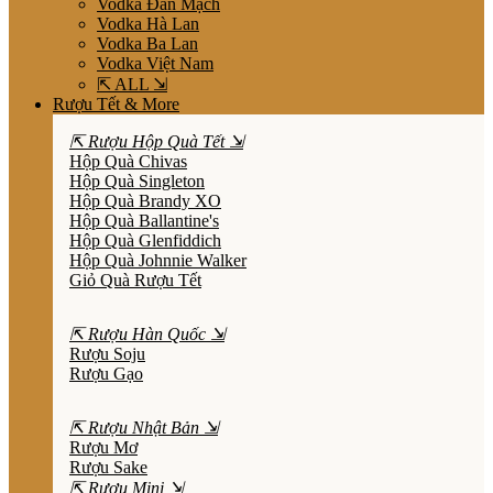
Vodka Đan Mạch
Vodka Hà Lan
Vodka Ba Lan
Vodka Việt Nam
⇱ ALL ⇲
Rượu Tết & More
⇱ Rượu Hộp Quà Tết ⇲
Hộp Quà Chivas
Hộp Quà Singleton
Hộp Quà Brandy XO
Hộp Quà Ballantine's
Hộp Quà Glenfiddich
Hộp Quà Johnnie Walker
Giỏ Quà Rượu Tết
⇱ Rượu Hàn Quốc ⇲
Rượu Soju
Rượu Gạo
⇱ Rượu Nhật Bản ⇲
Rượu Mơ
Rượu Sake
⇱ Rượu Mini ⇲