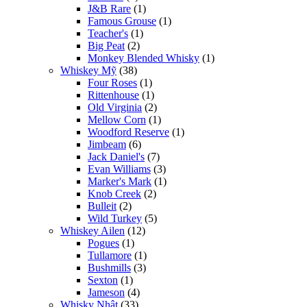
J&B Rare
(1)
Famous Grouse
(1)
Teacher's
(1)
Big Peat
(2)
Monkey Blended Whisky
(1)
Whiskey Mỹ
(38)
Four Roses
(1)
Rittenhouse
(1)
Old Virginia
(2)
Mellow Corn
(1)
Woodford Reserve
(1)
Jimbeam
(6)
Jack Daniel's
(7)
Evan Williams
(3)
Marker's Mark
(1)
Knob Creek
(2)
Bulleit
(2)
Wild Turkey
(5)
Whiskey Ailen
(12)
Pogues
(1)
Tullamore
(1)
Bushmills
(3)
Sexton
(1)
Jameson
(4)
Whisky Nhật
(33)