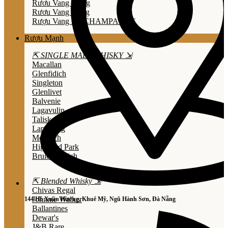
Rươu Vang Trắng
Rươu Vang Hồng
Rượu Vang Nổ/CHAMPAGNE
Rượu Mạnh
⇱ SINGLE MALT WHISKY ⇲
Macallan
Glenfidich
Singleton
Glenlivet
Balvenie
Lagavulin
Talisker
Laphroaig
Mortlach
Highland Park
Bruichladdich
⇱ Blended Whisky ⇲
Chivas Regal
Johnnie Walker
144 Hồ Xuân Hương, Khuê Mỹ, Ngũ Hành Sơn, Đà Nẵng
Ballantines
Dewar's
J&B Rare