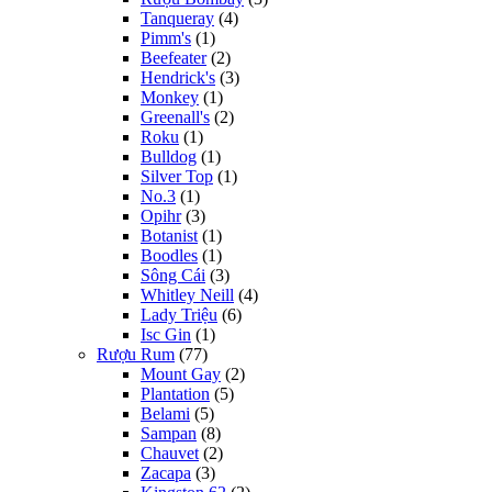
Tanqueray
(4)
Pimm's
(1)
Beefeater
(2)
Hendrick's
(3)
Monkey
(1)
Greenall's
(2)
Roku
(1)
Bulldog
(1)
Silver Top
(1)
No.3
(1)
Opihr
(3)
Botanist
(1)
Boodles
(1)
Sông Cái
(3)
Whitley Neill
(4)
Lady Triệu
(6)
Isc Gin
(1)
Rượu Rum
(77)
Mount Gay
(2)
Plantation
(5)
Belami
(5)
Sampan
(8)
Chauvet
(2)
Zacapa
(3)