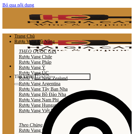
Bỏ qua nội dung
Trang Chủ
Rượu Vang Đà Nẵng
THEO QUỐC GIA
Rượu Vang Chile
Rượu Vang Pháp
Rượu Vang Ý
Rượu Vang ÚC
Tìm kiếm:
Rượu Vang New Zealand
Rượu Vang Argentina
Rượu Vang Tây Ban Nha
Rượu Vang Bồ Đào Nha
Rượu Vang Nam Phi
Rượu Vang Hungary
Rượu Vang Việt Nam
Theo Chủng Loại
Rươu Vang Đỏ