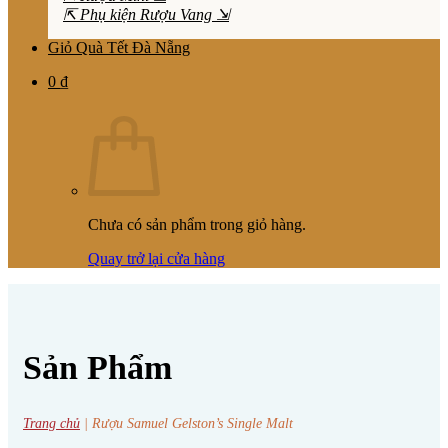
⇱ Phụ kiện Rượu Vang ⇲
Giỏ Quà Tết Đà Nẵng
0
₫
Chưa có sản phẩm trong giỏ hàng.
Quay trở lại cửa hàng
Sản Phẩm
Trang chủ
|
Rượu Samuel Gelston’s Single Malt