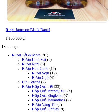
Rượu Jameson Black Barrel
1.100.000
₫
Danh mục
Rượu Tết & More
(81)
Rượu Linh Vật
(9)
Rượu Mini
(3)
Rượu Hàn Quốc
(16)
Rượu Soju
(12)
Rượu Gạo
(4)
Bia Corona
(2)
Rượu Hộp Quà Tết
(33)
Hộp Quà Brandy XO
(4)
Hộp Quà Singleton
(3)
Hộp Quà Ballantines
(2)
Rượu Vang Tết
(2)
Hộp Quà Chivas
(8)