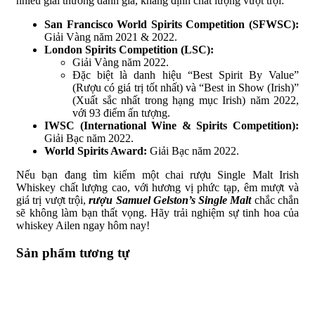
nhiều giải thưởng danh giá, khẳng định chất lượng vượt trội:
San Francisco World Spirits Competition (SFWSC):
Giải Vàng năm 2021 & 2022.
London Spirits Competition (LSC):
Giải Vàng năm 2022.
Đặc biệt là danh hiệu “Best Spirit By Value”
(Rượu có giá trị tốt nhất) và “Best in Show (Irish)”
(Xuất sắc nhất trong hạng mục Irish) năm 2022,
với 93 điểm ấn tượng.
IWSC (International Wine & Spirits Competition):
Giải Bạc năm 2022.
World Spirits Award:
Giải Bạc năm 2022.
Nếu bạn đang tìm kiếm một chai rượu Single Malt Irish
Whiskey chất lượng cao, với hương vị phức tạp, êm mượt và
giá trị vượt trội,
rượu Samuel Gelston’s Single Malt
chắc chắn
sẽ không làm bạn thất vọng. Hãy trải nghiệm sự tinh hoa của
whiskey Ailen ngay hôm nay!
Sản phẩm tương tự