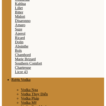
Kahlua
Lillet
Bitter
Midori
Disaronno
Amaro
Suze
Aperol
Ricard
Dolin
Absinthe
Bols
Chambord
Marie Brizard
Southern Comfort
Chartreuse
Licor 43
Rượu Vodka
Vodka Nga
Vodka Thụy Điển
Vodka Pháp
Vodka Mỹ