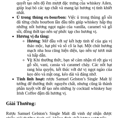
quyết tạo nên độ êm mượt đặc trưng của whiskey Ailen,
giúp loại bỏ các tạp chất và mang lại hương vị tinh khiết
nhất.
Ủ trong thùng ex-bourbon:
Việc ủ trong thùng gỗ sồi
đã từng chứa bourbon lần đầu tiên giúp whiskey hấp thụ
những nốt hương ngọt ngào của vanilla, caramel và gỗ
sồi, đồng thời tạo nên sự phức tạp cho hương vị.
Hương vị đa tầng:
Hương
: Mở đầu với sự kết hợp tinh tế của gia vị
thảo mộc, hạt phỉ và sô cô la hạt. Một chút hương
mạch nha hoa cũng hiện diện, tạo nên sự tươi mát
và hấp dẫn.
Vị
: Khi thưởng thức, bạn sẽ cảm nhận rõ rệt gia vị
gỗ sồi, vani, cassia và caramel cháy. Các nốt hạt
rang hòa quyện, kết thúc với dư vị ngọt ngào của
kẹo dẻo và mật ong, kéo dài và đáng nhớ.
Tính linh hoạt:
rượu Samuel Gelston’s Single Malt lý
tưởng để thưởng thức nguyên chất, nhưng cũng là thành
phần tuyệt vời để tạo nên những ly cocktail whiskey hay
Irish Coffee đậm đà hương vị.
Giải Thưởng:
Rượu Samuel Gelston’s Single Malt đã vinh dự nhận được