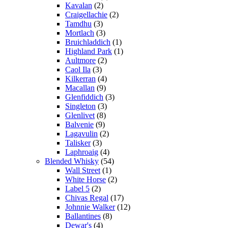
Kavalan
(2)
Craigellachie
(2)
Tamdhu
(3)
Mortlach
(3)
Bruichladdich
(1)
Highland Park
(1)
Aultmore
(2)
Caol Ila
(3)
Kilkerran
(4)
Macallan
(9)
Glenfiddich
(3)
Singleton
(3)
Glenlivet
(8)
Balvenie
(9)
Lagavulin
(2)
Talisker
(3)
Laphroaig
(4)
Blended Whisky
(54)
Wall Street
(1)
White Horse
(2)
Label 5
(2)
Chivas Regal
(17)
Johnnie Walker
(12)
Ballantines
(8)
Dewar's
(4)