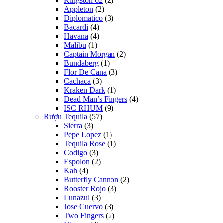
Kingston 62
(2)
Appleton
(2)
Diplomatico
(3)
Bacardi
(4)
Havana
(4)
Malibu
(1)
Captain Morgan
(2)
Bundaberg
(1)
Flor De Cana
(3)
Cachaca
(3)
Kraken Dark
(1)
Dead Man’s Fingers
(4)
ISC RHUM
(9)
Rượu Tequila
(57)
Sierra
(3)
Pepe Lopez
(1)
Tequila Rose
(1)
Codigo
(3)
Espolon
(2)
Kah
(4)
Butterfly Cannon
(2)
Rooster Rojo
(3)
Lunazul
(3)
Jose Cuervo
(3)
Two Fingers
(2)