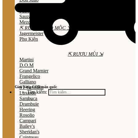
Olmeca
Patron
Sauza
Mezcal
⇱ RƯỢU THẢO MỘC ⇲
Jagermeister
Phụ Kiện
⇱ RƯỢU MÙI ⇲
Martini
D.O.M
Grand Marnier
Frangelico
Galliano
Giao hàng COD toàn quốc
ST Germain
Tìm kiếm:
Luxardo
Sambuca
Drambuie
Heering
Rosolio
Campari
Bailey's
Sheridan's
Cointreau