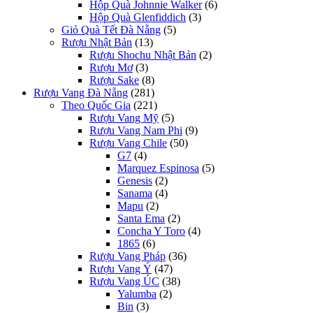
Hộp Quà Johnnie Walker
(6)
Hộp Quà Glenfiddich
(3)
Giỏ Quà Tết Đà Nẵng
(5)
Rượu Nhật Bản
(13)
Rượu Shochu Nhật Bản
(2)
Rượu Mơ
(3)
Rượu Sake
(8)
Rượu Vang Đà Nẵng
(281)
Theo Quốc Gia
(221)
Rượu Vang Mỹ
(5)
Rượu Vang Nam Phi
(9)
Rượu Vang Chile
(50)
G7
(4)
Marquez Espinosa
(5)
Genesis
(2)
Sanama
(4)
Mapu
(2)
Santa Ema
(2)
Concha Y Toro
(4)
1865
(6)
Rượu Vang Pháp
(36)
Rượu Vang Ý
(47)
Rượu Vang ÚC
(38)
Yalumba
(2)
Bin
(3)