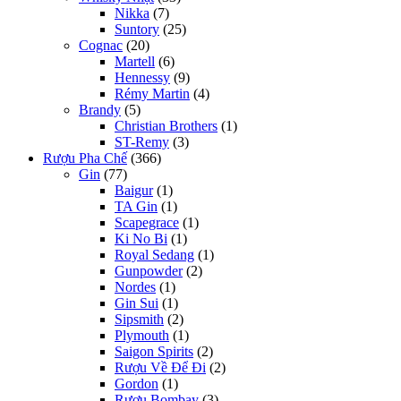
Nikka
(7)
Suntory
(25)
Cognac
(20)
Martell
(6)
Hennessy
(9)
Rémy Martin
(4)
Brandy
(5)
Christian Brothers
(1)
ST-Remy
(3)
Rượu Pha Chế
(366)
Gin
(77)
Baigur
(1)
TA Gin
(1)
Scapegrace
(1)
Ki No Bi
(1)
Royal Sedang
(1)
Gunpowder
(2)
Nordes
(1)
Gin Sui
(1)
Sipsmith
(2)
Plymouth
(1)
Saigon Spirits
(2)
Rượu Về Để Đi
(2)
Gordon
(1)
Rượu Bombay
(3)