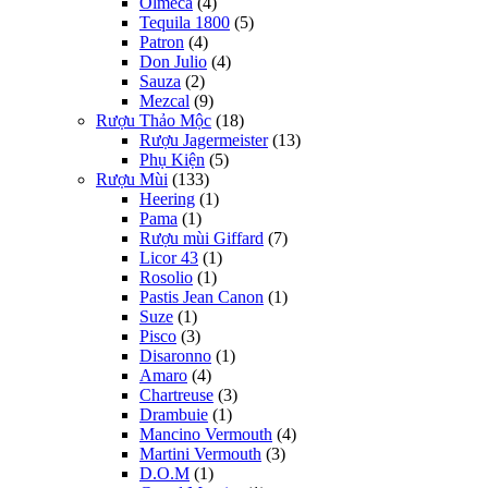
Olmeca
(4)
Tequila 1800
(5)
Patron
(4)
Don Julio
(4)
Sauza
(2)
Mezcal
(9)
Rượu Thảo Mộc
(18)
Rượu Jagermeister
(13)
Phụ Kiện
(5)
Rượu Mùi
(133)
Heering
(1)
Pama
(1)
Rượu mùi Giffard
(7)
Licor 43
(1)
Rosolio
(1)
Pastis Jean Canon
(1)
Suze
(1)
Pisco
(3)
Disaronno
(1)
Amaro
(4)
Chartreuse
(3)
Drambuie
(1)
Mancino Vermouth
(4)
Martini Vermouth
(3)
D.O.M
(1)