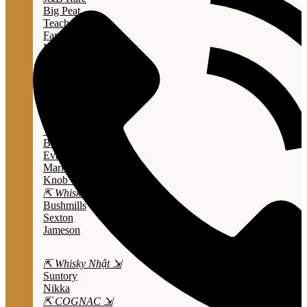
Big Peat
Teacher's
Famous Grouse
Monkey Shouder
Wall Street
⇱ Whiskey Mỹ ⇲
Jack Daniel’s
Jim Beam
Wild Turkey
Bulleit Bourbon
Evan Williams
Marker's Mark
Knob Creek
⇱ Whiskey Ailen ⇲
Bushmills
Sexton
Jameson
⇱ Whisky Nhật ⇲
Suntory
Nikka
⇱ COGNAC ⇲