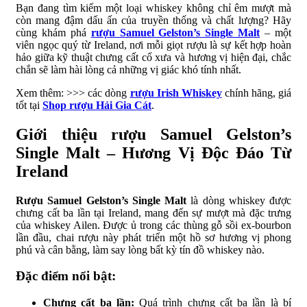
Bạn đang tìm kiếm một loại whiskey không chỉ êm mượt mà
còn mang đậm dấu ấn của truyền thống và chất lượng? Hãy
cùng khám phá
rượu Samuel Gelston’s Single Malt
– một
viên ngọc quý từ Ireland, nơi mỗi giọt rượu là sự kết hợp hoàn
hảo giữa kỹ thuật chưng cất cổ xưa và hương vị hiện đại, chắc
chắn sẽ làm hài lòng cả những vị giác khó tính nhất.
Xem thêm: >>> các dòng
rượu Irish Whiskey
chính hãng, giá
tốt tại
Shop rượu Hải Gia Cát
.
Giới thiệu rượu Samuel Gelston’s
Single Malt – Hương Vị Độc Đáo Từ
Ireland
Rượu Samuel Gelston’s Single Malt
là dòng whiskey được
chưng cất ba lần tại Ireland, mang đến sự mượt mà đặc trưng
của whiskey Ailen. Được ủ trong các thùng gỗ sồi ex-bourbon
lần đầu, chai rượu này phát triển một hồ sơ hương vị phong
phú và cân bằng, làm say lòng bất kỳ tín đồ whiskey nào.
Đặc điểm nổi bật:
Chưng cất ba lần:
Quá trình chưng cất ba lần là bí