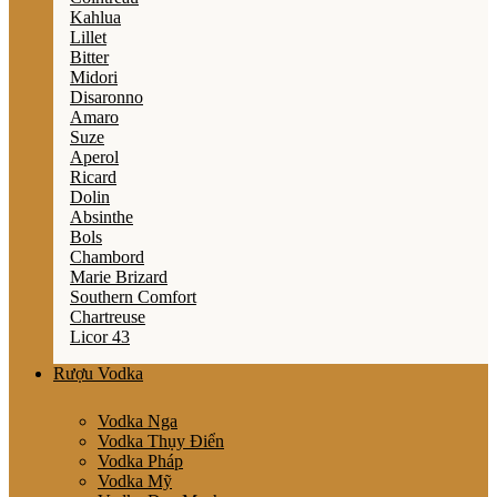
Kahlua
Lillet
Bitter
Midori
Disaronno
Amaro
Suze
Aperol
Ricard
Dolin
Absinthe
Bols
Chambord
Marie Brizard
Southern Comfort
Chartreuse
Licor 43
Rượu Vodka
Vodka Nga
Vodka Thụy Điển
Vodka Pháp
Vodka Mỹ