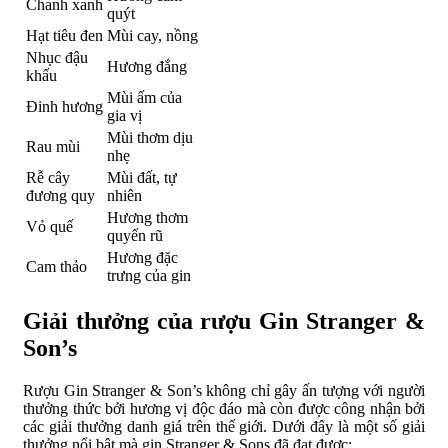
Chanh xanh
quýt
Hạt tiêu đen
Mùi cay, nồng
Nhục đậu
Hương đắng
khấu
Mùi ấm của
Đinh hương
gia vị
Mùi thơm dịu
Rau mùi
nhẹ
Rễ cây
Mùi đất, tự
đương quy
nhiên
Hương thơm
Vỏ quế
quyến rũ
Hương đặc
Cam thảo
trưng của gin
Giải thưởng của rượu Gin Stranger &
Son’s
Rượu Gin Stranger & Son’s không chỉ gây ấn tượng với người
thưởng thức bởi hương vị độc đáo mà còn được công nhận bởi
các giải thưởng danh giá trên thế giới. Dưới đây là một số giải
thưởng nổi bật mà gin Stranger & Sons đã đạt được: