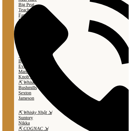
Big Peat
Teacher's
Famous Grouse
Monkey Shouder
Wall Street
⇱ Whiskey Mỹ ⇲
Jack Daniel’s
Jim Beam
Wild Turkey
Bulleit Bourbon
Evan Williams
Marker's Mark
Knob Creek
⇱ Whiskey Ailen ⇲
Bushmills
Sexton
Jameson
⇱ Whisky Nhật ⇲
Suntory
Nikka
⇱ COGNAC ⇲