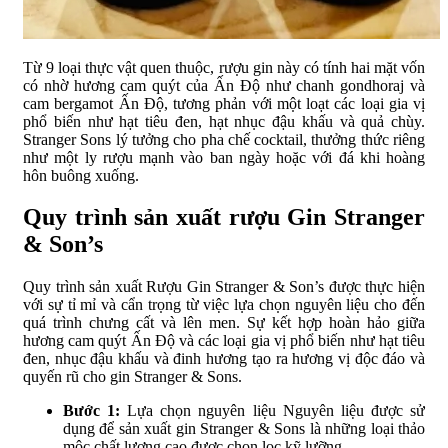
Từ 9 loại thực vật quen thuộc, rượu gin này có tính hai mặt vốn
có nhờ hương cam quýt của Ấn Độ như chanh gondhoraj và
cam bergamot Ấn Độ, tương phản với một loạt các loại gia vị
phổ biến như hạt tiêu đen, hạt nhục đậu khấu và quả chùy.
Stranger Sons lý tưởng cho pha chế cocktail, thưởng thức riêng
như một ly rượu mạnh vào ban ngày hoặc với đá khi hoàng
hôn buông xuống.
Quy trình sản xuất rượu Gin Stranger
& Son’s
Quy trình sản xuất Rượu Gin Stranger & Son’s được thực hiện
với sự tỉ mỉ và cẩn trọng từ việc lựa chọn nguyên liệu cho đến
quá trình chưng cất và lên men. Sự kết hợp hoàn hảo giữa
hương cam quýt Ấn Độ và các loại gia vị phổ biến như hạt tiêu
đen, nhục đậu khấu và đinh hương tạo ra hương vị độc đáo và
quyến rũ cho gin Stranger & Sons.
Bước 1:
Lựa chọn nguyên liệu Nguyên liệu được sử
dụng để sản xuất gin Stranger & Sons là những loại thảo
mộc chất lượng cao được chọn lọc kỹ lưỡng.