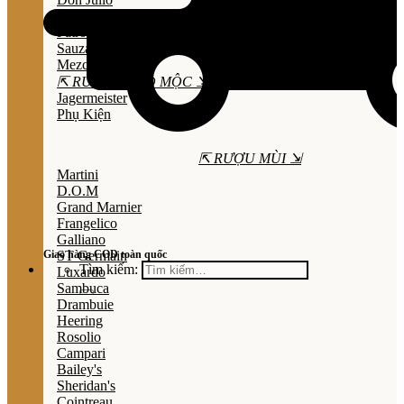
Olmeca
Patron
Sauza
Mezcal
⇱ RƯỢU THẢO MỘC ⇲
Jagermeister
Phụ Kiện
⇱ RƯỢU MÙI ⇲
Martini
D.O.M
Grand Marnier
Frangelico
Galliano
Giao hàng COD toàn quốc
ST Germain
Tìm kiếm:
Luxardo
Sambuca
Drambuie
Heering
Rosolio
Campari
Bailey's
Sheridan's
Cointreau