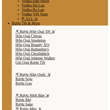
Vodka Đan Mạch
Vodka Hà Lan
Vodka Ba Lan
Vodka Việt Nam
⇱ ALL ⇲
Rượu Tết & More
⇱ Rượu Hộp Quà Tết ⇲
Hộp Quà Chivas
Hộp Quà Singleton
Hộp Quà Brandy XO
Hộp Quà Ballantine's
Hộp Quà Glenfiddich
Hộp Quà Johnnie Walker
Giỏ Quà Rượu Tết
⇱ Rượu Hàn Quốc ⇲
Rượu Soju
Rượu Gạo
⇱ Rượu Nhật Bản ⇲
Rượu Mơ
Rượu Sake
⇱ Rượu Mini ⇲