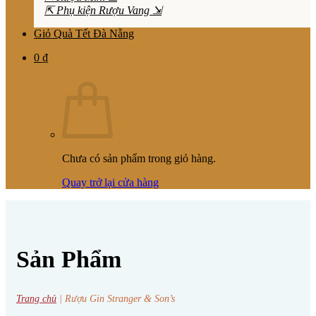
⇱ Phụ kiện Rượu Vang ⇲
Giỏ Quà Tết Đà Nẵng
0
₫
Chưa có sản phẩm trong giỏ hàng.
Quay trở lại cửa hàng
Sản Phẩm
Trang chủ
|
Rượu Gin Stranger & Son’s