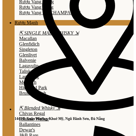
Rươu Vang Trắng
Rươu Vang Hồng
Rượu Vang Nổ/CHAMPAGNE
Rượu Mạnh
⇱ SINGLE MALT WHISKY ⇲
Macallan
Glenfidich
Singleton
Glenlivet
Balvenie
Lagavulin
Talisker
Laphroaig
Mortlach
Highland Park
Bruichladdich
⇱ Blended Whisky ⇲
Chivas Regal
Johnnie Walker
144 Hồ Xuân Hương, Khuê Mỹ, Ngũ Hành Sơn, Đà Nẵng
Ballantines
Dewar's
J&B Rare