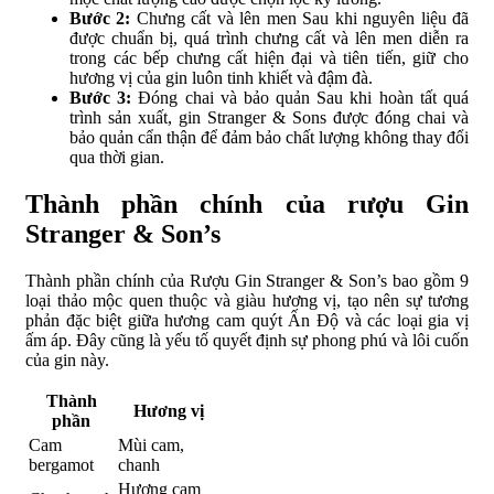
Bước 2:
Chưng cất và lên men Sau khi nguyên liệu đã
được chuẩn bị, quá trình chưng cất và lên men diễn ra
trong các bếp chưng cất hiện đại và tiên tiến, giữ cho
hương vị của gin luôn tinh khiết và đậm đà.
Bước 3:
Đóng chai và bảo quản Sau khi hoàn tất quá
trình sản xuất, gin Stranger & Sons được đóng chai và
bảo quản cẩn thận để đảm bảo chất lượng không thay đổi
qua thời gian.
Thành phần chính của rượu Gin
Stranger & Son’s
Thành phần chính của Rượu Gin Stranger & Son’s bao gồm 9
loại thảo mộc quen thuộc và giàu hương vị, tạo nên sự tương
phản đặc biệt giữa hương cam quýt Ấn Độ và các loại gia vị
ấm áp. Đây cũng là yếu tố quyết định sự phong phú và lôi cuốn
của gin này.
Thành
Hương vị
phần
Cam
Mùi cam,
bergamot
chanh
Hương cam