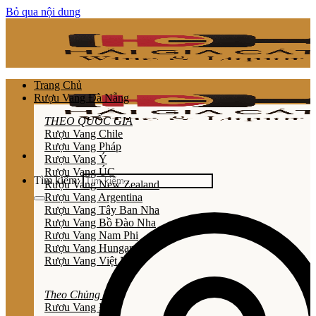
Bỏ qua nội dung
Trang Chủ
Rượu Vang Đà Nẵng
THEO QUỐC GIA
Rượu Vang Chile
Rượu Vang Pháp
Rượu Vang Ý
Rượu Vang ÚC
Tìm kiếm:
Rượu Vang New Zealand
Rượu Vang Argentina
Rượu Vang Tây Ban Nha
Rượu Vang Bồ Đào Nha
Rượu Vang Nam Phi
Rượu Vang Hungary
Rượu Vang Việt Nam
Theo Chủng Loại
Rươu Vang Đỏ