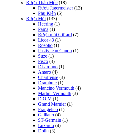
Rượu Thảo Mộc
(18)
Rượu Jagermeister
(13)
Phụ Kiện
(5)
Rượu Mùi
(133)
Heering
(1)
Pama
(1)
Rượu mùi Giffard
(7)
Licor 43
(1)
Rosolio
(1)
Pastis Jean Canon
(1)
Suze
(1)
Pisco
(3)
Disaronno
(1)
Amaro
(4)
Chartreuse
(3)
Drambuie
(1)
Mancino Vermouth
(4)
Martini Vermouth
(3)
D.O.M
(1)
Grand Marnier
(1)
Frangelico
(1)
Galliano
(4)
ST-Germain
(1)
Luxardo
(4)
Dolin
(3)