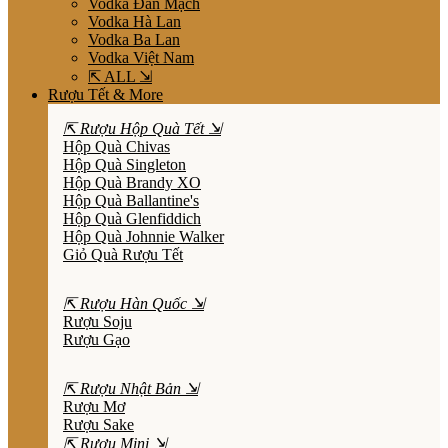
Vodka Đan Mạch
Vodka Hà Lan
Vodka Ba Lan
Vodka Việt Nam
⇱ ALL ⇲
Rượu Tết & More
⇱ Rượu Hộp Quà Tết ⇲
Hộp Quà Chivas
Hộp Quà Singleton
Hộp Quà Brandy XO
Hộp Quà Ballantine's
Hộp Quà Glenfiddich
Hộp Quà Johnnie Walker
Giỏ Quà Rượu Tết
⇱ Rượu Hàn Quốc ⇲
Rượu Soju
Rượu Gạo
⇱ Rượu Nhật Bản ⇲
Rượu Mơ
Rượu Sake
⇱ Rượu Mini ⇲