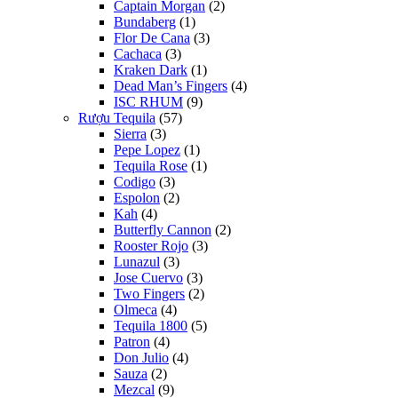
Captain Morgan
(2)
Bundaberg
(1)
Flor De Cana
(3)
Cachaca
(3)
Kraken Dark
(1)
Dead Man’s Fingers
(4)
ISC RHUM
(9)
Rượu Tequila
(57)
Sierra
(3)
Pepe Lopez
(1)
Tequila Rose
(1)
Codigo
(3)
Espolon
(2)
Kah
(4)
Butterfly Cannon
(2)
Rooster Rojo
(3)
Lunazul
(3)
Jose Cuervo
(3)
Two Fingers
(2)
Olmeca
(4)
Tequila 1800
(5)
Patron
(4)
Don Julio
(4)
Sauza
(2)
Mezcal
(9)