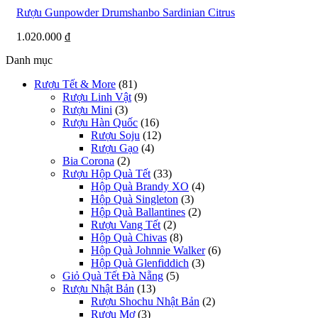
Rượu Gunpowder Drumshanbo Sardinian Citrus
1.020.000
₫
Danh mục
Rượu Tết & More
(81)
Rượu Linh Vật
(9)
Rượu Mini
(3)
Rượu Hàn Quốc
(16)
Rượu Soju
(12)
Rượu Gạo
(4)
Bia Corona
(2)
Rượu Hộp Quà Tết
(33)
Hộp Quà Brandy XO
(4)
Hộp Quà Singleton
(3)
Hộp Quà Ballantines
(2)
Rượu Vang Tết
(2)
Hộp Quà Chivas
(8)
Hộp Quà Johnnie Walker
(6)
Hộp Quà Glenfiddich
(3)
Giỏ Quà Tết Đà Nẵng
(5)
Rượu Nhật Bản
(13)
Rượu Shochu Nhật Bản
(2)
Rượu Mơ
(3)