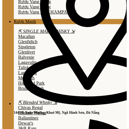
Rươu Vang Trắng
Rươu Vang Hồng
Rượu Vang Nổ/CHAMPAGNE
Rượu Mạnh
⇱ SINGLE MALT WHISKY ⇲
Macallan
Glenfidich
Singleton
Glenlivet
Balvenie
Lagavulin
Talisker
Laphroaig
Mortlach
Highland Park
Bruichladdich
⇱ Blended Whisky ⇲
Chivas Regal
Johnnie Walker
144 Hồ Xuân Hương, Khuê Mỹ, Ngũ Hành Sơn, Đà Nẵng
Ballantines
Dewar's
J&B Rare