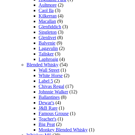
Aultmore
(2)
Caol Ila
(3)
Kilkerran
(4)
Macallan
(9)
Glenfiddich
(3)
Singleton
(3)
Glenlivet
(8)
Balvenie
(9)
Lagavulin
(2)
Talisker
(3)
Laphroaig
(4)
Blended Whisky
(54)
Wall Street
(1)
White Horse
(2)
Label 5
(2)
Chivas Regal
(17)
Johnnie Walker
(12)
Ballantines
(8)
Dewar's
(4)
J&B Rare
(1)
Famous Grouse
(1)
Teacher's
(1)
Big Peat
(2)
Monkey Blended Whisky
(1)