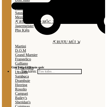
Olmeca
Patron
Sauza
Mezcal
⇱ RƯỢU THẢO MỘC ⇲
Jagermeister
Phụ Kiện
⇱ RƯỢU MÙI ⇲
Martini
D.O.M
Grand Marnier
Frangelico
Galliano
Giao hàng COD toàn quốc
ST Germain
Tìm kiếm:
Luxardo
Sambuca
Drambuie
Heering
Rosolio
Campari
Bailey's
Sheridan's
Cointreau