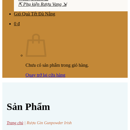
⇱ Phụ kiện Rượu Vang ⇲
Giỏ Quà Tết Đà Nẵng
0
₫
Chưa có sản phẩm trong giỏ hàng.
Quay trở lại cửa hàng
Sản Phẩm
Trang chủ
|
Rượu Gin Gunpowder Irish