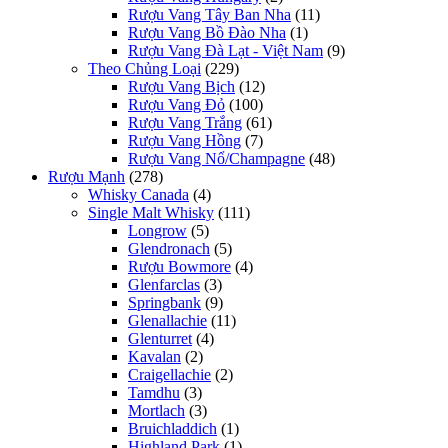
Rượu Vang Tây Ban Nha
(11)
Rượu Vang Bồ Đào Nha
(1)
Rượu Vang Đà Lạt - Việt Nam
(9)
Theo Chủng Loại
(229)
Rượu Vang Bịch
(12)
Rượu Vang Đỏ
(100)
Rượu Vang Trắng
(61)
Rượu Vang Hồng
(7)
Rượu Vang Nổ/Champagne
(48)
Rượu Mạnh
(278)
Whisky Canada
(4)
Single Malt Whisky
(111)
Longrow
(5)
Glendronach
(5)
Rượu Bowmore
(4)
Glenfarclas
(3)
Springbank
(9)
Glenallachie
(11)
Glenturret
(4)
Kavalan
(2)
Craigellachie
(2)
Tamdhu
(3)
Mortlach
(3)
Bruichladdich
(1)
Highland Park
(1)