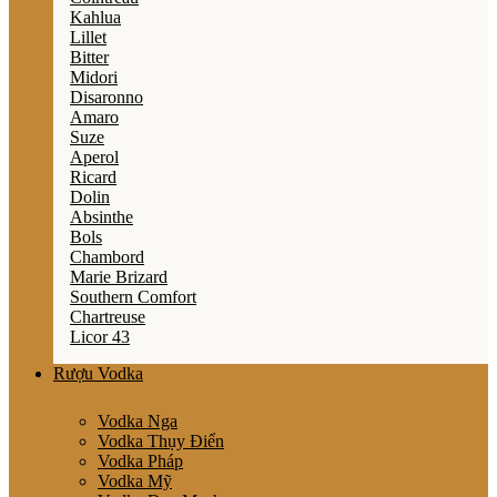
Kahlua
Lillet
Bitter
Midori
Disaronno
Amaro
Suze
Aperol
Ricard
Dolin
Absinthe
Bols
Chambord
Marie Brizard
Southern Comfort
Chartreuse
Licor 43
Rượu Vodka
Vodka Nga
Vodka Thụy Điển
Vodka Pháp
Vodka Mỹ