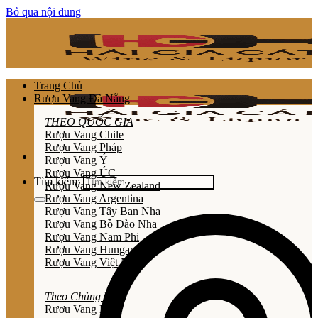
Bỏ qua nội dung
Trang Chủ
Rượu Vang Đà Nẵng
THEO QUỐC GIA
Rượu Vang Chile
Rượu Vang Pháp
Rượu Vang Ý
Rượu Vang ÚC
Tìm kiếm:
Rượu Vang New Zealand
Rượu Vang Argentina
Rượu Vang Tây Ban Nha
Rượu Vang Bồ Đào Nha
Rượu Vang Nam Phi
Rượu Vang Hungary
Rượu Vang Việt Nam
Theo Chủng Loại
Rươu Vang Đỏ