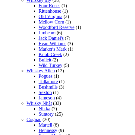
Whiskey Mỹ
(38)
Four Roses
(1)
Rittenhouse
(1)
Old Virginia
(2)
Mellow Corn
(1)
Woodford Reserve
(1)
Jimbeam
(6)
Jack Daniel's
(7)
Evan Williams
(3)
Marker's Mark
(1)
Knob Creek
(2)
Bulleit
(2)
Wild Turkey
(5)
Whiskey Ailen
(12)
Pogues
(1)
Tullamore
(1)
Bushmills
(3)
Sexton
(1)
Jameson
(4)
Whisky Nhật
(33)
Nikka
(7)
Suntory
(25)
Cognac
(20)
Martell
(6)
Hennessy
(9)