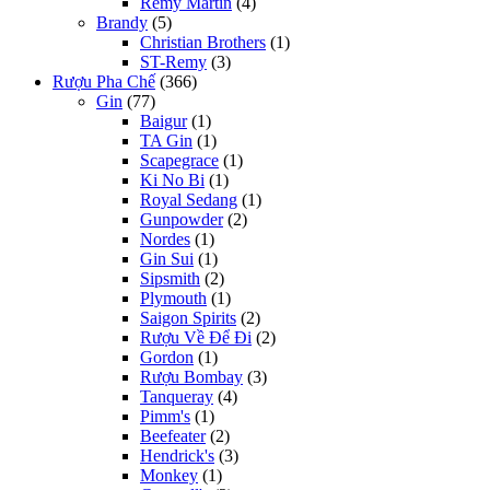
Rémy Martin
(4)
Brandy
(5)
Christian Brothers
(1)
ST-Remy
(3)
Rượu Pha Chế
(366)
Gin
(77)
Baigur
(1)
TA Gin
(1)
Scapegrace
(1)
Ki No Bi
(1)
Royal Sedang
(1)
Gunpowder
(2)
Nordes
(1)
Gin Sui
(1)
Sipsmith
(2)
Plymouth
(1)
Saigon Spirits
(2)
Rượu Về Để Đi
(2)
Gordon
(1)
Rượu Bombay
(3)
Tanqueray
(4)
Pimm's
(1)
Beefeater
(2)
Hendrick's
(3)
Monkey
(1)