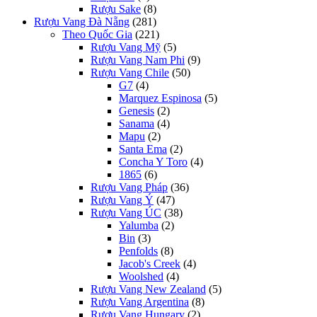
Rượu Sake
(8)
Rượu Vang Đà Nẵng
(281)
Theo Quốc Gia
(221)
Rượu Vang Mỹ
(5)
Rượu Vang Nam Phi
(9)
Rượu Vang Chile
(50)
G7
(4)
Marquez Espinosa
(5)
Genesis
(2)
Sanama
(4)
Mapu
(2)
Santa Ema
(2)
Concha Y Toro
(4)
1865
(6)
Rượu Vang Pháp
(36)
Rượu Vang Ý
(47)
Rượu Vang ÚC
(38)
Yalumba
(2)
Bin
(3)
Penfolds
(8)
Jacob's Creek
(4)
Woolshed
(4)
Rượu Vang New Zealand
(5)
Rượu Vang Argentina
(8)
Rượu Vang Hungary
(2)