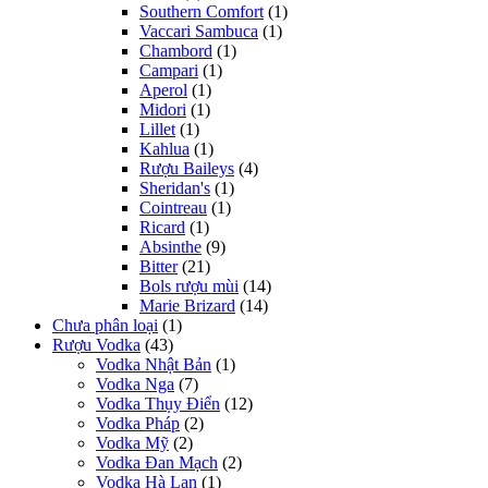
Southern Comfort
(1)
Vaccari Sambuca
(1)
Chambord
(1)
Campari
(1)
Aperol
(1)
Midori
(1)
Lillet
(1)
Kahlua
(1)
Rượu Baileys
(4)
Sheridan's
(1)
Cointreau
(1)
Ricard
(1)
Absinthe
(9)
Bitter
(21)
Bols rượu mùi
(14)
Marie Brizard
(14)
Chưa phân loại
(1)
Rượu Vodka
(43)
Vodka Nhật Bản
(1)
Vodka Nga
(7)
Vodka Thụy Điển
(12)
Vodka Pháp
(2)
Vodka Mỹ
(2)
Vodka Đan Mạch
(2)
Vodka Hà Lan
(1)