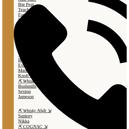
Big Peat
Teacher's
Famous Grouse
Monkey Shouder
Wall Street
⇱ Whiskey Mỹ ⇲
Jack Daniel’s
Jim Beam
Wild Turkey
Bulleit Bourbon
Evan Williams
Marker's Mark
Knob Creek
⇱ Whiskey Ailen ⇲
Bushmills
Sexton
Jameson
⇱ Whisky Nhật ⇲
Suntory
Nikka
⇱ COGNAC ⇲