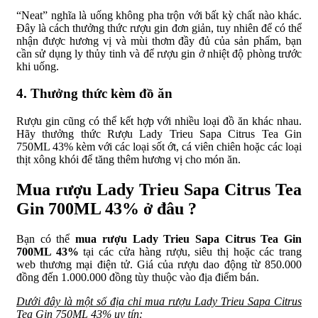
“Neat” nghĩa là uống không pha trộn với bất kỳ chất nào khác.
Đây là cách thưởng thức rượu gin đơn giản, tuy nhiên để có thể
nhận được hương vị và mùi thơm đầy đủ của sản phẩm, bạn
cần sử dụng ly thủy tinh và để rượu gin ở nhiệt độ phòng trước
khi uống.
4. Thưởng thức kèm đồ ăn
Rượu gin cũng có thể kết hợp với nhiều loại đồ ăn khác nhau.
Hãy thưởng thức Rượu Lady Trieu Sapa Citrus Tea Gin
750ML 43% kèm với các loại sốt ớt, cá viên chiên hoặc các loại
thịt xông khói để tăng thêm hương vị cho món ăn.
Mua rượu Lady Trieu Sapa Citrus Tea
Gin 700ML 43% ở đâu ?
Bạn có thể
mua rượu Lady Trieu Sapa Citrus Tea Gin
700ML 43%
tại các cửa hàng rượu, siêu thị hoặc các trang
web thương mại điện tử. Giá của rượu dao động từ 850.000
đồng đến 1.000.000 đồng tùy thuộc vào địa điểm bán.
Dưới đây là một số địa chỉ mua rượu Lady Trieu Sapa Citrus
Tea Gin 750ML 43% uy tín: