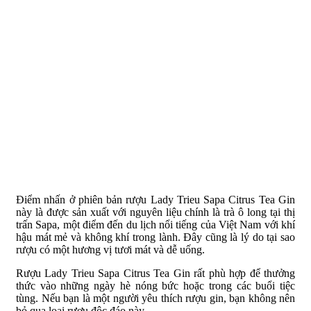
Điểm nhấn ở phiên bản rượu Lady Trieu Sapa Citrus Tea Gin
này là được sản xuất với nguyên liệu chính là trà ô long tại thị
trấn Sapa, một điểm đến du lịch nổi tiếng của Việt Nam với khí
hậu mát mẻ và không khí trong lành. Đây cũng là lý do tại sao
rượu có một hương vị tươi mát và dễ uống.
Rượu Lady Trieu Sapa Citrus Tea Gin rất phù hợp để thưởng
thức vào những ngày hè nóng bức hoặc trong các buổi tiệc
tùng. Nếu bạn là một người yêu thích rượu gin, bạn không nên
bỏ qua loại rượu độc đáo này.