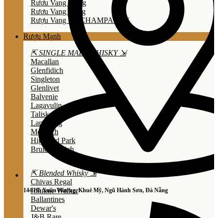
Rươu Vang Trắng
Rươu Vang Hồng
Rượu Vang Nổ/CHAMPAGNE
Rượu Mạnh
⇱ SINGLE MALT WHISKY ⇲
Macallan
Glenfidich
Singleton
Glenlivet
Balvenie
Lagavulin
Talisker
Laphroaig
Mortlach
Highland Park
Bruichladdich
⇱ Blended Whisky ⇲
Chivas Regal
Johnnie Walker
144 Hồ Xuân Hương, Khuê Mỹ, Ngũ Hành Sơn, Đà Nẵng
Ballantines
Dewar's
J&B Rare