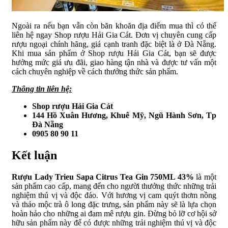
Ngoài ra nếu bạn vẫn còn băn khoăn địa điểm mua thì có thể
liên hệ ngay Shop rượu Hải Gia Cát. Đơn vị chuyên cung cấp
rượu ngoại chính hãng, giá cạnh tranh đặc biệt là ở Đà Nẵng.
Khi mua sản phẩm ở Shop rượu Hải Gia Cát, bạn sẽ được
hưởng mức giá ưu đãi, giao hàng tận nhà và được tư vấn một
cách chuyên nghiệp về cách thưởng thức sản phẩm.
Thông tin liên hệ:
Shop rượu Hải Gia Cát
144 Hồ Xuân Hương, Khuê Mỹ, Ngũ Hành Sơn, Tp
Đà Nẵng
0905 80 90 11
Kết luận
Rượu Lady Trieu Sapa Citrus Tea Gin 750ML 43%
là một
sản phẩm cao cấp, mang đến cho người thưởng thức những trải
nghiệm thú vị và độc đáo. Với hương vị cam quýt thơm nồng
và thảo mộc trà ô long đặc trưng, sản phẩm này sẽ là lựa chọn
hoàn hảo cho những ai đam mê rượu gin. Đừng bỏ lỡ cơ hội sở
hữu sản phẩm này để có được những trải nghiệm thú vị và độc