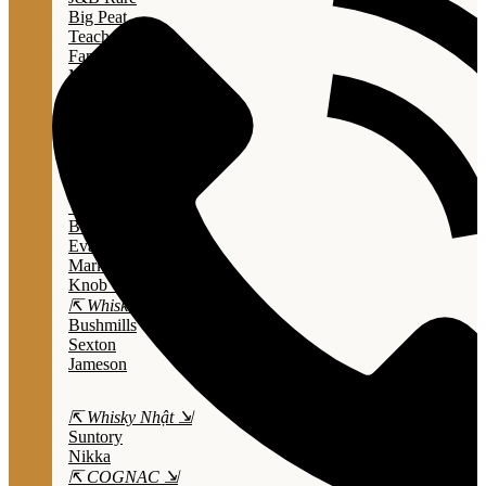
Big Peat
Teacher's
Famous Grouse
Monkey Shouder
Wall Street
⇱ Whiskey Mỹ ⇲
Jack Daniel’s
Jim Beam
Wild Turkey
Bulleit Bourbon
Evan Williams
Marker's Mark
Knob Creek
⇱ Whiskey Ailen ⇲
Bushmills
Sexton
Jameson
⇱ Whisky Nhật ⇲
Suntory
Nikka
⇱ COGNAC ⇲