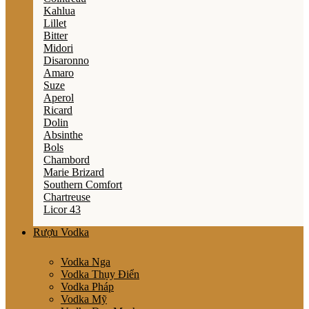
Kahlua
Lillet
Bitter
Midori
Disaronno
Amaro
Suze
Aperol
Ricard
Dolin
Absinthe
Bols
Chambord
Marie Brizard
Southern Comfort
Chartreuse
Licor 43
Rượu Vodka
Vodka Nga
Vodka Thụy Điển
Vodka Pháp
Vodka Mỹ