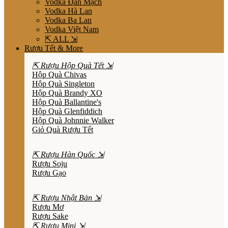
Vodka Đan Mạch
Vodka Hà Lan
Vodka Ba Lan
Vodka Việt Nam
⇱ ALL ⇲
Rượu Tết & More
⇱ Rượu Hộp Quà Tết ⇲
Hộp Quà Chivas
Hộp Quà Singleton
Hộp Quà Brandy XO
Hộp Quà Ballantine's
Hộp Quà Glenfiddich
Hộp Quà Johnnie Walker
Giỏ Quà Rượu Tết
⇱ Rượu Hàn Quốc ⇲
Rượu Soju
Rượu Gạo
⇱ Rượu Nhật Bản ⇲
Rượu Mơ
Rượu Sake
⇱ Rượu Mini ⇲