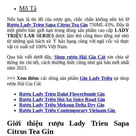
Mô Tả
Nếu bạn là tín đồ của rượu gin, chắc chắn không nên bỏ lỡ
Rượu Lady Trieu Sapa Citrus Tea Gin
750ML 43%. Đây là
một phiên bản giới hạn trong dòng sản phẩm cao cấp
LADY
TRIỆU LAB SERIES
được làm thủ công theo từng mẻ nhỏ
từ những quả bách xù Ý hảo hạng cùng với ngũ cốc và thực
vật có xuất xứ 100% Việt Nam.
Qua bài viết dưới đây,
Shop rượu Hải Gia Cát
xin chia sẽ
thông tin chi tiết, cách thưởng thức cũng như giá bán mới nhất
năm 2023.
>>> Xem thêm
: các dòng sản phẩm
Gin Lady Triệu
tại shop
rượu Hải Gia Cát:
Rượu Lady Trieu Dalat Flowerbomb Gin
Rượu Lady Triệu Hoi An Spice Road Gin
Rượu Lady Triệu Mekong Delta Dry Gin
Rượu Lady Triệu Contemporary Vietnam Gin
Giới thiệu rượu Lady Trieu Sapa
Citrus Tea Gin