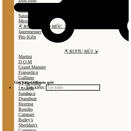
Olmeca
Patron
Sauza
Mezcal
⇱ RƯỢU THẢO MỘC ⇲
Jagermeister
Phụ Kiện
⇱ RƯỢU MÙI ⇲
Martini
D.O.M
Grand Marnier
Frangelico
Galliano
Giao hàng COD toàn quốc
ST Germain
Tìm kiếm:
Luxardo
Sambuca
Drambuie
Heering
Rosolio
Campari
Bailey's
Sheridan's
Cointreau