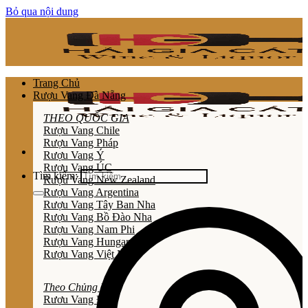
Bỏ qua nội dung
Trang Chủ
Rượu Vang Đà Nẵng
THEO QUỐC GIA
Rượu Vang Chile
Rượu Vang Pháp
Rượu Vang Ý
Rượu Vang ÚC
Tìm kiếm:
Rượu Vang New Zealand
Rượu Vang Argentina
Rượu Vang Tây Ban Nha
Rượu Vang Bồ Đào Nha
Rượu Vang Nam Phi
Rượu Vang Hungary
Rượu Vang Việt Nam
Theo Chủng Loại
Rươu Vang Đỏ