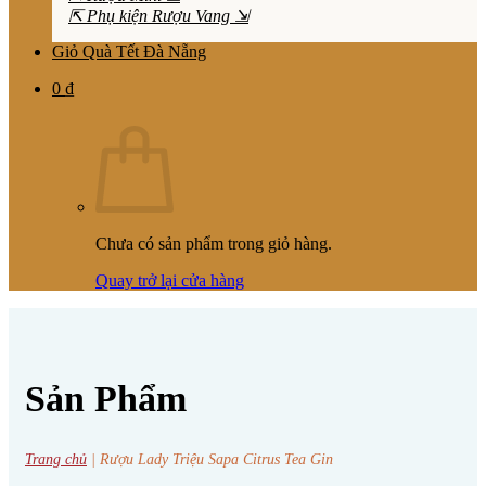
⇱ Phụ kiện Rượu Vang ⇲
Giỏ Quà Tết Đà Nẵng
0
₫
Chưa có sản phẩm trong giỏ hàng.
Quay trở lại cửa hàng
Sản Phẩm
Trang chủ
|
Rượu Lady Triệu Sapa Citrus Tea Gin