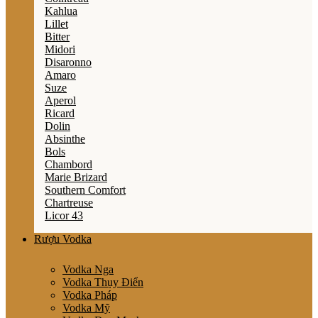
Kahlua
Lillet
Bitter
Midori
Disaronno
Amaro
Suze
Aperol
Ricard
Dolin
Absinthe
Bols
Chambord
Marie Brizard
Southern Comfort
Chartreuse
Licor 43
Rượu Vodka
Vodka Nga
Vodka Thụy Điển
Vodka Pháp
Vodka Mỹ