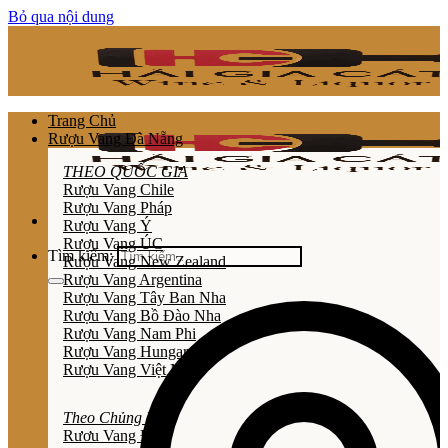
Bỏ qua nội dung
Trang Chủ
Rượu Vang Đà Nẵng
THEO QUỐC GIA
Rượu Vang Chile
Rượu Vang Pháp
Rượu Vang Ý
Rượu Vang ÚC
Tìm kiếm:
Rượu Vang New Zealand
Rượu Vang Argentina
Rượu Vang Tây Ban Nha
Rượu Vang Bồ Đào Nha
Rượu Vang Nam Phi
Rượu Vang Hungary
Rượu Vang Việt Nam
Theo Chủng Loại
Rươu Vang Đỏ