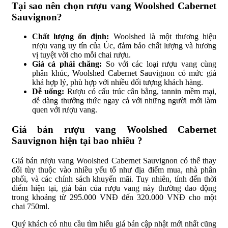
Tại sao nên chọn rượu vang Woolshed Cabernet
Sauvignon?
Chất lượng ổn định:
Woolshed là một thương hiệu
rượu vang uy tín của Úc, đảm bảo chất lượng và hương
vị tuyệt vời cho mỗi chai rượu.
Giá cả phải chăng:
So với các loại rượu vang cùng
phân khúc, Woolshed Cabernet Sauvignon có mức giá
khá hợp lý, phù hợp với nhiều đối tượng khách hàng.
Dễ uống:
Rượu có cấu trúc cân bằng, tannin mềm mại,
dễ dàng thưởng thức ngay cả với những người mới làm
quen với rượu vang.
Giá bán rượu vang Woolshed Cabernet
Sauvignon hiện tại bao nhiêu ?
Giá bán rượu vang Woolshed Cabernet Sauvignon có thể thay
đổi tùy thuộc vào nhiều yếu tố như địa điểm mua, nhà phân
phối, và các chính sách khuyến mãi. Tuy nhiên, tính đến thời
điểm hiện tại, giá bán của rượu vang này thường dao động
trong khoảng từ 295.000 VNĐ đến 320.000 VNĐ cho một
chai 750ml.
Quý khách có nhu cầu tìm hiểu giá bán cập nhật mới nhất cũng