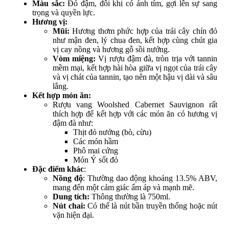
Màu sắc:
Đỏ đậm, đôi khi có ánh tím, gợi lên sự sang
trọng và quyền lực.
Hương vị:
Mũi:
Hương thơm phức hợp của trái cây chín đỏ
như mận đen, lý chua đen, kết hợp cùng chút gia
vị cay nồng và hương gỗ sồi nướng.
Vòm miệng:
Vị rượu đậm đà, tròn trịa với tannin
mềm mại, kết hợp hài hòa giữa vị ngọt của trái cây
và vị chát của tannin, tạo nên một hậu vị dài và sâu
lắng.
Kết hợp món ăn:
Rượu vang Woolshed Cabernet Sauvignon rất
thích hợp để kết hợp với các món ăn có hương vị
đậm đà như:
Thịt đỏ nướng (bò, cừu)
Các món hầm
Phô mai cứng
Món Ý sốt đỏ
Đặc điểm khác
:
Nồng độ
: Thường dao động khoảng 13.5% ABV,
mang đến một cảm giác ấm áp và mạnh mẽ.
Dung tích:
Thông thường là 750ml.
Nút chai:
Có thể là nút bần truyền thống hoặc nút
vặn hiện đại.