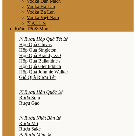
Vodka Đan Mạch
Vodka Hà Lan
Vodka Ba Lan
Vodka Việt Nam
⇱ ALL ⇲
Rượu Tết & More
⇱ Rượu Hộp Quà Tết ⇲
Hộp Quà Chivas
Hộp Quà Singleton
Hộp Quà Brandy XO
Hộp Quà Ballantine's
Hộp Quà Glenfiddich
Hộp Quà Johnnie Walker
Giỏ Quà Rượu Tết
⇱ Rượu Hàn Quốc ⇲
Rượu Soju
Rượu Gạo
⇱ Rượu Nhật Bản ⇲
Rượu Mơ
Rượu Sake
⇱ Rượu Mini ⇲