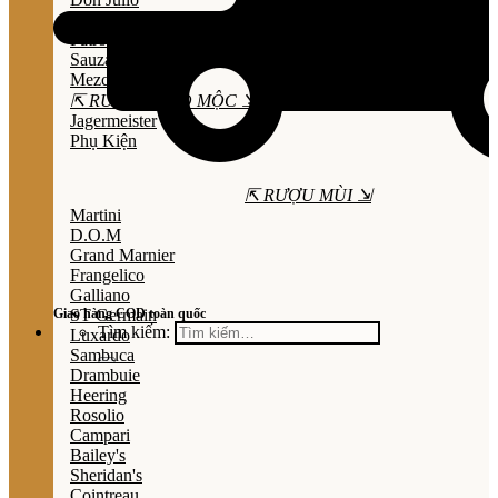
Olmeca
Patron
Sauza
Mezcal
⇱ RƯỢU THẢO MỘC ⇲
Jagermeister
Phụ Kiện
⇱ RƯỢU MÙI ⇲
Martini
D.O.M
Grand Marnier
Frangelico
Galliano
Giao hàng COD toàn quốc
ST Germain
Tìm kiếm:
Luxardo
Sambuca
Drambuie
Heering
Rosolio
Campari
Bailey's
Sheridan's
Cointreau