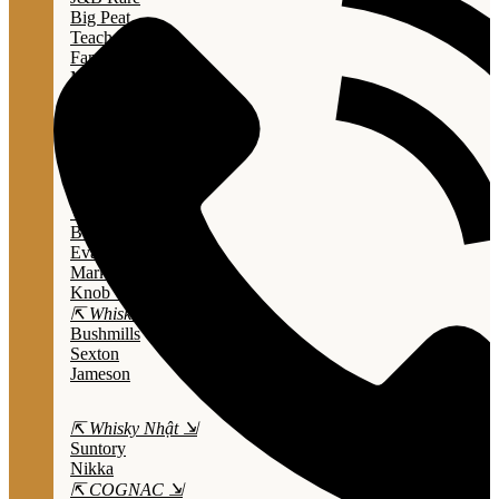
Big Peat
Teacher's
Famous Grouse
Monkey Shouder
Wall Street
⇱ Whiskey Mỹ ⇲
Jack Daniel’s
Jim Beam
Wild Turkey
Bulleit Bourbon
Evan Williams
Marker's Mark
Knob Creek
⇱ Whiskey Ailen ⇲
Bushmills
Sexton
Jameson
⇱ Whisky Nhật ⇲
Suntory
Nikka
⇱ COGNAC ⇲