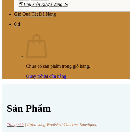
⇱ Phụ kiện Rượu Vang ⇲
Giỏ Quà Tết Đà Nẵng
0
₫
Chưa có sản phẩm trong giỏ hàng.
Quay trở lại cửa hàng
Sản Phẩm
Trang chủ
|
Rượu vang Woolshed Cabernet Sauvignon