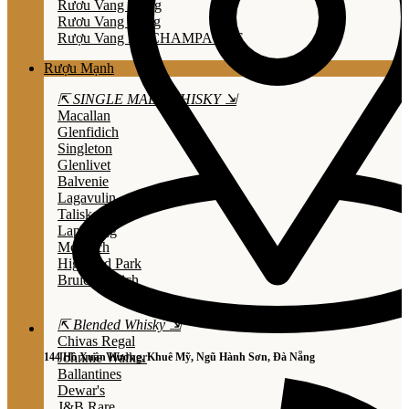
Rươu Vang Trắng
Rươu Vang Hồng
Rượu Vang Nổ/CHAMPAGNE
Rượu Mạnh
⇱ SINGLE MALT WHISKY ⇲
Macallan
Glenfidich
Singleton
Glenlivet
Balvenie
Lagavulin
Talisker
Laphroaig
Mortlach
Highland Park
Bruichladdich
⇱ Blended Whisky ⇲
Chivas Regal
Johnnie Walker
144 Hồ Xuân Hương, Khuê Mỹ, Ngũ Hành Sơn, Đà Nẵng
Ballantines
Dewar's
J&B Rare