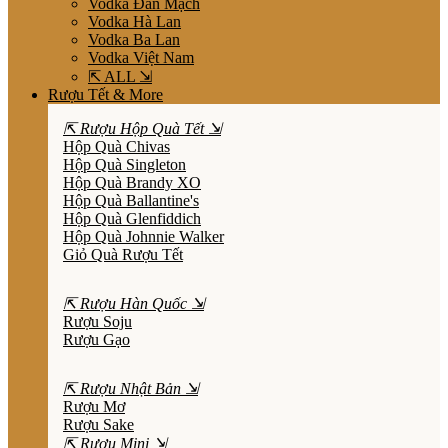
Vodka Đan Mạch
Vodka Hà Lan
Vodka Ba Lan
Vodka Việt Nam
⇱ ALL ⇲
Rượu Tết & More
⇱ Rượu Hộp Quà Tết ⇲
Hộp Quà Chivas
Hộp Quà Singleton
Hộp Quà Brandy XO
Hộp Quà Ballantine's
Hộp Quà Glenfiddich
Hộp Quà Johnnie Walker
Giỏ Quà Rượu Tết
⇱ Rượu Hàn Quốc ⇲
Rượu Soju
Rượu Gạo
⇱ Rượu Nhật Bản ⇲
Rượu Mơ
Rượu Sake
⇱ Rượu Mini ⇲