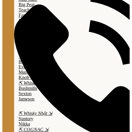
Big Peat
Teacher's
Famous Grouse
Monkey Shouder
Wall Street
⇱ Whiskey Mỹ ⇲
Jack Daniel’s
Jim Beam
Wild Turkey
Bulleit Bourbon
Evan Williams
Marker's Mark
Knob Creek
⇱ Whiskey Ailen ⇲
Bushmills
Sexton
Jameson
⇱ Whisky Nhật ⇲
Suntory
Nikka
⇱ COGNAC ⇲