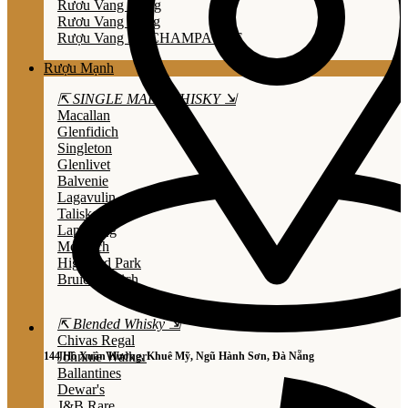
Rươu Vang Trắng
Rươu Vang Hồng
Rượu Vang Nổ/CHAMPAGNE
Rượu Mạnh
⇱ SINGLE MALT WHISKY ⇲
Macallan
Glenfidich
Singleton
Glenlivet
Balvenie
Lagavulin
Talisker
Laphroaig
Mortlach
Highland Park
Bruichladdich
⇱ Blended Whisky ⇲
Chivas Regal
Johnnie Walker
144 Hồ Xuân Hương, Khuê Mỹ, Ngũ Hành Sơn, Đà Nẵng
Ballantines
Dewar's
J&B Rare