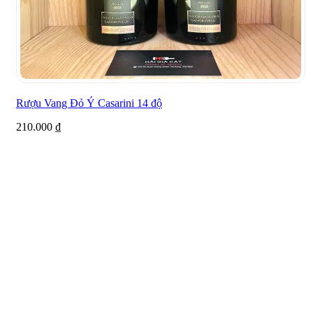
Rượu Vang Đỏ Ý Casarini 14 độ
210.000
₫