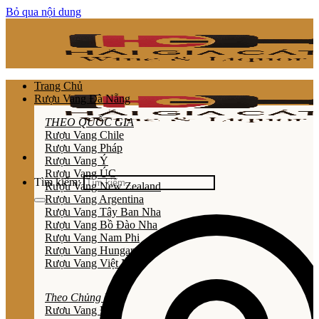
Bỏ qua nội dung
Trang Chủ
Rượu Vang Đà Nẵng
THEO QUỐC GIA
Rượu Vang Chile
Rượu Vang Pháp
Rượu Vang Ý
Rượu Vang ÚC
Tìm kiếm:
Rượu Vang New Zealand
Rượu Vang Argentina
Rượu Vang Tây Ban Nha
Rượu Vang Bồ Đào Nha
Rượu Vang Nam Phi
Rượu Vang Hungary
Rượu Vang Việt Nam
Theo Chủng Loại
Rươu Vang Đỏ