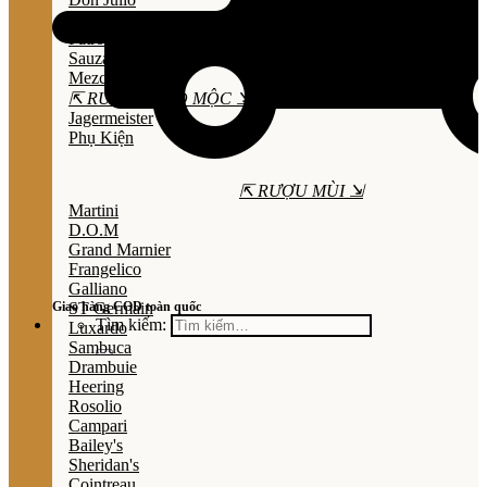
Olmeca
Patron
Sauza
Mezcal
⇱ RƯỢU THẢO MỘC ⇲
Jagermeister
Phụ Kiện
⇱ RƯỢU MÙI ⇲
Martini
D.O.M
Grand Marnier
Frangelico
Galliano
Giao hàng COD toàn quốc
ST Germain
Tìm kiếm:
Luxardo
Sambuca
Drambuie
Heering
Rosolio
Campari
Bailey's
Sheridan's
Cointreau