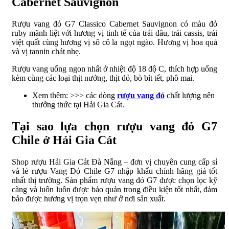
Cabernet Sauvignon
Rượu vang đỏ G7 Classico Cabernet Sauvignon có màu đỏ
ruby mãnh liệt với hương vị tinh tế của trái dâu, trái cassis, trái
việt quất cùng hương vị sô cô la ngọt ngào. Hương vị hoa quả
và vị tannin chát nhẹ.
Rượu vang uống ngon nhất ở nhiệt độ 18 độ C, thích hợp uống
kèm cùng các loại thịt nướng, thịt đỏ, bò bít tết, phô mai.
Xem thêm: >>> các dòng
rượu vang đỏ
chất lượng nên
thưởng thức tại Hải Gia Cát.
Tại sao lựa chọn rượu vang đỏ G7
Chile ở Hải Gia Cát
Shop rượu Hải Gia Cát Đà Nẵng – đơn vị chuyên cung cấp sỉ
và lẻ rượu Vang Đỏ Chile G7 nhập khẩu chính hãng giá tốt
nhất thị trường. Sản phẩm rượu vang đỏ G7 được chọn lọc kỹ
càng và luôn luôn được bảo quản trong điều kiện tốt nhất, đảm
bảo được hương vị trọn vẹn như ở nơi sản xuất.