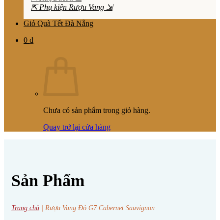
⇱ Phụ kiện Rượu Vang ⇲
Giỏ Quà Tết Đà Nẵng
0
₫
Chưa có sản phẩm trong giỏ hàng.
Quay trở lại cửa hàng
Sản Phẩm
Trang chủ
|
Rượu Vang Đỏ G7 Cabernet Sauvignon