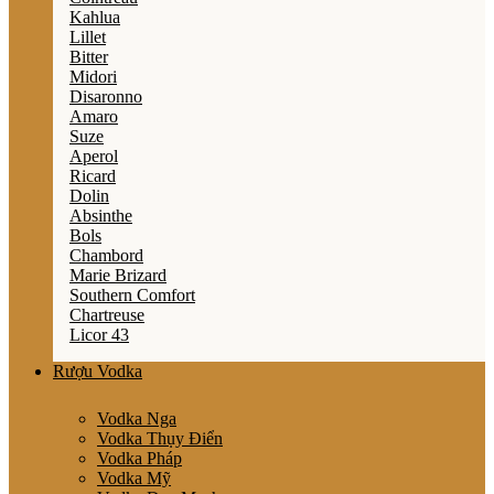
Kahlua
Lillet
Bitter
Midori
Disaronno
Amaro
Suze
Aperol
Ricard
Dolin
Absinthe
Bols
Chambord
Marie Brizard
Southern Comfort
Chartreuse
Licor 43
Rượu Vodka
Vodka Nga
Vodka Thụy Điển
Vodka Pháp
Vodka Mỹ