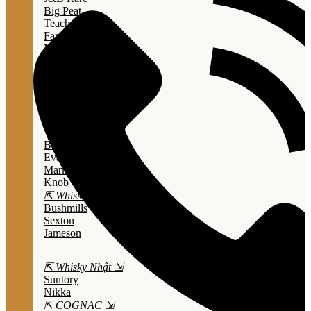
Big Peat
Teacher's
Famous Grouse
Monkey Shouder
Wall Street
⇱ Whiskey Mỹ ⇲
Jack Daniel’s
Jim Beam
Wild Turkey
Bulleit Bourbon
Evan Williams
Marker's Mark
Knob Creek
⇱ Whiskey Ailen ⇲
Bushmills
Sexton
Jameson
⇱ Whisky Nhật ⇲
Suntory
Nikka
⇱ COGNAC ⇲