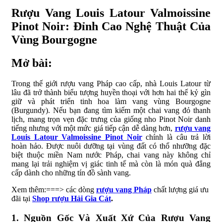
Rượu Vang Louis Latour Valmoissine
Pinot Noir: Đỉnh Cao Nghệ Thuật Của
Vùng Bourgogne
Mở bài:
Trong thế giới rượu vang Pháp cao cấp, nhà Louis Latour từ
lâu đã trở thành biểu tượng huyền thoại với hơn hai thế kỷ gìn
giữ và phát triển tinh hoa làm vang vùng Bourgogne
(Burgundy). Nếu bạn đang tìm kiếm một chai vang đỏ thanh
lịch, mang trọn vẹn đặc trưng của giống nho Pinot Noir danh
tiếng nhưng với một mức giá tiếp cận dễ dàng hơn,
rượu vang
Louis Latour Valmoissine Pinot Noir
chính là câu trả lời
hoàn hảo. Được nuôi dưỡng tại vùng đất có thổ nhưỡng đặc
biệt thuộc miền Nam nước Pháp, chai vang này không chỉ
mang lại trải nghiệm vị giác tinh tế mà còn là món quà đẳng
cấp dành cho những tín đồ sành vang.
Xem thêm:===> các dòng
rượu vang Pháp
chất lượng giá ưu
đãi tại
Shop rượu Hải Gia Cát
.
1. Nguồn Gốc Và Xuất Xứ Của Rượu Vang