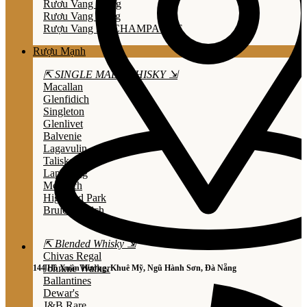
Rươu Vang Trắng
Rươu Vang Hồng
Rượu Vang Nổ/CHAMPAGNE
Rượu Mạnh
⇱ SINGLE MALT WHISKY ⇲
Macallan
Glenfidich
Singleton
Glenlivet
Balvenie
Lagavulin
Talisker
Laphroaig
Mortlach
Highland Park
Bruichladdich
⇱ Blended Whisky ⇲
Chivas Regal
Johnnie Walker
144 Hồ Xuân Hương, Khuê Mỹ, Ngũ Hành Sơn, Đà Nẵng
Ballantines
Dewar's
J&B Rare