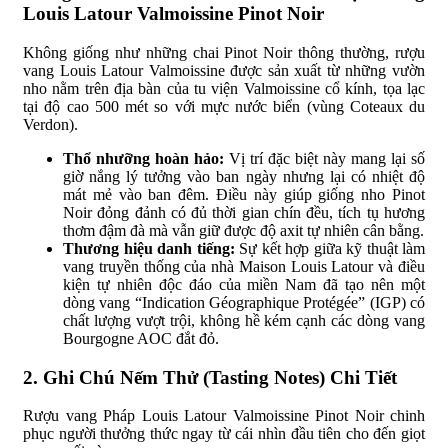
Louis Latour Valmoissine Pinot Noir
Không giống như những chai Pinot Noir thông thường, rượu
vang Louis Latour Valmoissine được sản xuất từ những vườn
nho nằm trên địa bàn của tu viện Valmoissine cổ kính, tọa lạc
tại độ cao 500 mét so với mực nước biển (vùng Coteaux du
Verdon).
Thổ nhưỡng hoàn hảo:
Vị trí đặc biệt này mang lại số
giờ nắng lý tưởng vào ban ngày nhưng lại có nhiệt độ
mát mẻ vào ban đêm. Điều này giúp giống nho Pinot
Noir đỏng đảnh có đủ thời gian chín đều, tích tụ hương
thơm đậm đà mà vẫn giữ được độ axit tự nhiên cân bằng.
Thương hiệu danh tiếng:
Sự kết hợp giữa kỹ thuật làm
vang truyền thống của nhà Maison Louis Latour và điều
kiện tự nhiên độc đáo của miền Nam đã tạo nên một
dòng vang “Indication Géographique Protégée” (IGP) có
chất lượng vượt trội, không hề kém cạnh các dòng vang
Bourgogne AOC đắt đỏ.
2. Ghi Chú Nếm Thử (Tasting Notes) Chi Tiết
Rượu vang Pháp Louis Latour Valmoissine Pinot Noir chinh
phục người thưởng thức ngay từ cái nhìn đầu tiên cho đến giọt