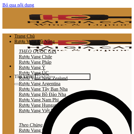
Bỏ qua nội dung
Trang Chủ
Rượu Vang Đà Nẵng
THEO QUỐC GIA
Rượu Vang Chile
Rượu Vang Pháp
Rượu Vang Ý
Rượu Vang ÚC
Tìm kiếm:
Rượu Vang New Zealand
Rượu Vang Argentina
Rượu Vang Tây Ban Nha
Rượu Vang Bồ Đào Nha
Rượu Vang Nam Phi
Rượu Vang Hungary
Rượu Vang Việt Nam
Theo Chủng Loại
Rươu Vang Đỏ