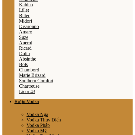
Kahlua
Lillet
Bitter
Midori
Disaronno
Amaro
Suze
Aperol
Ricard
Dolin
Absinthe
Bols
Chambord
Marie Brizard
Southern Comfort
Chartreuse
Licor 43
Rượu Vodka
Vodka Nga
Vodka Thụy Điển
Vodka Pháp
Vodka Mỹ