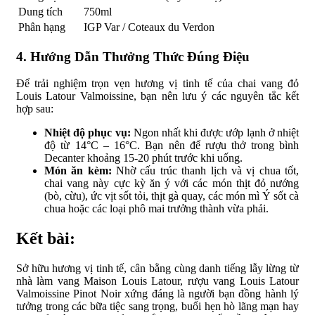
Dung tích
750ml
Phân hạng
IGP Var / Coteaux du Verdon
4. Hướng Dẫn Thưởng Thức Đúng Điệu
Để trải nghiệm trọn vẹn hương vị tinh tế của chai vang đỏ
Louis Latour Valmoissine, bạn nên lưu ý các nguyên tắc kết
hợp sau:
Nhiệt độ phục vụ:
Ngon nhất khi được ướp lạnh ở nhiệt
độ từ 14°C – 16°C. Bạn nên để rượu thở trong bình
Decanter khoảng 15-20 phút trước khi uống.
Món ăn kèm:
Nhờ cấu trúc thanh lịch và vị chua tốt,
chai vang này cực kỳ ăn ý với các món thịt đỏ nướng
(bò, cừu), ức vịt sốt tỏi, thịt gà quay, các món mì Ý sốt cà
chua hoặc các loại phô mai trưởng thành vừa phải.
Kết bài:
Sở hữu hương vị tinh tế, cân bằng cùng danh tiếng lẫy lừng từ
nhà làm vang Maison Louis Latour, rượu vang Louis Latour
Valmoissine Pinot Noir xứng đáng là người bạn đồng hành lý
tưởng trong các bữa tiệc sang trọng, buổi hẹn hò lãng mạn hay