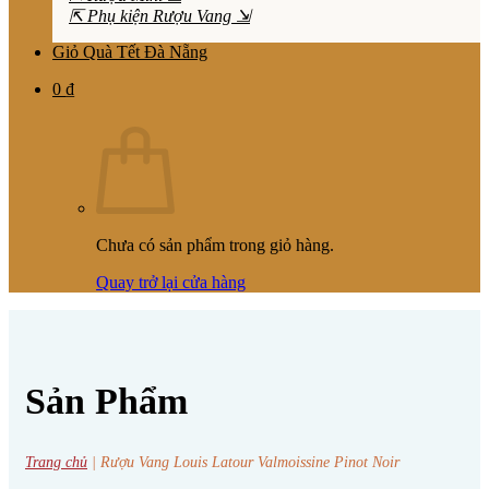
⇱ Phụ kiện Rượu Vang ⇲
Giỏ Quà Tết Đà Nẵng
0
₫
Chưa có sản phẩm trong giỏ hàng.
Quay trở lại cửa hàng
Sản Phẩm
Trang chủ
|
Rượu Vang Louis Latour Valmoissine Pinot Noir