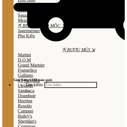
Olmeca
Patron
Sauza
Mezcal
⇱ RƯỢU THẢO MỘC ⇲
Jagermeister
Phụ Kiện
⇱ RƯỢU MÙI ⇲
Martini
D.O.M
Grand Marnier
Frangelico
Galliano
Giao hàng COD toàn quốc
ST Germain
Tìm kiếm:
Luxardo
Sambuca
Drambuie
Heering
Rosolio
Campari
Bailey's
Sheridan's
Cointreau