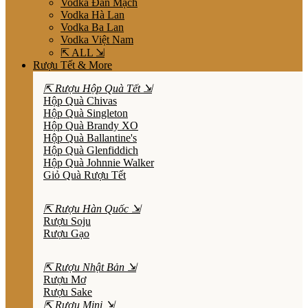
Vodka Đan Mạch
Vodka Hà Lan
Vodka Ba Lan
Vodka Việt Nam
⇱ ALL ⇲
Rượu Tết & More
⇱ Rượu Hộp Quà Tết ⇲
Hộp Quà Chivas
Hộp Quà Singleton
Hộp Quà Brandy XO
Hộp Quà Ballantine's
Hộp Quà Glenfiddich
Hộp Quà Johnnie Walker
Giỏ Quà Rượu Tết
⇱ Rượu Hàn Quốc ⇲
Rượu Soju
Rượu Gạo
⇱ Rượu Nhật Bản ⇲
Rượu Mơ
Rượu Sake
⇱ Rượu Mini ⇲