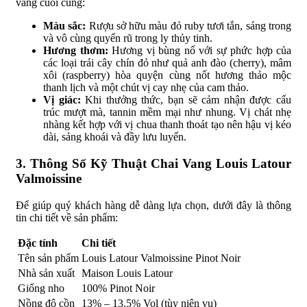
vang cuối cùng:
Màu sắc:
Rượu sở hữu màu đỏ ruby tươi tắn, sáng trong
và vô cùng quyến rũ trong ly thủy tinh.
Hương thơm:
Hương vị bùng nổ với sự phức hợp của
các loại trái cây chín đỏ như quả anh đào (cherry), mâm
xôi (raspberry) hòa quyện cùng nốt hương thảo mộc
thanh lịch và một chút vị cay nhẹ của cam thảo.
Vị giác:
Khi thưởng thức, bạn sẽ cảm nhận được cấu
trúc mượt mà, tannin mềm mại như nhung. Vị chát nhẹ
nhàng kết hợp với vị chua thanh thoát tạo nên hậu vị kéo
dài, sảng khoái và đầy lưu luyến.
3. Thông Số Kỹ Thuật Chai Vang Louis Latour
Valmoissine
Để giúp quý khách hàng dễ dàng lựa chọn, dưới đây là thông
tin chi tiết về sản phẩm:
Đặc tính
Chi tiết
Tên sản phẩm
Louis Latour Valmoissine Pinot Noir
Nhà sản xuất
Maison Louis Latour
Giống nho
100% Pinot Noir
Nồng độ cồn
13% – 13.5% Vol (tùy niên vụ)