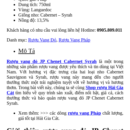
Dung tích: 750ml
Vùng: Languedoc
Giống nho: Cabernet – Syrah
Nồng độ: 13,5%
Khách hàng có nhu cầu vui lòng liên hệ Hotline:
0905.809.011
Danh mục:
Rượu Vang Đỏ
,
Rượu Vang Pháp
Mô Tả
Rượu vang đỏ JP Chenet Cabernet Syrah
là một trong
những sản phẩm rượu vang được yêu thích và tin dùng tại Việt
Nam. Với hương vị đặc trưng của hai loại nho Cabernet
Sauvignon và Syrah, rượu vang này mang đến cho người
thưởng thức một trải nghiệm tuyệt vời về hương vị và hương
thơm. Trong bài viết này, chúng ta sẽ cùng
Shop rượu Hải Gia
Cát
tìm hiểu về quy trình sản xuất, điểm nổi bật, giá cả, cách
thưởng thức và bảo quản rượu vang đỏ JP Chenet Cabernet
Syrah.
Xem thêm: >>> các dòng
rượu vang Pháp
chất lượng,
giá tốt tại Hải Gia Cát.