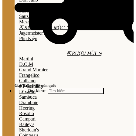
Olmeca
Patron
Sauza
Mezcal
⇱ RƯỢU THẢO MỘC ⇲
Jagermeister
Phụ Kiện
⇱ RƯỢU MÙI ⇲
Martini
D.O.M
Grand Marnier
Frangelico
Galliano
Giao hàng COD toàn quốc
ST Germain
Tìm kiếm:
Luxardo
Sambuca
Drambuie
Heering
Rosolio
Campari
Bailey's
Sheridan's
Cointreau