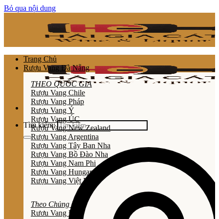
Bỏ qua nội dung
Trang Chủ
Rượu Vang Đà Nẵng
THEO QUỐC GIA
Rượu Vang Chile
Rượu Vang Pháp
Rượu Vang Ý
Rượu Vang ÚC
Tìm kiếm:
Rượu Vang New Zealand
Rượu Vang Argentina
Rượu Vang Tây Ban Nha
Rượu Vang Bồ Đào Nha
Rượu Vang Nam Phi
Rượu Vang Hungary
Rượu Vang Việt Nam
Theo Chủng Loại
Rươu Vang Đỏ