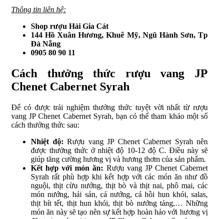
Thông tin liên hệ:
Shop rượu Hải Gia Cát
144 Hồ Xuân Hương, Khuê Mỹ, Ngũ Hành Sơn, Tp
Đà Nẵng
0905 80 90 11
Cách thưởng thức rượu vang JP
Chenet Cabernet Syrah
Để có được trải nghiệm thưởng thức tuyệt vời nhất từ rượu
vang JP Chenet Cabernet Syrah, bạn có thể tham khảo một số
cách thưởng thức sau:
Nhiệt độ:
Rượu vang JP Chenet Cabernet Syrah nên
được thưởng thức ở nhiệt độ 10-12 độ C. Điều này sẽ
giúp tăng cường hương vị và hương thơm của sản phẩm.
Kết hợp với món ăn:
Rượu vang JP Chenet Cabernet
Syrah rất phù hợp khi kết hợp với các món ăn như đồ
nguội, thịt cừu nướng, thịt bò và thịt nai, phô mai, các
món nướng, hải sản, cá nướng, cá hồi hun khói, salas,
thịt bít tết, thịt hun khói, thịt bò nướng tảng,… Những
món ăn này sẽ tạo nên sự kết hợp hoàn hảo với hương vị