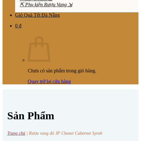
⇱ Phụ kiện Rượu Vang ⇲
Giỏ Quà Tết Đà Nẵng
0
₫
Chưa có sản phẩm trong giỏ hàng.
Quay trở lại cửa hàng
Sản Phẩm
Trang chủ
|
Rượu vang đỏ JP Chenet Cabernet Syrah