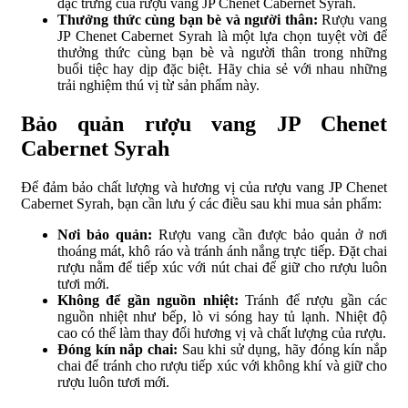
đặc trưng của rượu vang JP Chenet Cabernet Syrah.
Thưởng thức cùng bạn bè và người thân:
Rượu vang
JP Chenet Cabernet Syrah là một lựa chọn tuyệt vời để
thưởng thức cùng bạn bè và người thân trong những
buổi tiệc hay dịp đặc biệt. Hãy chia sẻ với nhau những
trải nghiệm thú vị từ sản phẩm này.
Bảo quản rượu vang JP Chenet
Cabernet Syrah
Để đảm bảo chất lượng và hương vị của rượu vang JP Chenet
Cabernet Syrah, bạn cần lưu ý các điều sau khi mua sản phẩm:
Nơi bảo quản:
Rượu vang cần được bảo quản ở nơi
thoáng mát, khô ráo và tránh ánh nắng trực tiếp. Đặt chai
rượu nằm để tiếp xúc với nút chai để giữ cho rượu luôn
tươi mới.
Không để gần nguồn nhiệt:
Tránh để rượu gần các
nguồn nhiệt như bếp, lò vi sóng hay tủ lạnh. Nhiệt độ
cao có thể làm thay đổi hương vị và chất lượng của rượu.
Đóng kín nắp chai:
Sau khi sử dụng, hãy đóng kín nắp
chai để tránh cho rượu tiếp xúc với không khí và giữ cho
rượu luôn tươi mới.