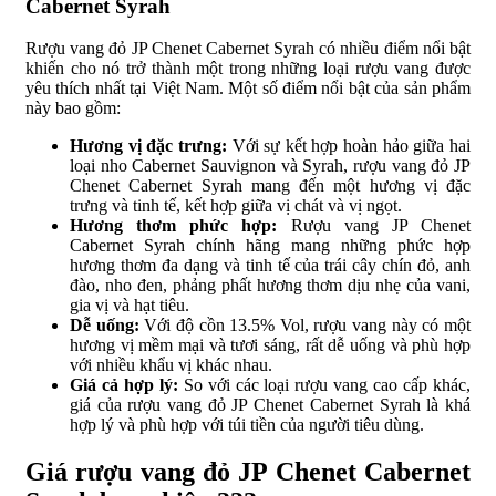
Cabernet Syrah
Rượu vang đỏ JP Chenet Cabernet Syrah có nhiều điểm nổi bật
khiến cho nó trở thành một trong những loại rượu vang được
yêu thích nhất tại Việt Nam. Một số điểm nổi bật của sản phẩm
này bao gồm:
Hương vị đặc trưng:
Với sự kết hợp hoàn hảo giữa hai
loại nho Cabernet Sauvignon và Syrah, rượu vang đỏ JP
Chenet Cabernet Syrah mang đến một hương vị đặc
trưng và tinh tế, kết hợp giữa vị chát và vị ngọt.
Hương thơm phức hợp:
Rượu vang JP Chenet
Cabernet Syrah chính hãng mang những phức hợp
hương thơm đa dạng và tinh tế của trái cây chín đỏ, anh
đào, nho đen, phảng phất hương thơm dịu nhẹ của vani,
gia vị và hạt tiêu.
Dễ uống:
Với độ cồn 13.5% Vol, rượu vang này có một
hương vị mềm mại và tươi sáng, rất dễ uống và phù hợp
với nhiều khẩu vị khác nhau.
Giá cả hợp lý:
So với các loại rượu vang cao cấp khác,
giá của rượu vang đỏ JP Chenet Cabernet Syrah là khá
hợp lý và phù hợp với túi tiền của người tiêu dùng.
Giá rượu vang đỏ JP Chenet Cabernet