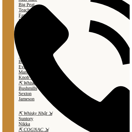
Big Peat
Teacher's
Famous Grouse
Monkey Shouder
Wall Street
⇱ Whiskey Mỹ ⇲
Jack Daniel’s
Jim Beam
Wild Turkey
Bulleit Bourbon
Evan Williams
Marker's Mark
Knob Creek
⇱ Whiskey Ailen ⇲
Bushmills
Sexton
Jameson
⇱ Whisky Nhật ⇲
Suntory
Nikka
⇱ COGNAC ⇲