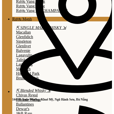
Rươu Vang Trắng
Rươu Vang Hồng
Rượu Vang Nổ/CHAMPAGNE
Rượu Mạnh
⇱ SINGLE MALT WHISKY ⇲
Macallan
Glenfidich
Singleton
Glenlivet
Balvenie
Lagavulin
Talisker
Laphroaig
Mortlach
Highland Park
Bruichladdich
⇱ Blended Whisky ⇲
Chivas Regal
Johnnie Walker
144 Hồ Xuân Hương, Khuê Mỹ, Ngũ Hành Sơn, Đà Nẵng
Ballantines
Dewar's
J&B Rare