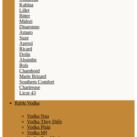
Kahlua
Lillet
Bitter
Midori
Disaronno
Amaro
Suze
Aperol
Ricard
Dolin
Absinthe
Bols
Chambord
Marie Brizard
Southern Comfort
Chartreuse
Licor 43
Rượu Vodka
Vodka Nga
Vodka Thụy Điển
Vodka Pháp
Vodka Mỹ