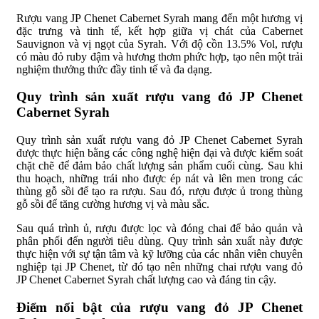
Rượu vang JP Chenet Cabernet Syrah mang đến một hương vị
đặc trưng và tinh tế, kết hợp giữa vị chát của Cabernet
Sauvignon và vị ngọt của Syrah. Với độ cồn 13.5% Vol, rượu
có màu đỏ ruby đậm và hương thơm phức hợp, tạo nên một trải
nghiệm thưởng thức đầy tinh tế và đa dạng.
Quy trình sản xuất rượu vang đỏ JP Chenet
Cabernet Syrah
Quy trình sản xuất rượu vang đỏ JP Chenet Cabernet Syrah
được thực hiện bằng các công nghệ hiện đại và được kiểm soát
chặt chẽ để đảm bảo chất lượng sản phẩm cuối cùng. Sau khi
thu hoạch, những trái nho được ép nát và lên men trong các
thùng gỗ sồi để tạo ra rượu. Sau đó, rượu được ủ trong thùng
gỗ sồi để tăng cường hương vị và màu sắc.
Sau quá trình ủ, rượu được lọc và đóng chai để bảo quản và
phân phối đến người tiêu dùng. Quy trình sản xuất này được
thực hiện với sự tận tâm và kỹ lưỡng của các nhân viên chuyên
nghiệp tại JP Chenet, từ đó tạo nên những chai rượu vang đỏ
JP Chenet Cabernet Syrah chất lượng cao và đáng tin cậy.
Điểm nổi bật của rượu vang đỏ JP Chenet