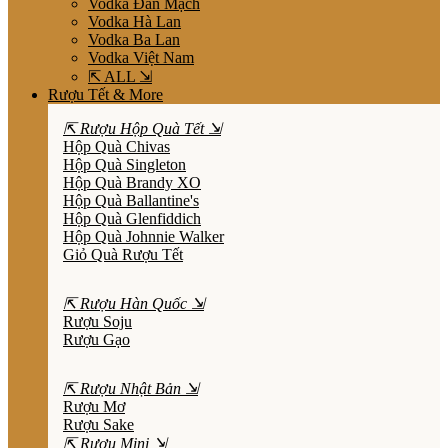
Vodka Đan Mạch
Vodka Hà Lan
Vodka Ba Lan
Vodka Việt Nam
⇱ ALL ⇲
Rượu Tết & More
⇱ Rượu Hộp Quà Tết ⇲
Hộp Quà Chivas
Hộp Quà Singleton
Hộp Quà Brandy XO
Hộp Quà Ballantine's
Hộp Quà Glenfiddich
Hộp Quà Johnnie Walker
Giỏ Quà Rượu Tết
⇱ Rượu Hàn Quốc ⇲
Rượu Soju
Rượu Gạo
⇱ Rượu Nhật Bản ⇲
Rượu Mơ
Rượu Sake
⇱ Rượu Mini ⇲