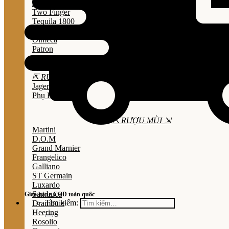
Jose Cuervo
Two Finger
Tequila 1800
Don Julio
Olmeca
Patron
Sauza
Mezcal
⇱ RƯỢU THẢO MỘC ⇲
Jagermeister
Phụ Kiện
⇱ RƯỢU MÙI ⇲
Martini
D.O.M
Grand Marnier
Frangelico
Galliano
ST Germain
Luxardo
Sambuca
Giao hàng COD toàn quốc
Tìm kiếm:
Drambuie
Heering
Rosolio