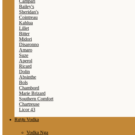
Campari
Bailey's
Sheridan's
Cointreau
Kahlua
Lillet
Bitter
Midori
Disaronno
Amaro
Suze
Aperol
Ricard
Dolin
Absinthe
Bols
Chambord
Marie Brizard
Southern Comfort
Chartreuse
Licor 43
Rượu Vodka
Vodka Nga