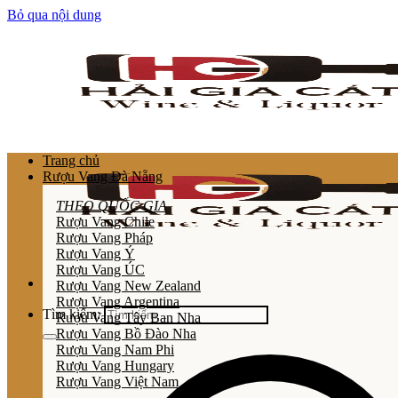
Bỏ qua nội dung
Trang chủ
Rượu Vang Đà Nẵng
THEO QUỐC GIA
Rượu Vang Chile
Rượu Vang Pháp
Rượu Vang Ý
Rượu Vang ÚC
Rượu Vang New Zealand
Rượu Vang Argentina
Tìm kiếm:
Rượu Vang Tây Ban Nha
Rượu Vang Bồ Đào Nha
Rượu Vang Nam Phi
Rượu Vang Hungary
Rượu Vang Việt Nam