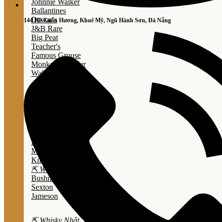
Johnnie Walker
Ballantines
Dewar's
144 Hồ Xuân Hương, Khuê Mỹ, Ngũ Hành Sơn, Đà Nẵng
J&B Rare
Big Peat
Teacher's
Famous Grouse
Monkey Shouder
Wall Street
⇱ Whiskey Mỹ ⇲
Jack Daniel’s
Jim Beam
Wild Turkey
Bulleit Bourbon
Evan Williams
Marker's Mark
Knob Creek
⇱ Whiskey Ailen ⇲
Bushmills
Sexton
Jameson
⇱ Whisky Nhật ⇲