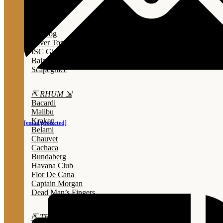
Lady Triệu
Sông Cái
Opihr
Bulldog
Silver Top
ISC Gin
Baigur
Scapegrace
⇱ RHUM ⇲
Bacardi
Malibu
Kraken
[email protected]
Belami
Chauvet
Cachaca
Bundaberg
Havana Club
Flor De Cana
Captain Morgan
Dead Man’s Fingers
⇱ TEQUILA ⇲