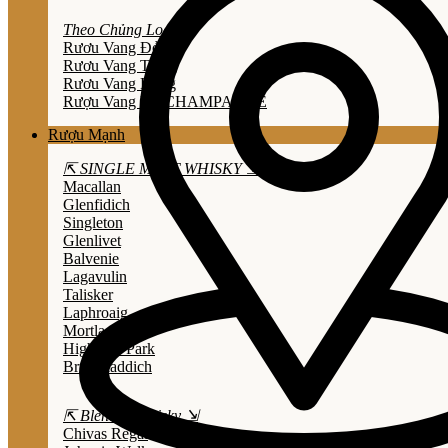
Theo Chủng Loại
Rươu Vang Đỏ
Rươu Vang Trắng
Rươu Vang Hồng
Rượu Vang Nổ/CHAMPAGNE
Rượu Mạnh
⇱ SINGLE MALT WHISKY ⇲
Macallan
Glenfidich
Singleton
Glenlivet
Balvenie
Lagavulin
Talisker
Laphroaig
Mortlach
Highland Park
Bruichladdich
⇱ Blended Whisky ⇲
Chivas Regal