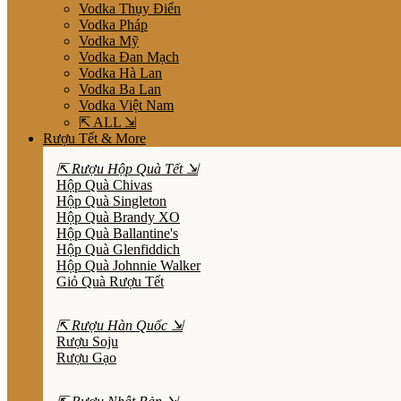
Vodka Thụy Điển
Vodka Pháp
Vodka Mỹ
Vodka Đan Mạch
Vodka Hà Lan
Vodka Ba Lan
Vodka Việt Nam
⇱ ALL ⇲
Rượu Tết & More
⇱ Rượu Hộp Quà Tết ⇲
Hộp Quà Chivas
Hộp Quà Singleton
Hộp Quà Brandy XO
Hộp Quà Ballantine's
Hộp Quà Glenfiddich
Hộp Quà Johnnie Walker
Giỏ Quà Rượu Tết
⇱ Rượu Hàn Quốc ⇲
Rượu Soju
Rượu Gạo