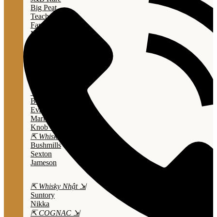
Big Peat
Teacher's
Famous Grouse
Monkey Shouder
Wall Street
⇱ Whiskey Mỹ ⇲
Jack Daniel’s
Jim Beam
Wild Turkey
Bulleit Bourbon
Evan Williams
Marker's Mark
Knob Creek
⇱ Whiskey Ailen ⇲
Bushmills
Sexton
Jameson
⇱ Whisky Nhật ⇲
Suntory
Nikka
⇱ COGNAC ⇲