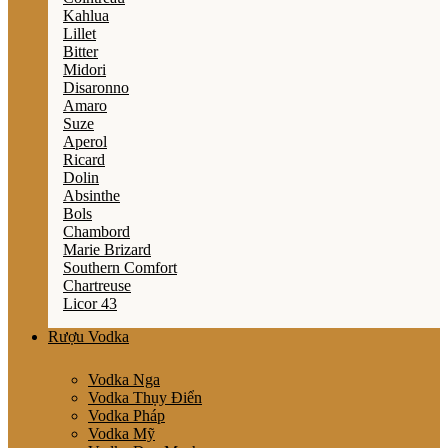
Kahlua
Lillet
Bitter
Midori
Disaronno
Amaro
Suze
Aperol
Ricard
Dolin
Absinthe
Bols
Chambord
Marie Brizard
Southern Comfort
Chartreuse
Licor 43
Rượu Vodka
Vodka Nga
Vodka Thụy Điển
Vodka Pháp
Vodka Mỹ