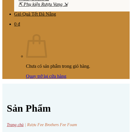
⇱ Phụ kiện Rượu Vang ⇲
Giỏ Quà Tết Đà Nẵng
0
₫
Chưa có sản phẩm trong giỏ hàng.
Quay trở lại cửa hàng
Sản Phẩm
Trang chủ
|
Rượu Fee Brothers Fee Foam