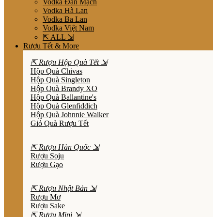
Vodka Đan Mạch
Vodka Hà Lan
Vodka Ba Lan
Vodka Việt Nam
⇱ ALL ⇲
Rượu Tết & More
⇱ Rượu Hộp Quà Tết ⇲
Hộp Quà Chivas
Hộp Quà Singleton
Hộp Quà Brandy XO
Hộp Quà Ballantine's
Hộp Quà Glenfiddich
Hộp Quà Johnnie Walker
Giỏ Quà Rượu Tết
⇱ Rượu Hàn Quốc ⇲
Rượu Soju
Rượu Gạo
⇱ Rượu Nhật Bản ⇲
Rượu Mơ
Rượu Sake
⇱ Rượu Mini ⇲