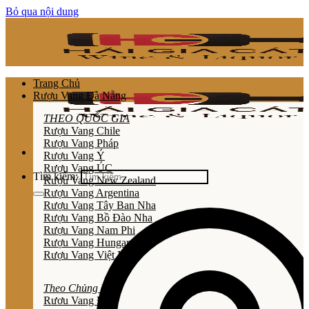
Bỏ qua nội dung
Trang Chủ
Rượu Vang Đà Nẵng
THEO QUỐC GIA
Rượu Vang Chile
Rượu Vang Pháp
Rượu Vang Ý
Rượu Vang ÚC
Tìm kiếm:
Rượu Vang New Zealand
Rượu Vang Argentina
Rượu Vang Tây Ban Nha
Rượu Vang Bồ Đào Nha
Rượu Vang Nam Phi
Rượu Vang Hungary
Rượu Vang Việt Nam
Theo Chủng Loại
Rươu Vang Đỏ