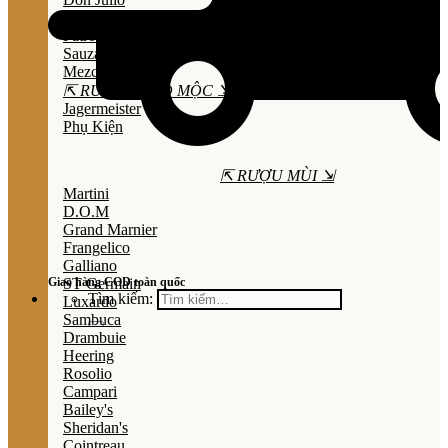
Olmeca
Patron
Sauza
Mezcal
⇱ RƯỢU THẢO MỘC ⇲
Jagermeister
Phụ Kiện
⇱ RƯỢU MÙI ⇲
Martini
D.O.M
Grand Marnier
Frangelico
Galliano
Giao hàng COD toàn quốc
ST Germain
Tìm kiếm:
Luxardo
Sambuca
Drambuie
Heering
Rosolio
Campari
Bailey's
Sheridan's
Cointreau