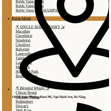
Rươu Vang Trắng
Rươu Vang Hồng
Rượu Vang Nổ/CHAMPAGNE
Rượu Mạnh
⇱ SINGLE MALT WHISKY ⇲
Macallan
Glenfidich
Singleton
Glenlivet
Balvenie
Lagavulin
Talisker
Laphroaig
Mortlach
Highland Park
Bruichladdich
⇱ Blended Whisky ⇲
Chivas Regal
Johnnie Walker
144 Hồ Xuân Hương, Khuê Mỹ, Ngũ Hành Sơn, Đà Nẵng
Ballantines
Dewar's
J&B Rare