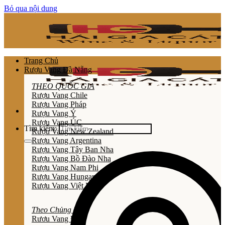
Bỏ qua nội dung
Trang Chủ
Rượu Vang Đà Nẵng
THEO QUỐC GIA
Rượu Vang Chile
Rượu Vang Pháp
Rượu Vang Ý
Rượu Vang ÚC
Tìm kiếm:
Rượu Vang New Zealand
Rượu Vang Argentina
Rượu Vang Tây Ban Nha
Rượu Vang Bồ Đào Nha
Rượu Vang Nam Phi
Rượu Vang Hungary
Rượu Vang Việt Nam
Theo Chủng Loại
Rươu Vang Đỏ