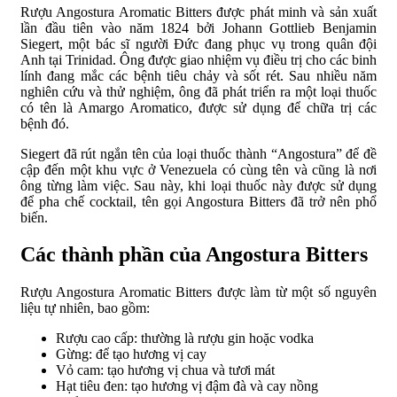
Rượu Angostura Aromatic Bitters được phát minh và sản xuất
lần đầu tiên vào năm 1824 bởi Johann Gottlieb Benjamin
Siegert, một bác sĩ người Đức đang phục vụ trong quân đội
Anh tại Trinidad. Ông được giao nhiệm vụ điều trị cho các binh
lính đang mắc các bệnh tiêu chảy và sốt rét. Sau nhiều năm
nghiên cứu và thử nghiệm, ông đã phát triển ra một loại thuốc
có tên là Amargo Aromatico, được sử dụng để chữa trị các
bệnh đó.
Siegert đã rút ngắn tên của loại thuốc thành “Angostura” để đề
cập đến một khu vực ở Venezuela có cùng tên và cũng là nơi
ông từng làm việc. Sau này, khi loại thuốc này được sử dụng
để pha chế cocktail, tên gọi Angostura Bitters đã trở nên phổ
biến.
Các thành phần của Angostura Bitters
Rượu Angostura Aromatic Bitters được làm từ một số nguyên
liệu tự nhiên, bao gồm:
Rượu cao cấp: thường là rượu gin hoặc vodka
Gừng: để tạo hương vị cay
Vỏ cam: tạo hương vị chua và tươi mát
Hạt tiêu đen: tạo hương vị đậm đà và cay nồng