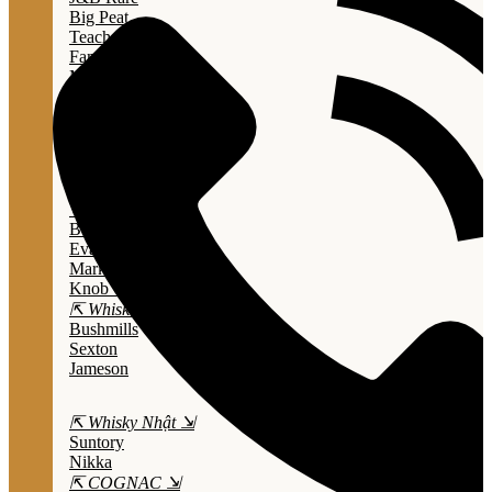
Big Peat
Teacher's
Famous Grouse
Monkey Shouder
Wall Street
⇱ Whiskey Mỹ ⇲
Jack Daniel’s
Jim Beam
Wild Turkey
Bulleit Bourbon
Evan Williams
Marker's Mark
Knob Creek
⇱ Whiskey Ailen ⇲
Bushmills
Sexton
Jameson
⇱ Whisky Nhật ⇲
Suntory
Nikka
⇱ COGNAC ⇲