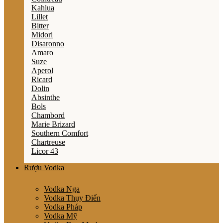
Kahlua
Lillet
Bitter
Midori
Disaronno
Amaro
Suze
Aperol
Ricard
Dolin
Absinthe
Bols
Chambord
Marie Brizard
Southern Comfort
Chartreuse
Licor 43
Rượu Vodka
Vodka Nga
Vodka Thụy Điển
Vodka Pháp
Vodka Mỹ