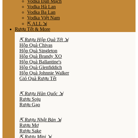
Vodka Đan Mạch
Vodka Hà Lan
Vodka Ba Lan
Vodka Việt Nam
⇱ ALL ⇲
Rượu Tết & More
⇱ Rượu Hộp Quà Tết ⇲
Hộp Quà Chivas
Hộp Quà Singleton
Hộp Quà Brandy XO
Hộp Quà Ballantine's
Hộp Quà Glenfiddich
Hộp Quà Johnnie Walker
Giỏ Quà Rượu Tết
⇱ Rượu Hàn Quốc ⇲
Rượu Soju
Rượu Gạo
⇱ Rượu Nhật Bản ⇲
Rượu Mơ
Rượu Sake
⇱ Rượu Mini ⇲