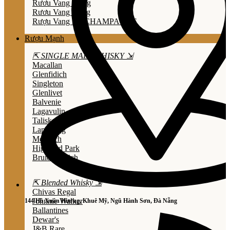
Rươu Vang Trắng
Rươu Vang Hồng
Rượu Vang Nổ/CHAMPAGNE
Rượu Mạnh
⇱ SINGLE MALT WHISKY ⇲
Macallan
Glenfidich
Singleton
Glenlivet
Balvenie
Lagavulin
Talisker
Laphroaig
Mortlach
Highland Park
Bruichladdich
⇱ Blended Whisky ⇲
Chivas Regal
Johnnie Walker
144 Hồ Xuân Hương, Khuê Mỹ, Ngũ Hành Sơn, Đà Nẵng
Ballantines
Dewar's
J&B Rare