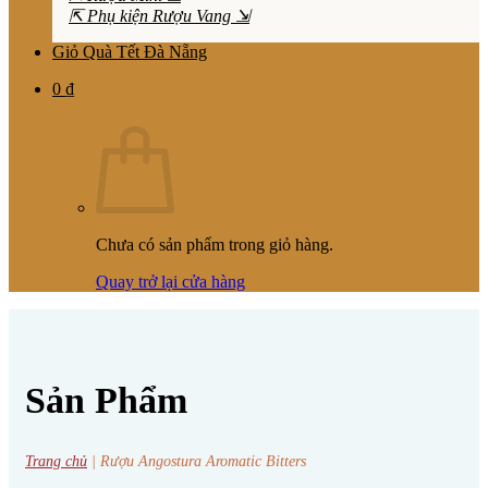
⇱ Phụ kiện Rượu Vang ⇲
Giỏ Quà Tết Đà Nẵng
0
₫
Chưa có sản phẩm trong giỏ hàng.
Quay trở lại cửa hàng
Sản Phẩm
Trang chủ
|
Rượu Angostura Aromatic Bitters