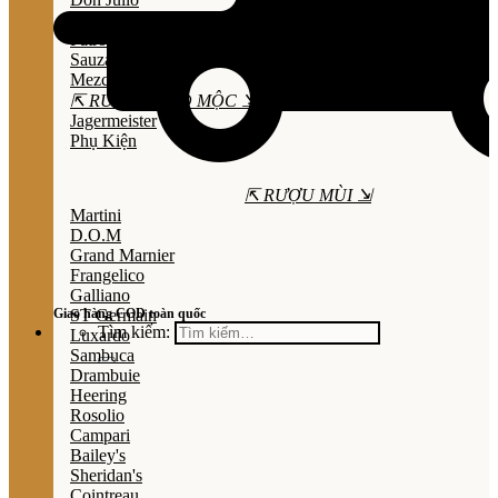
Olmeca
Patron
Sauza
Mezcal
⇱ RƯỢU THẢO MỘC ⇲
Jagermeister
Phụ Kiện
⇱ RƯỢU MÙI ⇲
Martini
D.O.M
Grand Marnier
Frangelico
Galliano
Giao hàng COD toàn quốc
ST Germain
Tìm kiếm:
Luxardo
Sambuca
Drambuie
Heering
Rosolio
Campari
Bailey's
Sheridan's
Cointreau