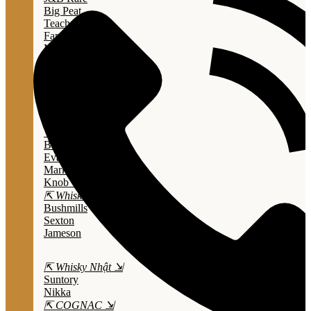
Big Peat
Teacher's
Famous Grouse
Monkey Shouder
Wall Street
⇱ Whiskey Mỹ ⇲
Jack Daniel’s
Jim Beam
Wild Turkey
Bulleit Bourbon
Evan Williams
Marker's Mark
Knob Creek
⇱ Whiskey Ailen ⇲
Bushmills
Sexton
Jameson
⇱ Whisky Nhật ⇲
Suntory
Nikka
⇱ COGNAC ⇲