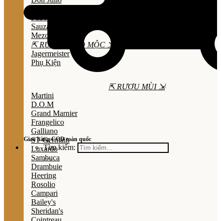
Olmeca
Patron
Sauza
Mezcal
⇱ RƯỢU THẢO MỘC ⇲
Jagermeister
Phụ Kiện
⇱ RƯỢU MÙI ⇲
Martini
D.O.M
Grand Marnier
Frangelico
Galliano
Giao hàng COD toàn quốc
ST Germain
Tìm kiếm:
Luxardo
Sambuca
Drambuie
Heering
Rosolio
Campari
Bailey's
Sheridan's
Cointreau