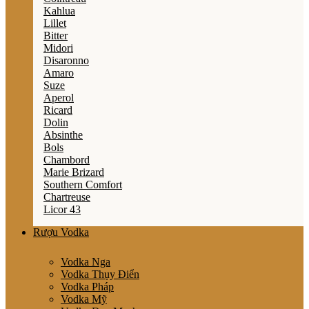
Kahlua
Lillet
Bitter
Midori
Disaronno
Amaro
Suze
Aperol
Ricard
Dolin
Absinthe
Bols
Chambord
Marie Brizard
Southern Comfort
Chartreuse
Licor 43
Rượu Vodka
Vodka Nga
Vodka Thụy Điển
Vodka Pháp
Vodka Mỹ