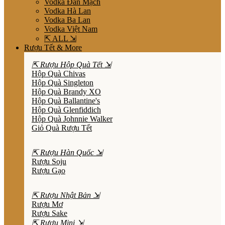
Vodka Đan Mạch
Vodka Hà Lan
Vodka Ba Lan
Vodka Việt Nam
⇱ ALL ⇲
Rượu Tết & More
⇱ Rượu Hộp Quà Tết ⇲
Hộp Quà Chivas
Hộp Quà Singleton
Hộp Quà Brandy XO
Hộp Quà Ballantine's
Hộp Quà Glenfiddich
Hộp Quà Johnnie Walker
Giỏ Quà Rượu Tết
⇱ Rượu Hàn Quốc ⇲
Rượu Soju
Rượu Gạo
⇱ Rượu Nhật Bản ⇲
Rượu Mơ
Rượu Sake
⇱ Rượu Mini ⇲