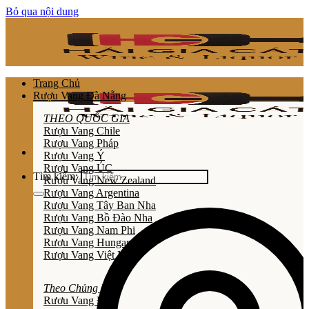
Bỏ qua nội dung
Trang Chủ
Rượu Vang Đà Nẵng
THEO QUỐC GIA
Rượu Vang Chile
Rượu Vang Pháp
Rượu Vang Ý
Rượu Vang ÚC
Tìm kiếm:
Rượu Vang New Zealand
Rượu Vang Argentina
Rượu Vang Tây Ban Nha
Rượu Vang Bồ Đào Nha
Rượu Vang Nam Phi
Rượu Vang Hungary
Rượu Vang Việt Nam
Theo Chủng Loại
Rươu Vang Đỏ