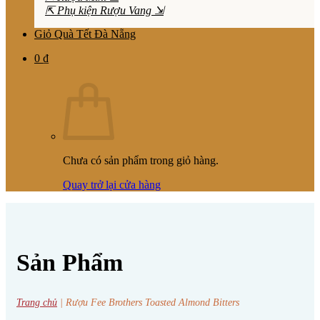
⇱ Phụ kiện Rượu Vang ⇲
Giỏ Quà Tết Đà Nẵng
0
₫
Chưa có sản phẩm trong giỏ hàng.
Quay trở lại cửa hàng
Sản Phẩm
Trang chủ
|
Rượu Fee Brothers Toasted Almond Bitters