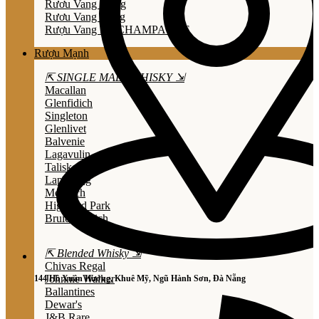
Rươu Vang Trắng
Rươu Vang Hồng
Rượu Vang Nổ/CHAMPAGNE
Rượu Mạnh
⇱ SINGLE MALT WHISKY ⇲
Macallan
Glenfidich
Singleton
Glenlivet
Balvenie
Lagavulin
Talisker
Laphroaig
Mortlach
Highland Park
Bruichladdich
⇱ Blended Whisky ⇲
Chivas Regal
Johnnie Walker
144 Hồ Xuân Hương, Khuê Mỹ, Ngũ Hành Sơn, Đà Nẵng
Ballantines
Dewar's
J&B Rare