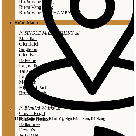
Rươu Vang Trắng
Rươu Vang Hồng
Rượu Vang Nổ/CHAMPAGNE
Rượu Mạnh
⇱ SINGLE MALT WHISKY ⇲
Macallan
Glenfidich
Singleton
Glenlivet
Balvenie
Lagavulin
Talisker
Laphroaig
Mortlach
Highland Park
Bruichladdich
⇱ Blended Whisky ⇲
Chivas Regal
Johnnie Walker
144 Hồ Xuân Hương, Khuê Mỹ, Ngũ Hành Sơn, Đà Nẵng
Ballantines
Dewar's
J&B Rare