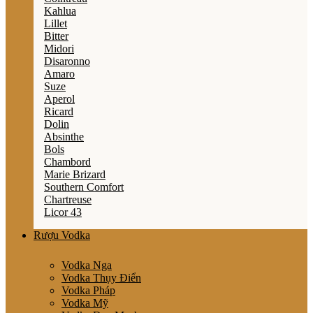
Kahlua
Lillet
Bitter
Midori
Disaronno
Amaro
Suze
Aperol
Ricard
Dolin
Absinthe
Bols
Chambord
Marie Brizard
Southern Comfort
Chartreuse
Licor 43
Rượu Vodka
Vodka Nga
Vodka Thụy Điển
Vodka Pháp
Vodka Mỹ