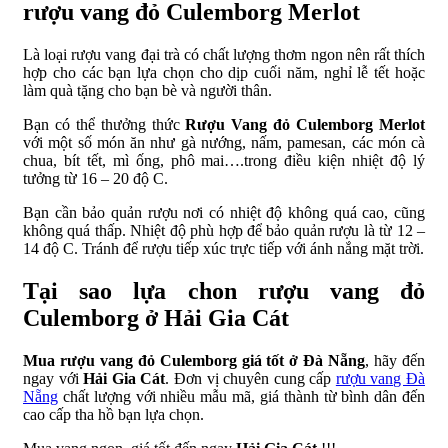
rượu vang đỏ Culemborg Merlot
Là loại rượu vang đại trà có chất lượng thơm ngon nên rất thích
hợp cho các bạn lựa chọn cho dịp cuối năm, nghỉ lễ tết hoặc
làm quà tặng cho bạn bè và người thân.
Bạn có thể thưởng thức
Rượu Vang đỏ Culemborg Merlot
với một số món ăn như gà nướng, nấm, pamesan, các món cà
chua, bít tết, mì ống, phô mai….trong điều kiện nhiệt độ lý
tưởng từ 16 – 20 độ C.
Bạn cần bảo quản rượu nơi có nhiệt độ không quá cao, cũng
không quá thấp. Nhiệt độ phù hợp để bảo quản rượu là từ 12 –
14 độ C. Tránh để rượu tiếp xúc trực tiếp với ánh nắng mặt trời.
Tại sao lựa chon rượu vang đỏ
Culemborg ở Hải Gia Cát
Mua rượu vang đỏ Culemborg giá tốt ở Đà Nẵng
, hãy đến
ngay với
Hải Gia Cát
. Đơn vị chuyên cung cấp
rượu vang Đà
Nẵng
chất lượng với nhiều mẫu mã, giá thành từ bình dân đến
cao cấp tha hồ bạn lựa chọn.