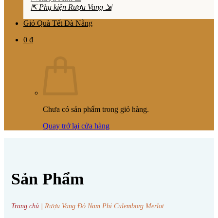
⇱ Phụ kiện Rượu Vang ⇲
Giỏ Quà Tết Đà Nẵng
0
₫
Chưa có sản phẩm trong giỏ hàng.
Quay trở lại cửa hàng
Sản Phẩm
Trang chủ
|
Rượu Vang Đỏ Nam Phi Culemborg Merlot