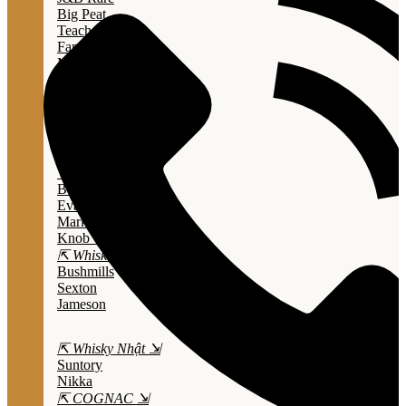
Big Peat
Teacher's
Famous Grouse
Monkey Shouder
Wall Street
⇱ Whiskey Mỹ ⇲
Jack Daniel’s
Jim Beam
Wild Turkey
Bulleit Bourbon
Evan Williams
Marker's Mark
Knob Creek
⇱ Whiskey Ailen ⇲
Bushmills
Sexton
Jameson
⇱ Whisky Nhật ⇲
Suntory
Nikka
⇱ COGNAC ⇲