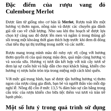
Đặc điểm của rượu vang đỏ
Culemborg Merlot
Được làm từ giống nho cơ bản là
Merlot
, Rượu toát lên một
hương vị thơm ngon, nồng nàn và được các chuyên gia đánh
giá rất cao về chất lượng. Nho sau khi thu hoạch sẽ được lựa
chọn kỹ càng sau đó được lên men và ngâm ủ trong thùng gỗ
sồi trong một khoảng thời gian thích hợp trước khi đem đi đóng
chai tiêu thụ tại thị trường trong nước và các nước.
Rượu mang trong mình màu đỏ ruby rực rỡ, cộng với hương
thơm quyến rũ của quả mọng màu đen, quả mận cùng hương vị
và socola sữa. Hương vị tươi tắn kết hợp với trái cây tươi sẽ
đem lại sự cuốn hút và hấp dẫn cho mọi khách hàng, khiến cho
hương vị rượu luôn tròn trịa trong miệng một cách khó quên.
Với mức giá trung bình, bạn sẽ được tận hưởng hương vị thơm
ngon của rượu cùng gia đình, bạn bè và người thân vào mỗi dịp
nghỉ lễ. Nồng độ cồn ở mức 13,5 % đảm bảo sự cân bằng trong
cấu trúc của rượu khiến cho bữa tiệc thêm vui tươi và tràn trề
hạnh phúc.
Một số lưu ý trong quá trình sử dụng