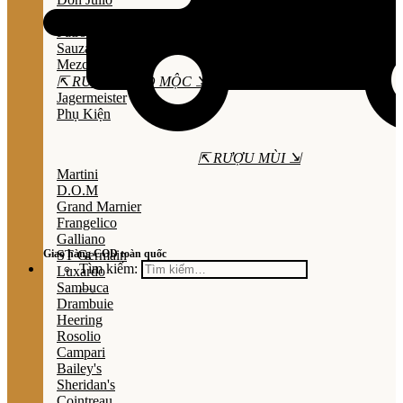
Olmeca
Patron
Sauza
Mezcal
⇱ RƯỢU THẢO MỘC ⇲
Jagermeister
Phụ Kiện
⇱ RƯỢU MÙI ⇲
Martini
D.O.M
Grand Marnier
Frangelico
Galliano
Giao hàng COD toàn quốc
ST Germain
Tìm kiếm:
Luxardo
Sambuca
Drambuie
Heering
Rosolio
Campari
Bailey's
Sheridan's
Cointreau