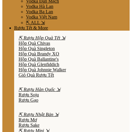
Vodka Đan Mạch
Vodka Hà Lan
Vodka Ba Lan
Vodka Việt Nam
⇱ ALL ⇲
Rượu Tết & More
⇱ Rượu Hộp Quà Tết ⇲
Hộp Quà Chivas
Hộp Quà Singleton
Hộp Quà Brandy XO
Hộp Quà Ballantine's
Hộp Quà Glenfiddich
Hộp Quà Johnnie Walker
Giỏ Quà Rượu Tết
⇱ Rượu Hàn Quốc ⇲
Rượu Soju
Rượu Gạo
⇱ Rượu Nhật Bản ⇲
Rượu Mơ
Rượu Sake
⇱ Rượu Mini ⇲