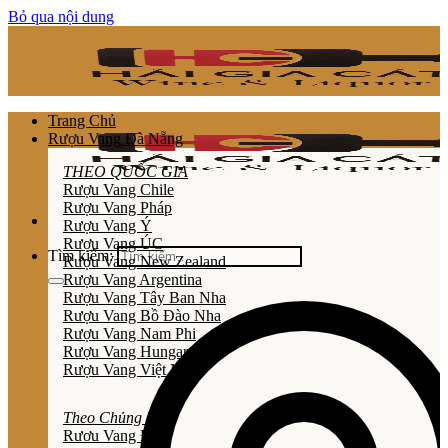
Bỏ qua nội dung
Trang Chủ
Rượu Vang Đà Nẵng
THEO QUỐC GIA
Rượu Vang Chile
Rượu Vang Pháp
Rượu Vang Ý
Rượu Vang ÚC
Tìm kiếm:
Rượu Vang New Zealand
Rượu Vang Argentina
Rượu Vang Tây Ban Nha
Rượu Vang Bồ Đào Nha
Rượu Vang Nam Phi
Rượu Vang Hungary
Rượu Vang Việt Nam
Theo Chủng Loại
Rươu Vang Đỏ