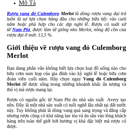
Mô Tả
Rượu vang đỏ Culemborg
Merlot
là dòng rượu vang đại trà
luôn là sự lựa chọn hàng đầu cho những bữa tiệc vào cuối
năm hoặc phù hợp cho các dịp nghỉ lễ. Rượu có xuất xứ
từ
Nam Phi
, được làm từ giống nho Merlot, nồng độ cồn của
rượu đạt ở mức 13,5 %.
Giới thiệu về rượu vang đỏ Culemborg
Merlot
Bạn đang phân vân không biết lựa chọn loại đồ uống nào cho
bữa cơm sum họp của gia đình vào kỳ nghỉ lễ hoặc bữa cơm
đoàn viên cuối năm. Hãy chọn ngay
Vang đỏ Culemborg
Merlot
để được sống trong những khoảnh khắc ấn tượng và
thú vị mà rượu mang lại.
Rượu có nguồn gốc từ Nam Phi do nhà sản xuất Avery tạo
nên. Đây là một nhà sản xuất có tuổi nghề lâu nhất tại đất nước
này. Tuy không phải là dòng vang quá sang trọng và đẳng cấp
nhưng rượu cũng có khả năng lan tỏa và ăn sâu vào lòng khách
hàng trên toàn thế giới bởi hương vị khá đặc biệt mà rượu có
được.