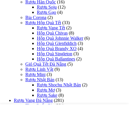
Rượu Hàn Quốc
(16)
Rượu Soju
(12)
Rượu Gạo
(4)
Bia Corona
(2)
Rượu Hộp Quà Tết
(33)
Rượu Vang Tết
(2)
Hộp Quà Chivas
(8)
Hộp Quà Johnnie Walker
(6)
Hộp Quà Glenfiddich
(3)
Hộp Quà Brandy XO
(4)
Hộp Quà Singleton
(3)
Hộp Quà Ballantines
(2)
Giỏ Quà Tết Đà Nẵng
(5)
Rượu Linh Vật
(9)
Rượu Mini
(3)
Rượu Nhật Bản
(13)
Rượu Shochu Nhật Bản
(2)
Rượu Mơ
(3)
Rượu Sake
(8)
Rượu Vang Đà Nẵng
(281)
Theo Quốc Gia
(221)
Rượu Vang Mỹ
(5)
Rượu Vang Nam Phi
(9)
Rượu Vang Chile
(50)
G7
(4)