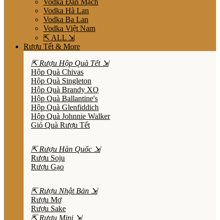
Vodka Đan Mạch
Vodka Hà Lan
Vodka Ba Lan
Vodka Việt Nam
⇱ ALL ⇲
Rượu Tết & More
⇱ Rượu Hộp Quà Tết ⇲
Hộp Quà Chivas
Hộp Quà Singleton
Hộp Quà Brandy XO
Hộp Quà Ballantine's
Hộp Quà Glenfiddich
Hộp Quà Johnnie Walker
Giỏ Quà Rượu Tết
⇱ Rượu Hàn Quốc ⇲
Rượu Soju
Rượu Gạo
⇱ Rượu Nhật Bản ⇲
Rượu Mơ
Rượu Sake
⇱ Rượu Mini ⇲