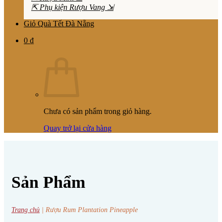
⇱ Phụ kiện Rượu Vang ⇲
Giỏ Quà Tết Đà Nẵng
0
₫
Chưa có sản phẩm trong giỏ hàng.
Quay trở lại cửa hàng
Sản Phẩm
Trang chủ
|
Rượu Rum Plantation Pineapple