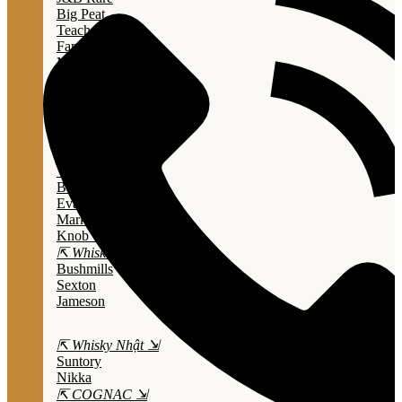
Big Peat
Teacher's
Famous Grouse
Monkey Shouder
Wall Street
⇱ Whiskey Mỹ ⇲
Jack Daniel’s
Jim Beam
Wild Turkey
Bulleit Bourbon
Evan Williams
Marker's Mark
Knob Creek
⇱ Whiskey Ailen ⇲
Bushmills
Sexton
Jameson
⇱ Whisky Nhật ⇲
Suntory
Nikka
⇱ COGNAC ⇲