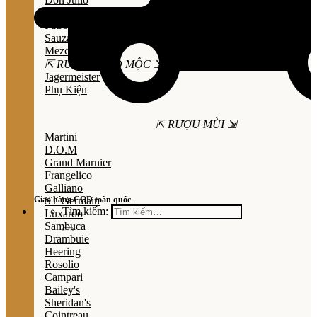
Olmeca
Patron
Sauza
Mezcal
⇱ RƯỢU THẢO MỘC ⇲
Jagermeister
Phụ Kiện
⇱ RƯỢU MÙI ⇲
Martini
D.O.M
Grand Marnier
Frangelico
Galliano
Giao hàng COD toàn quốc
ST Germain
Tìm kiếm:
Luxardo
Sambuca
Drambuie
Heering
Rosolio
Campari
Bailey's
Sheridan's
Cointreau