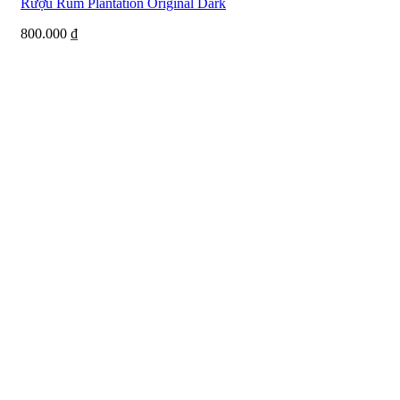
Rượu Rum Plantation Original Dark
800.000
₫