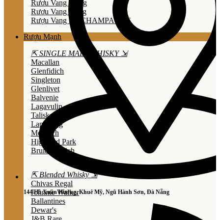
Rươu Vang Trắng
Rươu Vang Hồng
Rượu Vang Nổ/CHAMPAGNE
Rượu Mạnh
⇱ SINGLE MALT WHISKY ⇲
Macallan
Glenfidich
Singleton
Glenlivet
Balvenie
Lagavulin
Talisker
Laphroaig
Mortlach
Highland Park
Bruichladdich
⇱ Blended Whisky ⇲
Chivas Regal
Johnnie Walker
144 Hồ Xuân Hương, Khuê Mỹ, Ngũ Hành Sơn, Đà Nẵng
Ballantines
Dewar's
J&B Rare