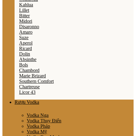
Kahlua
Lillet
Bitter
Midori
Disaronno
Amaro
Suze
Aperol
Ricard
Dolin
Absinthe
Bols
Chambord
Marie Brizard
Southern Comfort
Chartreuse
Licor 43
Rượu Vodka
Vodka Nga
Vodka Thụy Điển
Vodka Pháp
Vodka Mỹ