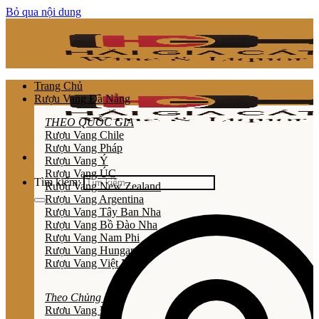
Bỏ qua nội dung
Trang Chủ
Rượu Vang Đà Nẵng
THEO QUỐC GIA
Rượu Vang Chile
Rượu Vang Pháp
Rượu Vang Ý
Rượu Vang ÚC
Tìm kiếm:
Rượu Vang New Zealand
Rượu Vang Argentina
Rượu Vang Tây Ban Nha
Rượu Vang Bồ Đào Nha
Rượu Vang Nam Phi
Rượu Vang Hungary
Rượu Vang Việt Nam
Theo Chủng Loại
Rươu Vang Đỏ