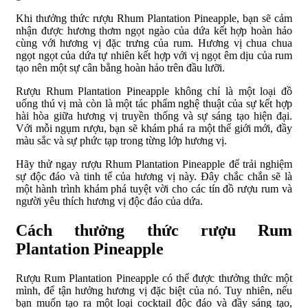
Khi thưởng thức rượu Rhum Plantation Pineapple, bạn sẽ cảm
nhận được hương thơm ngọt ngào của dứa kết hợp hoàn hảo
cùng với hương vị đặc trưng của rum. Hương vị chua chua
ngọt ngọt của dứa tự nhiên kết hợp với vị ngọt êm dịu của rum
tạo nên một sự cân bằng hoàn hảo trên đầu lưỡi.
Rượu Rhum Plantation Pineapple không chỉ là một loại đồ
uống thú vị mà còn là một tác phẩm nghệ thuật của sự kết hợp
hài hòa giữa hương vị truyền thống và sự sáng tạo hiện đại.
Với mỗi ngụm rượu, bạn sẽ khám phá ra một thế giới mới, đầy
màu sắc và sự phức tạp trong từng lớp hương vị.
Hãy thử ngay rượu Rhum Plantation Pineapple để trải nghiệm
sự độc đáo và tinh tế của hương vị này. Đây chắc chắn sẽ là
một hành trình khám phá tuyệt vời cho các tín đồ rượu rum và
người yêu thích hương vị độc đáo của dứa.
Cách thưởng thức rượu Rum
Plantation Pineapple
Rượu Rum Plantation Pineapple có thể được thưởng thức một
mình, để tận hưởng hương vị đặc biệt của nó. Tuy nhiên, nếu
bạn muốn tạo ra một loại cocktail độc đáo và đầy sáng tạo,