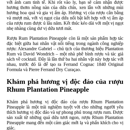
với ánh cam tinh tế. Khi rót vào ly, bạn sẽ cảm nhận được
hương thơm nồng nàn của dứa chín, xen lẫn với những mùi
hương hoa quả và gia vị ấm áp. Hương vị của rượu cân bằng
và mượt mà, với vị ngọt của dứa nổi bật kết hợp với vị ấm áp
của rượu rum được ủ lâu năm. Kết thúc kéo dài với một vị ngọt
nhẹ nhàng cùng dư vị dứa tươi mát.
Rượu Rum Plantation Pineapple còn là một sản phẩm hợp tác
đặc biệt giữa hai nhân vật nổi tiếng trong ngành công nghiệp
rượu: Alexandre Gabriel – chủ tịch của thương hiệu Plantation
Rum và David Wondrich – một nhà phê bình rượu và tác giả
sách về cocktail. Đây là lần thứ ba hai nhân vật này hợp tác với
nhau, trước đó là để tạo ra Ferrand Cognac 1840 Original
Formula và Pierre Ferrand Dry Curaçao.
Khám phá hương vị độc đáo của rượu
Rhum Plantation Pineapple
Khám phá hương vị độc đáo của rượu Rhum Plantation
Pineapple là một trải nghiệm tuyệt vời cho những người yêu
thích hương vị độc đáo và sự phong phú trong rượu rum. Được
sản xuất từ những quả dứa tươi ngon, rượu Rhum Plantation
Pineapple mang đến một cảm giác mới lạ và phấn khích cho vị
giác.