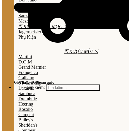
Olmeca
Patron
Sauza
Mezcal
⇱ RƯỢU THẢO MỘC ⇲
Jagermeister
Phụ Kiện
⇱ RƯỢU MÙI ⇲
Martini
D.O.M
Grand Marnier
Frangelico
Galliano
Giao hàng COD toàn quốc
ST Germain
Tìm kiếm:
Luxardo
Sambuca
Drambuie
Heering
Rosolio
Campari
Bailey's
Sheridan's
Cointreau