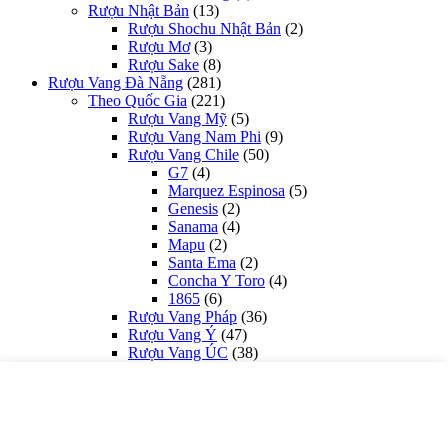
Rượu Nhật Bản
(13)
Rượu Shochu Nhật Bản
(2)
Rượu Mơ
(3)
Rượu Sake
(8)
Rượu Vang Đà Nẵng
(281)
Theo Quốc Gia
(221)
Rượu Vang Mỹ
(5)
Rượu Vang Nam Phi
(9)
Rượu Vang Chile
(50)
G7
(4)
Marquez Espinosa
(5)
Genesis
(2)
Sanama
(4)
Mapu
(2)
Santa Ema
(2)
Concha Y Toro
(4)
1865
(6)
Rượu Vang Pháp
(36)
Rượu Vang Ý
(47)
Rượu Vang ÚC
(38)
Yalumba
(2)
Bin
(3)
Penfolds
(8)
Jacob's Creek
(4)
Woolshed
(4)