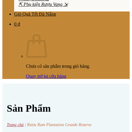
⇱ Phụ kiện Rượu Vang ⇲
Giỏ Quà Tết Đà Nẵng
0
₫
Chưa có sản phẩm trong giỏ hàng.
Quay trở lại cửa hàng
Sản Phẩm
Trang chủ
|
Rượu Rum Plantation Grande Reserve