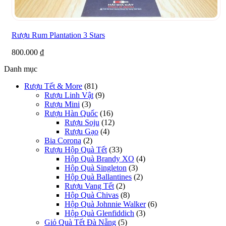
Rượu Rum Plantation 3 Stars
800.000
₫
Danh mục
Rượu Tết & More
(81)
Rượu Linh Vật
(9)
Rượu Mini
(3)
Rượu Hàn Quốc
(16)
Rượu Soju
(12)
Rượu Gạo
(4)
Bia Corona
(2)
Rượu Hộp Quà Tết
(33)
Hộp Quà Brandy XO
(4)
Hộp Quà Singleton
(3)
Hộp Quà Ballantines
(2)
Rượu Vang Tết
(2)
Hộp Quà Chivas
(8)
Hộp Quà Johnnie Walker
(6)
Hộp Quà Glenfiddich
(3)
Giỏ Quà Tết Đà Nẵng
(5)