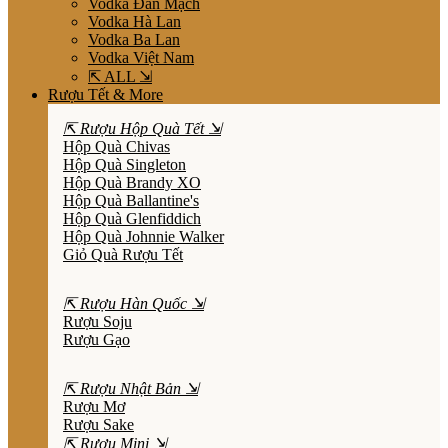
Vodka Đan Mạch
Vodka Hà Lan
Vodka Ba Lan
Vodka Việt Nam
⇱ ALL ⇲
Rượu Tết & More
⇱ Rượu Hộp Quà Tết ⇲
Hộp Quà Chivas
Hộp Quà Singleton
Hộp Quà Brandy XO
Hộp Quà Ballantine's
Hộp Quà Glenfiddich
Hộp Quà Johnnie Walker
Giỏ Quà Rượu Tết
⇱ Rượu Hàn Quốc ⇲
Rượu Soju
Rượu Gạo
⇱ Rượu Nhật Bản ⇲
Rượu Mơ
Rượu Sake
⇱ Rượu Mini ⇲