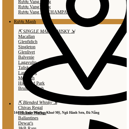
Rươu Vang Trắng
Rươu Vang Hồng
Rượu Vang Nổ/CHAMPAGNE
Rượu Mạnh
⇱ SINGLE MALT WHISKY ⇲
Macallan
Glenfidich
Singleton
Glenlivet
Balvenie
Lagavulin
Talisker
Laphroaig
Mortlach
Highland Park
Bruichladdich
⇱ Blended Whisky ⇲
Chivas Regal
Johnnie Walker
144 Hồ Xuân Hương, Khuê Mỹ, Ngũ Hành Sơn, Đà Nẵng
Ballantines
Dewar's
J&B Rare