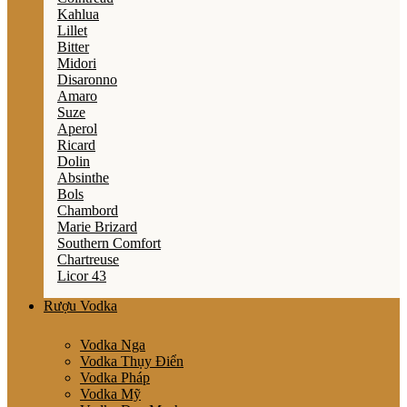
Kahlua
Lillet
Bitter
Midori
Disaronno
Amaro
Suze
Aperol
Ricard
Dolin
Absinthe
Bols
Chambord
Marie Brizard
Southern Comfort
Chartreuse
Licor 43
Rượu Vodka
Vodka Nga
Vodka Thụy Điển
Vodka Pháp
Vodka Mỹ