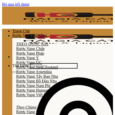
Bỏ qua nội dung
Trang Chủ
Rượu Vang Đà Nẵng
THEO QUỐC GIA
Rượu Vang Chile
Rượu Vang Pháp
Rượu Vang Ý
Rượu Vang ÚC
Tìm kiếm:
Rượu Vang New Zealand
Rượu Vang Argentina
Rượu Vang Tây Ban Nha
Rượu Vang Bồ Đào Nha
Rượu Vang Nam Phi
Rượu Vang Hungary
Rượu Vang Việt Nam
Theo Chủng Loại
Rươu Vang Đỏ