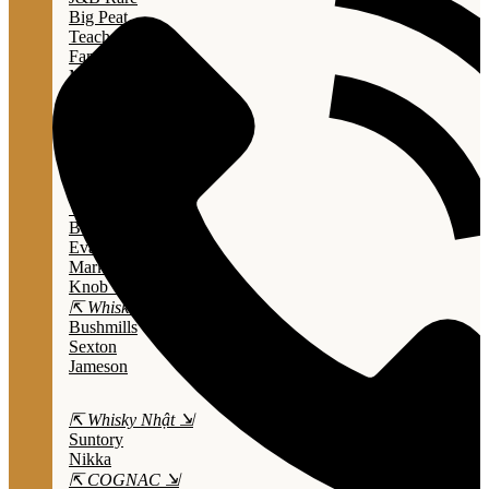
Big Peat
Teacher's
Famous Grouse
Monkey Shouder
Wall Street
⇱ Whiskey Mỹ ⇲
Jack Daniel’s
Jim Beam
Wild Turkey
Bulleit Bourbon
Evan Williams
Marker's Mark
Knob Creek
⇱ Whiskey Ailen ⇲
Bushmills
Sexton
Jameson
⇱ Whisky Nhật ⇲
Suntory
Nikka
⇱ COGNAC ⇲