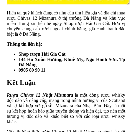
Hiện tại quý khách đang có nhu cầu tìm hiểu giá và địa chỉ mua
rượu Chivas 12 Mizanura ở thị trường Đà Nẵng và khu vực
miền Trung xin liên hệ ngay Shop rượu Hải Gia Cát. Đơn vị
chuyên cung cấp rượu ngoại chính hãng, giá cạnh tranh đặc
biệt là ở Đà Nẵng.
Thông tin liên hệ:
Shop rượu Hải Gia Cát
144 Hồ Xuân Hương, Khuê Mỹ, Ngũ Hành Sơn, Tp
Đà Nẵng
0905 80 90 11
Kết Luận
Rượu Chivas 12 Nhật Mizunara
là một dòng rượu whisky
độc đáo và đẳng cấp, mang trong mình hương vị của Scotland
và sự kết hợp với gỗ sồi Mizunara của Nhật Bản. Đây là một
sự kết hợp hoàn hảo giữa truyền thống và hiện đại, tạo nên một
hương vị độc đáo và khác biệt so với các loại rượu whisky
khác.
Việc thưởng thức rượu Chivas 12 Nhật Mizunara cũng là một