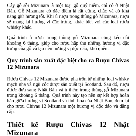
Cây gỗ sồi Mizunara là một loại gỗ quý hiếm, chỉ có ở Nhật
Bản. Gỗ Mizunara có đặc điểm là rất cứng, chắc và có khả
năng giữ hương tốt. Khi ủ rượu trong thùng gỗ Mizunara, rượu
sẽ mang lại hương vị đặc trưng, khác biệt với các loại rượu
whisky khác.
Quá trình ủ rượu trong thùng gỗ Mizunara cũng kéo dài
khoảng 6 tháng, giúp cho rượu hấp thụ những hương vị đặc
trưng của gỗ và tạo nên hương vị độc đáo, khó quên.
Quy trình sản xuất đặc biệt cho ra Rượu Chivas
12 Mizunara
Rượu Chivas 12 Mizunara được pha trộn từ những loại whisky
mạch nha và ngũ cốc được sản xuất tại Scotland. Sau đó, rượu
được đưa sang Nhật Bản và ủ thêm trong thùng gỗ Mizunara
trong khoảng 6 tháng. Quá trình này tạo nên sự kết hợp hoàn
hảo giữa hương vị Scotland và tinh hoa của Nhật Bản, đem lại
cho rượu Chivas 12 Mizunara một hương vị độc đáo và đẳng
cấp.
Thiết kế Rượu Chivas 12 Nhật
Mizunara