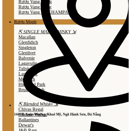
Rươu Vang Trắng
Rươu Vang Hồng
Rượu Vang Nổ/CHAMPAGNE
Rượu Mạnh
⇱ SINGLE MALT WHISKY ⇲
Macallan
Glenfidich
Singleton
Glenlivet
Balvenie
Lagavulin
Talisker
Laphroaig
Mortlach
Highland Park
Bruichladdich
⇱ Blended Whisky ⇲
Chivas Regal
Johnnie Walker
144 Hồ Xuân Hương, Khuê Mỹ, Ngũ Hành Sơn, Đà Nẵng
Ballantines
Dewar's
J&B Rare