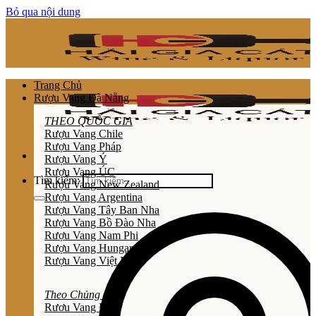
Bỏ qua nội dung
Trang Chủ
Rượu Vang Đà Nẵng
THEO QUỐC GIA
Rượu Vang Chile
Rượu Vang Pháp
Rượu Vang Ý
Rượu Vang ÚC
Tìm kiếm:
Rượu Vang New Zealand
Rượu Vang Argentina
Rượu Vang Tây Ban Nha
Rượu Vang Bồ Đào Nha
Rượu Vang Nam Phi
Rượu Vang Hungary
Rượu Vang Việt Nam
Theo Chủng Loại
Rươu Vang Đỏ