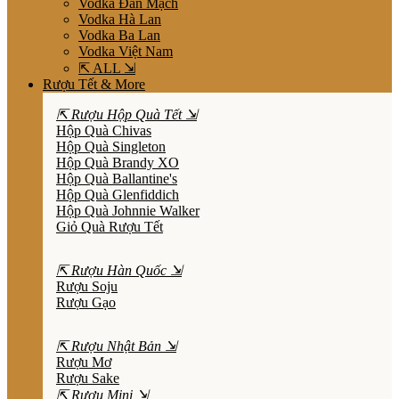
Vodka Đan Mạch
Vodka Hà Lan
Vodka Ba Lan
Vodka Việt Nam
⇱ ALL ⇲
Rượu Tết & More
⇱ Rượu Hộp Quà Tết ⇲
Hộp Quà Chivas
Hộp Quà Singleton
Hộp Quà Brandy XO
Hộp Quà Ballantine's
Hộp Quà Glenfiddich
Hộp Quà Johnnie Walker
Giỏ Quà Rượu Tết
⇱ Rượu Hàn Quốc ⇲
Rượu Soju
Rượu Gạo
⇱ Rượu Nhật Bản ⇲
Rượu Mơ
Rượu Sake
⇱ Rượu Mini ⇲