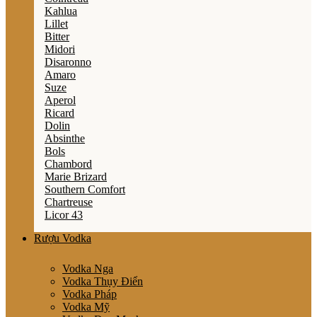
Kahlua
Lillet
Bitter
Midori
Disaronno
Amaro
Suze
Aperol
Ricard
Dolin
Absinthe
Bols
Chambord
Marie Brizard
Southern Comfort
Chartreuse
Licor 43
Rượu Vodka
Vodka Nga
Vodka Thụy Điển
Vodka Pháp
Vodka Mỹ