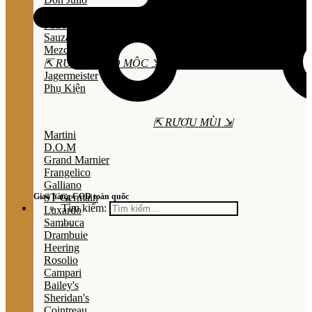
Olmeca
Patron
Sauza
Mezcal
⇱ RƯỢU THẢO MỘC ⇲
Jagermeister
Phụ Kiện
⇱ RƯỢU MÙI ⇲
Martini
D.O.M
Grand Marnier
Frangelico
Galliano
Giao hàng COD toàn quốc
ST Germain
Tìm kiếm:
Luxardo
Sambuca
Drambuie
Heering
Rosolio
Campari
Bailey's
Sheridan's
Cointreau