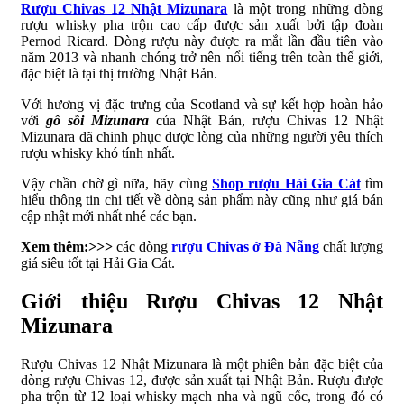
Rượu Chivas 12 Nhật Mizunara
là một trong những dòng
rượu whisky pha trộn cao cấp được sản xuất bởi tập đoàn
Pernod Ricard. Dòng rượu này được ra mắt lần đầu tiên vào
năm 2013 và nhanh chóng trở nên nổi tiếng trên toàn thế giới,
đặc biệt là tại thị trường Nhật Bản.
Với hương vị đặc trưng của Scotland và sự kết hợp hoàn hảo
với
gỗ sồi Mizunara
của Nhật Bản, rượu Chivas 12 Nhật
Mizunara đã chinh phục được lòng của những người yêu thích
rượu whisky khó tính nhất.
Vậy chần chờ gì nữa, hãy cùng
Shop rượu Hải Gia Cát
tìm
hiểu thông tin chi tiết về dòng sản phẩm này cũng như giá bán
cập nhật mới nhất nhé các bạn.
Xem thêm:>>>
các dòng
rượu Chivas ở Đà Nẵng
chất lượng
giá siêu tốt tại Hải Gia Cát.
Giới thiệu Rượu Chivas 12 Nhật
Mizunara
Rượu Chivas 12 Nhật Mizunara là một phiên bản đặc biệt của
dòng rượu Chivas 12, được sản xuất tại Nhật Bản. Rượu được
pha trộn từ 12 loại whisky mạch nha và ngũ cốc, trong đó có