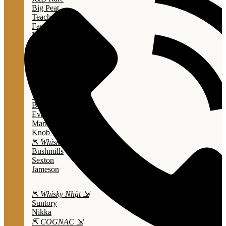
Big Peat
Teacher's
Famous Grouse
Monkey Shouder
Wall Street
⇱ Whiskey Mỹ ⇲
Jack Daniel’s
Jim Beam
Wild Turkey
Bulleit Bourbon
Evan Williams
Marker's Mark
Knob Creek
⇱ Whiskey Ailen ⇲
Bushmills
Sexton
Jameson
⇱ Whisky Nhật ⇲
Suntory
Nikka
⇱ COGNAC ⇲