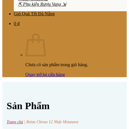
⇱ Phụ kiện Rượu Vang ⇲
Giỏ Quà Tết Đà Nẵng
0
₫
Chưa có sản phẩm trong giỏ hàng.
Quay trở lại cửa hàng
Sản Phẩm
Trang chủ
|
Rượu Chivas 12 Nhật Mizunara