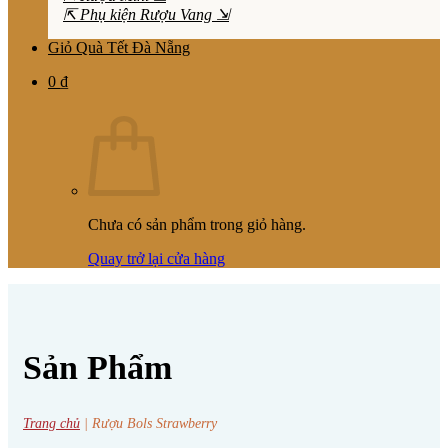
⇱ Phụ kiện Rượu Vang ⇲
Giỏ Quà Tết Đà Nẵng
0
₫
Chưa có sản phẩm trong giỏ hàng.
Quay trở lại cửa hàng
Sản Phẩm
Trang chủ
|
Rượu Bols Strawberry