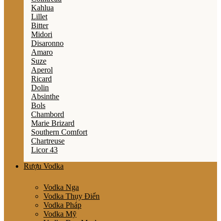
Kahlua
Lillet
Bitter
Midori
Disaronno
Amaro
Suze
Aperol
Ricard
Dolin
Absinthe
Bols
Chambord
Marie Brizard
Southern Comfort
Chartreuse
Licor 43
Rượu Vodka
Vodka Nga
Vodka Thụy Điển
Vodka Pháp
Vodka Mỹ