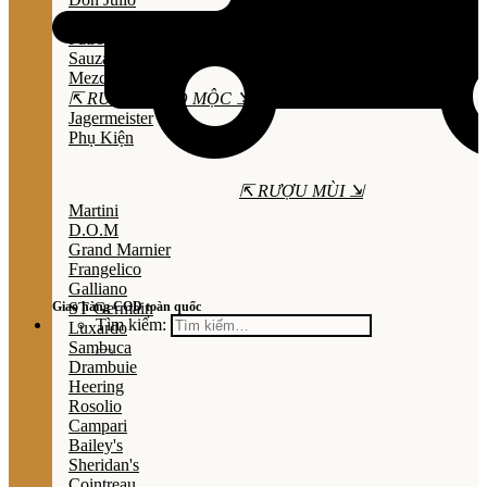
Olmeca
Patron
Sauza
Mezcal
⇱ RƯỢU THẢO MỘC ⇲
Jagermeister
Phụ Kiện
⇱ RƯỢU MÙI ⇲
Martini
D.O.M
Grand Marnier
Frangelico
Galliano
Giao hàng COD toàn quốc
ST Germain
Tìm kiếm:
Luxardo
Sambuca
Drambuie
Heering
Rosolio
Campari
Bailey's
Sheridan's
Cointreau