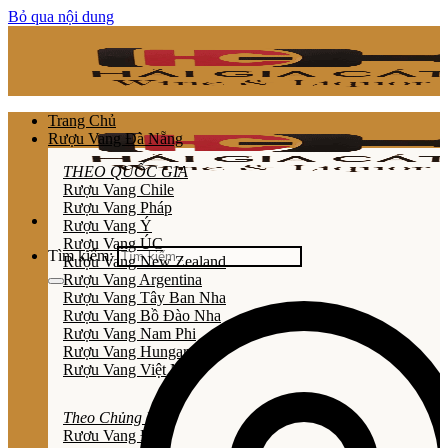
Bỏ qua nội dung
Trang Chủ
Rượu Vang Đà Nẵng
THEO QUỐC GIA
Rượu Vang Chile
Rượu Vang Pháp
Rượu Vang Ý
Rượu Vang ÚC
Tìm kiếm:
Rượu Vang New Zealand
Rượu Vang Argentina
Rượu Vang Tây Ban Nha
Rượu Vang Bồ Đào Nha
Rượu Vang Nam Phi
Rượu Vang Hungary
Rượu Vang Việt Nam
Theo Chủng Loại
Rươu Vang Đỏ