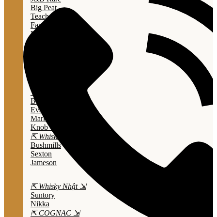
Big Peat
Teacher's
Famous Grouse
Monkey Shouder
Wall Street
⇱ Whiskey Mỹ ⇲
Jack Daniel’s
Jim Beam
Wild Turkey
Bulleit Bourbon
Evan Williams
Marker's Mark
Knob Creek
⇱ Whiskey Ailen ⇲
Bushmills
Sexton
Jameson
⇱ Whisky Nhật ⇲
Suntory
Nikka
⇱ COGNAC ⇲