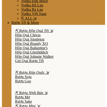
Vodka Đan Mạch
Vodka Hà Lan
Vodka Ba Lan
Vodka Việt Nam
⇱ ALL ⇲
Rượu Tết & More
⇱ Rượu Hộp Quà Tết ⇲
Hộp Quà Chivas
Hộp Quà Singleton
Hộp Quà Brandy XO
Hộp Quà Ballantine's
Hộp Quà Glenfiddich
Hộp Quà Johnnie Walker
Giỏ Quà Rượu Tết
⇱ Rượu Hàn Quốc ⇲
Rượu Soju
Rượu Gạo
⇱ Rượu Nhật Bản ⇲
Rượu Mơ
Rượu Sake
⇱ Rượu Mini ⇲