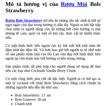
Mô tả hương vị của
Rượu Mùi
Bols
Strawberry
Rượu Bols Strawberry
trở nên ấn tượng sâu sắc nhất là bởi sự
ngọt ngào chủ đạo trong hương vị dâu tây. Ngoài ra khi bật nắp
chai rượu ra người dùng còn ấn tượng bởi chút hương vị nhẹ
nhàng từ cam, quýt và một số trái cây, thực vật tự nhiên khác
nữa.
Có một hình thức bên ngoài cực kỳ bắt mắt bởi một màu đỏ
đậm tươi tắn đậm đà. Và hơn bao giờ hết người ta sẽ nhớ mãi
về sản phẩm rượu mùi của Hà Lan vừa đẹp bởi hình thức bên
ngoài lại vừa hoàn hảo bởi hương vị bên trong chúng.
Sản phẩm rượu rất phù hợp cho người dùng sử dụng để làm
nên các loại như Cocktails Vanilla Berry Crush
Có một công thức pha chế rất đặc biệt. Người ta có thể tạo ra
một ly cocktail với rượu Bols Strawberry bằng cách chuẩn bị
những nguyên liệu đầy đủ như sau:
Bols Strawberry: 15 ml
Bols Genever: 30 ml
Chanh tươi