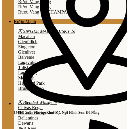
Rươu Vang Trắng
Rươu Vang Hồng
Rượu Vang Nổ/CHAMPAGNE
Rượu Mạnh
⇱ SINGLE MALT WHISKY ⇲
Macallan
Glenfidich
Singleton
Glenlivet
Balvenie
Lagavulin
Talisker
Laphroaig
Mortlach
Highland Park
Bruichladdich
⇱ Blended Whisky ⇲
Chivas Regal
Johnnie Walker
144 Hồ Xuân Hương, Khuê Mỹ, Ngũ Hành Sơn, Đà Nẵng
Ballantines
Dewar's
J&B Rare