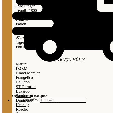
Jose Cuervo
Two Finger
Tequila 1800
Don Julio
Olmeca
Patron
Sauza
Mezcal
⇱ RƯỢU THẢO MỘC ⇲
Jagermeister
Phụ Kiện
⇱ RƯỢU MÙI ⇲
Martini
D.O.M
Grand Marnier
Frangelico
Galliano
ST Germain
Luxardo
Sambuca
Giao hàng COD toàn quốc
Tìm kiếm:
Drambuie
Heering
Rosolio