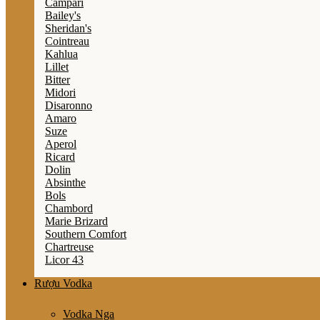
Campari
Bailey's
Sheridan's
Cointreau
Kahlua
Lillet
Bitter
Midori
Disaronno
Amaro
Suze
Aperol
Ricard
Dolin
Absinthe
Bols
Chambord
Marie Brizard
Southern Comfort
Chartreuse
Licor 43
Rượu Vodka
Vodka Nga