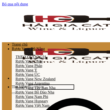
Bỏ qua nội dung
Trang chủ
Rượu Vang Đà Nẵng
THEO QUỐC GIA
Rượu Vang Chile
Rượu Vang Pháp
Rượu Vang Ý
Rượu Vang ÚC
Rượu Vang New Zealand
Rượu Vang Argentina
Tìm kiếm:
Rượu Vang Tây Ban Nha
Rượu Vang Bồ Đào Nha
Rượu Vang Nam Phi
Rượu Vang Hungary
Rượu Vang Việt Nam