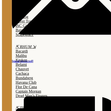
Lady Triệu
Sông Cái
Opihr
Bulldog
Silver Top
ISC Gin
Baigur
Scapegrace
⇱ RHUM ⇲
Bacardi
Malibu
Kraken
[email protected]
Belami
Chauvet
Cachaca
Bundaberg
Havana Club
Flor De Cana
Captain Morgan
Dead Man’s Fingers
⇱ TEQUILA ⇲