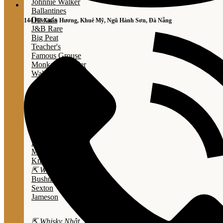
Johnnie Walker
Ballantines
Dewar's
144 Hồ Xuân Hương, Khuê Mỹ, Ngũ Hành Sơn, Đà Nẵng
J&B Rare
Big Peat
Teacher's
Famous Grouse
Monkey Shouder
Wall Street
⇱ Whiskey Mỹ ⇲
Jack Daniel’s
Jim Beam
Wild Turkey
Bulleit Bourbon
Evan Williams
Marker's Mark
Knob Creek
⇱ Whiskey Ailen ⇲
Bushmills
Sexton
Jameson
⇱ Whisky Nhật ⇲