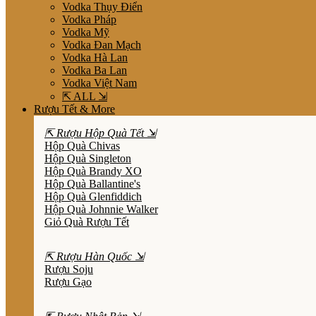
Vodka Thụy Điển
Vodka Pháp
Vodka Mỹ
Vodka Đan Mạch
Vodka Hà Lan
Vodka Ba Lan
Vodka Việt Nam
⇱ ALL ⇲
Rượu Tết & More
⇱ Rượu Hộp Quà Tết ⇲
Hộp Quà Chivas
Hộp Quà Singleton
Hộp Quà Brandy XO
Hộp Quà Ballantine's
Hộp Quà Glenfiddich
Hộp Quà Johnnie Walker
Giỏ Quà Rượu Tết
⇱ Rượu Hàn Quốc ⇲
Rượu Soju
Rượu Gạo