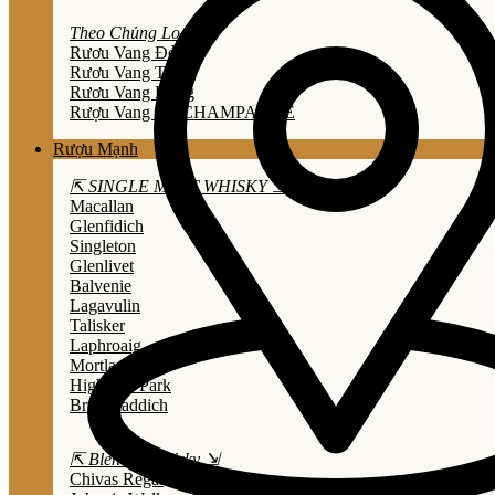
Theo Chủng Loại
Rươu Vang Đỏ
Rươu Vang Trắng
Rươu Vang Hồng
Rượu Vang Nổ/CHAMPAGNE
Rượu Mạnh
⇱ SINGLE MALT WHISKY ⇲
Macallan
Glenfidich
Singleton
Glenlivet
Balvenie
Lagavulin
Talisker
Laphroaig
Mortlach
Highland Park
Bruichladdich
⇱ Blended Whisky ⇲
Chivas Regal