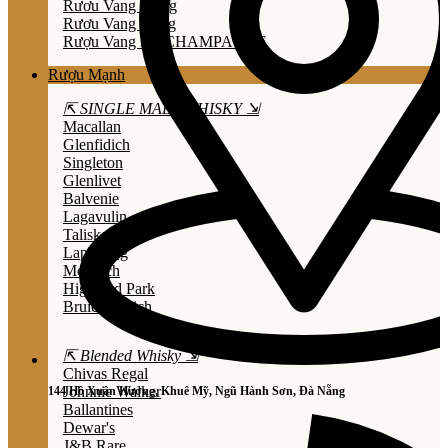
Rươu Vang Trắng
Rươu Vang Hồng
Rượu Vang Nổ/CHAMPAGNE
Rượu Mạnh
⇱ SINGLE MALT WHISKY ⇲
Macallan
Glenfidich
Singleton
Glenlivet
Balvenie
Lagavulin
Talisker
Laphroaig
Mortlach
Highland Park
Bruichladdich
⇱ Blended Whisky ⇲
Chivas Regal
Johnnie Walker
144 Hồ Xuân Hương, Khuê Mỹ, Ngũ Hành Sơn, Đà Nẵng
Ballantines
Dewar's
J&B Rare