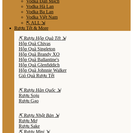
Vodka Đan Mạch
Vodka Hà Lan
Vodka Ba Lan
Vodka Việt Nam
⇱ ALL ⇲
Rượu Tết & More
⇱ Rượu Hộp Quà Tết ⇲
Hộp Quà Chivas
Hộp Quà Singleton
Hộp Quà Brandy XO
Hộp Quà Ballantine's
Hộp Quà Glenfiddich
Hộp Quà Johnnie Walker
Giỏ Quà Rượu Tết
⇱ Rượu Hàn Quốc ⇲
Rượu Soju
Rượu Gạo
⇱ Rượu Nhật Bản ⇲
Rượu Mơ
Rượu Sake
⇱ Rượu Mini ⇲