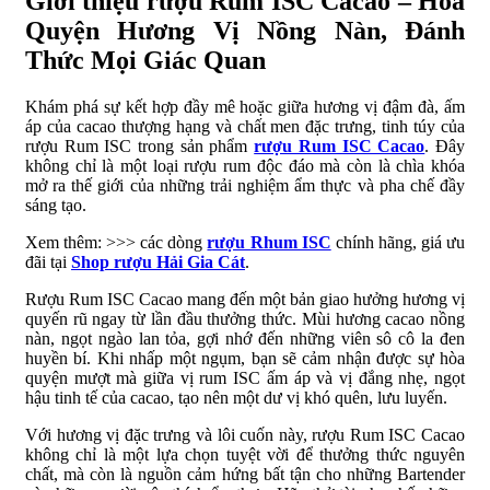
Giới thiệu rượu Rum ISC Cacao – Hòa
Quyện Hương Vị Nồng Nàn, Đánh
Thức Mọi Giác Quan
Khám phá sự kết hợp đầy mê hoặc giữa hương vị đậm đà, ấm
áp của cacao thượng hạng và chất men đặc trưng, tinh túy của
rượu Rum ISC trong sản phẩm
rượu Rum ISC Cacao
. Đây
không chỉ là một loại rượu rum độc đáo mà còn là chìa khóa
mở ra thế giới của những trải nghiệm ẩm thực và pha chế đầy
sáng tạo.
Xem thêm: >>> các dòng
rượu Rhum ISC
chính hãng, giá ưu
đãi tại
Shop rượu Hải Gia Cát
.
Rượu Rum ISC Cacao mang đến một bản giao hưởng hương vị
quyến rũ ngay từ lần đầu thưởng thức. Mùi hương cacao nồng
nàn, ngọt ngào lan tỏa, gợi nhớ đến những viên sô cô la đen
huyền bí. Khi nhấp một ngụm, bạn sẽ cảm nhận được sự hòa
quyện mượt mà giữa vị rum ISC ấm áp và vị đắng nhẹ, ngọt
hậu tinh tế của cacao, tạo nên một dư vị khó quên, lưu luyến.
Với hương vị đặc trưng và lôi cuốn này, rượu Rum ISC Cacao
không chỉ là một lựa chọn tuyệt vời để thưởng thức nguyên
chất, mà còn là nguồn cảm hứng bất tận cho những Bartender