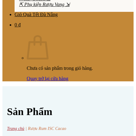
⇱ Phụ kiện Rượu Vang ⇲
Giỏ Quà Tết Đà Nẵng
0
₫
Chưa có sản phẩm trong giỏ hàng.
Quay trở lại cửa hàng
Sản Phẩm
Trang chủ
|
Rượu Rum ISC Cacao