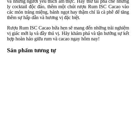
và những người yêu thích ẩm thực. Hãy thử tài pha chế những
ly cocktail độc đáo, thêm một chút rượu Rum ISC Cacao vào
các món tráng miệng, bánh ngọt hay thậm chí là cà phê để tăng
thêm sự hấp dẫn và hương vị đặc biệt.
Rượu Rum ISC Cacao hứa hẹn sẽ mang đến những trải nghiệm
vị giác mới lạ và đầy thú vị. Hãy khám phá và tận hưởng sự kết
hợp hoàn hảo giữa rum và cacao ngay hôm nay!
Sản phẩm tương tự