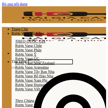
Bỏ qua nội dung
Trang Chủ
Rượu Vang Đà Nẵng
THEO QUỐC GIA
Rượu Vang Chile
Rượu Vang Pháp
Rượu Vang Ý
Rượu Vang ÚC
Tìm kiếm:
Rượu Vang New Zealand
Rượu Vang Argentina
Rượu Vang Tây Ban Nha
Rượu Vang Bồ Đào Nha
Rượu Vang Nam Phi
Rượu Vang Hungary
Rượu Vang Việt Nam
Theo Chủng Loại
Rươu Vang Đỏ