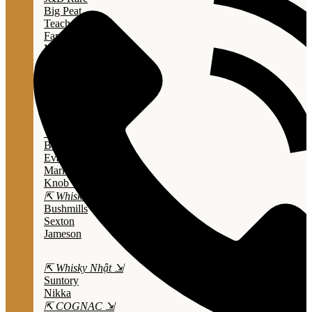
Big Peat
Teacher's
Famous Grouse
Monkey Shouder
Wall Street
⇱ Whiskey Mỹ ⇲
Jack Daniel’s
Jim Beam
Wild Turkey
Bulleit Bourbon
Evan Williams
Marker's Mark
Knob Creek
⇱ Whiskey Ailen ⇲
Bushmills
Sexton
Jameson
⇱ Whisky Nhật ⇲
Suntory
Nikka
⇱ COGNAC ⇲