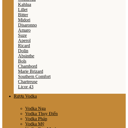
Kahlua
Lillet
Bitter
Midori
Disaronno
Amaro
Suze
Aperol
Ricard
Dolin
Absinthe
Bols
Chambord
Marie Brizard
Southern Comfort
Chartreuse
Licor 43
Rượu Vodka
Vodka Nga
Vodka Thụy Điển
Vodka Pháp
Vodka Mỹ