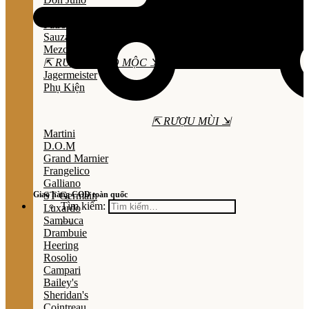
Olmeca
Patron
Sauza
Mezcal
⇱ RƯỢU THẢO MỘC ⇲
Jagermeister
Phụ Kiện
⇱ RƯỢU MÙI ⇲
Martini
D.O.M
Grand Marnier
Frangelico
Galliano
Giao hàng COD toàn quốc
ST Germain
Tìm kiếm:
Luxardo
Sambuca
Drambuie
Heering
Rosolio
Campari
Bailey's
Sheridan's
Cointreau