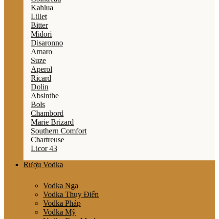
Kahlua
Lillet
Bitter
Midori
Disaronno
Amaro
Suze
Aperol
Ricard
Dolin
Absinthe
Bols
Chambord
Marie Brizard
Southern Comfort
Chartreuse
Licor 43
Rượu Vodka
Vodka Nga
Vodka Thụy Điển
Vodka Pháp
Vodka Mỹ