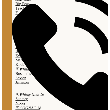
Big Peat
Teacher's
Famous Grouse
Monkey Shouder
Wall Street
⇱ Whiskey Mỹ ⇲
Jack Daniel’s
Jim Beam
Wild Turkey
Bulleit Bourbon
Evan Williams
Marker's Mark
Knob Creek
⇱ Whiskey Ailen ⇲
Bushmills
Sexton
Jameson
⇱ Whisky Nhật ⇲
Suntory
Nikka
⇱ COGNAC ⇲