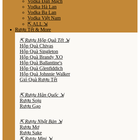
Vodka Đan Mạch
Vodka Hà Lan
Vodka Ba Lan
Vodka Việt Nam
⇱ ALL ⇲
Rượu Tết & More
⇱ Rượu Hộp Quà Tết ⇲
Hộp Quà Chivas
Hộp Quà Singleton
Hộp Quà Brandy XO
Hộp Quà Ballantine's
Hộp Quà Glenfiddich
Hộp Quà Johnnie Walker
Giỏ Quà Rượu Tết
⇱ Rượu Hàn Quốc ⇲
Rượu Soju
Rượu Gạo
⇱ Rượu Nhật Bản ⇲
Rượu Mơ
Rượu Sake
⇱ Rượu Mini ⇲