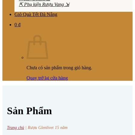
⇱ Phụ kiện Rượu Vang ⇲
Giỏ Quà Tết Đà Nẵng
0
₫
Chưa có sản phẩm trong giỏ hàng.
Quay trở lại cửa hàng
Sản Phẩm
Trang chủ
|
Rượu Glenlivet 15 năm