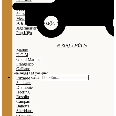
Olmeca
Patron
Sauza
Mezcal
⇱ RƯỢU THẢO MỘC ⇲
Jagermeister
Phụ Kiện
⇱ RƯỢU MÙI ⇲
Martini
D.O.M
Grand Marnier
Frangelico
Galliano
Giao hàng COD toàn quốc
ST Germain
Tìm kiếm:
Luxardo
Sambuca
Drambuie
Heering
Rosolio
Campari
Bailey's
Sheridan's
Cointreau