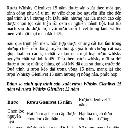
Rượu Whisky Glenlivet 15 năm được sản xuất theo một quy
trình công phu và tỉ mỉ, từ việc chọn lọc nguyên liệu cho đến
quá trình ủ và chưng cất. Đầu tiên, những hạt lúa mạch cao cấp
được chọn lọc cẩn thận rồi đem đi nghiền thành bột. Bột lúa
mạch sau đó được trộn với nước suối Livet trong lành và lên
men với một loại men đặc biệt.
Sau quá trình lên men, hỗn hợp được chưng cất hai lần trong
những chiếc nồi đồng truyền thống. Quá trình chưng cất này
giúp loại bỏ các tạp chất và tạo nên một loại rượu whisky
nguyên chất và tinh khiết. Tiếp theo, rượu whisky mới ra đời
được ủ trong những thùng gỗ sồi Mỹ đã qua sử dụng trước đó.
Quá trình ủ rượu kéo dài trong vòng 15 năm, mang lại cho
rượu Whisky Glenlivet 15 năm hương vị nồng nàn, phức hợp.
Bảng so sánh quy trình sản xuất rượu Whisky Glenlivet 15
năm và rượu Whisky Glenlivet 12 năm
Rượu Glenlivet 12
Bước
Rượu Glenlivet 15 năm
năm
Chọn lọc
Hạt lúa mạch cao cấp được
Hạt lúa mạch được
nguyên
chọn lọc cẩn thận
chọn lọc tự động
liệu
Lên men
Sử dụng loại men đặc biệt
Sử dụng men tự nhiên