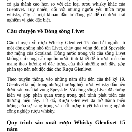
có giá thành cao hơn so với các loại rượu whisky khác của
Glenlivet. Tuy nhiên, đối với những người yêu thích rượu
whisky, đây là một khoản đầu tư đáng giá để có được trải
nghiệm vị giác đặc biệt.
Câu chuyện về Dòng sông Livet
Câu chuyện về rượu Whisky Glenlivet 15 năm bắt nguồn từ
một dòng sông nhỏ tên Livet, chảy qua vùng đồi núi Speyside
thơ mộng của Scotland. Dòng nước trong vắt của sông Livet
không chỉ cung cấp nguồn nước tinh khiết để ủ rượu mà còn
mang theo hương vị đặc trưng của thổ nhưỡng nơi đây, góp
phần tạo nên nét độc đáo cho Rượu Glenlivet.
Theo truyền thống, vào những năm đầu tiên của thế kỷ 19,
Glenlivet là một trong những thương hiệu rượu whisky đầu tiên
được sản xuất tại vùng Speyside. Và dòng sông Livet đã chứng
kiến và góp phần quan trọng trong quá trình phát triển của
thương hiệu này. Từ đó, Rượu Glenlivet đã trở thành biểu
tượng của sự sang trọng và chất lượng tuyệt hảo trong ngành
công nghiệp rượu whisky.
Quy trình sản xuất rượu Whisky Glenlivet 15
năm