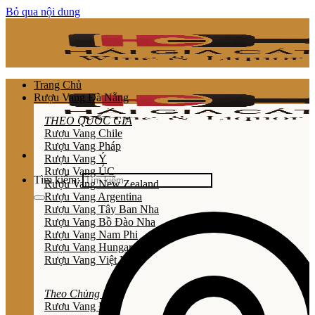
Bỏ qua nội dung
Trang Chủ
Rượu Vang Đà Nẵng
THEO QUỐC GIA
Rượu Vang Chile
Rượu Vang Pháp
Rượu Vang Ý
Rượu Vang ÚC
Tìm kiếm:
Rượu Vang New Zealand
Rượu Vang Argentina
Rượu Vang Tây Ban Nha
Rượu Vang Bồ Đào Nha
Rượu Vang Nam Phi
Rượu Vang Hungary
Rượu Vang Việt Nam
Theo Chủng Loại
Rươu Vang Đỏ