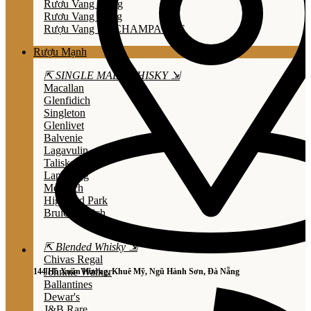
Rươu Vang Trắng
Rươu Vang Hồng
Rượu Vang Nổ/CHAMPAGNE
Rượu Mạnh
⇱ SINGLE MALT WHISKY ⇲
Macallan
Glenfidich
Singleton
Glenlivet
Balvenie
Lagavulin
Talisker
Laphroaig
Mortlach
Highland Park
Bruichladdich
⇱ Blended Whisky ⇲
Chivas Regal
Johnnie Walker
144 Hồ Xuân Hương, Khuê Mỹ, Ngũ Hành Sơn, Đà Nẵng
Ballantines
Dewar's
J&B Rare