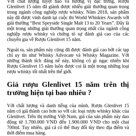
Với chất lượng tuyệt hảo và hương vị đặc trưng, Rượu
Glenlivet 15 năm đã giành được nhiều giải thưởng quan trọng
trong ngành công nghiệp rượu whisky. Năm 2018, sản phẩm
này đã được vinh danh tại cuộc thi World Whiskies Awards với
giải thưởng “Best Speyside Single Malt 13 to 20 Years”. Đây là
một trong những giải thưởng quan trọng nhất của ngành công
nghiệp rượu whisky và chứng tỏ sự đánh giá cao của các
chuyên gia về Rượu Glenlivet 15 năm.
Ngoài ra, sản phẩm này cũng đã được đánh giá cao bởi các tạp
chí uy tín như Whisky Advocate và Whisky Magazine. Với
những thành tích đáng nể này, không có gì ngạc nhiên khi
Rượu Glenlivet 15 năm luôn được coi là một trong những loại
rượu whisky tốt nhất trên thế giới.
Giá rượu Glenlivet 15 năm trên thị
trường hiện tại bao nhiêu ?
Với chất lượng và danh tiếng của mình, Rượu Glenlivet 15
năm có giá thành cao hơn so với các loại rượu whisky khác của
Glenlivet. Trên thị trường Việt Nam, giá của sản phẩm này dao
động từ 1.700.000 VNĐ đến 1.900.000 VNĐ cho một chai
700ml. Tuy nhiên, giá cả có thể thay đổi tùy theo địa điểm và
thời điểm mua hàng.