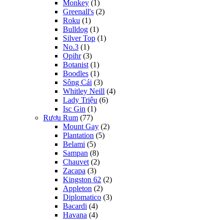
Monkey
(1)
Greenall's
(2)
Roku
(1)
Bulldog
(1)
Silver Top
(1)
No.3
(1)
Opihr
(3)
Botanist
(1)
Boodles
(1)
Sông Cái
(3)
Whitley Neill
(4)
Lady Triệu
(6)
Isc Gin
(1)
Rượu Rum
(77)
Mount Gay
(2)
Plantation
(5)
Belami
(5)
Sampan
(8)
Chauvet
(2)
Zacapa
(3)
Kingston 62
(2)
Appleton
(2)
Diplomatico
(3)
Bacardi
(4)
Havana
(4)