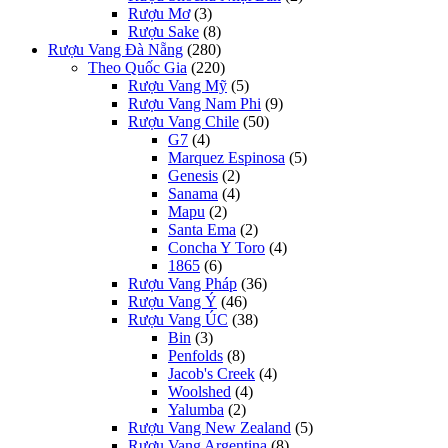
Rượu Mơ
(3)
Rượu Sake
(8)
Rượu Vang Đà Nẵng
(280)
Theo Quốc Gia
(220)
Rượu Vang Mỹ
(5)
Rượu Vang Nam Phi
(9)
Rượu Vang Chile
(50)
G7
(4)
Marquez Espinosa
(5)
Genesis
(2)
Sanama
(4)
Mapu
(2)
Santa Ema
(2)
Concha Y Toro
(4)
1865
(6)
Rượu Vang Pháp
(36)
Rượu Vang Ý
(46)
Rượu Vang ÚC
(38)
Bin
(3)
Penfolds
(8)
Jacob's Creek
(4)
Woolshed
(4)
Yalumba
(2)
Rượu Vang New Zealand
(5)
Rượu Vang Argentina
(8)