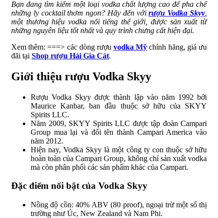
Bạn đang tìm kiếm một loại vodka chất lượng cao để pha chế
những ly cocktail thơm ngon? Hãy đến với
rượu Vodka Skyy
,
một thương hiệu vodka nổi tiếng thế giới, được sản xuất từ
những nguyên liệu tốt nhất và quy trình chưng cất hiện đại.
Xem thêm: ===> các dòng rượu
vodka Mỹ
chính hãng, giá ưu
đãi tại
Shop rượu Hải Gia Cát
.
Giới thiệu rượu Vodka Skyy
Rượu Vodka Skyy được thành lập vào năm 1992 bởi
Maurice Kanbar, ban đầu thuộc sở hữu của SKYY
Spirits LLC.
Năm 2009, SKYY Spirits LLC được tập đoàn Campari
Group mua lại và đổi tên thành Campari America vào
năm 2012.
Hiện nay, Vodka Skyy là một công ty con thuộc sở hữu
hoàn toàn của Campari Group, không chỉ sản xuất vodka
mà còn phân phối các sản phẩm khác của Campari.
Đặc điểm nổi bật của Vodka Skyy
Nồng độ cồn: 40% ABV (80 proof), ngoại trừ một số thị
trường như Úc, New Zealand và Nam Phi.