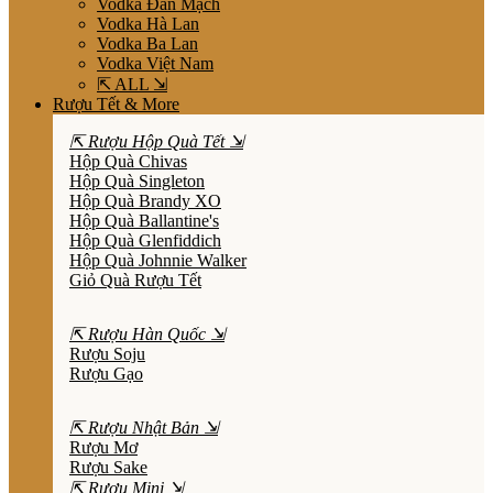
Vodka Đan Mạch
Vodka Hà Lan
Vodka Ba Lan
Vodka Việt Nam
⇱ ALL ⇲
Rượu Tết & More
⇱ Rượu Hộp Quà Tết ⇲
Hộp Quà Chivas
Hộp Quà Singleton
Hộp Quà Brandy XO
Hộp Quà Ballantine's
Hộp Quà Glenfiddich
Hộp Quà Johnnie Walker
Giỏ Quà Rượu Tết
⇱ Rượu Hàn Quốc ⇲
Rượu Soju
Rượu Gạo
⇱ Rượu Nhật Bản ⇲
Rượu Mơ
Rượu Sake
⇱ Rượu Mini ⇲