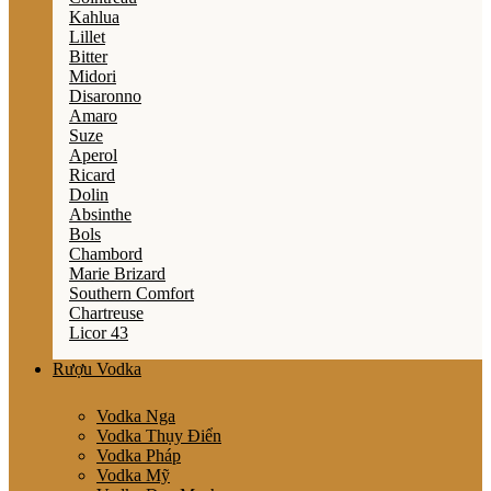
Kahlua
Lillet
Bitter
Midori
Disaronno
Amaro
Suze
Aperol
Ricard
Dolin
Absinthe
Bols
Chambord
Marie Brizard
Southern Comfort
Chartreuse
Licor 43
Rượu Vodka
Vodka Nga
Vodka Thụy Điển
Vodka Pháp
Vodka Mỹ