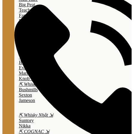
Big Peat
Teacher's
Famous Grouse
Monkey Shouder
Wall Street
⇱ Whiskey Mỹ ⇲
Jack Daniel’s
Jim Beam
Wild Turkey
Bulleit Bourbon
Evan Williams
Marker's Mark
Knob Creek
⇱ Whiskey Ailen ⇲
Bushmills
Sexton
Jameson
⇱ Whisky Nhật ⇲
Suntory
Nikka
⇱ COGNAC ⇲