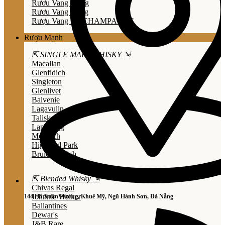
Rươu Vang Trắng
Rươu Vang Hồng
Rượu Vang Nổ/CHAMPAGNE
Rượu Mạnh
⇱ SINGLE MALT WHISKY ⇲
Macallan
Glenfidich
Singleton
Glenlivet
Balvenie
Lagavulin
Talisker
Laphroaig
Mortlach
Highland Park
Bruichladdich
⇱ Blended Whisky ⇲
Chivas Regal
Johnnie Walker
144 Hồ Xuân Hương, Khuê Mỹ, Ngũ Hành Sơn, Đà Nẵng
Ballantines
Dewar's
J&B Rare