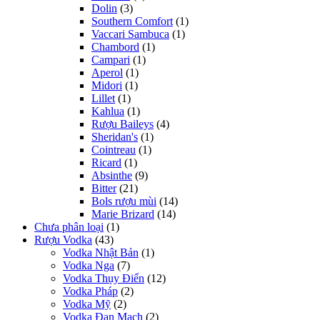
Dolin
(3)
Southern Comfort
(1)
Vaccari Sambuca
(1)
Chambord
(1)
Campari
(1)
Aperol
(1)
Midori
(1)
Lillet
(1)
Kahlua
(1)
Rượu Baileys
(4)
Sheridan's
(1)
Cointreau
(1)
Ricard
(1)
Absinthe
(9)
Bitter
(21)
Bols rượu mùi
(14)
Marie Brizard
(14)
Chưa phân loại
(1)
Rượu Vodka
(43)
Vodka Nhật Bản
(1)
Vodka Nga
(7)
Vodka Thụy Điển
(12)
Vodka Pháp
(2)
Vodka Mỹ
(2)
Vodka Đan Mạch
(2)