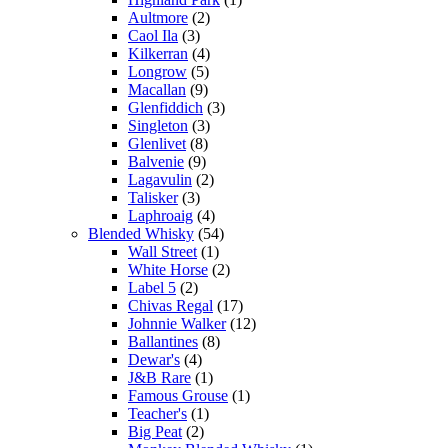
Aultmore
(2)
Caol Ila
(3)
Kilkerran
(4)
Longrow
(5)
Macallan
(9)
Glenfiddich
(3)
Singleton
(3)
Glenlivet
(8)
Balvenie
(9)
Lagavulin
(2)
Talisker
(3)
Laphroaig
(4)
Blended Whisky
(54)
Wall Street
(1)
White Horse
(2)
Label 5
(2)
Chivas Regal
(17)
Johnnie Walker
(12)
Ballantines
(8)
Dewar's
(4)
J&B Rare
(1)
Famous Grouse
(1)
Teacher's
(1)
Big Peat
(2)