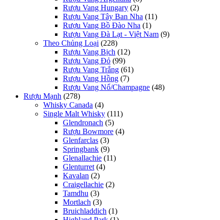
Rượu Vang Hungary
(2)
Rượu Vang Tây Ban Nha
(11)
Rượu Vang Bồ Đào Nha
(1)
Rượu Vang Đà Lạt - Việt Nam
(9)
Theo Chủng Loại
(228)
Rượu Vang Bịch
(12)
Rượu Vang Đỏ
(99)
Rượu Vang Trắng
(61)
Rượu Vang Hồng
(7)
Rượu Vang Nổ/Champagne
(48)
Rượu Mạnh
(278)
Whisky Canada
(4)
Single Malt Whisky
(111)
Glendronach
(5)
Rượu Bowmore
(4)
Glenfarclas
(3)
Springbank
(9)
Glenallachie
(11)
Glenturret
(4)
Kavalan
(2)
Craigellachie
(2)
Tamdhu
(3)
Mortlach
(3)
Bruichladdich
(1)
Highland Park
(1)