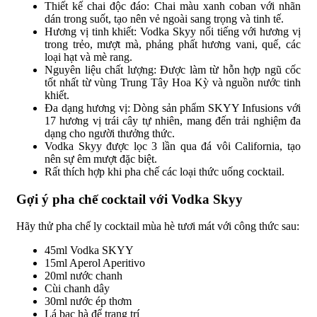
Thiết kế chai độc đáo: Chai màu xanh coban với nhãn
dán trong suốt, tạo nên vẻ ngoài sang trọng và tinh tế.
Hương vị tinh khiết: Vodka Skyy nổi tiếng với hương vị
trong trẻo, mượt mà, phảng phất hương vani, quế, các
loại hạt và mè rang.
Nguyên liệu chất lượng: Được làm từ hỗn hợp ngũ cốc
tốt nhất từ vùng Trung Tây Hoa Kỳ và nguồn nước tinh
khiết.
Đa dạng hương vị: Dòng sản phẩm SKYY Infusions với
17 hương vị trái cây tự nhiên, mang đến trải nghiệm đa
dạng cho người thưởng thức.
Vodka Skyy được lọc 3 lần qua đá vôi California, tạo
nên sự êm mượt đặc biệt.
Rất thích hợp khi pha chế các loại thức uống cocktail.
Gợi ý pha chế cocktail với Vodka Skyy
Hãy thử pha chế ly cocktail mùa hè tươi mát với công thức sau:
45ml Vodka SKYY
15ml Aperol Aperitivo
20ml nước chanh
Cùi chanh dây
30ml nước ép thơm
Lá bạc hà để trang trí