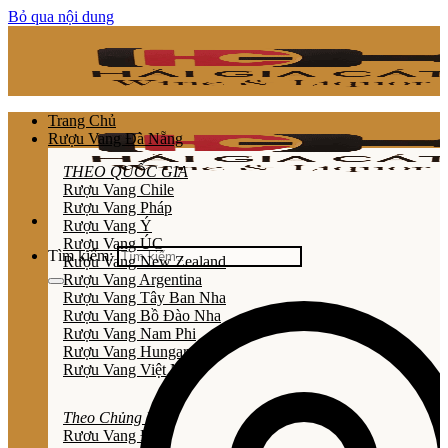
Bỏ qua nội dung
Trang Chủ
Rượu Vang Đà Nẵng
THEO QUỐC GIA
Rượu Vang Chile
Rượu Vang Pháp
Rượu Vang Ý
Rượu Vang ÚC
Tìm kiếm:
Rượu Vang New Zealand
Rượu Vang Argentina
Rượu Vang Tây Ban Nha
Rượu Vang Bồ Đào Nha
Rượu Vang Nam Phi
Rượu Vang Hungary
Rượu Vang Việt Nam
Theo Chủng Loại
Rươu Vang Đỏ