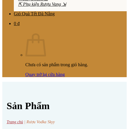
⇱ Phụ kiện Rượu Vang ⇲
Giỏ Quà Tết Đà Nẵng
0
₫
Chưa có sản phẩm trong giỏ hàng.
Quay trở lại cửa hàng
Sản Phẩm
Trang chủ
|
Rượu Vodka Skyy