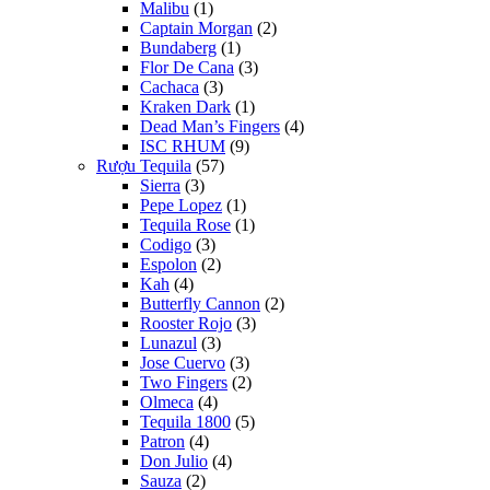
Malibu
(1)
Captain Morgan
(2)
Bundaberg
(1)
Flor De Cana
(3)
Cachaca
(3)
Kraken Dark
(1)
Dead Man’s Fingers
(4)
ISC RHUM
(9)
Rượu Tequila
(57)
Sierra
(3)
Pepe Lopez
(1)
Tequila Rose
(1)
Codigo
(3)
Espolon
(2)
Kah
(4)
Butterfly Cannon
(2)
Rooster Rojo
(3)
Lunazul
(3)
Jose Cuervo
(3)
Two Fingers
(2)
Olmeca
(4)
Tequila 1800
(5)
Patron
(4)
Don Julio
(4)
Sauza
(2)