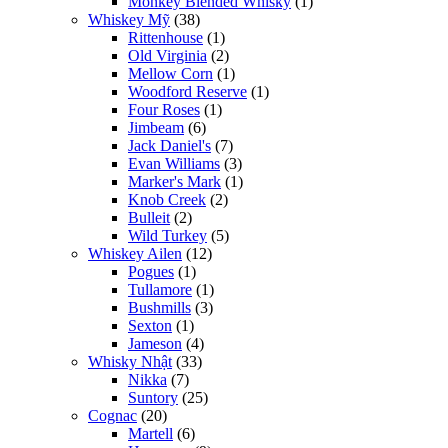
Monkey Blended Whisky
(1)
Whiskey Mỹ
(38)
Rittenhouse
(1)
Old Virginia
(2)
Mellow Corn
(1)
Woodford Reserve
(1)
Four Roses
(1)
Jimbeam
(6)
Jack Daniel's
(7)
Evan Williams
(3)
Marker's Mark
(1)
Knob Creek
(2)
Bulleit
(2)
Wild Turkey
(5)
Whiskey Ailen
(12)
Pogues
(1)
Tullamore
(1)
Bushmills
(3)
Sexton
(1)
Jameson
(4)
Whisky Nhật
(33)
Nikka
(7)
Suntory
(25)
Cognac
(20)
Martell
(6)