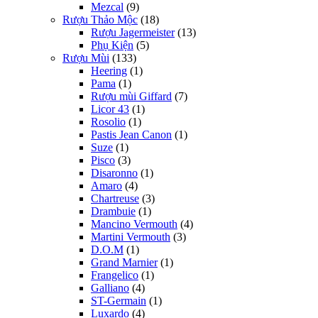
Mezcal
(9)
Rượu Thảo Mộc
(18)
Rượu Jagermeister
(13)
Phụ Kiện
(5)
Rượu Mùi
(133)
Heering
(1)
Pama
(1)
Rượu mùi Giffard
(7)
Licor 43
(1)
Rosolio
(1)
Pastis Jean Canon
(1)
Suze
(1)
Pisco
(3)
Disaronno
(1)
Amaro
(4)
Chartreuse
(3)
Drambuie
(1)
Mancino Vermouth
(4)
Martini Vermouth
(3)
D.O.M
(1)
Grand Marnier
(1)
Frangelico
(1)
Galliano
(4)
ST-Germain
(1)
Luxardo
(4)