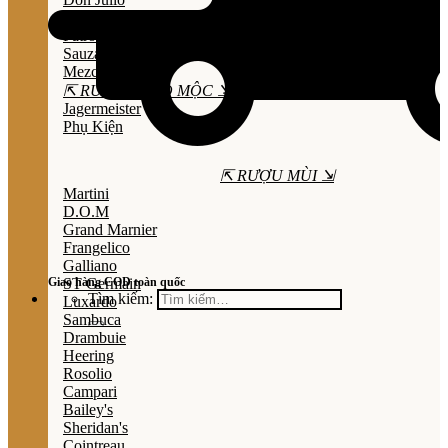
Olmeca
Patron
Sauza
Mezcal
⇱ RƯỢU THẢO MỘC ⇲
Jagermeister
Phụ Kiện
⇱ RƯỢU MÙI ⇲
Martini
D.O.M
Grand Marnier
Frangelico
Galliano
Giao hàng COD toàn quốc
ST Germain
Tìm kiếm:
Luxardo
Sambuca
Drambuie
Heering
Rosolio
Campari
Bailey's
Sheridan's
Cointreau