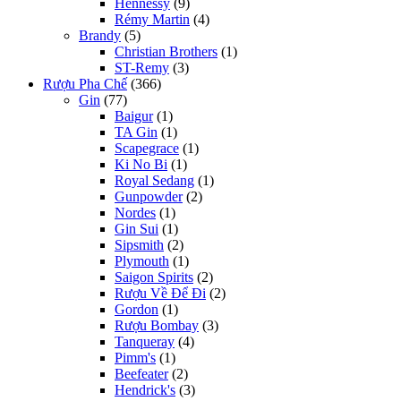
Hennessy
(9)
Rémy Martin
(4)
Brandy
(5)
Christian Brothers
(1)
ST-Remy
(3)
Rượu Pha Chế
(366)
Gin
(77)
Baigur
(1)
TA Gin
(1)
Scapegrace
(1)
Ki No Bi
(1)
Royal Sedang
(1)
Gunpowder
(2)
Nordes
(1)
Gin Sui
(1)
Sipsmith
(2)
Plymouth
(1)
Saigon Spirits
(2)
Rượu Về Để Đi
(2)
Gordon
(1)
Rượu Bombay
(3)
Tanqueray
(4)
Pimm's
(1)
Beefeater
(2)
Hendrick's
(3)