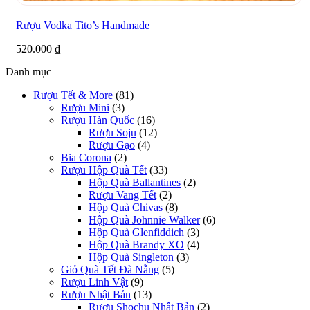
Rượu Vodka Tito’s Handmade
520.000
₫
Danh mục
Rượu Tết & More
(81)
Rượu Mini
(3)
Rượu Hàn Quốc
(16)
Rượu Soju
(12)
Rượu Gạo
(4)
Bia Corona
(2)
Rượu Hộp Quà Tết
(33)
Hộp Quà Ballantines
(2)
Rượu Vang Tết
(2)
Hộp Quà Chivas
(8)
Hộp Quà Johnnie Walker
(6)
Hộp Quà Glenfiddich
(3)
Hộp Quà Brandy XO
(4)
Hộp Quà Singleton
(3)
Giỏ Quà Tết Đà Nẵng
(5)
Rượu Linh Vật
(9)
Rượu Nhật Bản
(13)
Rượu Shochu Nhật Bản
(2)