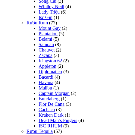
Sông Cái
(3)
Whitley Neill
(4)
Lady Triệu
(6)
Isc Gin
(1)
Rượu Rum
(77)
Mount Gay
(2)
Plantation
(5)
Belami
(5)
Sampan
(8)
Chauvet
(2)
Zacapa
(3)
Kingston 62
(2)
Appleton
(2)
Diplomatico
(3)
Bacardi
(4)
Havana
(4)
Malibu
(1)
Captain Morgan
(2)
Bundaberg
(1)
Flor De Cana
(3)
Cachaca
(3)
Kraken Dark
(1)
Dead Man’s Fingers
(4)
ISC RHUM
(9)
Rượu Tequila
(57)