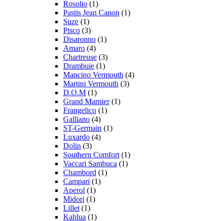
Rosolio
(1)
Pastis Jean Canon
(1)
Suze
(1)
Pisco
(3)
Disaronno
(1)
Amaro
(4)
Chartreuse
(3)
Drambuie
(1)
Mancino Vermouth
(4)
Martini Vermouth
(3)
D.O.M
(1)
Grand Marnier
(1)
Frangelico
(1)
Galliano
(4)
ST-Germain
(1)
Luxardo
(4)
Dolin
(3)
Southern Comfort
(1)
Vaccari Sambuca
(1)
Chambord
(1)
Campari
(1)
Aperol
(1)
Midori
(1)
Lillet
(1)
Kahlua
(1)