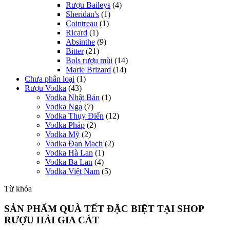
Rượu Baileys
(4)
Sheridan's
(1)
Cointreau
(1)
Ricard
(1)
Absinthe
(9)
Bitter
(21)
Bols rượu mùi
(14)
Marie Brizard
(14)
Chưa phân loại
(1)
Rượu Vodka
(43)
Vodka Nhật Bản
(1)
Vodka Nga
(7)
Vodka Thụy Điển
(12)
Vodka Pháp
(2)
Vodka Mỹ
(2)
Vodka Đan Mạch
(2)
Vodka Hà Lan
(1)
Vodka Ba Lan
(4)
Vodka Việt Nam
(5)
Từ khóa
SẢN PHẨM QUÀ TẾT ĐẶC BIỆT TẠI SHOP
RƯỢU HẢI GIA CÁT