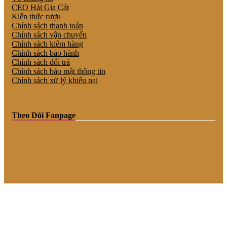
CEO Hải Gia Cát
Kiến thức rượu
Chính sách thanh toán
Chính sách vận chuyển
Chính sách kiểm hàng
Chính sách bảo hành
Chính sách đổi trả
Chính sách bảo mật thông tin
Chính sách xử lý khiếu nại
Theo Dõi Fanpage