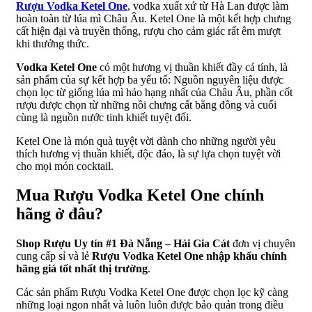
Rượu Vodka Ketel One
, vodka xuất xứ từ Hà Lan được làm
hoàn toàn từ lúa mì Châu Âu. Ketel One là một kết hợp chưng
cất hiện đại và truyền thống, rượu cho cảm giác rất êm mượt
khi thưởng thức.
Vodka Ketel One
có một hương vị thuần khiết đầy cá tính, là
sản phẩm của sự kết hợp ba yếu tố: Nguồn nguyên liệu được
chọn lọc từ giống lúa mì hảo hạng nhất của Châu Âu, phần cốt
rượu được chọn từ những nồi chưng cất bằng đồng và cuối
cùng là nguồn nước tinh khiết tuyệt đối.
Ketel One là món quà tuyệt vời dành cho những người yêu
thích hương vị thuần khiết, độc đáo, là sự lựa chọn tuyệt vời
cho mọi món cocktail.
Mua Rượu Vodka Ketel One chính
hãng
ở đâu?
Shop Rượu Uy tín #1 Đà Nẵng – Hải Gia Cát
đơn vị chuyên
cung cấp sỉ và lẻ
Rượu Vodka Ketel One nhập khẩu chính
hãng giá tốt nhất thị trường
.
Các sản phẩm Rượu Vodka Ketel One được chọn lọc kỹ càng
những loại ngon nhất và luôn luôn được bảo quản trong điều