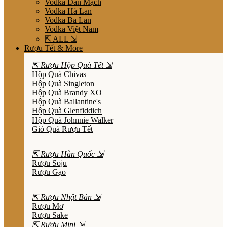
Vodka Đan Mạch
Vodka Hà Lan
Vodka Ba Lan
Vodka Việt Nam
⇱ ALL ⇲
Rượu Tết & More
⇱ Rượu Hộp Quà Tết ⇲
Hộp Quà Chivas
Hộp Quà Singleton
Hộp Quà Brandy XO
Hộp Quà Ballantine's
Hộp Quà Glenfiddich
Hộp Quà Johnnie Walker
Giỏ Quà Rượu Tết
⇱ Rượu Hàn Quốc ⇲
Rượu Soju
Rượu Gạo
⇱ Rượu Nhật Bản ⇲
Rượu Mơ
Rượu Sake
⇱ Rượu Mini ⇲