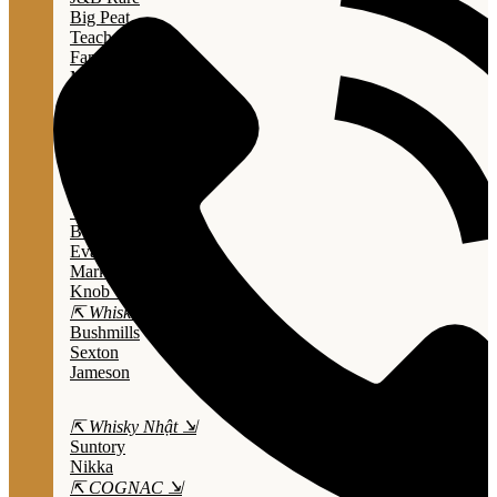
Big Peat
Teacher's
Famous Grouse
Monkey Shouder
Wall Street
⇱ Whiskey Mỹ ⇲
Jack Daniel’s
Jim Beam
Wild Turkey
Bulleit Bourbon
Evan Williams
Marker's Mark
Knob Creek
⇱ Whiskey Ailen ⇲
Bushmills
Sexton
Jameson
⇱ Whisky Nhật ⇲
Suntory
Nikka
⇱ COGNAC ⇲