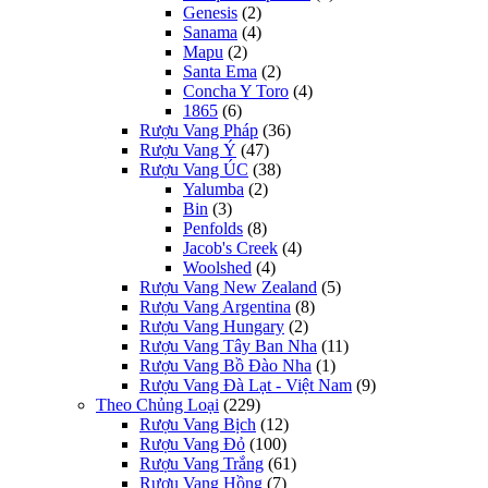
Genesis
(2)
Sanama
(4)
Mapu
(2)
Santa Ema
(2)
Concha Y Toro
(4)
1865
(6)
Rượu Vang Pháp
(36)
Rượu Vang Ý
(47)
Rượu Vang ÚC
(38)
Yalumba
(2)
Bin
(3)
Penfolds
(8)
Jacob's Creek
(4)
Woolshed
(4)
Rượu Vang New Zealand
(5)
Rượu Vang Argentina
(8)
Rượu Vang Hungary
(2)
Rượu Vang Tây Ban Nha
(11)
Rượu Vang Bồ Đào Nha
(1)
Rượu Vang Đà Lạt - Việt Nam
(9)
Theo Chủng Loại
(229)
Rượu Vang Bịch
(12)
Rượu Vang Đỏ
(100)
Rượu Vang Trắng
(61)
Rượu Vang Hồng
(7)