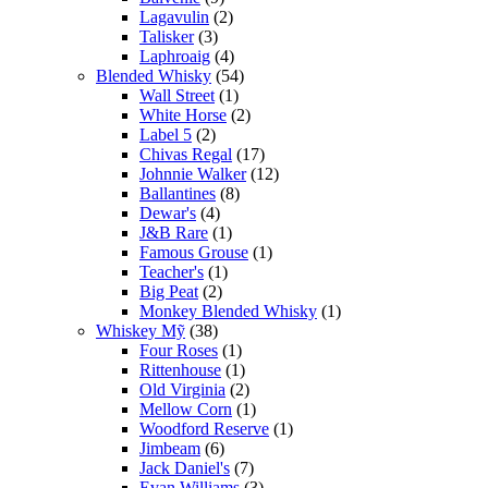
Lagavulin
(2)
Talisker
(3)
Laphroaig
(4)
Blended Whisky
(54)
Wall Street
(1)
White Horse
(2)
Label 5
(2)
Chivas Regal
(17)
Johnnie Walker
(12)
Ballantines
(8)
Dewar's
(4)
J&B Rare
(1)
Famous Grouse
(1)
Teacher's
(1)
Big Peat
(2)
Monkey Blended Whisky
(1)
Whiskey Mỹ
(38)
Four Roses
(1)
Rittenhouse
(1)
Old Virginia
(2)
Mellow Corn
(1)
Woodford Reserve
(1)
Jimbeam
(6)
Jack Daniel's
(7)
Evan Williams
(3)