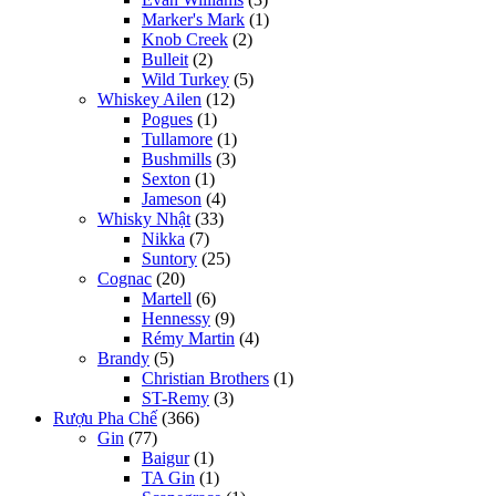
Marker's Mark
(1)
Knob Creek
(2)
Bulleit
(2)
Wild Turkey
(5)
Whiskey Ailen
(12)
Pogues
(1)
Tullamore
(1)
Bushmills
(3)
Sexton
(1)
Jameson
(4)
Whisky Nhật
(33)
Nikka
(7)
Suntory
(25)
Cognac
(20)
Martell
(6)
Hennessy
(9)
Rémy Martin
(4)
Brandy
(5)
Christian Brothers
(1)
ST-Remy
(3)
Rượu Pha Chế
(366)
Gin
(77)
Baigur
(1)
TA Gin
(1)