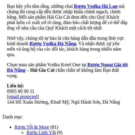
Bạn hãy yên tâm rằng, những chai
Rượu Vodka Hà Lan
mà
chúng tôi cung cấp đều được nhập khẩu chính ngạch, chính
hãng. Mỗi sản phẩm Hải Gia Cát đem đến cho Quý Khách
phải luôn có xuất xứ rõ ràng, đảm bảo chất lượng để có thể đáp
ứng về nhu cầu của Quý Khách một cách tốt nhất
Nhờ vậy, chúng tôi tự hào là cửa hàng dẫn đầu trong lĩnh vực
kinh doanh
Rượu Vodka Đà Nẵng
.
Và nhận được sự yêu
mến và ủng hộ của các đối tác, khách hàng trong nhiều năm
qua.
Chọn mua sản phẩm Vodka Ketel One
tại
Rượu Ngoại Giá tốt
Đà Nẵng
–
Hải Gia Cát
chắn chắn sẽ không làm Bạn thất
vọng.
Liên hệ:
0905 80 90 11
[email protected]
144 Hồ Xuân Hương, Khuê Mỹ, Ngũ Hành Sơn, Đà Nẵng
Danh mục
Rượu Tết & More
(81)
Rượu Linh Vật
(9)