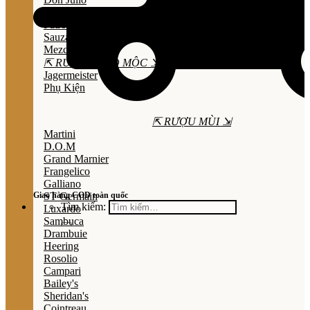
Olmeca
Patron
Sauza
Mezcal
⇱ RƯỢU THẢO MỘC ⇲
Jagermeister
Phụ Kiện
⇱ RƯỢU MÙI ⇲
Martini
D.O.M
Grand Marnier
Frangelico
Galliano
Giao hàng COD toàn quốc
ST Germain
Tìm kiếm:
Luxardo
Sambuca
Drambuie
Heering
Rosolio
Campari
Bailey's
Sheridan's
Cointreau