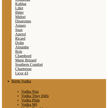
Kahlua
Lillet
Bitter
Midori
Disaronno
Amaro
Suze
Aperol
Ricard
Dolin
Absinthe
Bols
Chambord
Marie Brizard
Southern Comfort
Chartreuse
Licor 43
Rượu Vodka
Vodka Nga
Vodka Thụy Điển
Vodka Pháp
Vodka Mỹ