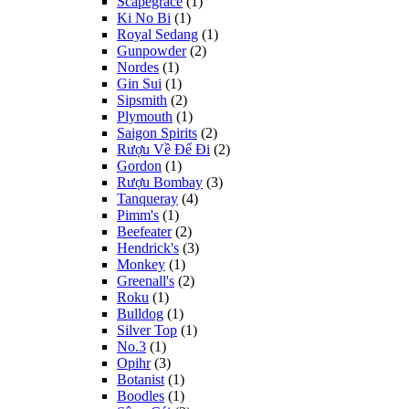
Scapegrace
(1)
Ki No Bi
(1)
Royal Sedang
(1)
Gunpowder
(2)
Nordes
(1)
Gin Sui
(1)
Sipsmith
(2)
Plymouth
(1)
Saigon Spirits
(2)
Rượu Về Để Đi
(2)
Gordon
(1)
Rượu Bombay
(3)
Tanqueray
(4)
Pimm's
(1)
Beefeater
(2)
Hendrick's
(3)
Monkey
(1)
Greenall's
(2)
Roku
(1)
Bulldog
(1)
Silver Top
(1)
No.3
(1)
Opihr
(3)
Botanist
(1)
Boodles
(1)