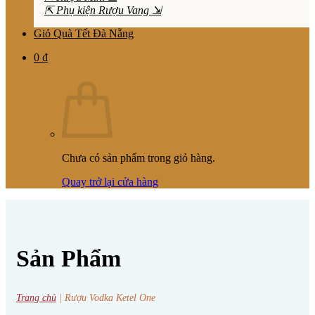
⇱ Phụ kiện Rượu Vang ⇲
Giỏ Quà Tết Đà Nẵng
0
₫
Chưa có sản phẩm trong giỏ hàng.
Quay trở lại cửa hàng
Sản Phẩm
Trang chủ
|
Rượu Vodka Ketel One