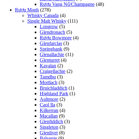
Rượu Vang Nổ/Champagne
(48)
Rượu Mạnh
(278)
Whisky Canada
(4)
Single Malt Whisky
(111)
Longrow
(5)
Glendronach
(5)
Rượu Bowmore
(4)
Glenfarclas
(3)
Springbank
(9)
Glenallachie
(11)
Glenturret
(4)
Kavalan
(2)
Craigellachie
(2)
Tamdhu
(3)
Mortlach
(3)
Bruichladdich
(1)
Highland Park
(1)
Aultmore
(2)
Caol Ila
(3)
Kilkerran
(4)
Macallan
(9)
Glenfiddich
(3)
Singleton
(3)
Glenlivet
(8)
Balvenie
(9)