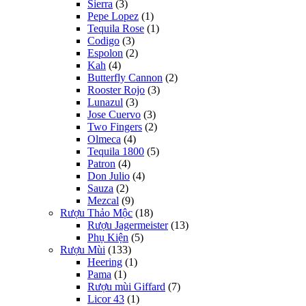
Sierra
(3)
Pepe Lopez
(1)
Tequila Rose
(1)
Codigo
(3)
Espolon
(2)
Kah
(4)
Butterfly Cannon
(2)
Rooster Rojo
(3)
Lunazul
(3)
Jose Cuervo
(3)
Two Fingers
(2)
Olmeca
(4)
Tequila 1800
(5)
Patron
(4)
Don Julio
(4)
Sauza
(2)
Mezcal
(9)
Rượu Thảo Mộc
(18)
Rượu Jagermeister
(13)
Phụ Kiện
(5)
Rượu Mùi
(133)
Heering
(1)
Pama
(1)
Rượu mùi Giffard
(7)
Licor 43
(1)