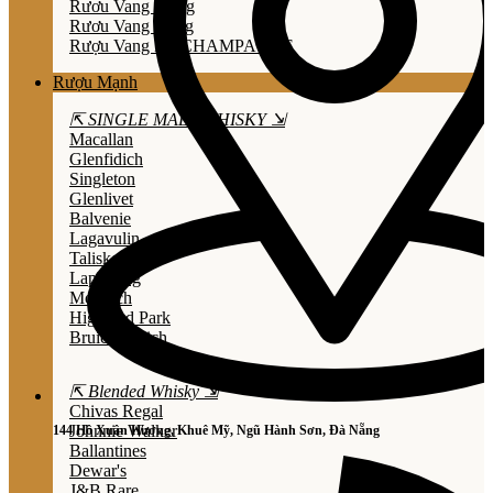
Rươu Vang Trắng
Rươu Vang Hồng
Rượu Vang Nổ/CHAMPAGNE
Rượu Mạnh
⇱ SINGLE MALT WHISKY ⇲
Macallan
Glenfidich
Singleton
Glenlivet
Balvenie
Lagavulin
Talisker
Laphroaig
Mortlach
Highland Park
Bruichladdich
⇱ Blended Whisky ⇲
Chivas Regal
Johnnie Walker
144 Hồ Xuân Hương, Khuê Mỹ, Ngũ Hành Sơn, Đà Nẵng
Ballantines
Dewar's
J&B Rare