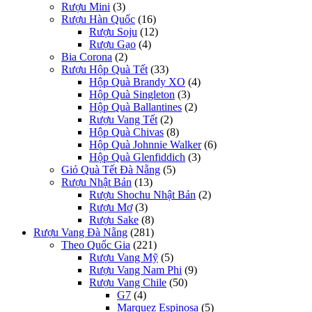
Rượu Mini
(3)
Rượu Hàn Quốc
(16)
Rượu Soju
(12)
Rượu Gạo
(4)
Bia Corona
(2)
Rượu Hộp Quà Tết
(33)
Hộp Quà Brandy XO
(4)
Hộp Quà Singleton
(3)
Hộp Quà Ballantines
(2)
Rượu Vang Tết
(2)
Hộp Quà Chivas
(8)
Hộp Quà Johnnie Walker
(6)
Hộp Quà Glenfiddich
(3)
Giỏ Quà Tết Đà Nẵng
(5)
Rượu Nhật Bản
(13)
Rượu Shochu Nhật Bản
(2)
Rượu Mơ
(3)
Rượu Sake
(8)
Rượu Vang Đà Nẵng
(281)
Theo Quốc Gia
(221)
Rượu Vang Mỹ
(5)
Rượu Vang Nam Phi
(9)
Rượu Vang Chile
(50)
G7
(4)
Marquez Espinosa
(5)