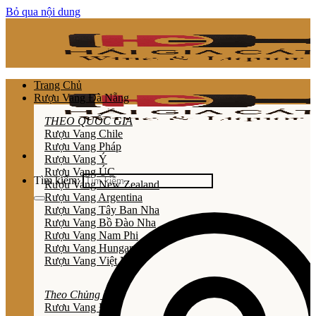
Bỏ qua nội dung
Trang Chủ
Rượu Vang Đà Nẵng
THEO QUỐC GIA
Rượu Vang Chile
Rượu Vang Pháp
Rượu Vang Ý
Rượu Vang ÚC
Tìm kiếm:
Rượu Vang New Zealand
Rượu Vang Argentina
Rượu Vang Tây Ban Nha
Rượu Vang Bồ Đào Nha
Rượu Vang Nam Phi
Rượu Vang Hungary
Rượu Vang Việt Nam
Theo Chủng Loại
Rươu Vang Đỏ