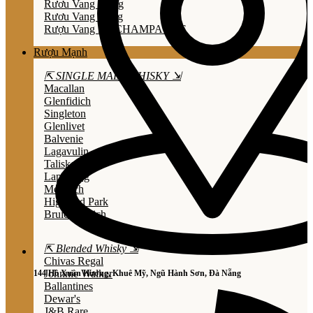
Rươu Vang Trắng
Rươu Vang Hồng
Rượu Vang Nổ/CHAMPAGNE
Rượu Mạnh
⇱ SINGLE MALT WHISKY ⇲
Macallan
Glenfidich
Singleton
Glenlivet
Balvenie
Lagavulin
Talisker
Laphroaig
Mortlach
Highland Park
Bruichladdich
⇱ Blended Whisky ⇲
Chivas Regal
Johnnie Walker
144 Hồ Xuân Hương, Khuê Mỹ, Ngũ Hành Sơn, Đà Nẵng
Ballantines
Dewar's
J&B Rare