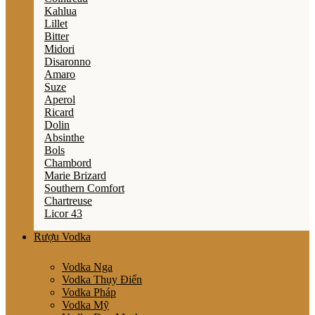
Kahlua
Lillet
Bitter
Midori
Disaronno
Amaro
Suze
Aperol
Ricard
Dolin
Absinthe
Bols
Chambord
Marie Brizard
Southern Comfort
Chartreuse
Licor 43
Rượu Vodka
Vodka Nga
Vodka Thụy Điển
Vodka Pháp
Vodka Mỹ