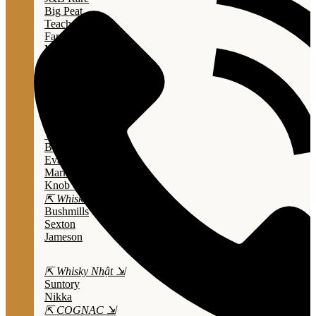
Big Peat
Teacher's
Famous Grouse
Monkey Shouder
Wall Street
⇱ Whiskey Mỹ ⇲
Jack Daniel’s
Jim Beam
Wild Turkey
Bulleit Bourbon
Evan Williams
Marker's Mark
Knob Creek
⇱ Whiskey Ailen ⇲
Bushmills
Sexton
Jameson
⇱ Whisky Nhật ⇲
Suntory
Nikka
⇱ COGNAC ⇲