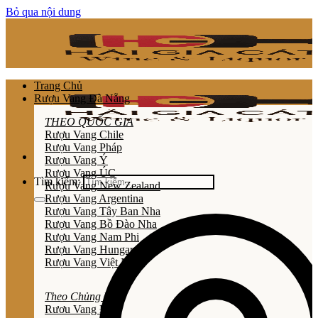
Bỏ qua nội dung
Trang Chủ
Rượu Vang Đà Nẵng
THEO QUỐC GIA
Rượu Vang Chile
Rượu Vang Pháp
Rượu Vang Ý
Rượu Vang ÚC
Tìm kiếm:
Rượu Vang New Zealand
Rượu Vang Argentina
Rượu Vang Tây Ban Nha
Rượu Vang Bồ Đào Nha
Rượu Vang Nam Phi
Rượu Vang Hungary
Rượu Vang Việt Nam
Theo Chủng Loại
Rươu Vang Đỏ