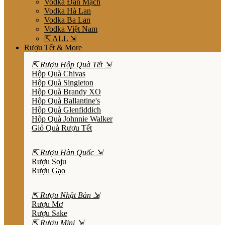
Vodka Đan Mạch
Vodka Hà Lan
Vodka Ba Lan
Vodka Việt Nam
⇱ ALL ⇲
Rượu Tết & More
⇱ Rượu Hộp Quà Tết ⇲
Hộp Quà Chivas
Hộp Quà Singleton
Hộp Quà Brandy XO
Hộp Quà Ballantine's
Hộp Quà Glenfiddich
Hộp Quà Johnnie Walker
Giỏ Quà Rượu Tết
⇱ Rượu Hàn Quốc ⇲
Rượu Soju
Rượu Gạo
⇱ Rượu Nhật Bản ⇲
Rượu Mơ
Rượu Sake
⇱ Rượu Mini ⇲