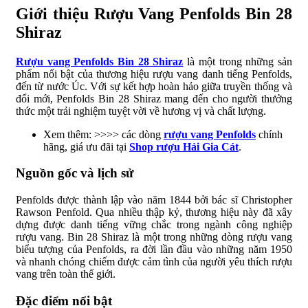
Giới thiệu Rượu Vang Penfolds Bin 28
Shiraz
Rượu vang Penfolds Bin 28 Shiraz
là một trong những sản
phẩm nổi bật của thương hiệu rượu vang danh tiếng Penfolds,
đến từ nước Úc. Với sự kết hợp hoàn hảo giữa truyền thống và
đổi mới, Penfolds Bin 28 Shiraz mang đến cho người thưởng
thức một trải nghiệm tuyệt vời về hương vị và chất lượng.
Xem thêm: >>>> các dòng
rượu vang Penfolds
chính
hãng, giá ưu đãi tại
Shop rượu Hải Gia Cát
.
Nguồn gốc và lịch sử
Penfolds được thành lập vào năm 1844 bởi bác sĩ Christopher
Rawson Penfold. Qua nhiều thập kỷ, thương hiệu này đã xây
dựng được danh tiếng vững chắc trong ngành công nghiệp
rượu vang. Bin 28 Shiraz là một trong những dòng rượu vang
biểu tượng của Penfolds, ra đời lần đầu vào những năm 1950
và nhanh chóng chiếm được cảm tình của người yêu thích rượu
vang trên toàn thế giới.
Đặc điểm nổi bật