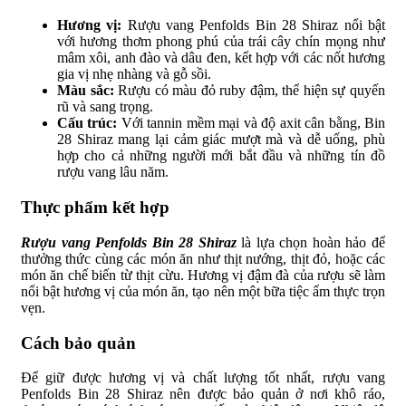
Hương vị:
Rượu vang Penfolds Bin 28 Shiraz nổi bật
với hương thơm phong phú của trái cây chín mọng như
mâm xôi, anh đào và dâu đen, kết hợp với các nốt hương
gia vị nhẹ nhàng và gỗ sồi.
Màu sắc:
Rượu có màu đỏ ruby đậm, thể hiện sự quyến
rũ và sang trọng.
Cấu trúc:
Với tannin mềm mại và độ axit cân bằng, Bin
28 Shiraz mang lại cảm giác mượt mà và dễ uống, phù
hợp cho cả những người mới bắt đầu và những tín đồ
rượu vang lâu năm.
Thực phẩm kết hợp
Rượu vang Penfolds Bin 28 Shiraz
là lựa chọn hoàn hảo để
thưởng thức cùng các món ăn như thịt nướng, thịt đỏ, hoặc các
món ăn chế biến từ thịt cừu. Hương vị đậm đà của rượu sẽ làm
nổi bật hương vị của món ăn, tạo nên một bữa tiệc ẩm thực trọn
vẹn.
Cách bảo quản
Để giữ được hương vị và chất lượng tốt nhất, rượu vang
Penfolds Bin 28 Shiraz nên được bảo quản ở nơi khô ráo,