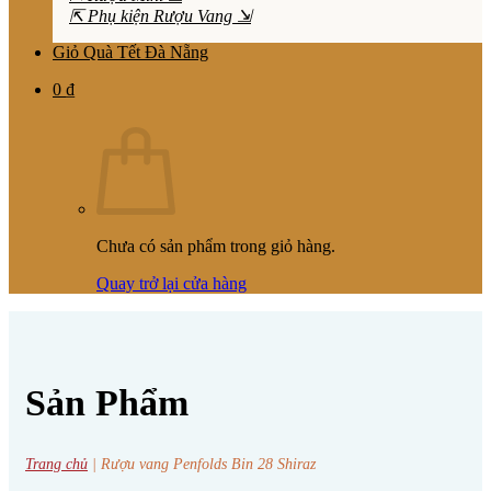
⇱ Phụ kiện Rượu Vang ⇲
Giỏ Quà Tết Đà Nẵng
0
₫
Chưa có sản phẩm trong giỏ hàng.
Quay trở lại cửa hàng
Sản Phẩm
Trang chủ
|
Rượu vang Penfolds Bin 28 Shiraz