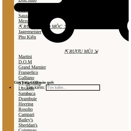
Olmeca
Patron
Sauza
Mezcal
⇱ RƯỢU THẢO MỘC ⇲
Jagermeister
Phụ Kiện
⇱ RƯỢU MÙI ⇲
Martini
D.O.M
Grand Marnier
Frangelico
Galliano
Giao hàng COD toàn quốc
ST Germain
Tìm kiếm:
Luxardo
Sambuca
Drambuie
Heering
Rosolio
Campari
Bailey's
Sheridan's
Cointreau