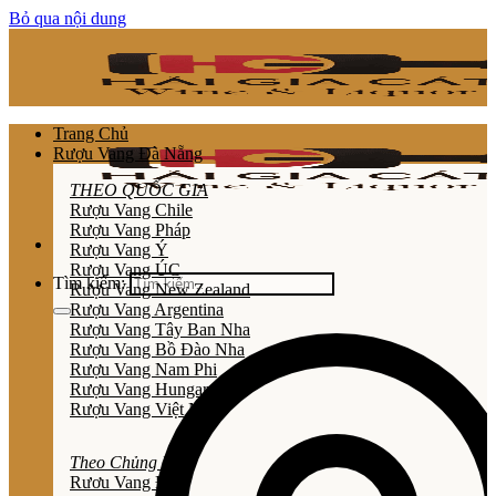
Bỏ qua nội dung
Trang Chủ
Rượu Vang Đà Nẵng
THEO QUỐC GIA
Rượu Vang Chile
Rượu Vang Pháp
Rượu Vang Ý
Rượu Vang ÚC
Tìm kiếm:
Rượu Vang New Zealand
Rượu Vang Argentina
Rượu Vang Tây Ban Nha
Rượu Vang Bồ Đào Nha
Rượu Vang Nam Phi
Rượu Vang Hungary
Rượu Vang Việt Nam
Theo Chủng Loại
Rươu Vang Đỏ