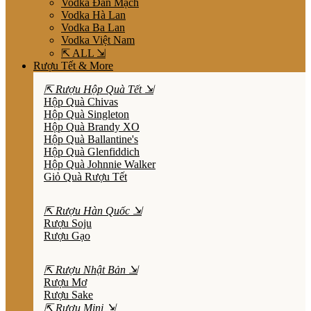
Vodka Đan Mạch
Vodka Hà Lan
Vodka Ba Lan
Vodka Việt Nam
⇱ ALL ⇲
Rượu Tết & More
⇱ Rượu Hộp Quà Tết ⇲
Hộp Quà Chivas
Hộp Quà Singleton
Hộp Quà Brandy XO
Hộp Quà Ballantine's
Hộp Quà Glenfiddich
Hộp Quà Johnnie Walker
Giỏ Quà Rượu Tết
⇱ Rượu Hàn Quốc ⇲
Rượu Soju
Rượu Gạo
⇱ Rượu Nhật Bản ⇲
Rượu Mơ
Rượu Sake
⇱ Rượu Mini ⇲