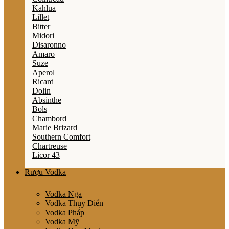
Kahlua
Lillet
Bitter
Midori
Disaronno
Amaro
Suze
Aperol
Ricard
Dolin
Absinthe
Bols
Chambord
Marie Brizard
Southern Comfort
Chartreuse
Licor 43
Rượu Vodka
Vodka Nga
Vodka Thụy Điển
Vodka Pháp
Vodka Mỹ