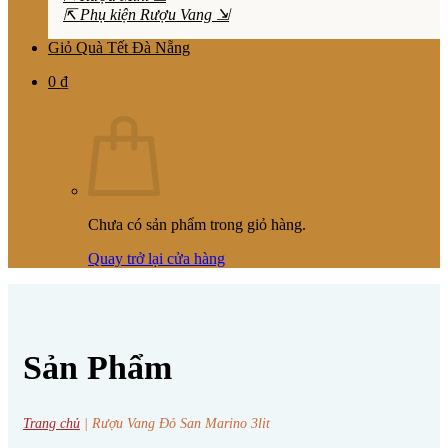
⇱ Phụ kiện Rượu Vang ⇲
Giỏ Quà Tết Đà Nẵng
0
₫
Chưa có sản phẩm trong giỏ hàng.
Quay trở lại cửa hàng
Sản Phẩm
Trang chủ
|
Rượu Vang Đỏ San Marino 3lit