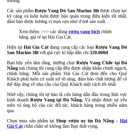
trường.
Các sản phẩm
Rượu Vang Đỏ San Marino 3lit
được chọn lọc
kỹ càng và luôn luôn được bảo quản trong điều kiện tốt nhất,
đảm bảo được hương vị trọn vẹn như ở nơi sản xuất.
Xem thêm: >>> các dòng
rượu vang bịch
chính
hãng, giá rẻ tại Hải Gia Cát.
Hiện tại
Hải Gia Cát
đang cung cấp các loại
Rượu Vang Đỏ
San Marino 3lit
với giá cực kì hấp dẫn chỉ
320.000đ
Bạn hãy yên tâm rằng, những chai
Rượu Vang Chile tại Đà
Nẵng
mà chúng tôi cung cấp đều được nhập khẩu chính ngạch,
chính hãng. Mỗi sản phẩm Hải Gia Cát đem đến cho Quý
Khách phải luôn có xuất xứ rõ ràng, đảm bảo chất lượng để có
thể đáp ứng về nhu cầu của Quý Khách một cách tốt nhất
Nhờ vậy, chúng tôi tự hào là cửa hàng dẫn đầu trong lĩnh vực
kinh doanh
Rượu Vang tại Đà Nẵng.
Và nhận được sự yêu
mến và ủng hộ của các đối tác, khách hàng trong nhiều năm
qua.
Chọn mua sản phẩm tại
Shop rượu uy tín Đà Nẵng
–
Hải
Gia Cát
chắn chắn sẽ không làm Bạn thất vọng.