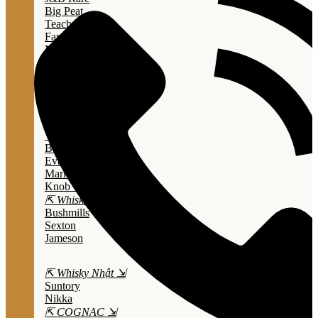
Big Peat
Teacher's
Famous Grouse
Monkey Shouder
Wall Street
⇱ Whiskey Mỹ ⇲
Jack Daniel’s
Jim Beam
Wild Turkey
Bulleit Bourbon
Evan Williams
Marker's Mark
Knob Creek
⇱ Whiskey Ailen ⇲
Bushmills
Sexton
Jameson
⇱ Whisky Nhật ⇲
Suntory
Nikka
⇱ COGNAC ⇲