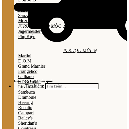
Olmeca
Patron
Sauza
Mezcal
⇱ RƯỢU THẢO MỘC ⇲
Jagermeister
Phụ Kiện
⇱ RƯỢU MÙI ⇲
Martini
D.O.M
Grand Marnier
Frangelico
Galliano
Giao hàng COD toàn quốc
ST Germain
Tìm kiếm:
Luxardo
Sambuca
Drambuie
Heering
Rosolio
Campari
Bailey's
Sheridan's
Cointreau