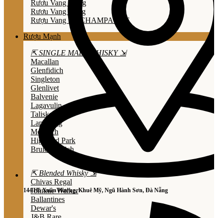
Rươu Vang Trắng
Rươu Vang Hồng
Rượu Vang Nổ/CHAMPAGNE
Rượu Mạnh
⇱ SINGLE MALT WHISKY ⇲
Macallan
Glenfidich
Singleton
Glenlivet
Balvenie
Lagavulin
Talisker
Laphroaig
Mortlach
Highland Park
Bruichladdich
⇱ Blended Whisky ⇲
Chivas Regal
Johnnie Walker
144 Hồ Xuân Hương, Khuê Mỹ, Ngũ Hành Sơn, Đà Nẵng
Ballantines
Dewar's
J&B Rare