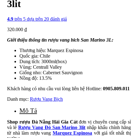
3lit
4.9
trên 5 dựa trên
20
đánh giá
320.000
₫
Giới thiệu thông tin rượu vang bich San Marino 3L:
Thương hiệu: Marquez Espinosa
Quốc gia: Chile
Dung tích: 3000ml(box)
Vùng: Centrall Valley
Giống nho: Cabernet Sauvignon
Nồng độ: 13.5%
Khách hàng có nhu cầu vui lòng liên hệ Hotline:
0905.809.011
Danh mục:
Rượu Vang Bịch
Mô Tả
Shop rượu Đà Nẵng
Hải Gia Cát
đơn vị chuyên cung cấp sỉ
và lẻ
Rượu Vang Đỏ San Marino 3lit
nhập khẩu chính hãng
từ nhà làm rượu vang
Marquez Espinosa
với giá tốt nhất thị