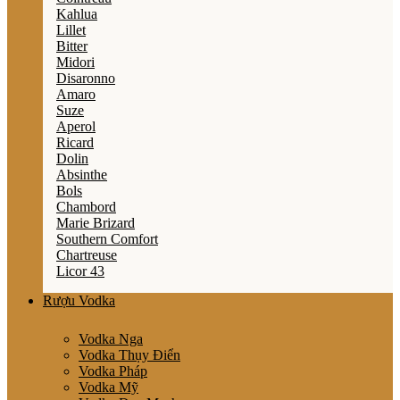
Kahlua
Lillet
Bitter
Midori
Disaronno
Amaro
Suze
Aperol
Ricard
Dolin
Absinthe
Bols
Chambord
Marie Brizard
Southern Comfort
Chartreuse
Licor 43
Rượu Vodka
Vodka Nga
Vodka Thụy Điển
Vodka Pháp
Vodka Mỹ