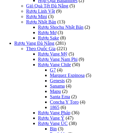
Hộp Quà Ballantines
(2)
Giỏ Quà Tết Đà Nẵng
(5)
Rượu Linh Vật
(9)
Rượu Mini
(3)
Rượu Nhật Bản
(13)
Rượu Shochu Nhật Bản
(2)
Rượu Mơ
(3)
Rượu Sake
(8)
Rượu Vang Đà Nẵng
(281)
Theo Quốc Gia
(221)
Rượu Vang Mỹ
(5)
Rượu Vang Nam Phi
(9)
Rượu Vang Chile
(50)
G7
(4)
Marquez Espinosa
(5)
Genesis
(2)
Sanama
(4)
Mapu
(2)
Santa Ema
(2)
Concha Y Toro
(4)
1865
(6)
Rượu Vang Pháp
(36)
Rượu Vang Ý
(47)
Rượu Vang ÚC
(38)
Bin
(3)