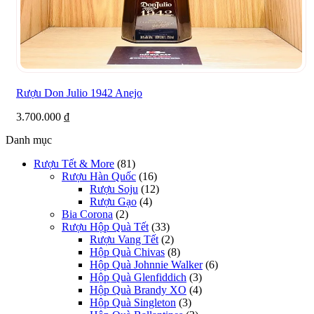
Rượu Don Julio 1942 Anejo
3.700.000
₫
Danh mục
Rượu Tết & More
(81)
Rượu Hàn Quốc
(16)
Rượu Soju
(12)
Rượu Gạo
(4)
Bia Corona
(2)
Rượu Hộp Quà Tết
(33)
Rượu Vang Tết
(2)
Hộp Quà Chivas
(8)
Hộp Quà Johnnie Walker
(6)
Hộp Quà Glenfiddich
(3)
Hộp Quà Brandy XO
(4)
Hộp Quà Singleton
(3)