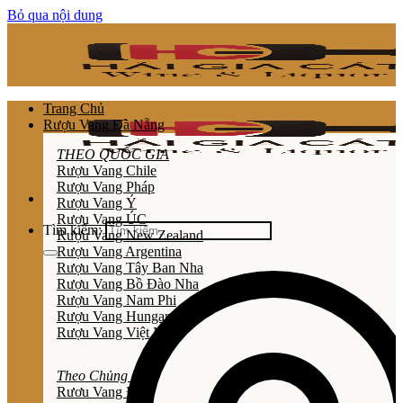
Bỏ qua nội dung
Trang Chủ
Rượu Vang Đà Nẵng
THEO QUỐC GIA
Rượu Vang Chile
Rượu Vang Pháp
Rượu Vang Ý
Rượu Vang ÚC
Tìm kiếm:
Rượu Vang New Zealand
Rượu Vang Argentina
Rượu Vang Tây Ban Nha
Rượu Vang Bồ Đào Nha
Rượu Vang Nam Phi
Rượu Vang Hungary
Rượu Vang Việt Nam
Theo Chủng Loại
Rươu Vang Đỏ