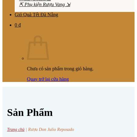
⇱ Phụ kiện Rượu Vang ⇲
Giỏ Quà Tết Đà Nẵng
0
₫
Chưa có sản phẩm trong giỏ hàng.
Quay trở lại cửa hàng
Sản Phẩm
Trang chủ
|
Rượu Don Julio Reposado