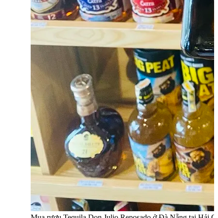
Mua rượu Tequila Don Julio Reposado ở Đà Nẵng tại Hải G