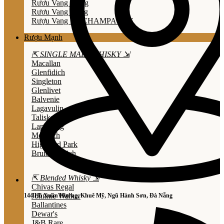
Rươu Vang Trắng
Rươu Vang Hồng
Rượu Vang Nổ/CHAMPAGNE
Rượu Mạnh
⇱ SINGLE MALT WHISKY ⇲
Macallan
Glenfidich
Singleton
Glenlivet
Balvenie
Lagavulin
Talisker
Laphroaig
Mortlach
Highland Park
Bruichladdich
⇱ Blended Whisky ⇲
Chivas Regal
Johnnie Walker
144 Hồ Xuân Hương, Khuê Mỹ, Ngũ Hành Sơn, Đà Nẵng
Ballantines
Dewar's
J&B Rare