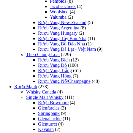
Penfolds
(8)
Jacob's Creek
(4)
Woolshed
(4)
Yalumba
(2)
Rượu Vang New Zealand
(5)
Rượu Vang Argentina
(8)
Rượu Vang Hungary
(2)
Rượu Vang Tây Ban Nha
(11)
Rượu Vang Bồ Đào Nha
(1)
Rượu Vang Đà Lạt - Việt Nam
(9)
Theo Chủng Loại
(229)
Rượu Vang Bịch
(12)
Rượu Vang Đỏ
(100)
Rượu Vang Trắng
(61)
Rượu Vang Hồng
(7)
Rượu Vang Nổ/Champagne
(48)
Rượu Mạnh
(278)
Whisky Canada
(4)
Single Malt Whisky
(111)
Rượu Bowmore
(4)
Glenfarclas
(3)
Springbank
(9)
Glenallachie
(11)
Glenturret
(4)
Kavalan
(2)