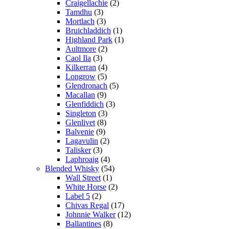
Craigellachie
(2)
Tamdhu
(3)
Mortlach
(3)
Bruichladdich
(1)
Highland Park
(1)
Aultmore
(2)
Caol Ila
(3)
Kilkerran
(4)
Longrow
(5)
Glendronach
(5)
Macallan
(9)
Glenfiddich
(3)
Singleton
(3)
Glenlivet
(8)
Balvenie
(9)
Lagavulin
(2)
Talisker
(3)
Laphroaig
(4)
Blended Whisky
(54)
Wall Street
(1)
White Horse
(2)
Label 5
(2)
Chivas Regal
(17)
Johnnie Walker
(12)
Ballantines
(8)