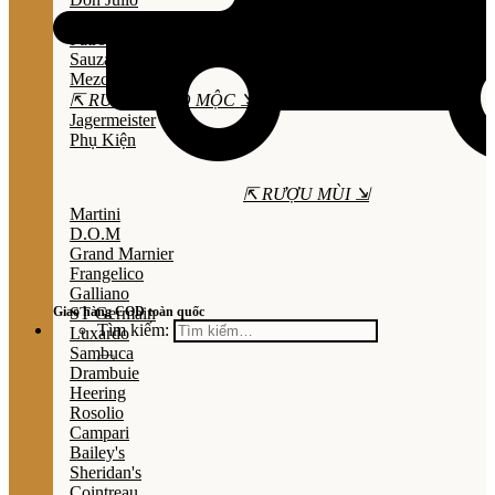
Olmeca
Patron
Sauza
Mezcal
⇱ RƯỢU THẢO MỘC ⇲
Jagermeister
Phụ Kiện
⇱ RƯỢU MÙI ⇲
Martini
D.O.M
Grand Marnier
Frangelico
Galliano
Giao hàng COD toàn quốc
ST Germain
Tìm kiếm:
Luxardo
Sambuca
Drambuie
Heering
Rosolio
Campari
Bailey's
Sheridan's
Cointreau