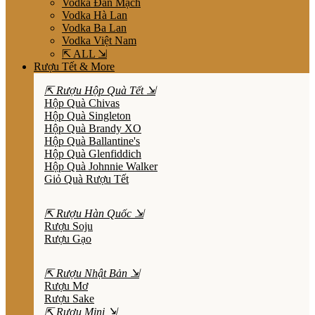
Vodka Đan Mạch
Vodka Hà Lan
Vodka Ba Lan
Vodka Việt Nam
⇱ ALL ⇲
Rượu Tết & More
⇱ Rượu Hộp Quà Tết ⇲
Hộp Quà Chivas
Hộp Quà Singleton
Hộp Quà Brandy XO
Hộp Quà Ballantine's
Hộp Quà Glenfiddich
Hộp Quà Johnnie Walker
Giỏ Quà Rượu Tết
⇱ Rượu Hàn Quốc ⇲
Rượu Soju
Rượu Gạo
⇱ Rượu Nhật Bản ⇲
Rượu Mơ
Rượu Sake
⇱ Rượu Mini ⇲