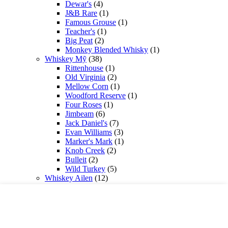
Dewar's
(4)
J&B Rare
(1)
Famous Grouse
(1)
Teacher's
(1)
Big Peat
(2)
Monkey Blended Whisky
(1)
Whiskey Mỹ
(38)
Rittenhouse
(1)
Old Virginia
(2)
Mellow Corn
(1)
Woodford Reserve
(1)
Four Roses
(1)
Jimbeam
(6)
Jack Daniel's
(7)
Evan Williams
(3)
Marker's Mark
(1)
Knob Creek
(2)
Bulleit
(2)
Wild Turkey
(5)
Whiskey Ailen
(12)
Pogues
(1)
Tullamore
(1)
Bushmills
(3)
Sexton
(1)
Jameson
(4)