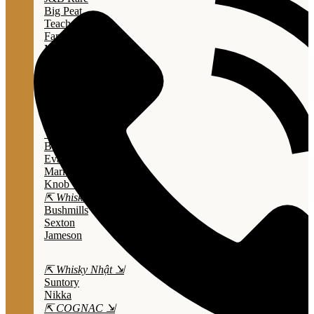
Big Peat
Teacher's
Famous Grouse
Monkey Shouder
Wall Street
⇱ Whiskey Mỹ ⇲
Jack Daniel’s
Jim Beam
Wild Turkey
Bulleit Bourbon
Evan Williams
Marker's Mark
Knob Creek
⇱ Whiskey Ailen ⇲
Bushmills
Sexton
Jameson
⇱ Whisky Nhật ⇲
Suntory
Nikka
⇱ COGNAC ⇲