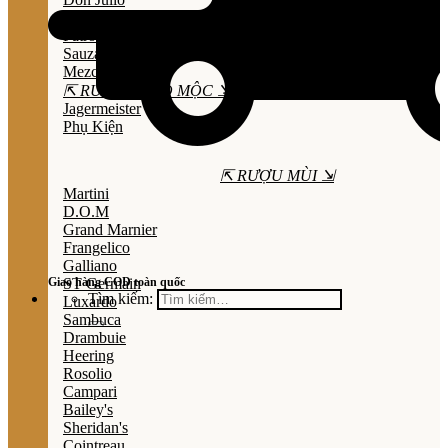
Olmeca
Patron
Sauza
Mezcal
⇱ RƯỢU THẢO MỘC ⇲
Jagermeister
Phụ Kiện
⇱ RƯỢU MÙI ⇲
Martini
D.O.M
Grand Marnier
Frangelico
Galliano
Giao hàng COD toàn quốc
ST Germain
Tìm kiếm:
Luxardo
Sambuca
Drambuie
Heering
Rosolio
Campari
Bailey's
Sheridan's
Cointreau