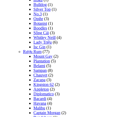
Bulldog
(1)
Silver Top
(1)
No.3
(1)
Opihr
(3)
Botanist
(1)
Boodles
(1)
Sông Cái
(3)
Whitley Neill
(4)
Lady Triệu
(6)
Isc Gin
(1)
Rượu Rum
(77)
Mount Gay
(2)
Plantation
(5)
Belami
(5)
Sampan
(8)
Chauvet
(2)
Zacapa
(3)
Kingston 62
(2)
Appleton
(2)
Diplomatico
(3)
Bacardi
(4)
Havana
(4)
Malibu
(1)
Captain Morgan
(2)