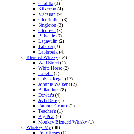
Caol Ila
(3)
Kilkerran
(4)
Macallan
(9)
Glenfiddich
(3)
Singleton
(3)
Glenlivet
(8)
Balvenie
(9)
Lagavulin
(2)
Talisker
(3)
Laphroaig
(4)
Blended Whisky
(54)
Wall Street
(1)
White Horse
(2)
Label 5
(2)
Chivas Regal
(17)
Johnnie Walker
(12)
Ballantines
(8)
Dewar's
(4)
J&B Rare
(1)
Famous Grouse
(1)
Teacher's
(1)
Big Peat
(2)
Monkey Blended Whisky
(1)
Whiskey Mỹ
(38)
Four Roses
(1)