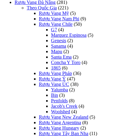
Rượu Vang Đà Nẵng
(281)
Theo Quốc Gia
(221)
Rượu Vang Mỹ
(5)
Rượu Vang Nam Phi
(9)
Rượu Vang Chile
(50)
G7
(4)
Marquez Espinosa
(5)
Genesis
(2)
Sanama
(4)
Mapu
(2)
Santa Ema
(2)
Concha Y Toro
(4)
1865
(6)
Rượu Vang Pháp
(36)
Rượu Vang Ý
(47)
Rượu Vang ÚC
(38)
Yalumba
(2)
Bin
(3)
Penfolds
(8)
Jacob's Creek
(4)
Woolshed
(4)
Rượu Vang New Zealand
(5)
Rượu Vang Argentina
(8)
Rượu Vang Hungary
(2)
Rượu Vang Tây Ban Nha
(11)