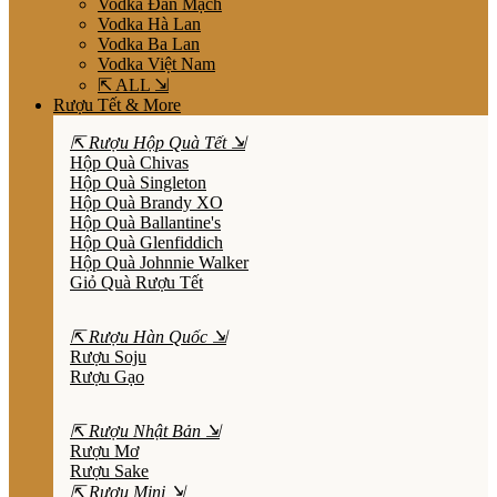
Vodka Đan Mạch
Vodka Hà Lan
Vodka Ba Lan
Vodka Việt Nam
⇱ ALL ⇲
Rượu Tết & More
⇱ Rượu Hộp Quà Tết ⇲
Hộp Quà Chivas
Hộp Quà Singleton
Hộp Quà Brandy XO
Hộp Quà Ballantine's
Hộp Quà Glenfiddich
Hộp Quà Johnnie Walker
Giỏ Quà Rượu Tết
⇱ Rượu Hàn Quốc ⇲
Rượu Soju
Rượu Gạo
⇱ Rượu Nhật Bản ⇲
Rượu Mơ
Rượu Sake
⇱ Rượu Mini ⇲