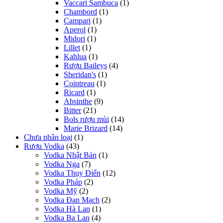
Vaccari Sambuca
(1)
Chambord
(1)
Campari
(1)
Aperol
(1)
Midori
(1)
Lillet
(1)
Kahlua
(1)
Rượu Baileys
(4)
Sheridan's
(1)
Cointreau
(1)
Ricard
(1)
Absinthe
(9)
Bitter
(21)
Bols rượu mùi
(14)
Marie Brizard
(14)
Chưa phân loại
(1)
Rượu Vodka
(43)
Vodka Nhật Bản
(1)
Vodka Nga
(7)
Vodka Thụy Điển
(12)
Vodka Pháp
(2)
Vodka Mỹ
(2)
Vodka Đan Mạch
(2)
Vodka Hà Lan
(1)
Vodka Ba Lan
(4)