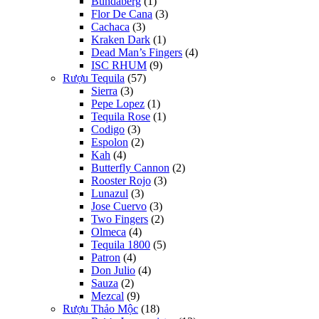
Bundaberg
(1)
Flor De Cana
(3)
Cachaca
(3)
Kraken Dark
(1)
Dead Man’s Fingers
(4)
ISC RHUM
(9)
Rượu Tequila
(57)
Sierra
(3)
Pepe Lopez
(1)
Tequila Rose
(1)
Codigo
(3)
Espolon
(2)
Kah
(4)
Butterfly Cannon
(2)
Rooster Rojo
(3)
Lunazul
(3)
Jose Cuervo
(3)
Two Fingers
(2)
Olmeca
(4)
Tequila 1800
(5)
Patron
(4)
Don Julio
(4)
Sauza
(2)
Mezcal
(9)
Rượu Thảo Mộc
(18)