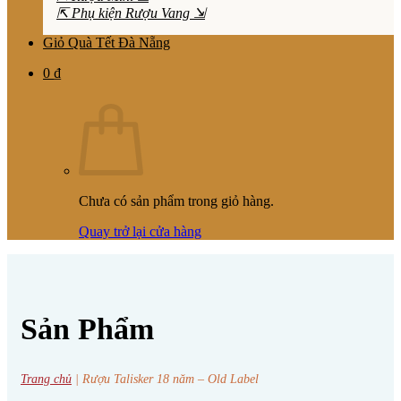
⇱ Phụ kiện Rượu Vang ⇲
Giỏ Quà Tết Đà Nẵng
0
₫
Chưa có sản phẩm trong giỏ hàng.
Quay trở lại cửa hàng
Sản Phẩm
Trang chủ
|
Rượu Talisker 18 năm – Old Label