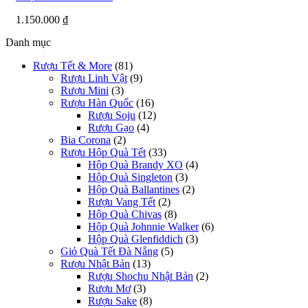
1.150.000
₫
Danh mục
Rượu Tết & More
(81)
Rượu Linh Vật
(9)
Rượu Mini
(3)
Rượu Hàn Quốc
(16)
Rượu Soju
(12)
Rượu Gạo
(4)
Bia Corona
(2)
Rượu Hộp Quà Tết
(33)
Hộp Quà Brandy XO
(4)
Hộp Quà Singleton
(3)
Hộp Quà Ballantines
(2)
Rượu Vang Tết
(2)
Hộp Quà Chivas
(8)
Hộp Quà Johnnie Walker
(6)
Hộp Quà Glenfiddich
(3)
Giỏ Quà Tết Đà Nẵng
(5)
Rượu Nhật Bản
(13)
Rượu Shochu Nhật Bản
(2)
Rượu Mơ
(3)
Rượu Sake
(8)