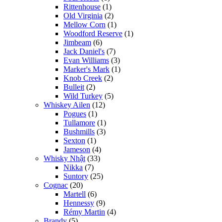
Rittenhouse
(1)
Old Virginia
(2)
Mellow Corn
(1)
Woodford Reserve
(1)
Jimbeam
(6)
Jack Daniel's
(7)
Evan Williams
(3)
Marker's Mark
(1)
Knob Creek
(2)
Bulleit
(2)
Wild Turkey
(5)
Whiskey Ailen
(12)
Pogues
(1)
Tullamore
(1)
Bushmills
(3)
Sexton
(1)
Jameson
(4)
Whisky Nhật
(33)
Nikka
(7)
Suntory
(25)
Cognac
(20)
Martell
(6)
Hennessy
(9)
Rémy Martin
(4)
Brandy
(5)