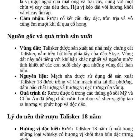
là vị ngọt ngào của mật ong và trái cây, cùng với một
chút vị cay của tiêu đen. Hậu vị kéo dài với hương khói
và vị cay ấm áp.
Cảm nhận:
Rượu có kết cấu dày đặc, tròn trịa và vô
cùng êm mượt khi đi qua cổ họng.
Nguồn gốc và quá trình sản xuất
Vùng đất:
Talisker được sản xuất tại nhà máy chưng cất
Talisker, nằm trên bờ biển phía tây của đảo Skye. Vùng
đất này nổi tiếng với khí hậu khắc nghiệt và nguồn nước
tinh khiết từ các con suối chảy qua những vùng đất than
bùn.
Nguyên liệu:
Mạch nha được sử dụng để sản xuất
Talisker 18 được trồng và làm mạch nha tại địa phương,
đảm bảo chất lượng và hương vị đặc trưng của vùng.
Quá trình ủ:
Rượu được ủ trong các thùng gỗ sồi Mỹ và
Châu Âu đã từng chứa rượu bourbon và sherry, giúp tạo
ra hương vị phức hợp và độc đáo.
Lý do nên thử rượu Talisker 18 năm
Hương vị đặc biệt:
Rượu Talisker 18 năm là một trong
những loại whisky có hương vị khói than bùn đặc trưng
nhất.