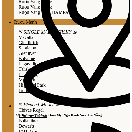
Rươu Vang Trắng
Rươu Vang Hồng
Rượu Vang Nổ/CHAMPAGNE
Rượu Mạnh
⇱ SINGLE MALT WHISKY ⇲
Macallan
Glenfidich
Singleton
Glenlivet
Balvenie
Lagavulin
Talisker
Laphroaig
Mortlach
Highland Park
Bruichladdich
⇱ Blended Whisky ⇲
Chivas Regal
Johnnie Walker
144 Hồ Xuân Hương, Khuê Mỹ, Ngũ Hành Sơn, Đà Nẵng
Ballantines
Dewar's
J&B Rare