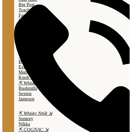
Big Peat
Teacher's
Famous Grouse
Monkey Shouder
Wall Street
⇱ Whiskey Mỹ ⇲
Jack Daniel’s
Jim Beam
Wild Turkey
Bulleit Bourbon
Evan Williams
Marker's Mark
Knob Creek
⇱ Whiskey Ailen ⇲
Bushmills
Sexton
Jameson
⇱ Whisky Nhật ⇲
Suntory
Nikka
⇱ COGNAC ⇲