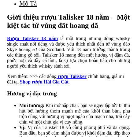
Mô Tả
Giới thiệu rượu Talisker 18 năm – Một
kiệt tác từ vùng đất hoang dã
Rượu Talisker 18 năm
là một trong những dòng whisky
single malt nổi tiếng và được yêu thích nhất đến từ vùng đảo
Skye hoang sơ của Scotland. Với 18 năm trưởng thành trong
các thùng gỗ sồi, Talisker 18 mang đến một hương vị đậm đà,
phức hợp và đầy cá tính, là sự lựa chọn hoàn hảo cho những
người yêu thích whisky sành sỏi.
Xem thêm: >>> các dòng
rượu Talisker
chính hãng, giá ưu
đãi tại
Shop rượu Hải Gia Cát
.
Hương vị đặc trưng
Mùi hương:
Khi mở nắp chai, bạn sẽ ngay lập tức bị thu
hút bởi hương thơm mạnh mẽ của khói than bùn, pha
trộn cùng với hương vị ngọt ngào của mạch nha, trái cây
chín và một chút gia vị cay nồng.
Vị:
Vị của Talisker 18 vô cùng phong phú và đa dạng.
Ban đầu, bạn sẽ cảm nhận được vị khói đậm đà, tiếp theo