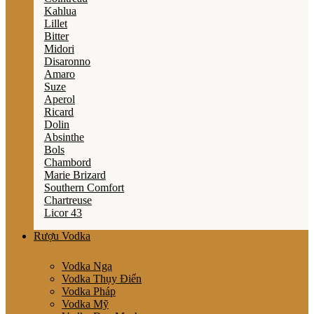
Kahlua
Lillet
Bitter
Midori
Disaronno
Amaro
Suze
Aperol
Ricard
Dolin
Absinthe
Bols
Chambord
Marie Brizard
Southern Comfort
Chartreuse
Licor 43
Rượu Vodka
Vodka Nga
Vodka Thụy Điển
Vodka Pháp
Vodka Mỹ