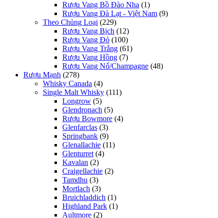
Rượu Vang Bồ Đào Nha
(1)
Rượu Vang Đà Lạt - Việt Nam
(9)
Theo Chủng Loại
(229)
Rượu Vang Bịch
(12)
Rượu Vang Đỏ
(100)
Rượu Vang Trắng
(61)
Rượu Vang Hồng
(7)
Rượu Vang Nổ/Champagne
(48)
Rượu Mạnh
(278)
Whisky Canada
(4)
Single Malt Whisky
(111)
Longrow
(5)
Glendronach
(5)
Rượu Bowmore
(4)
Glenfarclas
(3)
Springbank
(9)
Glenallachie
(11)
Glenturret
(4)
Kavalan
(2)
Craigellachie
(2)
Tamdhu
(3)
Mortlach
(3)
Bruichladdich
(1)
Highland Park
(1)
Aultmore
(2)