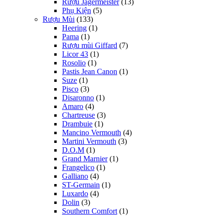
Rượu Jagermeister
(13)
Phụ Kiện
(5)
Rượu Mùi
(133)
Heering
(1)
Pama
(1)
Rượu mùi Giffard
(7)
Licor 43
(1)
Rosolio
(1)
Pastis Jean Canon
(1)
Suze
(1)
Pisco
(3)
Disaronno
(1)
Amaro
(4)
Chartreuse
(3)
Drambuie
(1)
Mancino Vermouth
(4)
Martini Vermouth
(3)
D.O.M
(1)
Grand Marnier
(1)
Frangelico
(1)
Galliano
(4)
ST-Germain
(1)
Luxardo
(4)
Dolin
(3)
Southern Comfort
(1)