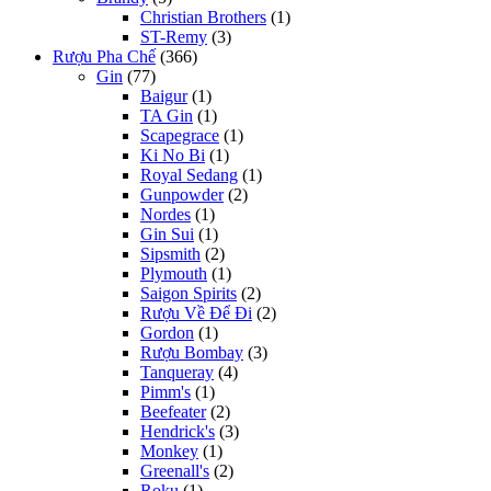
Christian Brothers
(1)
ST-Remy
(3)
Rượu Pha Chế
(366)
Gin
(77)
Baigur
(1)
TA Gin
(1)
Scapegrace
(1)
Ki No Bi
(1)
Royal Sedang
(1)
Gunpowder
(2)
Nordes
(1)
Gin Sui
(1)
Sipsmith
(2)
Plymouth
(1)
Saigon Spirits
(2)
Rượu Về Để Đi
(2)
Gordon
(1)
Rượu Bombay
(3)
Tanqueray
(4)
Pimm's
(1)
Beefeater
(2)
Hendrick's
(3)
Monkey
(1)
Greenall's
(2)
Roku
(1)