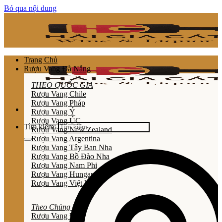
Bỏ qua nội dung
Trang Chủ
Rượu Vang Đà Nẵng
THEO QUỐC GIA
Rượu Vang Chile
Rượu Vang Pháp
Rượu Vang Ý
Rượu Vang ÚC
Tìm kiếm:
Rượu Vang New Zealand
Rượu Vang Argentina
Rượu Vang Tây Ban Nha
Rượu Vang Bồ Đào Nha
Rượu Vang Nam Phi
Rượu Vang Hungary
Rượu Vang Việt Nam
Theo Chủng Loại
Rươu Vang Đỏ