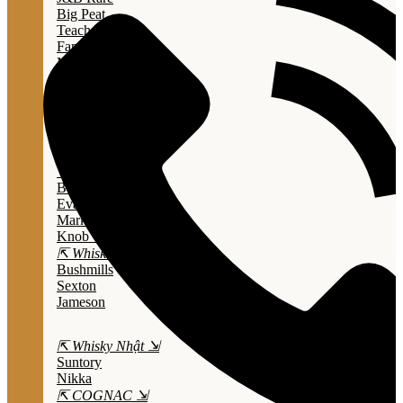
Big Peat
Teacher's
Famous Grouse
Monkey Shouder
Wall Street
⇱ Whiskey Mỹ ⇲
Jack Daniel’s
Jim Beam
Wild Turkey
Bulleit Bourbon
Evan Williams
Marker's Mark
Knob Creek
⇱ Whiskey Ailen ⇲
Bushmills
Sexton
Jameson
⇱ Whisky Nhật ⇲
Suntory
Nikka
⇱ COGNAC ⇲