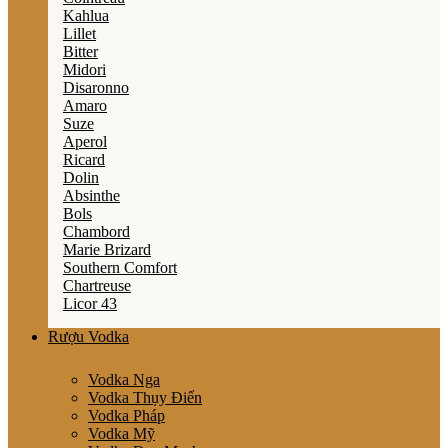
Kahlua
Lillet
Bitter
Midori
Disaronno
Amaro
Suze
Aperol
Ricard
Dolin
Absinthe
Bols
Chambord
Marie Brizard
Southern Comfort
Chartreuse
Licor 43
Rượu Vodka
Vodka Nga
Vodka Thụy Điển
Vodka Pháp
Vodka Mỹ