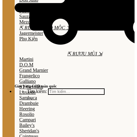
Olmeca
Patron
Sauza
Mezcal
⇱ RƯỢU THẢO MỘC ⇲
Jagermeister
Phụ Kiện
⇱ RƯỢU MÙI ⇲
Martini
D.O.M
Grand Marnier
Frangelico
Galliano
Giao hàng COD toàn quốc
ST Germain
Tìm kiếm:
Luxardo
Sambuca
Drambuie
Heering
Rosolio
Campari
Bailey's
Sheridan's
Cointreau