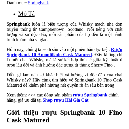
Danh mục:
Springbank
Mô Tả
Springbank
luôn là biểu tượng của Whisky mạch nha đơn
truyền thống từ Campbeltown, Scotland. Nổi tiếng với chất
lượng và sự độc đáo, mỗi sản phẩm của họ đều là một hành
trình khám phá vị giác.
Hôm nay, chúng ta sẽ đi sâu vào một phiên bản đặc biệt:
Rượu
Springbank 10 Amontillado Cask Matured
. Đây không chỉ
là một chai Whisky, mà là sự kết hợp tinh tế giữa kỹ thuật ủ
rượu lâu đời và ảnh hưởng đặc trưng từ thùng Sherry Fino .
Điều gì làm nên sự khác biệt và hương vị độc đáo của chai
Whisky này? Hãy cùng tìm hiểu về Springbank 10 Fino Cask
Matured để khám phá những nét quyến rũ ẩn sâu bên trong
Xem thêm: >>> các dòng sản phẩm
rượu Springbank
chính
hãng, giá ưu đãi tại
Shop rượu Hải Gia Cát
.
Giới thiệu rượu Springbank 10 Fino
Cask Matured