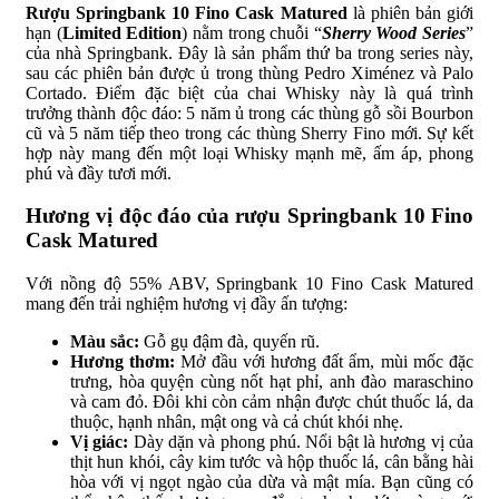
Rượu Springbank 10 Fino Cask Matured
là phiên bản giới
hạn (
Limited Edition
) nằm trong chuỗi “
Sherry Wood Series
”
của nhà Springbank. Đây là sản phẩm thứ ba trong series này,
sau các phiên bản được ủ trong thùng Pedro Ximénez và Palo
Cortado. Điểm đặc biệt của chai Whisky này là quá trình
trưởng thành độc đáo: 5 năm ủ trong các thùng gỗ sồi Bourbon
cũ và 5 năm tiếp theo trong các thùng Sherry Fino mới. Sự kết
hợp này mang đến một loại Whisky mạnh mẽ, ấm áp, phong
phú và đầy tươi mới.
Hương vị độc đáo của rượu Springbank 10 Fino
Cask Matured
Với nồng độ 55% ABV, Springbank 10 Fino Cask Matured
mang đến trải nghiệm hương vị đầy ấn tượng:
Màu sắc:
Gỗ gụ đậm đà, quyến rũ.
Hương thơm:
Mở đầu với hương đất ẩm, mùi mốc đặc
trưng, hòa quyện cùng nốt hạt phỉ, anh đào maraschino
và cam đỏ. Đôi khi còn cảm nhận được chút thuốc lá, da
thuộc, hạnh nhân, mật ong và cả chút khói nhẹ.
Vị giác:
Dày dặn và phong phú. Nổi bật là hương vị của
thịt hun khói, cây kim tước và hộp thuốc lá, cân bằng hài
hòa với vị ngọt ngào của dừa và mật mía. Bạn cũng có