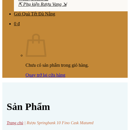
⇱ Phụ kiện Rượu Vang ⇲
Giỏ Quà Tết Đà Nẵng
0
₫
Chưa có sản phẩm trong giỏ hàng.
Quay trở lại cửa hàng
Sản Phẩm
Trang chủ
|
Rượu Springbank 10 Fino Cask Matured