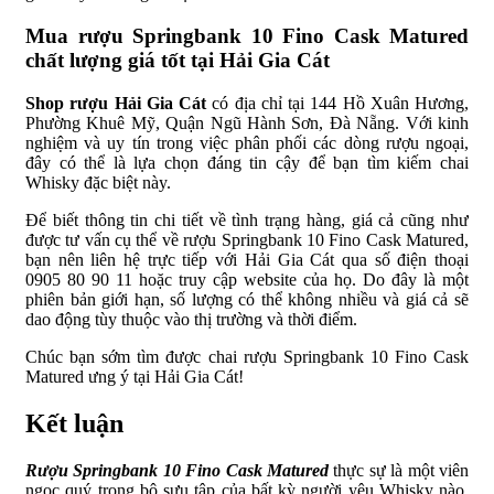
Mua rượu Springbank 10 Fino Cask Matured
chất lượng giá tốt tại Hải Gia Cát
Shop rượu Hải Gia Cát
có địa chỉ tại 144 Hồ Xuân Hương,
Phường Khuê Mỹ, Quận Ngũ Hành Sơn, Đà Nẵng. Với kinh
nghiệm và uy tín trong việc phân phối các dòng rượu ngoại,
đây có thể là lựa chọn đáng tin cậy để bạn tìm kiếm chai
Whisky đặc biệt này.
Để biết thông tin chi tiết về tình trạng hàng, giá cả cũng như
được tư vấn cụ thể về rượu Springbank 10 Fino Cask Matured,
bạn nên liên hệ trực tiếp với Hải Gia Cát qua số điện thoại
0905 80 90 11 hoặc truy cập website của họ. Do đây là một
phiên bản giới hạn, số lượng có thể không nhiều và giá cả sẽ
dao động tùy thuộc vào thị trường và thời điểm.
Chúc bạn sớm tìm được chai rượu Springbank 10 Fino Cask
Matured ưng ý tại Hải Gia Cát!
Kết luận
Rượu Springbank 10 Fino Cask Matured
thực sự là một viên
ngọc quý trong bộ sưu tập của bất kỳ người yêu Whisky nào.