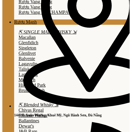
Rươu Vang Trắng
Rươu Vang Hồng
Rượu Vang Nổ/CHAMPAGNE
Rượu Mạnh
⇱ SINGLE MALT WHISKY ⇲
Macallan
Glenfidich
Singleton
Glenlivet
Balvenie
Lagavulin
Talisker
Laphroaig
Mortlach
Highland Park
Bruichladdich
⇱ Blended Whisky ⇲
Chivas Regal
Johnnie Walker
144 Hồ Xuân Hương, Khuê Mỹ, Ngũ Hành Sơn, Đà Nẵng
Ballantines
Dewar's
J&B Rare