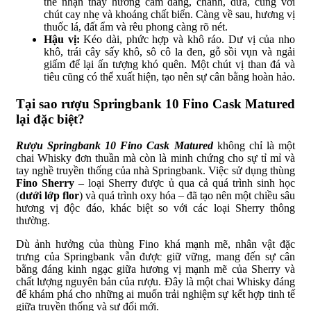
thể nhận thấy hương cam đắng, chanh, dứa, cùng với
chút cay nhẹ và khoáng chất biển. Càng về sau, hương vị
thuốc lá, đất ẩm và rêu phong càng rõ nét.
Hậu vị:
Kéo dài, phức hợp và khô ráo. Dư vị của nho
khô, trái cây sấy khô, sô cô la đen, gỗ sồi vụn và ngải
giấm để lại ấn tượng khó quên. Một chút vị than đá và
tiêu cũng có thể xuất hiện, tạo nên sự cân bằng hoàn hảo.
Tại sao rượu Springbank 10 Fino Cask Matured
lại đặc biệt?
Rượu Springbank 10 Fino Cask Matured
không chỉ là một
chai Whisky đơn thuần mà còn là minh chứng cho sự tỉ mỉ và
tay nghề truyền thống của nhà Springbank. Việc sử dụng thùng
Fino Sherry
– loại Sherry được ủ qua cả quá trình sinh học
(
dưới lớp flor
) và quá trình oxy hóa – đã tạo nên một chiều sâu
hương vị độc đáo, khác biệt so với các loại Sherry thông
thường.
Dù ảnh hưởng của thùng Fino khá mạnh mẽ, nhân vật đặc
trưng của Springbank vẫn được giữ vững, mang đến sự cân
bằng đáng kinh ngạc giữa hương vị mạnh mẽ của Sherry và
chất lượng nguyên bản của rượu. Đây là một chai Whisky đáng
để khám phá cho những ai muốn trải nghiệm sự kết hợp tinh tế
giữa truyền thống và sự đổi mới.