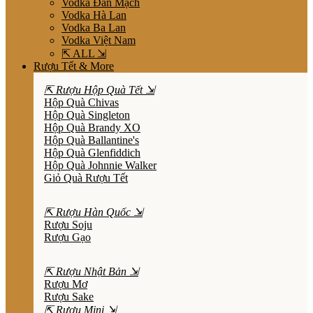
Vodka Đan Mạch
Vodka Hà Lan
Vodka Ba Lan
Vodka Việt Nam
⇱ ALL ⇲
Rượu Tết & More
⇱ Rượu Hộp Quà Tết ⇲
Hộp Quà Chivas
Hộp Quà Singleton
Hộp Quà Brandy XO
Hộp Quà Ballantine's
Hộp Quà Glenfiddich
Hộp Quà Johnnie Walker
Giỏ Quà Rượu Tết
⇱ Rượu Hàn Quốc ⇲
Rượu Soju
Rượu Gạo
⇱ Rượu Nhật Bản ⇲
Rượu Mơ
Rượu Sake
⇱ Rượu Mini ⇲