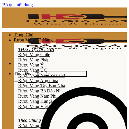
Bỏ qua nội dung
Trang Chủ
Rượu Vang Đà Nẵng
THEO QUỐC GIA
Rượu Vang Chile
Rượu Vang Pháp
Rượu Vang Ý
Rượu Vang ÚC
Tìm kiếm:
Rượu Vang New Zealand
Rượu Vang Argentina
Rượu Vang Tây Ban Nha
Rượu Vang Bồ Đào Nha
Rượu Vang Nam Phi
Rượu Vang Hungary
Rượu Vang Việt Nam
Theo Chủng Loại
Rươu Vang Đỏ