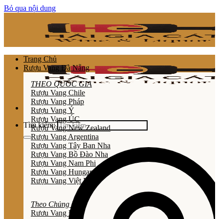
Bỏ qua nội dung
Trang Chủ
Rượu Vang Đà Nẵng
THEO QUỐC GIA
Rượu Vang Chile
Rượu Vang Pháp
Rượu Vang Ý
Rượu Vang ÚC
Tìm kiếm:
Rượu Vang New Zealand
Rượu Vang Argentina
Rượu Vang Tây Ban Nha
Rượu Vang Bồ Đào Nha
Rượu Vang Nam Phi
Rượu Vang Hungary
Rượu Vang Việt Nam
Theo Chủng Loại
Rươu Vang Đỏ