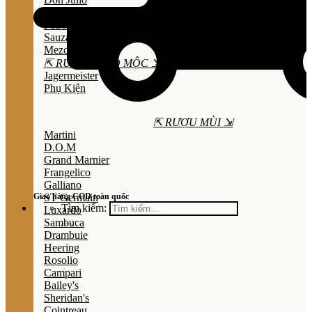
Olmeca
Patron
Sauza
Mezcal
⇱ RƯỢU THẢO MỘC ⇲
Jagermeister
Phụ Kiện
⇱ RƯỢU MÙI ⇲
Martini
D.O.M
Grand Marnier
Frangelico
Galliano
Giao hàng COD toàn quốc
ST Germain
Tìm kiếm:
Luxardo
Sambuca
Drambuie
Heering
Rosolio
Campari
Bailey's
Sheridan's
Cointreau