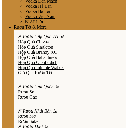
Vodka Đan Mạch
Vodka Hà Lan
Vodka Ba Lan
Vodka Việt Nam
⇱ ALL ⇲
Rượu Tết & More
⇱ Rượu Hộp Quà Tết ⇲
Hộp Quà Chivas
Hộp Quà Singleton
Hộp Quà Brandy XO
Hộp Quà Ballantine's
Hộp Quà Glenfiddich
Hộp Quà Johnnie Walker
Giỏ Quà Rượu Tết
⇱ Rượu Hàn Quốc ⇲
Rượu Soju
Rượu Gạo
⇱ Rượu Nhật Bản ⇲
Rượu Mơ
Rượu Sake
⇱ Rượu Mini ⇲