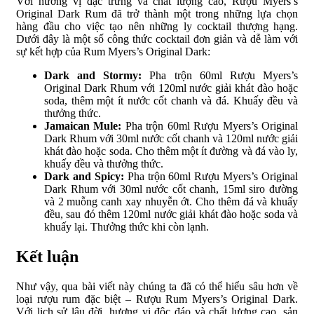
Với hương vị đặc trưng và chất lượng cao, Rượu Myers’s
Original Dark Rum đã trở thành một trong những lựa chọn
hàng đầu cho việc tạo nên những ly cocktail thượng hạng.
Dưới đây là một số công thức cocktail đơn giản và dễ làm với
sự kết hợp của Rum Myers’s Original Dark:
Dark and Stormy:
Pha trộn 60ml Rượu Myers’s
Original Dark Rhum với 120ml nước giải khát đào hoặc
soda, thêm một ít nước cốt chanh và đá. Khuấy đều và
thưởng thức.
Jamaican Mule:
Pha trộn 60ml Rượu Myers’s Original
Dark Rhum với 30ml nước cốt chanh và 120ml nước giải
khát đào hoặc soda. Cho thêm một ít đường và đá vào ly,
khuấy đều và thưởng thức.
Dark and Spicy:
Pha trộn 60ml Rượu Myers’s Original
Dark Rhum với 30ml nước cốt chanh, 15ml siro đường
và 2 muỗng canh xay nhuyễn ớt. Cho thêm đá và khuấy
đều, sau đó thêm 120ml nước giải khát đào hoặc soda và
khuấy lại. Thưởng thức khi còn lạnh.
Kết luận
Như vậy, qua bài viết này chúng ta đã có thể hiểu sâu hơn về
loại rượu rum đặc biệt – Rượu Rum Myers’s Original Dark.
Với lịch sử lâu đời, hương vị độc đáo và chất lượng cao, sản