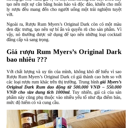
tạo nên một sự cân bằng hoàn hảo và độc đáo, khiến cho mỗi
ly rượu đều mang đến cho người uống một trải nghiệm tuyệt
vời.
Ngoài ra, Rượu Rum Myers’s Original Dark còn có một màu
đen đặc trưng, tạo nên sự bí ẩn và quyến rũ cho sản phẩm. Vì
vậy, nó thường được sử dụng để tạo nên những loại cocktail
đẳng cấp và sang trọng.
Giá rượu Rum Myers’s Original Dark
bao nhiêu ???
Với chất lượng và uy tín của mình, không khó để hiểu vì sao
Rượu Rum Myers’s Original Dark có giá thành cao hơn so với
các loại rượu rum khác trên thị trường. Trung bình
giá Myers’s
Original Dark Rum dao động từ 500.000 VNĐ – 550.000
VNĐ cho size dung tích 1000ml
. Tuy nhiên, giá cả của sản
phẩm này cũng phụ thuộc vào nhiều yếu tố như địa điểm bán,
mức độ hiếm có và cung cầu.