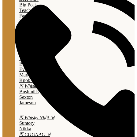
Big Peat
Teacher's
Famous Grouse
Monkey Shouder
Wall Street
⇱ Whiskey Mỹ ⇲
Jack Daniel’s
Jim Beam
Wild Turkey
Bulleit Bourbon
Evan Williams
Marker's Mark
Knob Creek
⇱ Whiskey Ailen ⇲
Bushmills
Sexton
Jameson
⇱ Whisky Nhật ⇲
Suntory
Nikka
⇱ COGNAC ⇲