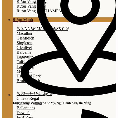
Rươu Vang Trắng
Rươu Vang Hồng
Rượu Vang Nổ/CHAMPAGNE
Rượu Mạnh
⇱ SINGLE MALT WHISKY ⇲
Macallan
Glenfidich
Singleton
Glenlivet
Balvenie
Lagavulin
Talisker
Laphroaig
Mortlach
Highland Park
Bruichladdich
⇱ Blended Whisky ⇲
Chivas Regal
Johnnie Walker
144 Hồ Xuân Hương, Khuê Mỹ, Ngũ Hành Sơn, Đà Nẵng
Ballantines
Dewar's
J&B Rare