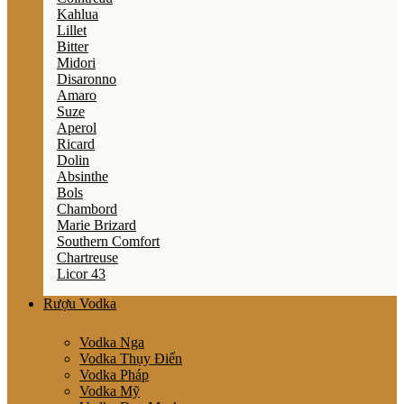
Kahlua
Lillet
Bitter
Midori
Disaronno
Amaro
Suze
Aperol
Ricard
Dolin
Absinthe
Bols
Chambord
Marie Brizard
Southern Comfort
Chartreuse
Licor 43
Rượu Vodka
Vodka Nga
Vodka Thụy Điển
Vodka Pháp
Vodka Mỹ