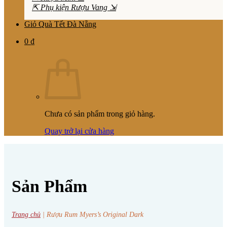
⇱ Phụ kiện Rượu Vang ⇲
Giỏ Quà Tết Đà Nẵng
0
₫
Chưa có sản phẩm trong giỏ hàng.
Quay trở lại cửa hàng
Sản Phẩm
Trang chủ
|
Rượu Rum Myers’s Original Dark