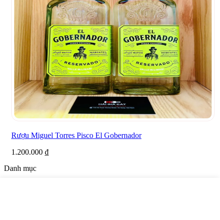
Rượu Miguel Torres Pisco El Gobernador
1.200.000
₫
Danh mục
Rượu Tết & More
(81)
Rượu Linh Vật
(9)
Rượu Mini
(3)
Rượu Hàn Quốc
(16)