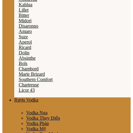
Kahlua
Lillet
Bitter
Midori
Disaronno
Amaro
Suze
Aperol
Ricard
Dolin
Absinthe
Bols
Chambord
Marie Brizard
Southern Comfort
Chartreuse
Licor 43
Rượu Vodka
Vodka Nga
Vodka Thụy Điển
Vodka Pháp
Vodka Mỹ