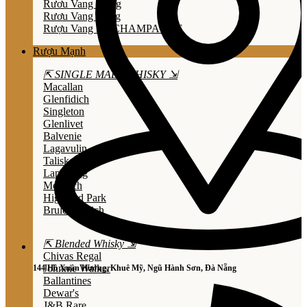
Rươu Vang Trắng
Rươu Vang Hồng
Rượu Vang Nổ/CHAMPAGNE
Rượu Mạnh
⇱ SINGLE MALT WHISKY ⇲
Macallan
Glenfidich
Singleton
Glenlivet
Balvenie
Lagavulin
Talisker
Laphroaig
Mortlach
Highland Park
Bruichladdich
⇱ Blended Whisky ⇲
Chivas Regal
Johnnie Walker
144 Hồ Xuân Hương, Khuê Mỹ, Ngũ Hành Sơn, Đà Nẵng
Ballantines
Dewar's
J&B Rare