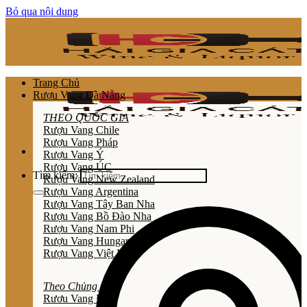
Bỏ qua nội dung
Trang Chủ
Rượu Vang Đà Nẵng
THEO QUỐC GIA
Rượu Vang Chile
Rượu Vang Pháp
Rượu Vang Ý
Rượu Vang ÚC
Tìm kiếm:
Rượu Vang New Zealand
Rượu Vang Argentina
Rượu Vang Tây Ban Nha
Rượu Vang Bồ Đào Nha
Rượu Vang Nam Phi
Rượu Vang Hungary
Rượu Vang Việt Nam
Theo Chủng Loại
Rươu Vang Đỏ