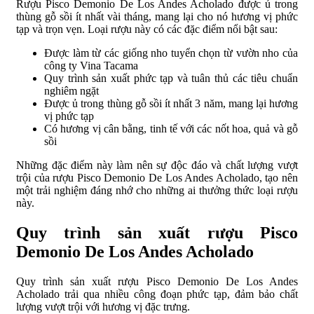
Rượu Pisco Demonio De Los Andes Acholado được ủ trong
thùng gỗ sồi ít nhất vài tháng, mang lại cho nó hương vị phức
tạp và trọn vẹn. Loại rượu này có các đặc điểm nổi bật sau:
Được làm từ các giống nho tuyển chọn từ vườn nho của
công ty Vina Tacama
Quy trình sản xuất phức tạp và tuân thủ các tiêu chuẩn
nghiêm ngặt
Được ủ trong thùng gỗ sồi ít nhất 3 năm, mang lại hương
vị phức tạp
Có hương vị cân bằng, tinh tế với các nốt hoa, quả và gỗ
sồi
Những đặc điểm này làm nên sự độc đáo và chất lượng vượt
trội của rượu Pisco Demonio De Los Andes Acholado, tạo nên
một trải nghiệm đáng nhớ cho những ai thưởng thức loại rượu
này.
Quy trình sản xuất rượu Pisco
Demonio De Los Andes Acholado
Quy trình sản xuất rượu Pisco Demonio De Los Andes
Acholado trải qua nhiều công đoạn phức tạp, đảm bảo chất
lượng vượt trội với hương vị đặc trưng.