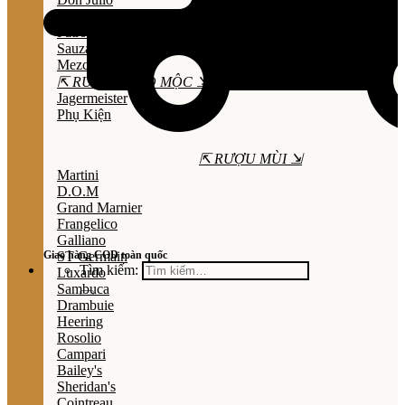
Olmeca
Patron
Sauza
Mezcal
⇱ RƯỢU THẢO MỘC ⇲
Jagermeister
Phụ Kiện
⇱ RƯỢU MÙI ⇲
Martini
D.O.M
Grand Marnier
Frangelico
Galliano
Giao hàng COD toàn quốc
ST Germain
Tìm kiếm:
Luxardo
Sambuca
Drambuie
Heering
Rosolio
Campari
Bailey's
Sheridan's
Cointreau