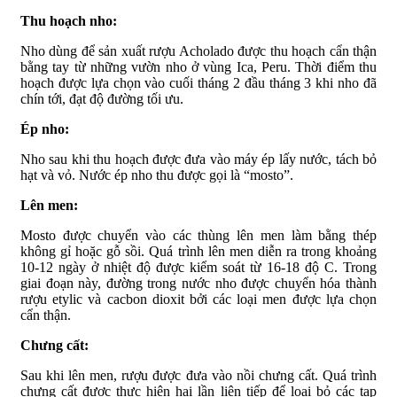
Thu hoạch nho:
Nho dùng để sản xuất rượu Acholado được thu hoạch cẩn thận
bằng tay từ những vườn nho ở vùng Ica, Peru. Thời điểm thu
hoạch được lựa chọn vào cuối tháng 2 đầu tháng 3 khi nho đã
chín tới, đạt độ đường tối ưu.
Ép nho:
Nho sau khi thu hoạch được đưa vào máy ép lấy nước, tách bỏ
hạt và vỏ. Nước ép nho thu được gọi là “mosto”.
Lên men:
Mosto được chuyển vào các thùng lên men làm bằng thép
không gỉ hoặc gỗ sồi. Quá trình lên men diễn ra trong khoảng
10-12 ngày ở nhiệt độ được kiểm soát từ 16-18 độ C. Trong
giai đoạn này, đường trong nước nho được chuyển hóa thành
rượu etylic và cacbon dioxit bởi các loại men được lựa chọn
cẩn thận.
Chưng cất:
Sau khi lên men, rượu được đưa vào nồi chưng cất. Quá trình
chưng cất được thực hiện hai lần liên tiếp để loại bỏ các tạp