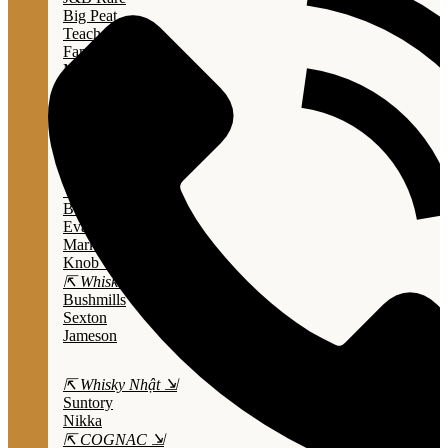
Big Peat
Teacher's
Famous Grouse
Monkey Shouder
Wall Street
⇱ Whiskey Mỹ ⇲
Jack Daniel’s
Jim Beam
Wild Turkey
Bulleit Bourbon
Evan Williams
Marker's Mark
Knob Creek
⇱ Whiskey Ailen ⇲
Bushmills
Sexton
Jameson
⇱ Whisky Nhật ⇲
Suntory
Nikka
⇱ COGNAC ⇲