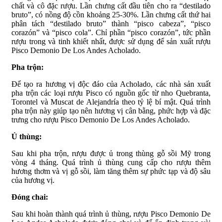
chất và cô đặc rượu. Lần chưng cất đầu tiên cho ra “destilado
bruto”, có nồng độ cồn khoảng 25-30%. Lần chưng cất thứ hai
phân tách “destilado bruto” thành “pisco cabeza”, “pisco
corazón” và “pisco cola”. Chỉ phần “pisco corazón”, tức phần
rượu trong và tinh khiết nhất, được sử dụng để sản xuất rượu
Pisco Demonio De Los Andes Acholado.
Pha trộn:
Để tạo ra hương vị độc đáo của Acholado, các nhà sản xuất
pha trộn các loại rượu Pisco có nguồn gốc từ nho Quebranta,
Torontel và Muscat de Alejandría theo tỷ lệ bí mật. Quá trình
pha trộn này giúp tạo nên hương vị cân bằng, phức hợp và đặc
trưng cho rượu Pisco Demonio De Los Andes Acholado.
Ủ thùng:
Sau khi pha trộn, rượu được ủ trong thùng gỗ sồi Mỹ trong
vòng 4 tháng. Quá trình ủ thùng cung cấp cho rượu thêm
hương thơm và vị gỗ sồi, làm tăng thêm sự phức tạp và độ sâu
của hương vị.
Đóng chai:
Sau khi hoàn thành quá trình ủ thùng, rượu Pisco Demonio De