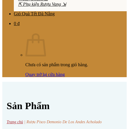
⇱ Phụ kiện Rượu Vang ⇲
Giỏ Quà Tết Đà Nẵng
0
₫
Chưa có sản phẩm trong giỏ hàng.
Quay trở lại cửa hàng
Sản Phẩm
Trang chủ
|
Rượu Pisco Demonio De Los Andes Acholado