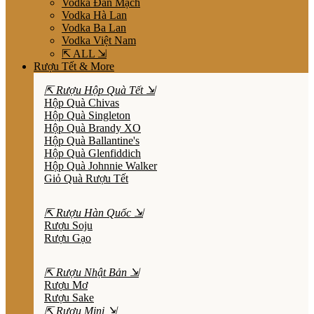
Vodka Đan Mạch
Vodka Hà Lan
Vodka Ba Lan
Vodka Việt Nam
⇱ ALL ⇲
Rượu Tết & More
⇱ Rượu Hộp Quà Tết ⇲
Hộp Quà Chivas
Hộp Quà Singleton
Hộp Quà Brandy XO
Hộp Quà Ballantine's
Hộp Quà Glenfiddich
Hộp Quà Johnnie Walker
Giỏ Quà Rượu Tết
⇱ Rượu Hàn Quốc ⇲
Rượu Soju
Rượu Gạo
⇱ Rượu Nhật Bản ⇲
Rượu Mơ
Rượu Sake
⇱ Rượu Mini ⇲