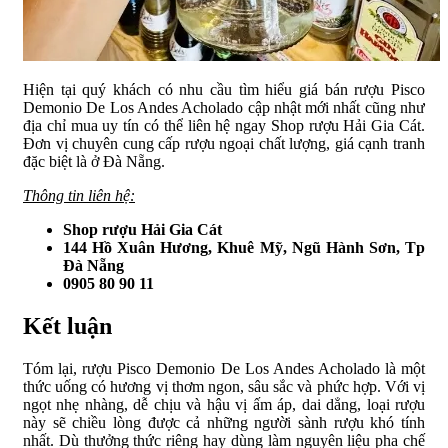
Hiện tại quý khách có nhu cầu tìm hiểu giá bán rượu Pisco
Demonio De Los Andes Acholado cập nhật mới nhất cũng như
địa chỉ mua uy tín có thể liên hệ ngay Shop rượu Hải Gia Cát.
Đơn vị chuyên cung cấp rượu ngoại chất lượng, giá cạnh tranh
đặc biệt là ở Đà Nẵng.
Thông tin liên hệ:
Shop rượu Hải Gia Cát
144 Hồ Xuân Hương, Khuê Mỹ, Ngũ Hành Sơn, Tp
Đà Nẵng
0905 80 90 11
Kết luận
Tóm lại, rượu Pisco Demonio De Los Andes Acholado là một
thức uống có hương vị thơm ngon, sâu sắc và phức hợp. Với vị
ngọt nhẹ nhàng, dễ chịu và hậu vị ấm áp, dai dẳng, loại rượu
này sẽ chiều lòng được cả những người sành rượu khó tính
nhất. Dù thưởng thức riêng hay dùng làm nguyên liệu pha chế