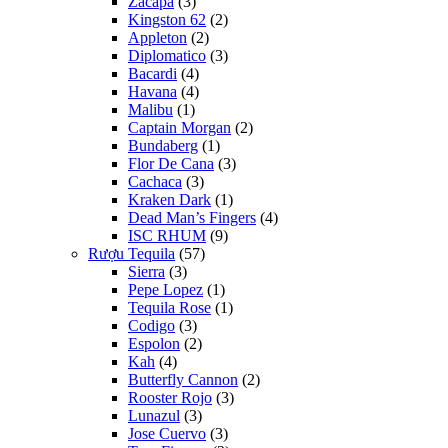
Zacapa
(3)
Kingston 62
(2)
Appleton
(2)
Diplomatico
(3)
Bacardi
(4)
Havana
(4)
Malibu
(1)
Captain Morgan
(2)
Bundaberg
(1)
Flor De Cana
(3)
Cachaca
(3)
Kraken Dark
(1)
Dead Man’s Fingers
(4)
ISC RHUM
(9)
Rượu Tequila
(57)
Sierra
(3)
Pepe Lopez
(1)
Tequila Rose
(1)
Codigo
(3)
Espolon
(2)
Kah
(4)
Butterfly Cannon
(2)
Rooster Rojo
(3)
Lunazul
(3)
Jose Cuervo
(3)