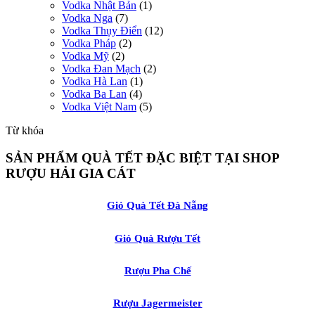
Vodka Nhật Bản
(1)
Vodka Nga
(7)
Vodka Thụy Điển
(12)
Vodka Pháp
(2)
Vodka Mỹ
(2)
Vodka Đan Mạch
(2)
Vodka Hà Lan
(1)
Vodka Ba Lan
(4)
Vodka Việt Nam
(5)
Từ khóa
SẢN PHẨM QUÀ TẾT ĐẶC BIỆT TẠI SHOP
RƯỢU HẢI GIA CÁT
Giỏ Quà Tết Đà Nẵng
Giỏ Quà Rượu Tết
Rượu Pha Chế
Rượu Jagermeister