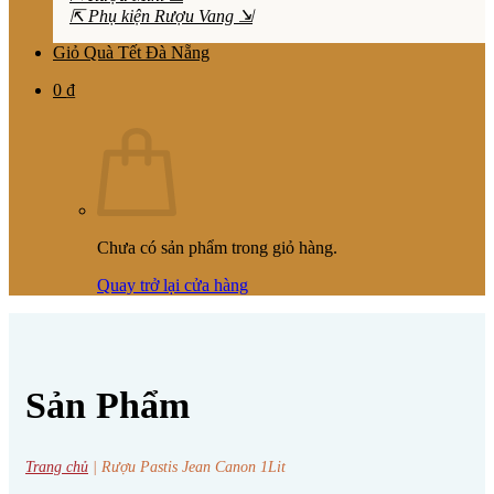
⇱ Phụ kiện Rượu Vang ⇲
Giỏ Quà Tết Đà Nẵng
0
₫
Chưa có sản phẩm trong giỏ hàng.
Quay trở lại cửa hàng
Sản Phẩm
Trang chủ
|
Rượu Pastis Jean Canon 1Lit