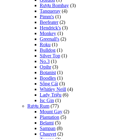
Rượu Bombay
(3)
Tanqueray
(4)
Pimm's
(1)
Beefeater
(2)
Hendrick's
(3)
Monkey
(1)
Greenall's
(2)
Roku
(1)
Bulldog
(1)
Silver Top
(1)
No.3
(1)
Opihr
(3)
Botanist
(1)
Boodles
(1)
Sông Cái
(3)
Whitley Neill
(4)
Lady Triệu
(6)
Isc Gin
(1)
Rượu Rum
(77)
Mount Gay
(2)
Plantation
(5)
Belami
(5)
Sampan
(8)
Chauvet
(2)