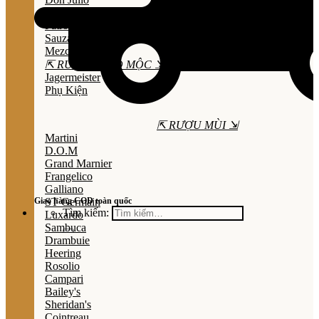
Olmeca
Patron
Sauza
Mezcal
⇱ RƯỢU THẢO MỘC ⇲
Jagermeister
Phụ Kiện
⇱ RƯỢU MÙI ⇲
Martini
D.O.M
Grand Marnier
Frangelico
Galliano
Giao hàng COD toàn quốc
ST Germain
Tìm kiếm:
Luxardo
Sambuca
Drambuie
Heering
Rosolio
Campari
Bailey's
Sheridan's
Cointreau