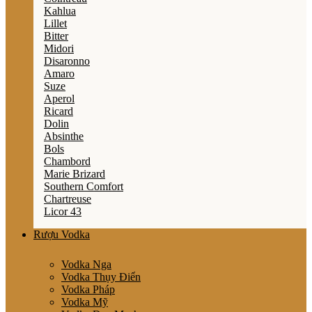
Kahlua
Lillet
Bitter
Midori
Disaronno
Amaro
Suze
Aperol
Ricard
Dolin
Absinthe
Bols
Chambord
Marie Brizard
Southern Comfort
Chartreuse
Licor 43
Rượu Vodka
Vodka Nga
Vodka Thụy Điển
Vodka Pháp
Vodka Mỹ