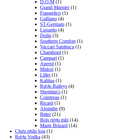
D.O.M
(1)
Grand Marnier
(1)
Frangelico
(1)
Galliano
(4)
ST-Germain
(1)
Luxardo
(4)
Dolin
(3)
Southern Comfort
(1)
Vaccari Sambuca
(1)
Chambord
(1)
Campari
(1)
Aperol
(1)
Midori
(1)
Lillet
(1)
Kahlua
(1)
Rượu Baileys
(4)
Sheridan's
(1)
Cointreau
(1)
Ricard
(1)
Absinthe
(9)
Bitter
(21)
Bols rượu mùi
(14)
Marie Brizard
(14)
Chưa phân loại
(1)
Rượu Vodka
(43)