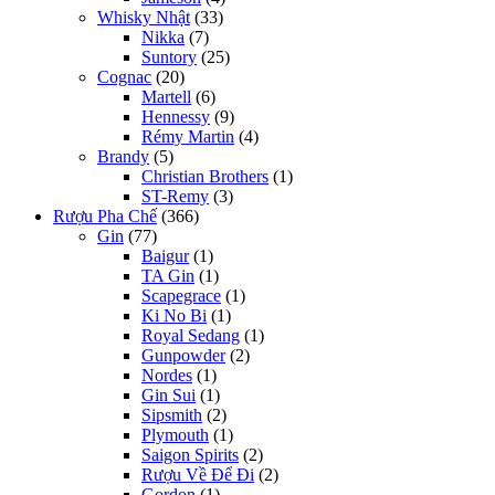
Whisky Nhật
(33)
Nikka
(7)
Suntory
(25)
Cognac
(20)
Martell
(6)
Hennessy
(9)
Rémy Martin
(4)
Brandy
(5)
Christian Brothers
(1)
ST-Remy
(3)
Rượu Pha Chế
(366)
Gin
(77)
Baigur
(1)
TA Gin
(1)
Scapegrace
(1)
Ki No Bi
(1)
Royal Sedang
(1)
Gunpowder
(2)
Nordes
(1)
Gin Sui
(1)
Sipsmith
(2)
Plymouth
(1)
Saigon Spirits
(2)
Rượu Về Để Đi
(2)
Gordon
(1)