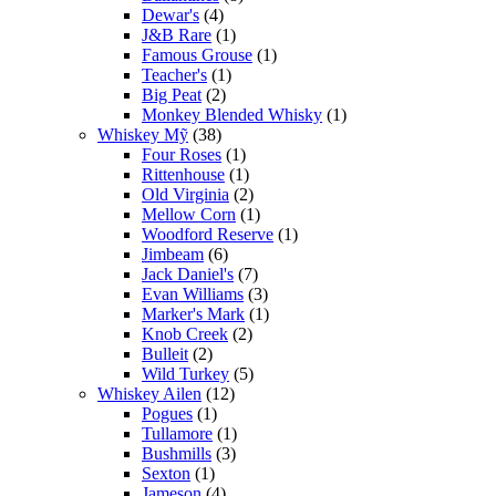
Dewar's
(4)
J&B Rare
(1)
Famous Grouse
(1)
Teacher's
(1)
Big Peat
(2)
Monkey Blended Whisky
(1)
Whiskey Mỹ
(38)
Four Roses
(1)
Rittenhouse
(1)
Old Virginia
(2)
Mellow Corn
(1)
Woodford Reserve
(1)
Jimbeam
(6)
Jack Daniel's
(7)
Evan Williams
(3)
Marker's Mark
(1)
Knob Creek
(2)
Bulleit
(2)
Wild Turkey
(5)
Whiskey Ailen
(12)
Pogues
(1)
Tullamore
(1)
Bushmills
(3)
Sexton
(1)
Jameson
(4)