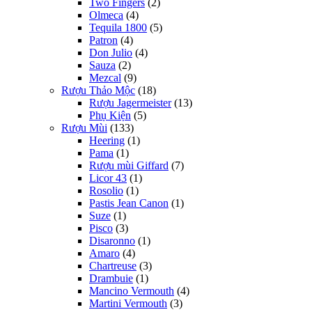
Two Fingers
(2)
Olmeca
(4)
Tequila 1800
(5)
Patron
(4)
Don Julio
(4)
Sauza
(2)
Mezcal
(9)
Rượu Thảo Mộc
(18)
Rượu Jagermeister
(13)
Phụ Kiện
(5)
Rượu Mùi
(133)
Heering
(1)
Pama
(1)
Rượu mùi Giffard
(7)
Licor 43
(1)
Rosolio
(1)
Pastis Jean Canon
(1)
Suze
(1)
Pisco
(3)
Disaronno
(1)
Amaro
(4)
Chartreuse
(3)
Drambuie
(1)
Mancino Vermouth
(4)
Martini Vermouth
(3)