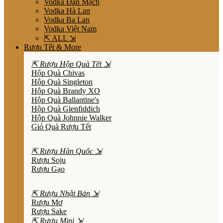
Vodka Đan Mạch
Vodka Hà Lan
Vodka Ba Lan
Vodka Việt Nam
⇱ ALL ⇲
Rượu Tết & More
⇱ Rượu Hộp Quà Tết ⇲
Hộp Quà Chivas
Hộp Quà Singleton
Hộp Quà Brandy XO
Hộp Quà Ballantine's
Hộp Quà Glenfiddich
Hộp Quà Johnnie Walker
Giỏ Quà Rượu Tết
⇱ Rượu Hàn Quốc ⇲
Rượu Soju
Rượu Gạo
⇱ Rượu Nhật Bản ⇲
Rượu Mơ
Rượu Sake
⇱ Rượu Mini ⇲