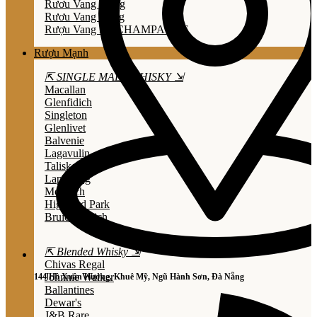
Rươu Vang Trắng
Rươu Vang Hồng
Rượu Vang Nổ/CHAMPAGNE
Rượu Mạnh
⇱ SINGLE MALT WHISKY ⇲
Macallan
Glenfidich
Singleton
Glenlivet
Balvenie
Lagavulin
Talisker
Laphroaig
Mortlach
Highland Park
Bruichladdich
⇱ Blended Whisky ⇲
Chivas Regal
Johnnie Walker
144 Hồ Xuân Hương, Khuê Mỹ, Ngũ Hành Sơn, Đà Nẵng
Ballantines
Dewar's
J&B Rare