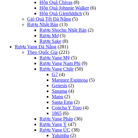
Hộp Quà Chivas
(8)
Hộp Quà Johnnie Walker
(6)
Hộp Quà Glenfiddich
(3)
Giỏ Quà Tết Đà Nẵng
(5)
Rượu Nhật Bản
(13)
Rượu Shochu Nhật Bản
(2)
Rượu Mơ
(3)
Rượu Sake
(8)
Rượu Vang Đà Nẵng
(281)
Theo Quốc Gia
(221)
Rượu Vang Mỹ
(5)
Rượu Vang Nam Phi
(9)
Rượu Vang Chile
(50)
G7
(4)
Marquez Espinosa
(5)
Genesis
(2)
Sanama
(4)
Mapu
(2)
Santa Ema
(2)
Concha Y Toro
(4)
1865
(6)
Rượu Vang Pháp
(36)
Rượu Vang Ý
(47)
Rượu Vang ÚC
(38)
Yalumba
(2)