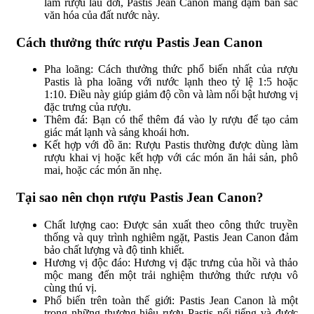
làm rượu lâu đời, Pastis Jean Canon mang đậm bản sắc
văn hóa của đất nước này.
Cách thưởng thức rượu Pastis Jean Canon
Pha loãng: Cách thưởng thức phổ biến nhất của rượu
Pastis là pha loãng với nước lạnh theo tỷ lệ 1:5 hoặc
1:10. Điều này giúp giảm độ cồn và làm nổi bật hương vị
đặc trưng của rượu.
Thêm đá: Bạn có thể thêm đá vào ly rượu để tạo cảm
giác mát lạnh và sảng khoái hơn.
Kết hợp với đồ ăn: Rượu Pastis thường được dùng làm
rượu khai vị hoặc kết hợp với các món ăn hải sản, phô
mai, hoặc các món ăn nhẹ.
Tại sao nên chọn rượu Pastis Jean Canon?
Chất lượng cao: Được sản xuất theo công thức truyền
thống và quy trình nghiêm ngặt, Pastis Jean Canon đảm
bảo chất lượng và độ tinh khiết.
Hương vị độc đáo: Hương vị đặc trưng của hồi và thảo
mộc mang đến một trải nghiệm thưởng thức rượu vô
cùng thú vị.
Phổ biến trên toàn thế giới: Pastis Jean Canon là một
trong những thương hiệu rượu Pastis nổi tiếng và được