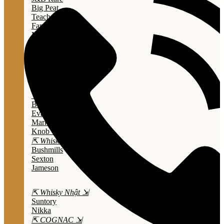
Big Peat
Teacher's
Famous Grouse
Monkey Shouder
Wall Street
⇱ Whiskey Mỹ ⇲
Jack Daniel’s
Jim Beam
Wild Turkey
Bulleit Bourbon
Evan Williams
Marker's Mark
Knob Creek
⇱ Whiskey Ailen ⇲
Bushmills
Sexton
Jameson
⇱ Whisky Nhật ⇲
Suntory
Nikka
⇱ COGNAC ⇲