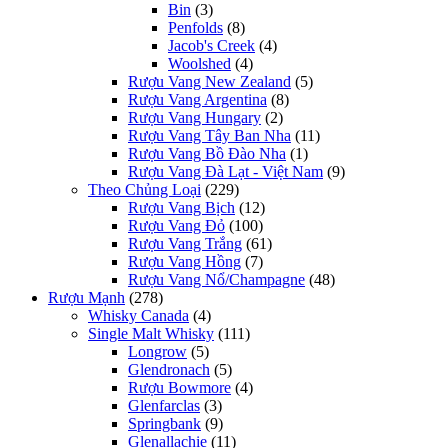
Bin
(3)
Penfolds
(8)
Jacob's Creek
(4)
Woolshed
(4)
Rượu Vang New Zealand
(5)
Rượu Vang Argentina
(8)
Rượu Vang Hungary
(2)
Rượu Vang Tây Ban Nha
(11)
Rượu Vang Bồ Đào Nha
(1)
Rượu Vang Đà Lạt - Việt Nam
(9)
Theo Chủng Loại
(229)
Rượu Vang Bịch
(12)
Rượu Vang Đỏ
(100)
Rượu Vang Trắng
(61)
Rượu Vang Hồng
(7)
Rượu Vang Nổ/Champagne
(48)
Rượu Mạnh
(278)
Whisky Canada
(4)
Single Malt Whisky
(111)
Longrow
(5)
Glendronach
(5)
Rượu Bowmore
(4)
Glenfarclas
(3)
Springbank
(9)
Glenallachie
(11)