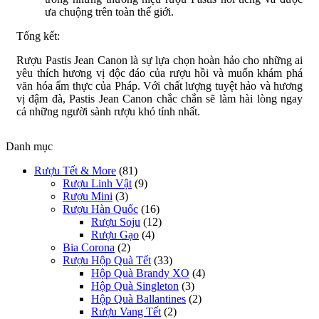
ưa chuộng trên toàn thế giới.
Tổng kết:
Rượu Pastis Jean Canon là sự lựa chọn hoàn hảo cho những ai
yêu thích hương vị độc đáo của rượu hồi và muốn khám phá
văn hóa ẩm thực của Pháp. Với chất lượng tuyệt hảo và hương
vị đậm đà, Pastis Jean Canon chắc chắn sẽ làm hài lòng ngay
cả những người sành rượu khó tính nhất.
Danh mục
Rượu Tết & More
(81)
Rượu Linh Vật
(9)
Rượu Mini
(3)
Rượu Hàn Quốc
(16)
Rượu Soju
(12)
Rượu Gạo
(4)
Bia Corona
(2)
Rượu Hộp Quà Tết
(33)
Hộp Quà Brandy XO
(4)
Hộp Quà Singleton
(3)
Hộp Quà Ballantines
(2)
Rượu Vang Tết
(2)