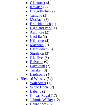
Glenturret
(4)
Kavalan
(2)
Craigellachie
(2)
Tamdhu
(3)
Mortlach
(3)
Bruichladdich
(1)
Highland Park
(1)
Aultmore
(2)
Caol Ila
(3)
Kilkerran
(4)
Macallan
(9)
Glenfiddich
(3)
Singleton
(3)
Glenlivet
(8)
Balvenie
(9)
Lagavulin
(2)
Talisker
(3)
Laphroaig
(4)
Blended Whisky
(54)
Wall Street
(1)
White Horse
(2)
Label 5
(2)
Chivas Regal
(17)
Johnnie Walker
(12)
Ballantines
(8)