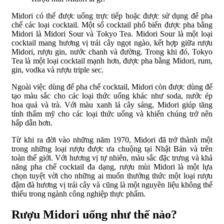
Midori có thể được uống trực tiếp hoặc được sử dụng để pha
chế các loại cocktail. Một số cocktail phổ biến được pha bằng
Midori là Midori Sour và Tokyo Tea. Midori Sour là một loại
cocktail mang hương vị trái cây ngọt ngào, kết hợp giữa rượu
Midori, rượu gin, nước chanh và đường. Trong khi đó, Tokyo
Tea là một loại cocktail mạnh hơn, được pha bằng Midori, rum,
gin, vodka và rượu triple sec.
Ngoài việc dùng để pha chế cocktail, Midori còn được dùng để
tạo màu sắc cho các loại thức uống khác như soda, nước ép
hoa quả và trà. Với màu xanh lá cây sáng, Midori giúp tăng
tính thẩm mỹ cho các loại thức uống và khiến chúng trở nên
hấp dẫn hơn.
Từ khi ra đời vào những năm 1970, Midori đã trở thành một
trong những loại rượu được ưa chuộng tại Nhật Bản và trên
toàn thế giới. Với hương vị tự nhiên, màu sắc đặc trưng và khả
năng pha chế cocktail đa dạng, rượu mùi Midori là một lựa
chọn tuyệt vời cho những ai muốn thưởng thức một loại rượu
đậm đà hương vị trái cây và cũng là một nguyên liệu không thể
thiếu trong ngành công nghiệp thực phẩm.
Rượu Midori uống như thế nào?