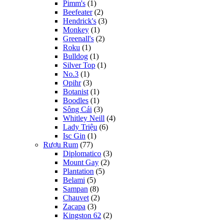
Pimm's
(1)
Beefeater
(2)
Hendrick's
(3)
Monkey
(1)
Greenall's
(2)
Roku
(1)
Bulldog
(1)
Silver Top
(1)
No.3
(1)
Opihr
(3)
Botanist
(1)
Boodles
(1)
Sông Cái
(3)
Whitley Neill
(4)
Lady Triệu
(6)
Isc Gin
(1)
Rượu Rum
(77)
Diplomatico
(3)
Mount Gay
(2)
Plantation
(5)
Belami
(5)
Sampan
(8)
Chauvet
(2)
Zacapa
(3)
Kingston 62
(2)