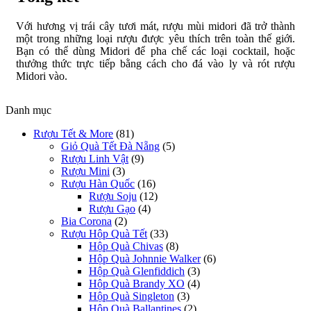
Với hương vị trái cây tươi mát, rượu mùi midori đã trở thành
một trong những loại rượu được yêu thích trên toàn thế giới.
Bạn có thể dùng Midori để pha chế các loại cocktail, hoặc
thưởng thức trực tiếp bằng cách cho đá vào ly và rót rượu
Midori vào.
Danh mục
Rượu Tết & More
(81)
Giỏ Quà Tết Đà Nẵng
(5)
Rượu Linh Vật
(9)
Rượu Mini
(3)
Rượu Hàn Quốc
(16)
Rượu Soju
(12)
Rượu Gạo
(4)
Bia Corona
(2)
Rượu Hộp Quà Tết
(33)
Hộp Quà Chivas
(8)
Hộp Quà Johnnie Walker
(6)
Hộp Quà Glenfiddich
(3)
Hộp Quà Brandy XO
(4)
Hộp Quà Singleton
(3)
Hộp Quà Ballantines
(2)