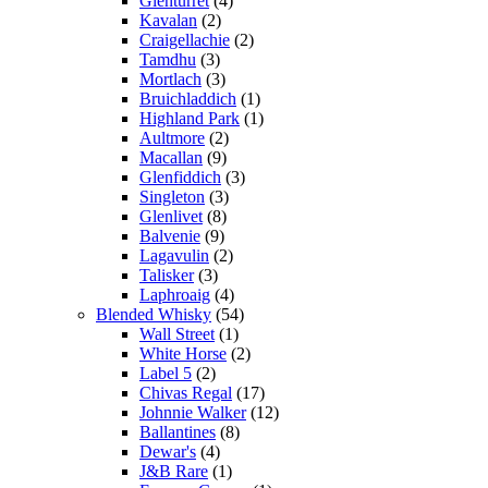
Glenturret
(4)
Kavalan
(2)
Craigellachie
(2)
Tamdhu
(3)
Mortlach
(3)
Bruichladdich
(1)
Highland Park
(1)
Aultmore
(2)
Macallan
(9)
Glenfiddich
(3)
Singleton
(3)
Glenlivet
(8)
Balvenie
(9)
Lagavulin
(2)
Talisker
(3)
Laphroaig
(4)
Blended Whisky
(54)
Wall Street
(1)
White Horse
(2)
Label 5
(2)
Chivas Regal
(17)
Johnnie Walker
(12)
Ballantines
(8)
Dewar's
(4)
J&B Rare
(1)