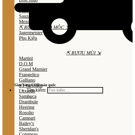
Olmeca
Patron
Sauza
Mezcal
⇱ RƯỢU THẢO MỘC ⇲
Jagermeister
Phụ Kiện
⇱ RƯỢU MÙI ⇲
Martini
D.O.M
Grand Marnier
Frangelico
Galliano
Giao hàng COD toàn quốc
ST Germain
Tìm kiếm:
Luxardo
Sambuca
Drambuie
Heering
Rosolio
Campari
Bailey's
Sheridan's
Cointreau