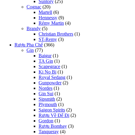
Suntory
(25)
Cognac
(20)
Martell
(6)
Hennessy
(9)
Rémy Martin
(4)
Brandy
(5)
Christian Brothers
(1)
ST-Remy
(3)
Rượu Pha Chế
(366)
Gin
(77)
Baigur
(1)
TA Gin
(1)
Scapegrace
(1)
Ki No Bi
(1)
Royal Sedang
(1)
Gunpowder
(2)
Nordes
(1)
Gin Sui
(1)
Sipsmith
(2)
Plymouth
(1)
Saigon Spirits
(2)
Rượu Về Để Đi
(2)
Gordon
(1)
Rượu Bombay
(3)
Tanqueray
(4)