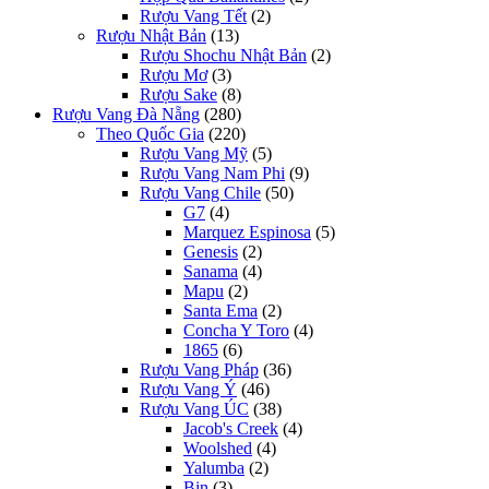
Rượu Vang Tết
(2)
Rượu Nhật Bản
(13)
Rượu Shochu Nhật Bản
(2)
Rượu Mơ
(3)
Rượu Sake
(8)
Rượu Vang Đà Nẵng
(280)
Theo Quốc Gia
(220)
Rượu Vang Mỹ
(5)
Rượu Vang Nam Phi
(9)
Rượu Vang Chile
(50)
G7
(4)
Marquez Espinosa
(5)
Genesis
(2)
Sanama
(4)
Mapu
(2)
Santa Ema
(2)
Concha Y Toro
(4)
1865
(6)
Rượu Vang Pháp
(36)
Rượu Vang Ý
(46)
Rượu Vang ÚC
(38)
Jacob's Creek
(4)
Woolshed
(4)
Yalumba
(2)
Bin
(3)