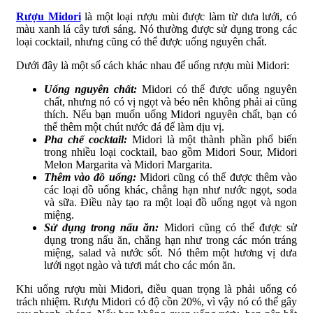
Rượu Midori
là một loại rượu mùi được làm từ dưa lưới, có
màu xanh lá cây tươi sáng. Nó thường được sử dụng trong các
loại cocktail, nhưng cũng có thể được uống nguyên chất.
Dưới đây là một số cách khác nhau để uống rượu mùi Midori:
Uống nguyên chất:
Midori có thể được uống nguyên
chất, nhưng nó có vị ngọt và béo nên không phải ai cũng
thích. Nếu bạn muốn uống Midori nguyên chất, bạn có
thể thêm một chút nước đá để làm dịu vị.
Pha chế cocktail:
Midori là một thành phần phổ biến
trong nhiều loại cocktail, bao gồm Midori Sour, Midori
Melon Margarita và Midori Margarita.
Thêm vào đồ uống:
Midori cũng có thể được thêm vào
các loại đồ uống khác, chẳng hạn như nước ngọt, soda
và sữa. Điều này tạo ra một loại đồ uống ngọt và ngon
miệng.
Sử dụng trong nấu ăn:
Midori cũng có thể được sử
dụng trong nấu ăn, chẳng hạn như trong các món tráng
miệng, salad và nước sốt. Nó thêm một hương vị dưa
lưới ngọt ngào và tươi mát cho các món ăn.
Khi uống rượu mùi Midori, điều quan trọng là phải uống có
trách nhiệm. Rượu Midori có độ cồn 20%, vì vậy nó có thể gây