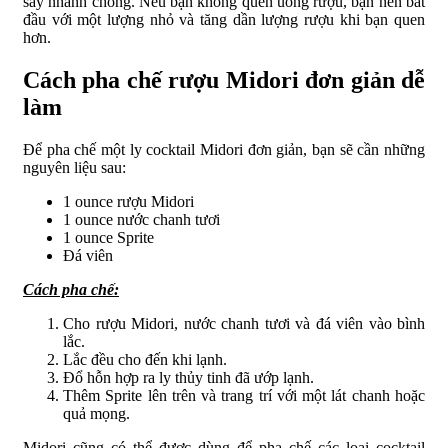
say nhanh chóng. Nếu bạn không quen uống rượu, bạn nên bắt
đầu với một lượng nhỏ và tăng dần lượng rượu khi bạn quen
hơn.
Cách pha chế rượu Midori đơn giản dễ
làm
Để pha chế một ly cocktail Midori đơn giản, bạn sẽ cần những
nguyên liệu sau:
1 ounce rượu Midori
1 ounce nước chanh tươi
1 ounce Sprite
Đá viên
Cách pha chế:
Cho rượu Midori, nước chanh tươi và đá viên vào bình
lắc.
Lắc đều cho đến khi lạnh.
Đổ hỗn hợp ra ly thủy tinh đã ướp lạnh.
Thêm Sprite lên trên và trang trí với một lát chanh hoặc
quả mọng.
Midori cũng có thể được dùng để pha chế các loại cocktail