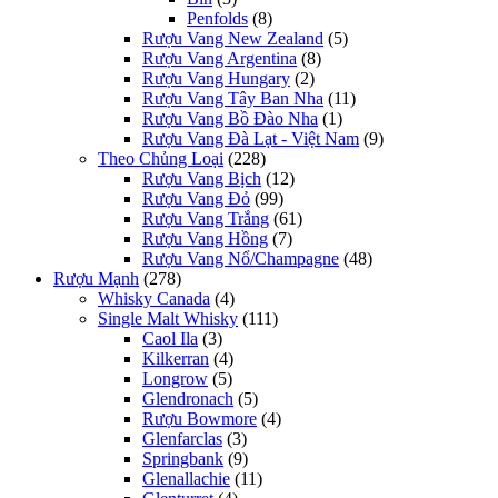
Penfolds
(8)
Rượu Vang New Zealand
(5)
Rượu Vang Argentina
(8)
Rượu Vang Hungary
(2)
Rượu Vang Tây Ban Nha
(11)
Rượu Vang Bồ Đào Nha
(1)
Rượu Vang Đà Lạt - Việt Nam
(9)
Theo Chủng Loại
(228)
Rượu Vang Bịch
(12)
Rượu Vang Đỏ
(99)
Rượu Vang Trắng
(61)
Rượu Vang Hồng
(7)
Rượu Vang Nổ/Champagne
(48)
Rượu Mạnh
(278)
Whisky Canada
(4)
Single Malt Whisky
(111)
Caol Ila
(3)
Kilkerran
(4)
Longrow
(5)
Glendronach
(5)
Rượu Bowmore
(4)
Glenfarclas
(3)
Springbank
(9)
Glenallachie
(11)