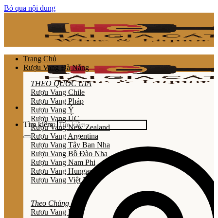
Bỏ qua nội dung
Trang Chủ
Rượu Vang Đà Nẵng
THEO QUỐC GIA
Rượu Vang Chile
Rượu Vang Pháp
Rượu Vang Ý
Rượu Vang ÚC
Tìm kiếm:
Rượu Vang New Zealand
Rượu Vang Argentina
Rượu Vang Tây Ban Nha
Rượu Vang Bồ Đào Nha
Rượu Vang Nam Phi
Rượu Vang Hungary
Rượu Vang Việt Nam
Theo Chủng Loại
Rươu Vang Đỏ