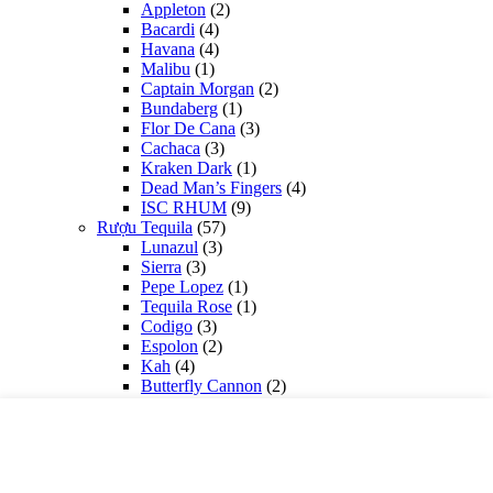
Appleton
(2)
Bacardi
(4)
Havana
(4)
Malibu
(1)
Captain Morgan
(2)
Bundaberg
(1)
Flor De Cana
(3)
Cachaca
(3)
Kraken Dark
(1)
Dead Man’s Fingers
(4)
ISC RHUM
(9)
Rượu Tequila
(57)
Lunazul
(3)
Sierra
(3)
Pepe Lopez
(1)
Tequila Rose
(1)
Codigo
(3)
Espolon
(2)
Kah
(4)
Butterfly Cannon
(2)
Rooster Rojo
(3)
Jose Cuervo
(3)
Two Fingers
(2)
Olmeca
(4)
Tequila 1800
(5)