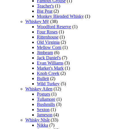
Famous Grouse
(1)
Teacher's
(1)
Big Peat
(2)
Monkey Blended Whisky
(1)
Whiskey Mỹ
(38)
Woodford Reserve
(1)
Four Roses
(1)
Rittenhouse
(1)
Old Virginia
(2)
Mellow Corn
(1)
Jimbeam
(6)
Jack Daniel's
(7)
Evan Williams
(3)
Marker's Mark
(1)
Knob Creek
(2)
Bulleit
(2)
Wild Turkey
(5)
Whiskey Ailen
(12)
Pogues
(1)
Tullamore
(1)
Bushmills
(3)
Sexton
(1)
Jameson
(4)
Whisky Nhật
(33)
Nikka
(7)