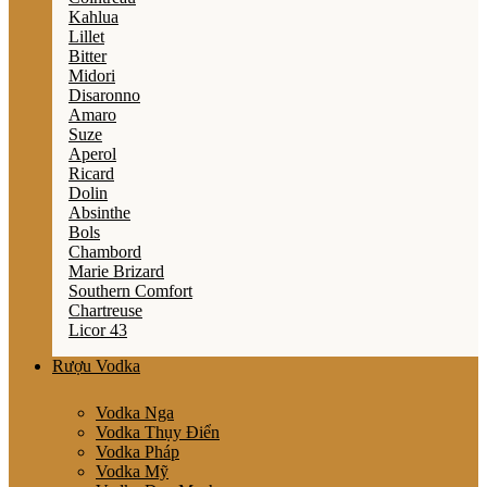
Kahlua
Lillet
Bitter
Midori
Disaronno
Amaro
Suze
Aperol
Ricard
Dolin
Absinthe
Bols
Chambord
Marie Brizard
Southern Comfort
Chartreuse
Licor 43
Rượu Vodka
Vodka Nga
Vodka Thụy Điển
Vodka Pháp
Vodka Mỹ