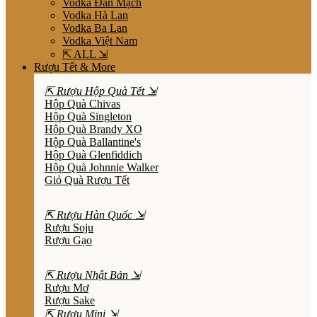
Vodka Đan Mạch
Vodka Hà Lan
Vodka Ba Lan
Vodka Việt Nam
⇱ ALL ⇲
Rượu Tết & More
⇱ Rượu Hộp Quà Tết ⇲
Hộp Quà Chivas
Hộp Quà Singleton
Hộp Quà Brandy XO
Hộp Quà Ballantine's
Hộp Quà Glenfiddich
Hộp Quà Johnnie Walker
Giỏ Quà Rượu Tết
⇱ Rượu Hàn Quốc ⇲
Rượu Soju
Rượu Gạo
⇱ Rượu Nhật Bản ⇲
Rượu Mơ
Rượu Sake
⇱ Rượu Mini ⇲