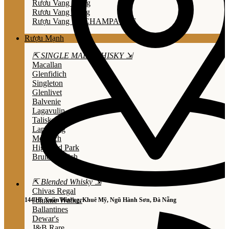
Rươu Vang Trắng
Rươu Vang Hồng
Rượu Vang Nổ/CHAMPAGNE
Rượu Mạnh
⇱ SINGLE MALT WHISKY ⇲
Macallan
Glenfidich
Singleton
Glenlivet
Balvenie
Lagavulin
Talisker
Laphroaig
Mortlach
Highland Park
Bruichladdich
⇱ Blended Whisky ⇲
Chivas Regal
Johnnie Walker
144 Hồ Xuân Hương, Khuê Mỹ, Ngũ Hành Sơn, Đà Nẵng
Ballantines
Dewar's
J&B Rare