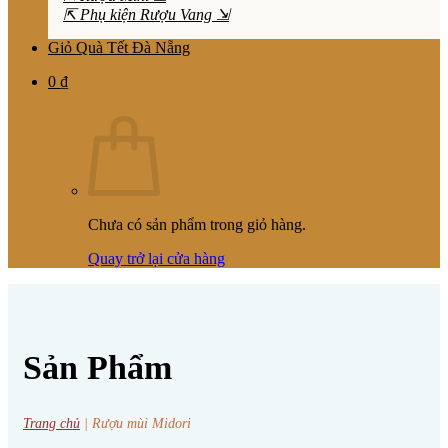
⇱ Phụ kiện Rượu Vang ⇲
Giỏ Quà Tết Đà Nẵng
0
₫
Chưa có sản phẩm trong giỏ hàng.
Quay trở lại cửa hàng
Sản Phẩm
Trang chủ
|
Rượu mùi Midori