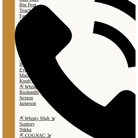
Big Peat
Teacher's
Famous Grouse
Monkey Shouder
Wall Street
⇱ Whiskey Mỹ ⇲
Jack Daniel’s
Jim Beam
Wild Turkey
Bulleit Bourbon
Evan Williams
Marker's Mark
Knob Creek
⇱ Whiskey Ailen ⇲
Bushmills
Sexton
Jameson
⇱ Whisky Nhật ⇲
Suntory
Nikka
⇱ COGNAC ⇲