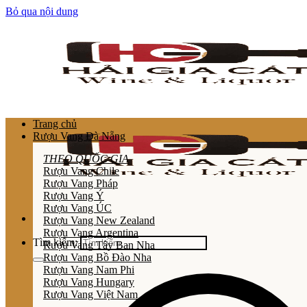
Bỏ qua nội dung
Trang chủ
Rượu Vang Đà Nẵng
THEO QUỐC GIA
Rượu Vang Chile
Rượu Vang Pháp
Rượu Vang Ý
Rượu Vang ÚC
Rượu Vang New Zealand
Rượu Vang Argentina
Tìm kiếm:
Rượu Vang Tây Ban Nha
Rượu Vang Bồ Đào Nha
Rượu Vang Nam Phi
Rượu Vang Hungary
Rượu Vang Việt Nam