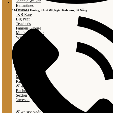
Johnnie Walker
Ballantines
Dewar's
144 Hồ Xuân Hương, Khuê Mỹ, Ngũ Hành Sơn, Đà Nẵng
J&B Rare
Big Peat
Teacher's
Famous Grouse
Monkey Shouder
Wall Street
⇱ Whiskey Mỹ ⇲
Jack Daniel’s
Jim Beam
Wild Turkey
Bulleit Bourbon
Evan Williams
Marker's Mark
Knob Creek
⇱ Whiskey Ailen ⇲
Bushmills
Sexton
Jameson
⇱ Whisky Nhật ⇲