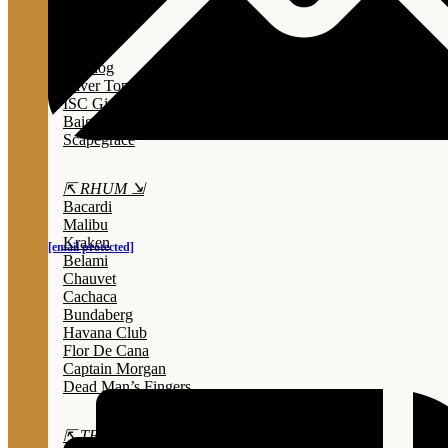
Lady Triệu
Sông Cái
Opihr
Bulldog
Silver Top
ISC Gin
Baigur
Scapegrace
⇱ RHUM ⇲
Bacardi
Malibu
Kraken
[email protected]
Belami
Chauvet
Cachaca
Bundaberg
Havana Club
Flor De Cana
Captain Morgan
Dead Man’s Fingers
⇱ TEQUILA ⇲