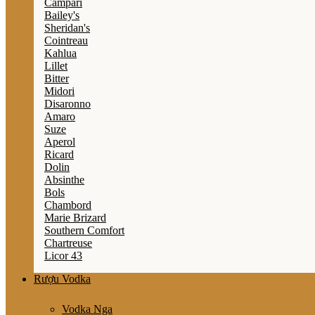
Campari
Bailey's
Sheridan's
Cointreau
Kahlua
Lillet
Bitter
Midori
Disaronno
Amaro
Suze
Aperol
Ricard
Dolin
Absinthe
Bols
Chambord
Marie Brizard
Southern Comfort
Chartreuse
Licor 43
Rượu Vodka
Vodka Nga