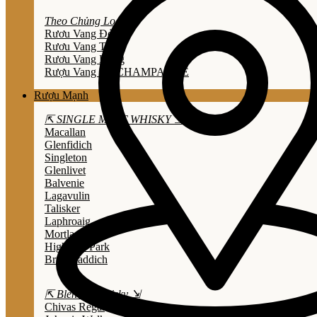
Theo Chủng Loại
Rươu Vang Đỏ
Rươu Vang Trắng
Rươu Vang Hồng
Rượu Vang Nổ/CHAMPAGNE
Rượu Mạnh
⇱ SINGLE MALT WHISKY ⇲
Macallan
Glenfidich
Singleton
Glenlivet
Balvenie
Lagavulin
Talisker
Laphroaig
Mortlach
Highland Park
Bruichladdich
⇱ Blended Whisky ⇲
Chivas Regal