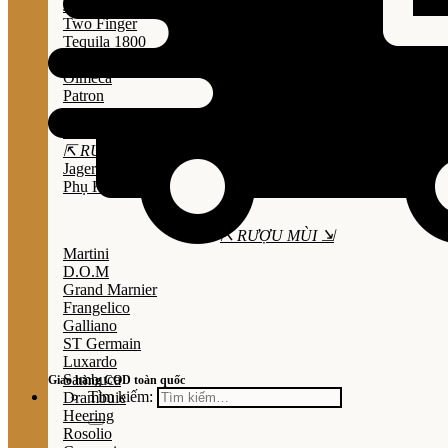
Jose Cuervo
Two Finger
Tequila 1800
Don Julio
Olmeca
Patron
Sauza
Mezcal
⇱ RƯỢU THẢO MỘC ⇲
Jagermeister
Phụ Kiện
⇱ RƯỢU MÙI ⇲
Martini
D.O.M
Grand Marnier
Frangelico
Galliano
ST Germain
Luxardo
Sambuca
Giao hàng COD toàn quốc
Tìm kiếm:
Drambuie
Heering
Rosolio