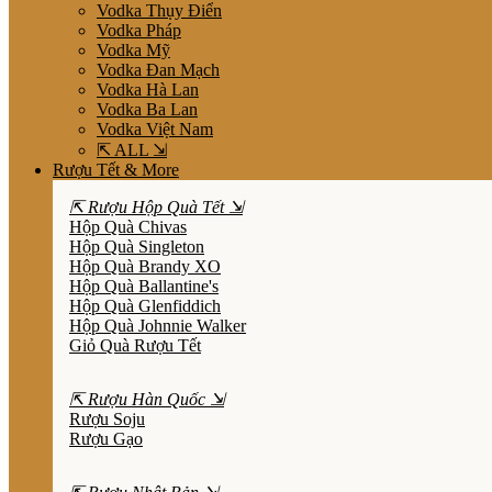
Vodka Thụy Điển
Vodka Pháp
Vodka Mỹ
Vodka Đan Mạch
Vodka Hà Lan
Vodka Ba Lan
Vodka Việt Nam
⇱ ALL ⇲
Rượu Tết & More
⇱ Rượu Hộp Quà Tết ⇲
Hộp Quà Chivas
Hộp Quà Singleton
Hộp Quà Brandy XO
Hộp Quà Ballantine's
Hộp Quà Glenfiddich
Hộp Quà Johnnie Walker
Giỏ Quà Rượu Tết
⇱ Rượu Hàn Quốc ⇲
Rượu Soju
Rượu Gạo