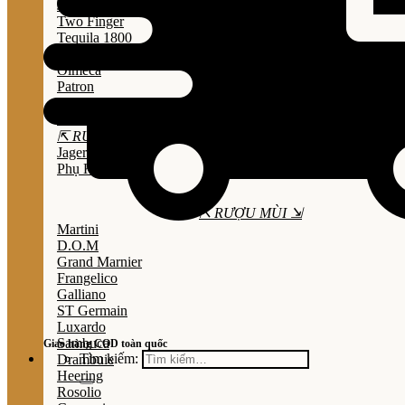
Jose Cuervo
Two Finger
Tequila 1800
Don Julio
Olmeca
Patron
Sauza
Mezcal
⇱ RƯỢU THẢO MỘC ⇲
Jagermeister
Phụ Kiện
⇱ RƯỢU MÙI ⇲
Martini
D.O.M
Grand Marnier
Frangelico
Galliano
ST Germain
Luxardo
Sambuca
Giao hàng COD toàn quốc
Tìm kiếm:
Drambuie
Heering
Rosolio