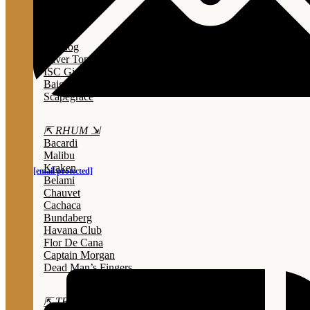
Lady Triệu
Sông Cái
Opihr
Bulldog
Silver Top
ISC Gin
Baigur
Scapegrace
⇱ RHUM ⇲
Bacardi
Malibu
Kraken
[email protected]
Belami
Chauvet
Cachaca
Bundaberg
Havana Club
Flor De Cana
Captain Morgan
Dead Man’s Fingers
⇱ TEQUILA ⇲