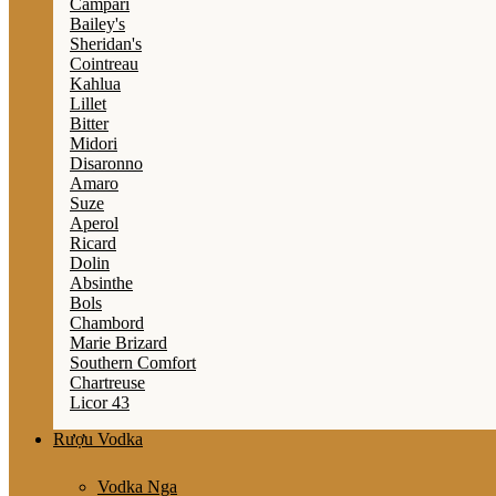
Campari
Bailey's
Sheridan's
Cointreau
Kahlua
Lillet
Bitter
Midori
Disaronno
Amaro
Suze
Aperol
Ricard
Dolin
Absinthe
Bols
Chambord
Marie Brizard
Southern Comfort
Chartreuse
Licor 43
Rượu Vodka
Vodka Nga