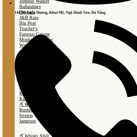
Johnnie Walker
Ballantines
Dewar's
144 Hồ Xuân Hương, Khuê Mỹ, Ngũ Hành Sơn, Đà Nẵng
J&B Rare
Big Peat
Teacher's
Famous Grouse
Monkey Shouder
Wall Street
⇱ Whiskey Mỹ ⇲
Jack Daniel’s
Jim Beam
Wild Turkey
Bulleit Bourbon
Evan Williams
Marker's Mark
Knob Creek
⇱ Whiskey Ailen ⇲
Bushmills
Sexton
Jameson
⇱ Whisky Nhật ⇲