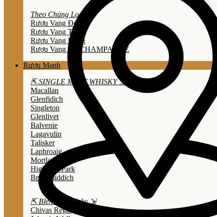
Theo Chủng Loại
Rươu Vang Đỏ
Rươu Vang Trắng
Rươu Vang Hồng
Rượu Vang Nổ/CHAMPAGNE
Rượu Mạnh
⇱ SINGLE MALT WHISKY ⇲
Macallan
Glenfidich
Singleton
Glenlivet
Balvenie
Lagavulin
Talisker
Laphroaig
Mortlach
Highland Park
Bruichladdich
⇱ Blended Whisky ⇲
Chivas Regal