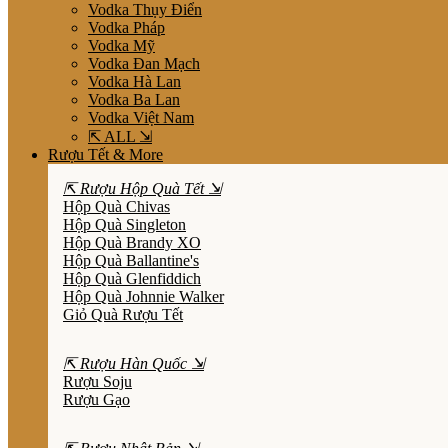
Vodka Thụy Điển
Vodka Pháp
Vodka Mỹ
Vodka Đan Mạch
Vodka Hà Lan
Vodka Ba Lan
Vodka Việt Nam
⇱ ALL ⇲
Rượu Tết & More
⇱ Rượu Hộp Quà Tết ⇲
Hộp Quà Chivas
Hộp Quà Singleton
Hộp Quà Brandy XO
Hộp Quà Ballantine's
Hộp Quà Glenfiddich
Hộp Quà Johnnie Walker
Giỏ Quà Rượu Tết
⇱ Rượu Hàn Quốc ⇲
Rượu Soju
Rượu Gạo