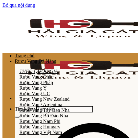
Bỏ qua nội dung
Trang chủ
Rượu Vang Đà Nẵng
THEO QUỐC GIA
Rượu Vang Chile
Rượu Vang Pháp
Rượu Vang Ý
Rượu Vang ÚC
Rượu Vang New Zealand
Rượu Vang Argentina
Tìm kiếm:
Rượu Vang Tây Ban Nha
Rượu Vang Bồ Đào Nha
Rượu Vang Nam Phi
Rượu Vang Hungary
Rượu Vang Việt Nam