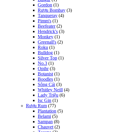
Gordon
(1)
Rượu Bombay
(3)
Tanqueray
(4)
Pimm's
(1)
Beefeater
(2)
Hendrick's
(3)
Monkey
(1)
Greenall's
(2)
Roku
(1)
Bulldog
(1)
Silver Top
(1)
No.3
(1)
Opihr
(3)
Botanist
(1)
Boodles
(1)
Sông Cái
(3)
Whitley Neill
(4)
Lady Triệu
(6)
Isc Gin
(1)
Rượu Rum
(77)
Plantation
(5)
Belami
(5)
Sampan
(8)
Chauvet
(2)