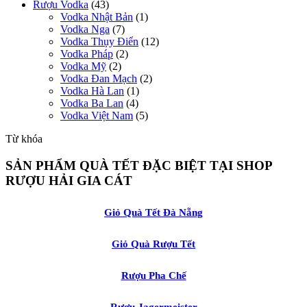
Rượu Vodka
(43)
Vodka Nhật Bản
(1)
Vodka Nga
(7)
Vodka Thụy Điển
(12)
Vodka Pháp
(2)
Vodka Mỹ
(2)
Vodka Đan Mạch
(2)
Vodka Hà Lan
(1)
Vodka Ba Lan
(4)
Vodka Việt Nam
(5)
Từ khóa
SẢN PHẨM QUÀ TẾT ĐẶC BIỆT TẠI SHOP
RƯỢU HẢI GIA CÁT
Giỏ Quà Tết Đà Nẵng
Giỏ Quà Rượu Tết
Rượu Pha Chế
Rượu Jagermeister