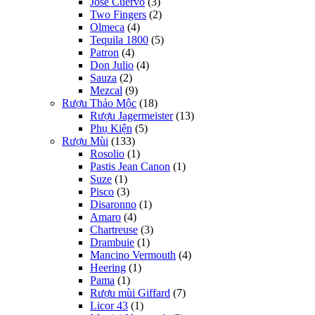
Jose Cuervo
(3)
Two Fingers
(2)
Olmeca
(4)
Tequila 1800
(5)
Patron
(4)
Don Julio
(4)
Sauza
(2)
Mezcal
(9)
Rượu Thảo Mộc
(18)
Rượu Jagermeister
(13)
Phụ Kiện
(5)
Rượu Mùi
(133)
Rosolio
(1)
Pastis Jean Canon
(1)
Suze
(1)
Pisco
(3)
Disaronno
(1)
Amaro
(4)
Chartreuse
(3)
Drambuie
(1)
Mancino Vermouth
(4)
Heering
(1)
Pama
(1)
Rượu mùi Giffard
(7)
Licor 43
(1)