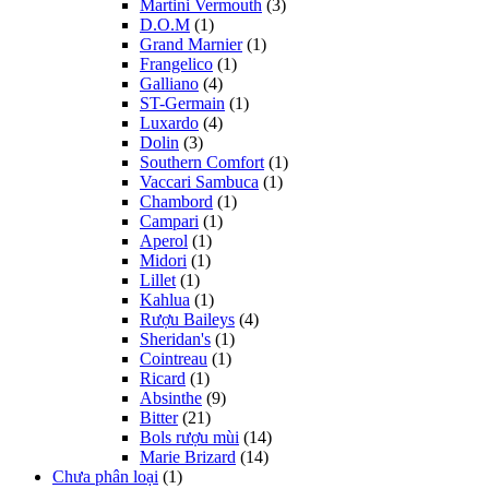
Martini Vermouth
(3)
D.O.M
(1)
Grand Marnier
(1)
Frangelico
(1)
Galliano
(4)
ST-Germain
(1)
Luxardo
(4)
Dolin
(3)
Southern Comfort
(1)
Vaccari Sambuca
(1)
Chambord
(1)
Campari
(1)
Aperol
(1)
Midori
(1)
Lillet
(1)
Kahlua
(1)
Rượu Baileys
(4)
Sheridan's
(1)
Cointreau
(1)
Ricard
(1)
Absinthe
(9)
Bitter
(21)
Bols rượu mùi
(14)
Marie Brizard
(14)
Chưa phân loại
(1)