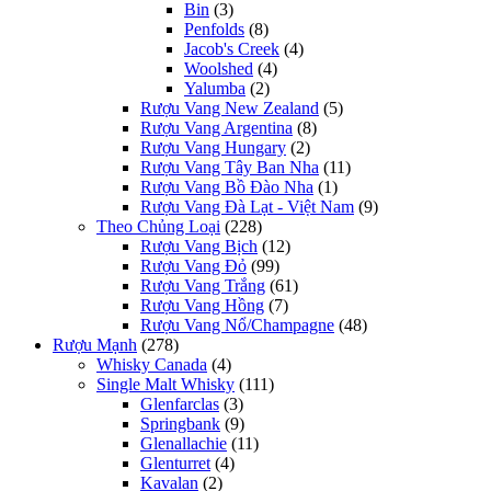
Bin
(3)
Penfolds
(8)
Jacob's Creek
(4)
Woolshed
(4)
Yalumba
(2)
Rượu Vang New Zealand
(5)
Rượu Vang Argentina
(8)
Rượu Vang Hungary
(2)
Rượu Vang Tây Ban Nha
(11)
Rượu Vang Bồ Đào Nha
(1)
Rượu Vang Đà Lạt - Việt Nam
(9)
Theo Chủng Loại
(228)
Rượu Vang Bịch
(12)
Rượu Vang Đỏ
(99)
Rượu Vang Trắng
(61)
Rượu Vang Hồng
(7)
Rượu Vang Nổ/Champagne
(48)
Rượu Mạnh
(278)
Whisky Canada
(4)
Single Malt Whisky
(111)
Glenfarclas
(3)
Springbank
(9)
Glenallachie
(11)
Glenturret
(4)
Kavalan
(2)