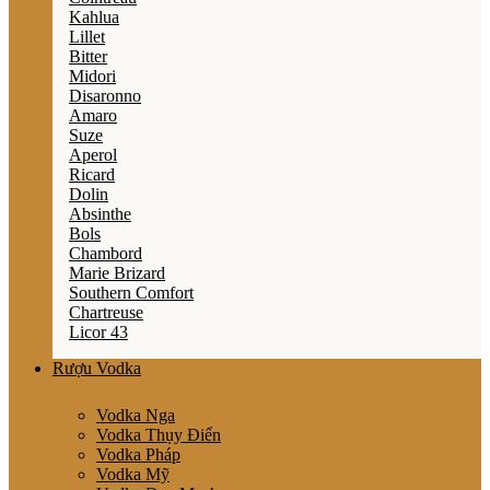
Kahlua
Lillet
Bitter
Midori
Disaronno
Amaro
Suze
Aperol
Ricard
Dolin
Absinthe
Bols
Chambord
Marie Brizard
Southern Comfort
Chartreuse
Licor 43
Rượu Vodka
Vodka Nga
Vodka Thụy Điển
Vodka Pháp
Vodka Mỹ