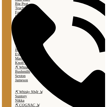
Big Peat
Teacher's
Famous Grouse
Monkey Shouder
Wall Street
⇱ Whiskey Mỹ ⇲
Jack Daniel’s
Jim Beam
Wild Turkey
Bulleit Bourbon
Evan Williams
Marker's Mark
Knob Creek
⇱ Whiskey Ailen ⇲
Bushmills
Sexton
Jameson
⇱ Whisky Nhật ⇲
Suntory
Nikka
⇱ COGNAC ⇲