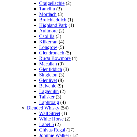
Craigellachie
(2)
Tamdhu
(3)
Mortlach
(3)
Bruichladdich
(1)
Highland Park
(1)
Aultmore
(2)
Caol Ila
(3)
Kilkerran
(4)
Longrow
(5)
Glendronach
(5)
Rượu Bowmore
(4)
Macallan
(9)
Glenfiddich
(3)
Singleton
(3)
Glenlivet
(8)
Balvenie
(9)
Lagavulin
(2)
Talisker
(3)
Laphroaig
(4)
Blended Whisky
(54)
Wall Street
(1)
White Horse
(2)
Label 5
(2)
Chivas Regal
(17)
Johnnie Walker
(12)