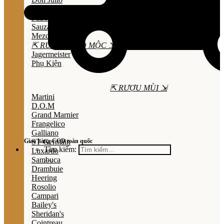
Olmeca
Patron
Sauza
Mezcal
⇱ RƯỢU THẢO MỘC ⇲
Jagermeister
Phụ Kiện
⇱ RƯỢU MÙI ⇲
Martini
D.O.M
Grand Marnier
Frangelico
Galliano
Giao hàng COD toàn quốc
ST Germain
Tìm kiếm:
Luxardo
Sambuca
Drambuie
Heering
Rosolio
Campari
Bailey's
Sheridan's
Cointreau