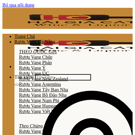
Bỏ qua nội dung
Trang Chủ
Rượu Vang Đà Nẵng
THEO QUỐC GIA
Rượu Vang Chile
Rượu Vang Pháp
Rượu Vang Ý
Rượu Vang ÚC
Tìm kiếm:
Rượu Vang New Zealand
Rượu Vang Argentina
Rượu Vang Tây Ban Nha
Rượu Vang Bồ Đào Nha
Rượu Vang Nam Phi
Rượu Vang Hungary
Rượu Vang Việt Nam
Theo Chủng Loại
Rươu Vang Đỏ