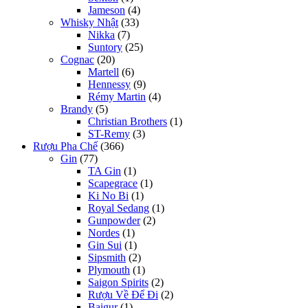
Jameson
(4)
Whisky Nhật
(33)
Nikka
(7)
Suntory
(25)
Cognac
(20)
Martell
(6)
Hennessy
(9)
Rémy Martin
(4)
Brandy
(5)
Christian Brothers
(1)
ST-Remy
(3)
Rượu Pha Chế
(366)
Gin
(77)
TA Gin
(1)
Scapegrace
(1)
Ki No Bi
(1)
Royal Sedang
(1)
Gunpowder
(2)
Nordes
(1)
Gin Sui
(1)
Sipsmith
(2)
Plymouth
(1)
Saigon Spirits
(2)
Rượu Về Để Đi
(2)
Baigur
(1)