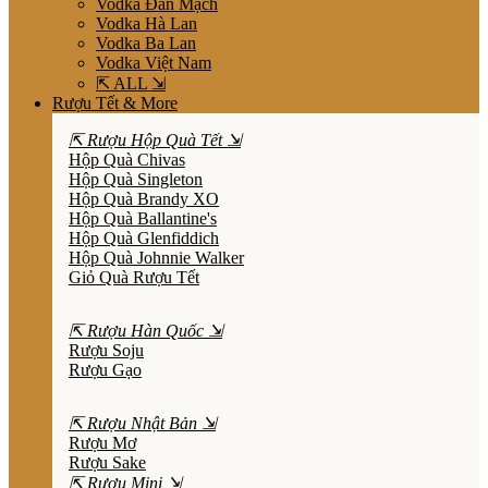
Vodka Đan Mạch
Vodka Hà Lan
Vodka Ba Lan
Vodka Việt Nam
⇱ ALL ⇲
Rượu Tết & More
⇱ Rượu Hộp Quà Tết ⇲
Hộp Quà Chivas
Hộp Quà Singleton
Hộp Quà Brandy XO
Hộp Quà Ballantine's
Hộp Quà Glenfiddich
Hộp Quà Johnnie Walker
Giỏ Quà Rượu Tết
⇱ Rượu Hàn Quốc ⇲
Rượu Soju
Rượu Gạo
⇱ Rượu Nhật Bản ⇲
Rượu Mơ
Rượu Sake
⇱ Rượu Mini ⇲