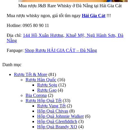
Mua rượu J&B Rare Whisky ở Đà Nẵng tại Hải Gia Cát
Mua rượu whisky ngon, giá tốt tìm ngay
Hải Gia Cát
!!!
Hotline: 0905 80 90 11
Địa chỉ:
144 Hồ Xuân Hương, Khuê Mỹ, Ngũ Hành Sơn, Đà
Nẵng
Fanpage:
Shop Rượu HẢI GIA CÁT – Đà Nẵng
Danh mục
Rượu Tết & More
(81)
Rượu Hàn Quốc
(16)
Rượu Soju
(12)
Rượu Gạo
(4)
Bia Corona
(2)
Rượu Hộp Quà Tết
(33)
Rượu Vang Tết
(2)
Hộp Quà Chivas
(8)
Hộp Quà Johnnie Walker
(6)
Hộp Quà Glenfiddich
(3)
Hộp Quà Brandy XO
(4)