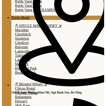
Rươu Vang Trắng
Rươu Vang Hồng
Rượu Vang Nổ/CHAMPAGNE
Rượu Mạnh
⇱ SINGLE MALT WHISKY ⇲
Macallan
Glenfidich
Singleton
Glenlivet
Balvenie
Lagavulin
Talisker
Laphroaig
Mortlach
Highland Park
Bruichladdich
⇱ Blended Whisky ⇲
Chivas Regal
Johnnie Walker
144 Hồ Xuân Hương, Khuê Mỹ, Ngũ Hành Sơn, Đà Nẵng
Ballantines
Dewar's
J&B Rare