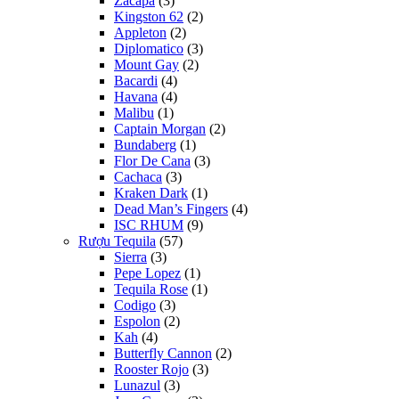
Zacapa
(3)
Kingston 62
(2)
Appleton
(2)
Diplomatico
(3)
Mount Gay
(2)
Bacardi
(4)
Havana
(4)
Malibu
(1)
Captain Morgan
(2)
Bundaberg
(1)
Flor De Cana
(3)
Cachaca
(3)
Kraken Dark
(1)
Dead Man’s Fingers
(4)
ISC RHUM
(9)
Rượu Tequila
(57)
Sierra
(3)
Pepe Lopez
(1)
Tequila Rose
(1)
Codigo
(3)
Espolon
(2)
Kah
(4)
Butterfly Cannon
(2)
Rooster Rojo
(3)
Lunazul
(3)