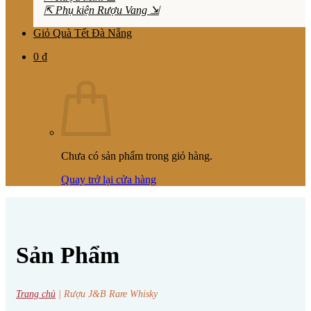
⇱ Phụ kiện Rượu Vang ⇲
Giỏ Quà Tết Đà Nẵng
0
₫
Chưa có sản phẩm trong giỏ hàng.
Quay trở lại cửa hàng
Sản Phẩm
Trang chủ
|
Rượu J&B Rare Whisky