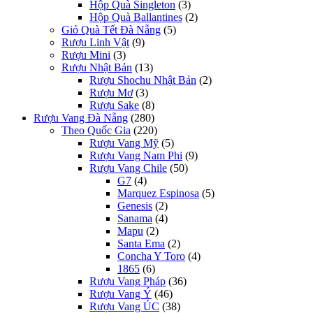
Hộp Quà Singleton
(3)
Hộp Quà Ballantines
(2)
Giỏ Quà Tết Đà Nẵng
(5)
Rượu Linh Vật
(9)
Rượu Mini
(3)
Rượu Nhật Bản
(13)
Rượu Shochu Nhật Bản
(2)
Rượu Mơ
(3)
Rượu Sake
(8)
Rượu Vang Đà Nẵng
(280)
Theo Quốc Gia
(220)
Rượu Vang Mỹ
(5)
Rượu Vang Nam Phi
(9)
Rượu Vang Chile
(50)
G7
(4)
Marquez Espinosa
(5)
Genesis
(2)
Sanama
(4)
Mapu
(2)
Santa Ema
(2)
Concha Y Toro
(4)
1865
(6)
Rượu Vang Pháp
(36)
Rượu Vang Ý
(46)
Rượu Vang ÚC
(38)