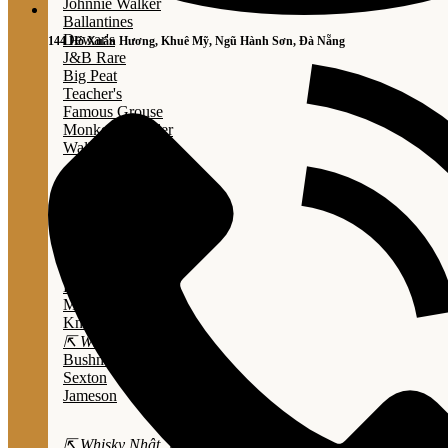
Johnnie Walker
Ballantines
Dewar's
144 Hồ Xuân Hương, Khuê Mỹ, Ngũ Hành Sơn, Đà Nẵng
J&B Rare
Big Peat
Teacher's
Famous Grouse
Monkey Shouder
Wall Street
⇱ Whiskey Mỹ ⇲
Jack Daniel’s
Jim Beam
Wild Turkey
Bulleit Bourbon
Evan Williams
Marker's Mark
Knob Creek
⇱ Whiskey Ailen ⇲
Bushmills
Sexton
Jameson
⇱ Whisky Nhật ⇲