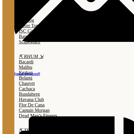
Lady Triệu
Sông Cái
Opihr
Bulldog
Silver Top
ISC Gin
Baigur
Scapegrace
⇱ RHUM ⇲
Bacardi
Malibu
Kraken
[email protected]
Belami
Chauvet
Cachaca
Bundaberg
Havana Club
Flor De Cana
Captain Morgan
Dead Man’s Fingers
⇱ TEQUILA ⇲