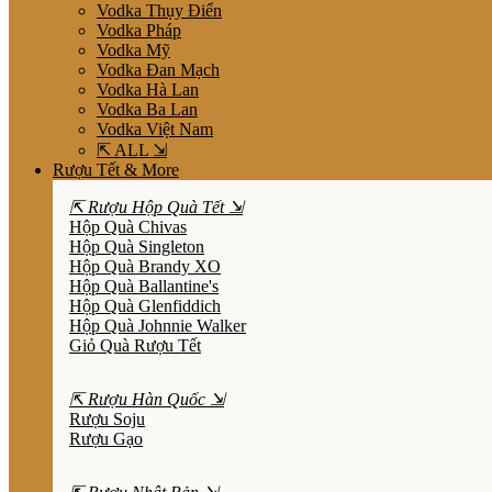
Vodka Thụy Điển
Vodka Pháp
Vodka Mỹ
Vodka Đan Mạch
Vodka Hà Lan
Vodka Ba Lan
Vodka Việt Nam
⇱ ALL ⇲
Rượu Tết & More
⇱ Rượu Hộp Quà Tết ⇲
Hộp Quà Chivas
Hộp Quà Singleton
Hộp Quà Brandy XO
Hộp Quà Ballantine's
Hộp Quà Glenfiddich
Hộp Quà Johnnie Walker
Giỏ Quà Rượu Tết
⇱ Rượu Hàn Quốc ⇲
Rượu Soju
Rượu Gạo