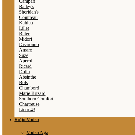
Campari
Bailey's
Sheridan's
Cointreau
Kahlua
Lillet
Bitter
Midori
Disaronno
Amaro
Suze
Aperol
Ricard
Dolin
Absinthe
Bols
Chambord
Marie Brizard
Southern Comfort
Chartreuse
Licor 43
Rượu Vodka
Vodka Nga