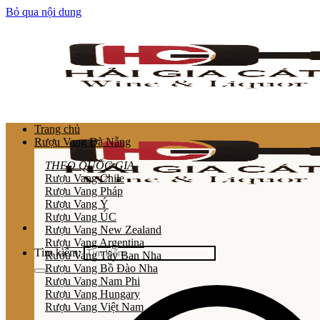
Bỏ qua nội dung
Trang chủ
Rượu Vang Đà Nẵng
THEO QUỐC GIA
Rượu Vang Chile
Rượu Vang Pháp
Rượu Vang Ý
Rượu Vang ÚC
Rượu Vang New Zealand
Rượu Vang Argentina
Tìm kiếm:
Rượu Vang Tây Ban Nha
Rượu Vang Bồ Đào Nha
Rượu Vang Nam Phi
Rượu Vang Hungary
Rượu Vang Việt Nam