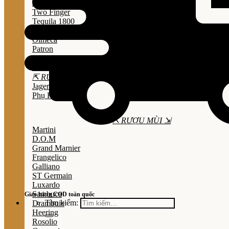
Jose Cuervo
Two Finger
Tequila 1800
Don Julio
Olmeca
Patron
Sauza
Mezcal
⇱ RƯỢU THẢO MỘC ⇲
Jagermeister
Phụ Kiện
⇱ RƯỢU MÙI ⇲
Martini
D.O.M
Grand Marnier
Frangelico
Galliano
ST Germain
Luxardo
Sambuca
Giao hàng COD toàn quốc
Tìm kiếm:
Drambuie
Heering
Rosolio