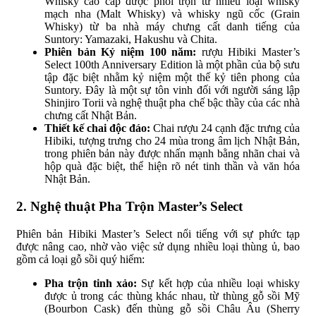
Whisky cao cấp được phối trộn từ nhiều loại whisky
mạch nha (Malt Whisky) và whisky ngũ cốc (Grain
Whisky) từ ba nhà máy chưng cất danh tiếng của
Suntory: Yamazaki, Hakushu và Chita.
Phiên bản Kỷ niệm 100 năm:
rượu Hibiki Master’s
Select 100th Anniversary Edition là một phần của bộ sưu
tập đặc biệt nhằm kỷ niệm một thế kỷ tiên phong của
Suntory. Đây là một sự tôn vinh đối với người sáng lập
Shinjiro Torii và nghệ thuật pha chế bậc thầy của các nhà
chưng cất Nhật Bản.
Thiết kế chai độc đáo:
Chai rượu 24 cạnh đặc trưng của
Hibiki, tượng trưng cho 24 mùa trong âm lịch Nhật Bản,
trong phiên bản này được nhấn mạnh bằng nhãn chai và
hộp quà đặc biệt, thể hiện rõ nét tinh thần và văn hóa
Nhật Bản.
2. Nghệ thuật Pha Trộn Master’s Select
Phiên bản Hibiki Master’s Select nổi tiếng với sự phức tạp
được nâng cao, nhờ vào việc sử dụng nhiều loại thùng ủ, bao
gồm cả loại gỗ sồi quý hiếm:
Pha trộn tinh xảo:
Sự kết hợp của nhiều loại whisky
được ủ trong các thùng khác nhau, từ thùng gỗ sồi Mỹ
(Bourbon Cask) đến thùng gỗ sồi Châu Âu (Sherry