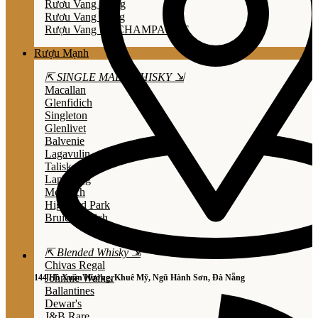
Rươu Vang Trắng
Rươu Vang Hồng
Rượu Vang Nổ/CHAMPAGNE
Rượu Mạnh
⇱ SINGLE MALT WHISKY ⇲
Macallan
Glenfidich
Singleton
Glenlivet
Balvenie
Lagavulin
Talisker
Laphroaig
Mortlach
Highland Park
Bruichladdich
⇱ Blended Whisky ⇲
Chivas Regal
Johnnie Walker
144 Hồ Xuân Hương, Khuê Mỹ, Ngũ Hành Sơn, Đà Nẵng
Ballantines
Dewar's
J&B Rare