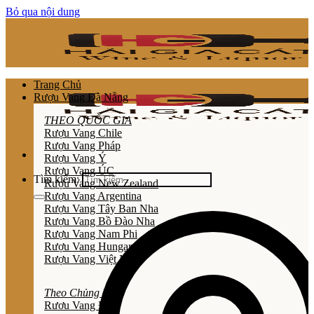
Bỏ qua nội dung
Trang Chủ
Rượu Vang Đà Nẵng
THEO QUỐC GIA
Rượu Vang Chile
Rượu Vang Pháp
Rượu Vang Ý
Rượu Vang ÚC
Tìm kiếm:
Rượu Vang New Zealand
Rượu Vang Argentina
Rượu Vang Tây Ban Nha
Rượu Vang Bồ Đào Nha
Rượu Vang Nam Phi
Rượu Vang Hungary
Rượu Vang Việt Nam
Theo Chủng Loại
Rươu Vang Đỏ