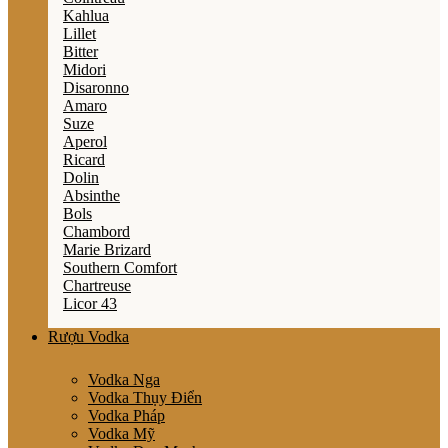
Kahlua
Lillet
Bitter
Midori
Disaronno
Amaro
Suze
Aperol
Ricard
Dolin
Absinthe
Bols
Chambord
Marie Brizard
Southern Comfort
Chartreuse
Licor 43
Rượu Vodka
Vodka Nga
Vodka Thụy Điển
Vodka Pháp
Vodka Mỹ