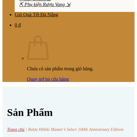
⇱ Phụ kiện Rượu Vang ⇲
Giỏ Quà Tết Đà Nẵng
0
₫
Chưa có sản phẩm trong giỏ hàng.
Quay trở lại cửa hàng
Sản Phẩm
Trang chủ
|
Rượu Hibiki Master’s Select 100th Anniversary Edition