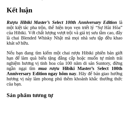
Kết luận
Rượu Hibiki Master’s Select 100th Anniversary Edition
là
một kiệt tác pha trộn, thể hiện trọn vẹn triết lý “Sự Hài Hòa”
của Hibiki. Với chất lượng vượt trội và giá trị sưu tầm cao, đây
là chai Blended Whisky Nhật mà mọi nhà sưu tập đều khao
khát sở hữu.
Nếu bạn đang tìm kiếm một chai rượu Hibiki phiên bản giới
hạn để làm quà biếu tặng đẳng cấp hoặc muốn tự mình trải
nghiệm hương vị tinh hoa của 100 năm di sản Suntory, đừng
ngần ngại tìm
mua rượu
Hibiki Master’s Select 100th
Anniversary Edition ngay hôm nay
. Hãy để bản giao hưởng
hương vị này làm phong phú thêm khoảnh khắc thưởng thức
của bạn.
Sản phẩm tương tự