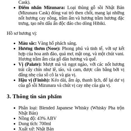
Cask).
Điểm nhấn Mizunara:
Loại thùng gỗ sồi Nhật Bản
(Mizunara Cask) đóng vai trò then chốt, mang lại những
nốt hương cay nồng, trầm ấm và hương trầm hương đặc
trưng, tạo nên dấu ấn độc đáo cho dòng Hibiki.
Hồ sơ hương vị:
Màu sắc:
Vàng hổ phách sáng.
Hương thơm (Nose):
Phong phú và tinh tế, với sự kết
hợp của hoa anh đào, quả mơ, mật ong, và một chút vani.
Hương trầm ấm của gỗ đàn hương và quế.
Vị (Palate):
Mượt mà và ngọt ngào, với các nốt hương
trái cây chín như lê, táo, và cam, được cân bằng bởi vị
đắng nhẹ của sô cô la và gia vị.
Hậu vị (Finish):
Kéo dài, ấm áp, thanh lịch, để lại dư vị
của gỗ sồi Mizunara và chút vị cay nhẹ của gia vị.
3. Thông tin sản phẩm
Phân loại: Blended Japanese Whisky (Whisky Pha trộn
Nhật Bản)
Nồng độ: 43% ABV
Dung tích: 700ml
Xuất xứ: Nhật Bản