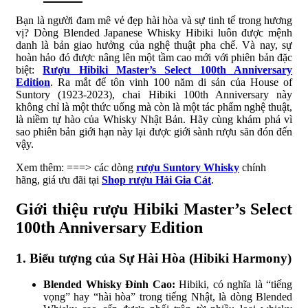
Bạn là người đam mê vẻ đẹp hài hòa và sự tinh tế trong hương
vị? Dòng Blended Japanese Whisky Hibiki luôn được mệnh
danh là bản giao hưởng của nghệ thuật pha chế. Và nay, sự
hoàn hảo đó được nâng lên một tầm cao mới với phiên bản đặc
biệt:
Rượu Hibiki Master’s Select 100th Anniversary
Edition
. Ra mắt để tôn vinh 100 năm di sản của House of
Suntory (1923-2023), chai Hibiki 100th Anniversary này
không chỉ là một thức uống mà còn là một tác phẩm nghệ thuật,
là niềm tự hào của Whisky Nhật Bản. Hãy cùng khám phá vì
sao phiên bản giới hạn này lại được giới sành rượu săn đón đến
vậy.
Xem thêm: ===> các dòng
rượu Suntory Whisky
chính
hãng, giá ưu đãi tại
Shop rượu Hải Gia Cát
.
Giới thiệu rượu Hibiki Master’s Select
100th Anniversary Edition
1. Biểu tượng của Sự Hài Hòa (Hibiki Harmony)
Blended Whisky Đỉnh Cao:
Hibiki, có nghĩa là “tiếng
vọng” hay “hài hòa” trong tiếng Nhật, là dòng Blended