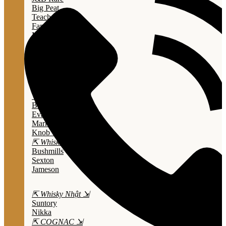
Big Peat
Teacher's
Famous Grouse
Monkey Shouder
Wall Street
⇱ Whiskey Mỹ ⇲
Jack Daniel’s
Jim Beam
Wild Turkey
Bulleit Bourbon
Evan Williams
Marker's Mark
Knob Creek
⇱ Whiskey Ailen ⇲
Bushmills
Sexton
Jameson
⇱ Whisky Nhật ⇲
Suntory
Nikka
⇱ COGNAC ⇲