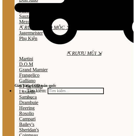
Olmeca
Patron
Sauza
Mezcal
⇱ RƯỢU THẢO MỘC ⇲
Jagermeister
Phụ Kiện
⇱ RƯỢU MÙI ⇲
Martini
D.O.M
Grand Marnier
Frangelico
Galliano
Giao hàng COD toàn quốc
ST Germain
Tìm kiếm:
Luxardo
Sambuca
Drambuie
Heering
Rosolio
Campari
Bailey's
Sheridan's
Cointreau