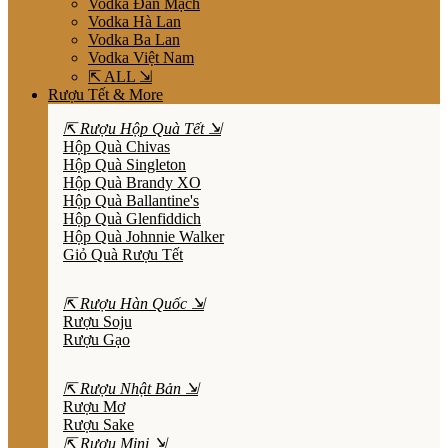
Vodka Đan Mạch
Vodka Hà Lan
Vodka Ba Lan
Vodka Việt Nam
⇱ ALL ⇲
Rượu Tết & More
⇱ Rượu Hộp Quà Tết ⇲
Hộp Quà Chivas
Hộp Quà Singleton
Hộp Quà Brandy XO
Hộp Quà Ballantine's
Hộp Quà Glenfiddich
Hộp Quà Johnnie Walker
Giỏ Quà Rượu Tết
⇱ Rượu Hàn Quốc ⇲
Rượu Soju
Rượu Gạo
⇱ Rượu Nhật Bản ⇲
Rượu Mơ
Rượu Sake
⇱ Rượu Mini ⇲