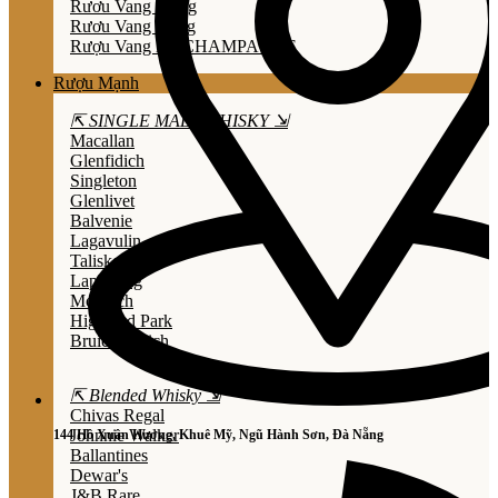
Rươu Vang Trắng
Rươu Vang Hồng
Rượu Vang Nổ/CHAMPAGNE
Rượu Mạnh
⇱ SINGLE MALT WHISKY ⇲
Macallan
Glenfidich
Singleton
Glenlivet
Balvenie
Lagavulin
Talisker
Laphroaig
Mortlach
Highland Park
Bruichladdich
⇱ Blended Whisky ⇲
Chivas Regal
Johnnie Walker
144 Hồ Xuân Hương, Khuê Mỹ, Ngũ Hành Sơn, Đà Nẵng
Ballantines
Dewar's
J&B Rare