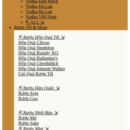
Vodka Đan Mạch
Vodka Hà Lan
Vodka Ba Lan
Vodka Việt Nam
⇱ ALL ⇲
Rượu Tết & More
⇱ Rượu Hộp Quà Tết ⇲
Hộp Quà Chivas
Hộp Quà Singleton
Hộp Quà Brandy XO
Hộp Quà Ballantine's
Hộp Quà Glenfiddich
Hộp Quà Johnnie Walker
Giỏ Quà Rượu Tết
⇱ Rượu Hàn Quốc ⇲
Rượu Soju
Rượu Gạo
⇱ Rượu Nhật Bản ⇲
Rượu Mơ
Rượu Sake
⇱ Rượu Mini ⇲