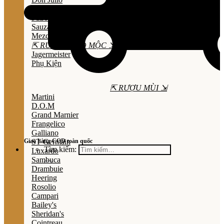
Olmeca
Patron
Sauza
Mezcal
⇱ RƯỢU THẢO MỘC ⇲
Jagermeister
Phụ Kiện
⇱ RƯỢU MÙI ⇲
Martini
D.O.M
Grand Marnier
Frangelico
Galliano
Giao hàng COD toàn quốc
ST Germain
Tìm kiếm:
Luxardo
Sambuca
Drambuie
Heering
Rosolio
Campari
Bailey's
Sheridan's
Cointreau