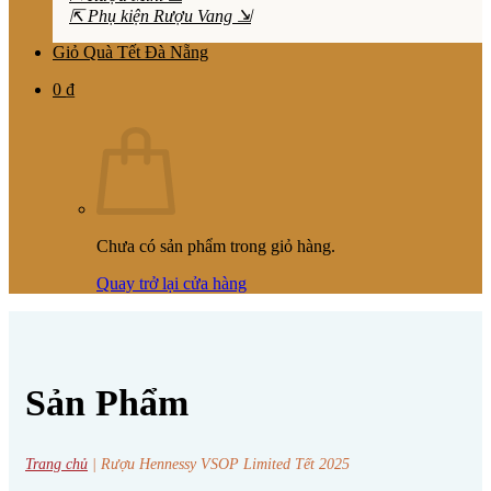
⇱ Phụ kiện Rượu Vang ⇲
Giỏ Quà Tết Đà Nẵng
0
₫
Chưa có sản phẩm trong giỏ hàng.
Quay trở lại cửa hàng
Sản Phẩm
Trang chủ
|
Rượu Hennessy VSOP Limited Tết 2025