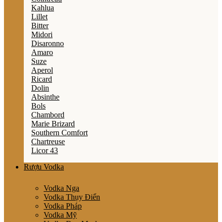
Kahlua
Lillet
Bitter
Midori
Disaronno
Amaro
Suze
Aperol
Ricard
Dolin
Absinthe
Bols
Chambord
Marie Brizard
Southern Comfort
Chartreuse
Licor 43
Rượu Vodka
Vodka Nga
Vodka Thụy Điển
Vodka Pháp
Vodka Mỹ