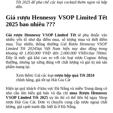
Tết 2025 để pha chế các loại cocktail thơm ngon và hấp
dẫn.
Giá rượu Hennessy VSOP Limited Tết
2025 bao nhiêu ???
Giá rượu Hennessy VSOP Limited Tết
sẽ phụ thuộc vào
nhiều yếu tố như địa điểm mua, số lượng mua và thời điểm
mua. Tuy nhiên, thông thường
Giá Rượu Hennessy VSOP
Limited Tết 20245tại Việt Nam hiện nay dao động trong
khoảng từ 1.850.000 VNĐ đến 2.000.000 VNĐ/chai 700ml
.
Đây là mức giá khá cao so với các loại rượu Cognac thông
thường, nhưng lại xứng đáng với chất lượng và giá trị mà sản
phẩm mang lại.
Xem thêm: Giá các loại
rượu hộp quà Tết 2024
chính hãng, giá tốt tại Hải Gia Cát
Hiện tại quý khách ở khu vực Đà Nẵng và miền Trung đang có
nhu cầu tìm hiểu giá bán và địa chỉ
mua Rượu Hennessy
VSOP Limited Tết 2025
uy tín thì có thể liên hệ ngay Shop
rượu Hải Gia Cát. Đơn vị chuyên cung cấp rượu ngoại chất
lượng, giá cạnh tranh đặc biệt là ở Đà Nẵng.