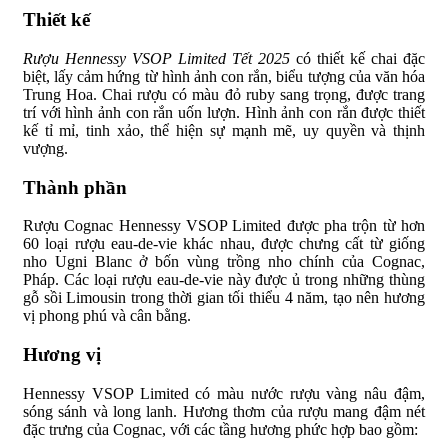
Thiết kế
Rượu Hennessy VSOP Limited Tết 2025
có thiết kế chai đặc
biệt, lấy cảm hứng từ hình ảnh con rắn, biểu tượng của văn hóa
Trung Hoa. Chai rượu có màu đỏ ruby sang trọng, được trang
trí với hình ảnh con rắn uốn lượn. Hình ảnh con rắn được thiết
kế tỉ mỉ, tinh xảo, thể hiện sự mạnh mẽ, uy quyền và thịnh
vượng.
Thành phần
Rượu Cognac Hennessy VSOP Limited được pha trộn từ hơn
60 loại rượu eau-de-vie khác nhau, được chưng cất từ giống
nho Ugni Blanc ở bốn vùng trồng nho chính của Cognac,
Pháp. Các loại rượu eau-de-vie này được ủ trong những thùng
gỗ sồi Limousin trong thời gian tối thiểu 4 năm, tạo nên hương
vị phong phú và cân bằng.
Hương vị
Hennessy VSOP Limited có màu nước rượu vàng nâu đậm,
sóng sánh và long lanh. Hương thơm của rượu mang đậm nét
đặc trưng của Cognac, với các tầng hương phức hợp bao gồm: