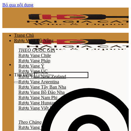
Bỏ qua nội dung
Trang Chủ
Rượu Vang Đà Nẵng
THEO QUỐC GIA
Rượu Vang Chile
Rượu Vang Pháp
Rượu Vang Ý
Rượu Vang ÚC
Tìm kiếm:
Rượu Vang New Zealand
Rượu Vang Argentina
Rượu Vang Tây Ban Nha
Rượu Vang Bồ Đào Nha
Rượu Vang Nam Phi
Rượu Vang Hungary
Rượu Vang Việt Nam
Theo Chủng Loại
Rươu Vang Đỏ