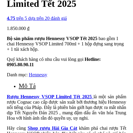
Limited Tết 2025
4.75
trên 5 dựa trên
20
đánh giá
1.850.000
₫
Bộ sản phẩm rượu Hennessy VSOP Tết 2025
bao gồm 1
chai Hennessy VSOP Limited 700ml + 1 hộp đựng sang trọng
+ 1 túi xách hộp.
Quý khách hàng có nhu cầu vui lòng gọi
Hotline:
0905.80.90.11
Danh mục:
Hennessy
Mô Tả
Rượu Hennessy VSOP Limited Tết 2025
là một sản phẩm
rượu Cognac cao cấp được sản xuất bởi thương hiệu Hennessy
nổi tiếng của Pháp. Đây là phiên bản giới hạn được ra mắt nhân
dịp Tết Nguyên Đán 2025 , mang đậm dấu ấn văn hóa Trung
Hoa với hình ảnh rắn đỏ quyền uy, uy nghi.
Hãy cùng
Shop rượu Hải Gia Cát
khám phá chai rượu Tết