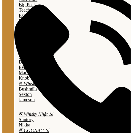
Big Peat
Teacher's
Famous Grouse
Monkey Shouder
Wall Street
⇱ Whiskey Mỹ ⇲
Jack Daniel’s
Jim Beam
Wild Turkey
Bulleit Bourbon
Evan Williams
Marker's Mark
Knob Creek
⇱ Whiskey Ailen ⇲
Bushmills
Sexton
Jameson
⇱ Whisky Nhật ⇲
Suntory
Nikka
⇱ COGNAC ⇲