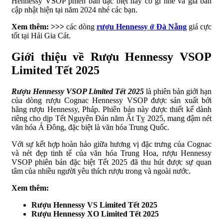
Hennessy VSOP phiên bản đặc biệt này có gì nhé và giá bán
cập nhật hiện tại năm 2024 nhé các bạn.
Xem thêm: >>>
các dòng
rượu Hennessy ở Đà Nẵng
giá cực
tốt tại Hải Gia Cát.
Giới thiệu về Rượu Hennessy VSOP
Limited Tết 2025
Rượu Hennessy VSOP Limited Tết 2025
là phiên bản giới hạn
của dòng rượu Cognac Hennessy VSOP được sản xuất bởi
hãng rượu Hennessy, Pháp. Phiên bản này được thiết kế dành
riêng cho dịp Tết Nguyên Đán năm Ất Tỵ 2025, mang đậm nét
văn hóa Á Đông, đặc biệt là văn hóa Trung Quốc.
Với sự kết hợp hoàn hảo giữa hương vị đặc trưng của Cognac
và nét đẹp tinh tế của văn hóa Trung Hoa, rượu Hennessy
VSOP phiên bản đặc biệt Tết 2025 đã thu hút được sự quan
tâm của nhiều người yêu thích rượu trong và ngoài nước.
Xem thêm:
Rượu Hennessy VS Limited Tết 2025
Rượu Hennessy XO Limited Tết 2025