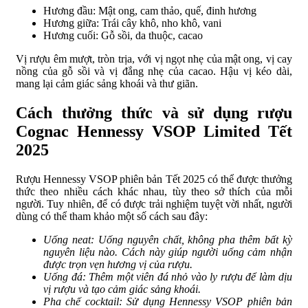
Hương đầu: Mật ong, cam thảo, quế, đinh hương
Hương giữa: Trái cây khô, nho khô, vani
Hương cuối: Gỗ sồi, da thuộc, cacao
Vị rượu êm mượt, tròn trịa, với vị ngọt nhẹ của mật ong, vị cay
nồng của gỗ sồi và vị đắng nhẹ của cacao. Hậu vị kéo dài,
mang lại cảm giác sảng khoái và thư giãn.
Cách thưởng thức và sử dụng rượu
Cognac Hennessy VSOP Limited Tết
2025
Rượu Hennessy VSOP phiên bản Tết 2025 có thể được thưởng
thức theo nhiều cách khác nhau, tùy theo sở thích của mỗi
người. Tuy nhiên, để có được trải nghiệm tuyệt vời nhất, người
dùng có thể tham khảo một số cách sau đây:
Uống neat: Uống nguyên chất, không pha thêm bất kỳ
nguyên liệu nào. Cách này giúp người uống cảm nhận
được trọn vẹn hương vị của rượu.
Uống đá: Thêm một viên đá nhỏ vào ly rượu để làm dịu
vị rượu và tạo cảm giác sảng khoái.
Pha chế cocktail: Sử dụng Hennessy VSOP phiên bản