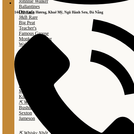
Johnnie Walker
Ballantines
Dewar's
144 Hồ Xuân Hương, Khuê Mỹ, Ngũ Hành Sơn, Đà Nẵng
J&B Rare
Big Peat
Teacher's
Famous Grouse
Monkey Shouder
Wall Street
⇱ Whiskey Mỹ ⇲
Jack Daniel’s
Jim Beam
Wild Turkey
Bulleit Bourbon
Evan Williams
Marker's Mark
Knob Creek
⇱ Whiskey Ailen ⇲
Bushmills
Sexton
Jameson
⇱ Whisky Nhật ⇲