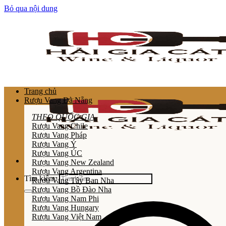
Bỏ qua nội dung
Trang chủ
Rượu Vang Đà Nẵng
THEO QUỐC GIA
Rượu Vang Chile
Rượu Vang Pháp
Rượu Vang Ý
Rượu Vang ÚC
Rượu Vang New Zealand
Rượu Vang Argentina
Tìm kiếm:
Rượu Vang Tây Ban Nha
Rượu Vang Bồ Đào Nha
Rượu Vang Nam Phi
Rượu Vang Hungary
Rượu Vang Việt Nam