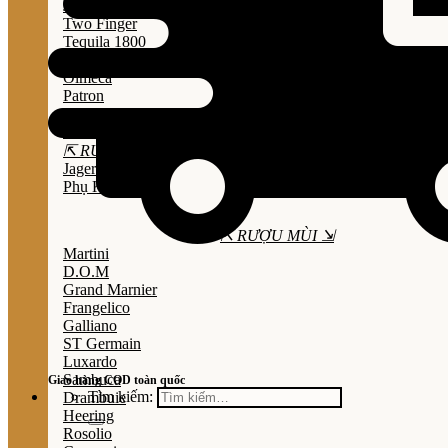
Jose Cuervo
Two Finger
Tequila 1800
Don Julio
Olmeca
Patron
Sauza
Mezcal
⇱ RƯỢU THẢO MỘC ⇲
Jagermeister
Phụ Kiện
⇱ RƯỢU MÙI ⇲
Martini
D.O.M
Grand Marnier
Frangelico
Galliano
ST Germain
Luxardo
Sambuca
Giao hàng COD toàn quốc
Tìm kiếm:
Drambuie
Heering
Rosolio