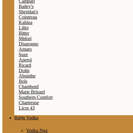
Campari
Bailey's
Sheridan's
Cointreau
Kahlua
Lillet
Bitter
Midori
Disaronno
Amaro
Suze
Aperol
Ricard
Dolin
Absinthe
Bols
Chambord
Marie Brizard
Southern Comfort
Chartreuse
Licor 43
Rượu Vodka
Vodka Nga