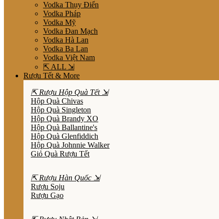
Vodka Thụy Điển
Vodka Pháp
Vodka Mỹ
Vodka Đan Mạch
Vodka Hà Lan
Vodka Ba Lan
Vodka Việt Nam
⇱ ALL ⇲
Rượu Tết & More
⇱ Rượu Hộp Quà Tết ⇲
Hộp Quà Chivas
Hộp Quà Singleton
Hộp Quà Brandy XO
Hộp Quà Ballantine's
Hộp Quà Glenfiddich
Hộp Quà Johnnie Walker
Giỏ Quà Rượu Tết
⇱ Rượu Hàn Quốc ⇲
Rượu Soju
Rượu Gạo