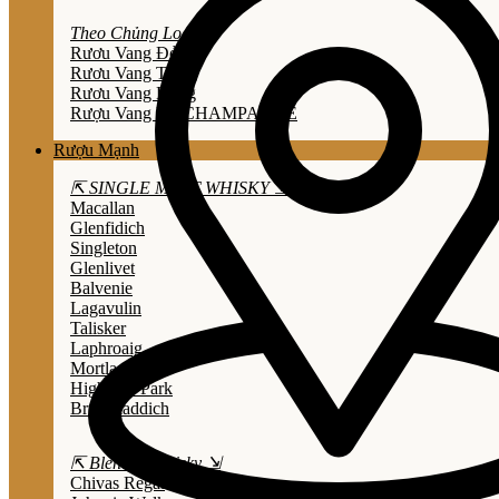
Theo Chủng Loại
Rươu Vang Đỏ
Rươu Vang Trắng
Rươu Vang Hồng
Rượu Vang Nổ/CHAMPAGNE
Rượu Mạnh
⇱ SINGLE MALT WHISKY ⇲
Macallan
Glenfidich
Singleton
Glenlivet
Balvenie
Lagavulin
Talisker
Laphroaig
Mortlach
Highland Park
Bruichladdich
⇱ Blended Whisky ⇲
Chivas Regal