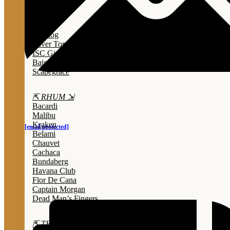
Lady Triệu
Sông Cái
Opihr
Bulldog
Silver Top
ISC Gin
Baigur
Scapegrace
⇱ RHUM ⇲
Bacardi
Malibu
Kraken
[email protected]
Belami
Chauvet
Cachaca
Bundaberg
Havana Club
Flor De Cana
Captain Morgan
Dead Man’s Fingers
⇱ TEQUILA ⇲