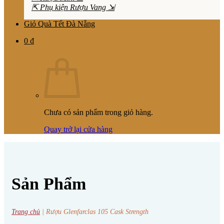
⇱ Phụ kiện Rượu Vang ⇲
Giỏ Quà Tết Đà Nẵng
0
₫
Chưa có sản phẩm trong giỏ hàng.
Quay trở lại cửa hàng
Sản Phẩm
Trang chủ
|
Rượu Glenfarclas 105 Cask Strength