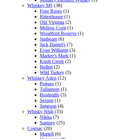
Whiskey Mỹ
(38)
Four Roses
(1)
Rittenhouse
(1)
Old Virginia
(2)
Mellow Corn
(1)
Woodford Reserve
(1)
Jimbeam
(6)
Jack Daniel's
(7)
Evan Williams
(3)
Marker's Mark
(1)
Knob Creek
(2)
Bulleit
(2)
Wild Turkey
(5)
Whiskey Ailen
(12)
Pogues
(1)
Tullamore
(1)
Bushmills
(3)
Sexton
(1)
Jameson
(4)
Whisky Nhật
(33)
Nikka
(7)
Suntory
(25)
Cognac
(20)
Martell
(6)