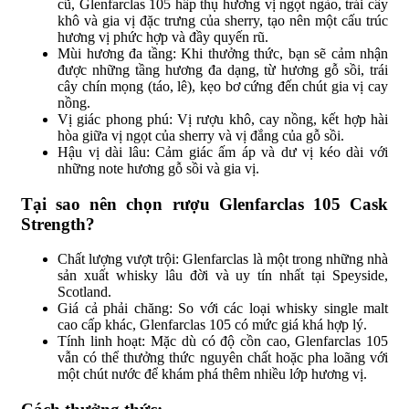
cũ, Glenfarclas 105 hấp thụ hương vị ngọt ngào, trái cây
khô và gia vị đặc trưng của sherry, tạo nên một cấu trúc
hương vị phức hợp và đầy quyến rũ.
Mùi hương đa tầng: Khi thưởng thức, bạn sẽ cảm nhận
được những tầng hương đa dạng, từ hương gỗ sồi, trái
cây chín mọng (táo, lê), kẹo bơ cứng đến chút gia vị cay
nồng.
Vị giác phong phú: Vị rượu khô, cay nồng, kết hợp hài
hòa giữa vị ngọt của sherry và vị đắng của gỗ sồi.
Hậu vị dài lâu: Cảm giác ấm áp và dư vị kéo dài với
những note hương gỗ sồi và gia vị.
Tại sao nên chọn rượu Glenfarclas 105 Cask
Strength?
Chất lượng vượt trội: Glenfarclas là một trong những nhà
sản xuất whisky lâu đời và uy tín nhất tại Speyside,
Scotland.
Giá cả phải chăng: So với các loại whisky single malt
cao cấp khác, Glenfarclas 105 có mức giá khá hợp lý.
Tính linh hoạt: Mặc dù có độ cồn cao, Glenfarclas 105
vẫn có thể thưởng thức nguyên chất hoặc pha loãng với
một chút nước để khám phá thêm nhiều lớp hương vị.