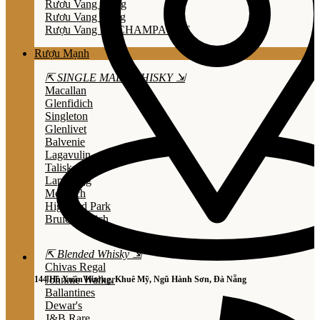
Rươu Vang Trắng
Rươu Vang Hồng
Rượu Vang Nổ/CHAMPAGNE
Rượu Mạnh
⇱ SINGLE MALT WHISKY ⇲
Macallan
Glenfidich
Singleton
Glenlivet
Balvenie
Lagavulin
Talisker
Laphroaig
Mortlach
Highland Park
Bruichladdich
⇱ Blended Whisky ⇲
Chivas Regal
Johnnie Walker
144 Hồ Xuân Hương, Khuê Mỹ, Ngũ Hành Sơn, Đà Nẵng
Ballantines
Dewar's
J&B Rare