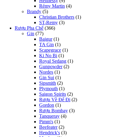
Hennessy
(9)
Rémy Martin
(4)
Brandy
(5)
Christian Brothers
(1)
ST-Remy
(3)
Rượu Pha Chế
(366)
Gin
(77)
Baigur
(1)
TA Gin
(1)
Scapegrace
(1)
Ki No Bi
(1)
Royal Sedang
(1)
Gunpowder
(2)
Nordes
(1)
Gin Sui
(1)
Sipsmith
(2)
Plymouth
(1)
Saigon Spirits
(2)
Rượu Về Để Đi
(2)
Gordon
(1)
Rượu Bombay
(3)
Tanqueray
(4)
Pimm's
(1)
Beefeater
(2)
Hendrick's
(3)