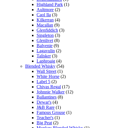
Highland Park
(1)
Aultmore
(2)
Caol Ila
(3)
Kilkerran
(4)
Macallan
(9)
Glenfiddich
(3)
Singleton
(3)
Glenlivet
(8)
Balvenie
(9)
Lagavulin
(2)
Talisker
(3)
Laphroaig
(4)
Blended Whisky
(54)
Wall Street
(1)
White Horse
(2)
Label 5
(2)
Chivas Regal
(17)
Johnnie Walker
(12)
Ballantines
(8)
Dewar's
(4)
J&B Rare
(1)
Famous Grouse
(1)
Teacher's
(1)
Big Peat
(2)
Monkey Blended Whisky
(1)