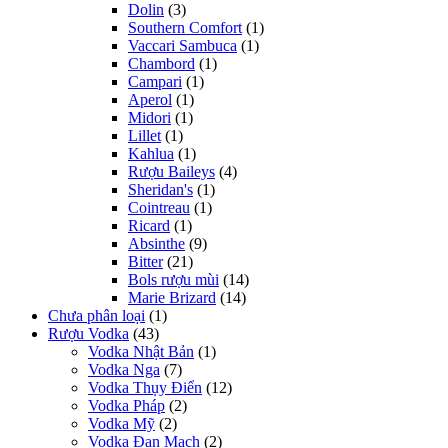
Dolin
(3)
Southern Comfort
(1)
Vaccari Sambuca
(1)
Chambord
(1)
Campari
(1)
Aperol
(1)
Midori
(1)
Lillet
(1)
Kahlua
(1)
Rượu Baileys
(4)
Sheridan's
(1)
Cointreau
(1)
Ricard
(1)
Absinthe
(9)
Bitter
(21)
Bols rượu mùi
(14)
Marie Brizard
(14)
Chưa phân loại
(1)
Rượu Vodka
(43)
Vodka Nhật Bản
(1)
Vodka Nga
(7)
Vodka Thụy Điển
(12)
Vodka Pháp
(2)
Vodka Mỹ
(2)
Vodka Đan Mạch
(2)