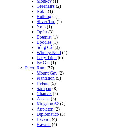
Monkey
(1)
Greenall's
(2)
Roku
(1)
Bulldog
(1)
Silver Top
(1)
No.3
(1)
Opihr
(3)
Botanist
(1)
Boodles
(1)
Sông Cái
(3)
Whitley Neill
(4)
Lady Triệu
(6)
Isc Gin
(1)
Rượu Rum
(77)
Mount Gay
(2)
Plantation
(5)
Belami
(5)
Sampan
(8)
Chauvet
(2)
Zacapa
(3)
Kingston 62
(2)
Appleton
(2)
Diplomatico
(3)
Bacardi
(4)
Havana
(4)