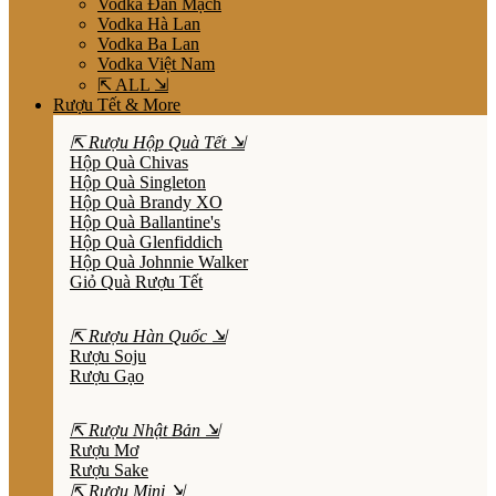
Vodka Đan Mạch
Vodka Hà Lan
Vodka Ba Lan
Vodka Việt Nam
⇱ ALL ⇲
Rượu Tết & More
⇱ Rượu Hộp Quà Tết ⇲
Hộp Quà Chivas
Hộp Quà Singleton
Hộp Quà Brandy XO
Hộp Quà Ballantine's
Hộp Quà Glenfiddich
Hộp Quà Johnnie Walker
Giỏ Quà Rượu Tết
⇱ Rượu Hàn Quốc ⇲
Rượu Soju
Rượu Gạo
⇱ Rượu Nhật Bản ⇲
Rượu Mơ
Rượu Sake
⇱ Rượu Mini ⇲