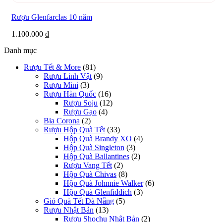
Rượu Glenfarclas 10 năm
1.100.000
₫
Danh mục
Rượu Tết & More
(81)
Rượu Linh Vật
(9)
Rượu Mini
(3)
Rượu Hàn Quốc
(16)
Rượu Soju
(12)
Rượu Gạo
(4)
Bia Corona
(2)
Rượu Hộp Quà Tết
(33)
Hộp Quà Brandy XO
(4)
Hộp Quà Singleton
(3)
Hộp Quà Ballantines
(2)
Rượu Vang Tết
(2)
Hộp Quà Chivas
(8)
Hộp Quà Johnnie Walker
(6)
Hộp Quà Glenfiddich
(3)
Giỏ Quà Tết Đà Nẵng
(5)
Rượu Nhật Bản
(13)
Rượu Shochu Nhật Bản
(2)