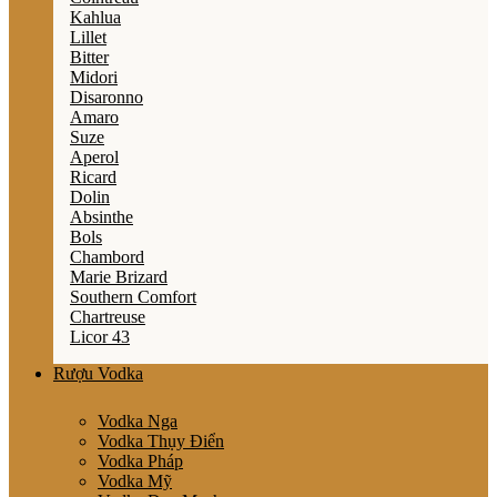
Kahlua
Lillet
Bitter
Midori
Disaronno
Amaro
Suze
Aperol
Ricard
Dolin
Absinthe
Bols
Chambord
Marie Brizard
Southern Comfort
Chartreuse
Licor 43
Rượu Vodka
Vodka Nga
Vodka Thụy Điển
Vodka Pháp
Vodka Mỹ