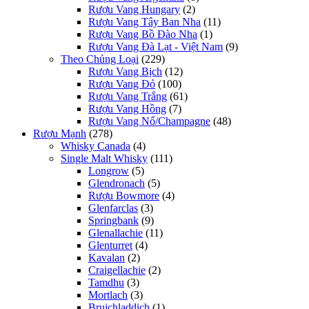
Rượu Vang Hungary
(2)
Rượu Vang Tây Ban Nha
(11)
Rượu Vang Bồ Đào Nha
(1)
Rượu Vang Đà Lạt - Việt Nam
(9)
Theo Chủng Loại
(229)
Rượu Vang Bịch
(12)
Rượu Vang Đỏ
(100)
Rượu Vang Trắng
(61)
Rượu Vang Hồng
(7)
Rượu Vang Nổ/Champagne
(48)
Rượu Mạnh
(278)
Whisky Canada
(4)
Single Malt Whisky
(111)
Longrow
(5)
Glendronach
(5)
Rượu Bowmore
(4)
Glenfarclas
(3)
Springbank
(9)
Glenallachie
(11)
Glenturret
(4)
Kavalan
(2)
Craigellachie
(2)
Tamdhu
(3)
Mortlach
(3)
Bruichladdich
(1)