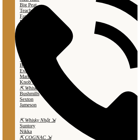
Big Peat
Teacher's
Famous Grouse
Monkey Shouder
Wall Street
⇱ Whiskey Mỹ ⇲
Jack Daniel’s
Jim Beam
Wild Turkey
Bulleit Bourbon
Evan Williams
Marker's Mark
Knob Creek
⇱ Whiskey Ailen ⇲
Bushmills
Sexton
Jameson
⇱ Whisky Nhật ⇲
Suntory
Nikka
⇱ COGNAC ⇲