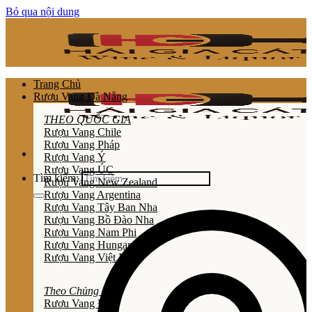
Bỏ qua nội dung
Trang Chủ
Rượu Vang Đà Nẵng
THEO QUỐC GIA
Rượu Vang Chile
Rượu Vang Pháp
Rượu Vang Ý
Rượu Vang ÚC
Tìm kiếm:
Rượu Vang New Zealand
Rượu Vang Argentina
Rượu Vang Tây Ban Nha
Rượu Vang Bồ Đào Nha
Rượu Vang Nam Phi
Rượu Vang Hungary
Rượu Vang Việt Nam
Theo Chủng Loại
Rươu Vang Đỏ