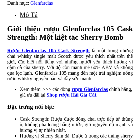
Danh mục:
Glenfarclas
Mô Tả
Giới thiệu rượu Glenfarclas 105 Cask
Strength: Một kiệt tác Sherry Bomb
Rượu Glenfarclas 105 Cask Strength
là một trong những
chai whisky single malt Scotch được yêu thích nhất trên thế
giới, đặc biệt nổi tiếng với những người yêu thích hương vị
đậm đà của sherry. Với độ cồn mạnh mẽ 60% ABV và không
qua lọc lạnh, Glenfarclas 105 mang đến một trải nghiệm uống
rượu whisky nguyên bản và đầy sức mạnh.
Xem thêm: >>> các dòng
rượu Glenfarclas
chính hãng,
giá ưu đãi tại
Shop rượu Hải Gia Cát
.
Đặc trưng nổi bật:
Cask Strength: Rượu được đóng chai trực tiếp từ thùng
ủ, không pha loãng bằng nước, giữ nguyên độ mạnh và
hương vị tự nhiên nhất.
Hương vị Sherry đậm đà: Được ủ trong các thùng sherry