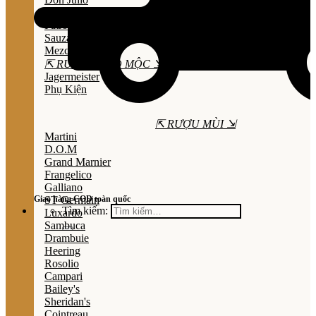
Olmeca
Patron
Sauza
Mezcal
⇱ RƯỢU THẢO MỘC ⇲
Jagermeister
Phụ Kiện
⇱ RƯỢU MÙI ⇲
Martini
D.O.M
Grand Marnier
Frangelico
Galliano
Giao hàng COD toàn quốc
ST Germain
Tìm kiếm:
Luxardo
Sambuca
Drambuie
Heering
Rosolio
Campari
Bailey's
Sheridan's
Cointreau