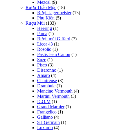
Mezcal
(9)
Rượu Thảo Mộc
(18)
Rượu Jagermeister
(13)
Phụ Kiện
(5)
Rượu Mùi
(133)
Heering
(1)
Pama
(1)
Rượu mùi Giffard
(7)
Licor 43
(1)
Rosolio
(1)
Pastis Jean Canon
(1)
Suze
(1)
Pisco
(3)
Disaronno
(1)
Amaro
(4)
Chartreuse
(3)
Drambuie
(1)
Mancino Vermouth
(4)
Martini Vermouth
(3)
D.O.M
(1)
Grand Marnier
(1)
Frangelico
(1)
Galliano
(4)
ST-Germain
(1)
Luxardo
(4)