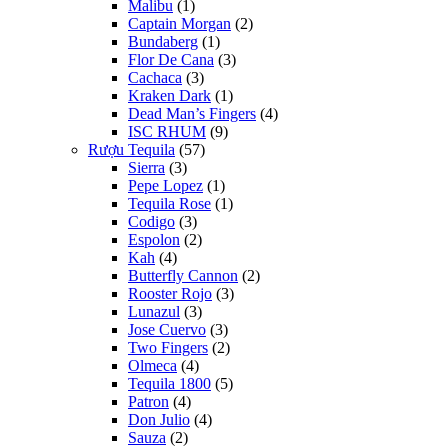
Malibu
(1)
Captain Morgan
(2)
Bundaberg
(1)
Flor De Cana
(3)
Cachaca
(3)
Kraken Dark
(1)
Dead Man’s Fingers
(4)
ISC RHUM
(9)
Rượu Tequila
(57)
Sierra
(3)
Pepe Lopez
(1)
Tequila Rose
(1)
Codigo
(3)
Espolon
(2)
Kah
(4)
Butterfly Cannon
(2)
Rooster Rojo
(3)
Lunazul
(3)
Jose Cuervo
(3)
Two Fingers
(2)
Olmeca
(4)
Tequila 1800
(5)
Patron
(4)
Don Julio
(4)
Sauza
(2)