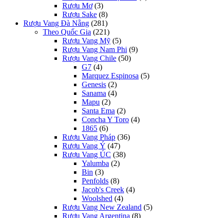
Rượu Mơ
(3)
Rượu Sake
(8)
Rượu Vang Đà Nẵng
(281)
Theo Quốc Gia
(221)
Rượu Vang Mỹ
(5)
Rượu Vang Nam Phi
(9)
Rượu Vang Chile
(50)
G7
(4)
Marquez Espinosa
(5)
Genesis
(2)
Sanama
(4)
Mapu
(2)
Santa Ema
(2)
Concha Y Toro
(4)
1865
(6)
Rượu Vang Pháp
(36)
Rượu Vang Ý
(47)
Rượu Vang ÚC
(38)
Yalumba
(2)
Bin
(3)
Penfolds
(8)
Jacob's Creek
(4)
Woolshed
(4)
Rượu Vang New Zealand
(5)
Rượu Vang Argentina
(8)